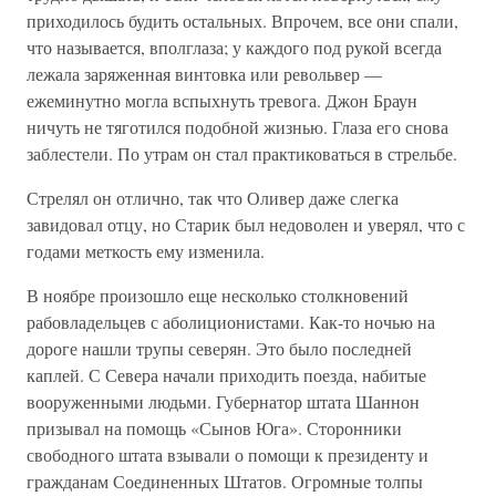
приходилось будить остальных. Впрочем, все они спали,
что называется, вполглаза; у каждого под рукой всегда
лежала заряженная винтовка или револьвер —
ежеминутно могла вспыхнуть тревога. Джон Браун
ничуть не тяготился подобной жизнью. Глаза его снова
заблестели. По утрам он стал практиковаться в стрельбе.
Стрелял он отлично, так что Оливер даже слегка
завидовал отцу, но Старик был недоволен и уверял, что с
годами меткость ему изменила.
В ноябре произошло еще несколько столкновений
рабовладельцев с аболиционистами. Как-то ночью на
дороге нашли трупы северян. Это было последней
каплей. С Севера начали приходить поезда, набитые
вооруженными людьми. Губернатор штата Шаннон
призывал на помощь «Сынов Юга». Сторонники
свободного штата взывали о помощи к президенту и
гражданам Соединенных Штатов. Огромные толпы