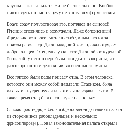
кругом. Поле за палатками не было вспахано. Вообще
никто здесь по-настоящему не занимался фермерством.
Браун сразу почувствовал это, поглядев на сыновей.
Птенцы оперились и возмужали. Даже болезненный
Фредерик, которого считали слабоумным, носил за
поясом револьвер. Джон-младший командовал отрядом
добровольцев. Отец едва узнал его: Джон оброс курчавой
бородкой, у него теперь была походка кавалериста, и в
разговоре он то и дело вставлял военные термины.
Все пятеро были рады приезду отца. В этом человеке,
которого они между собой называли Стариком, была
какая-то внутренняя сила, которая передавалась им. В
такое время отец был очень нужен сыновьям.
С помощью террора была избрана законодательная палата
из сторонников рабовладельцев и нескольких
фрисойлеров[4]. Новая законодательная палата открыла