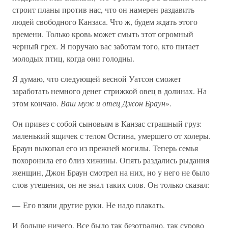
строит планы против нас, что он намерен раздавить
людей свободного Канзаса. Что ж, будем ждать этого
времени. Только кровь может смыть этот огромный
черный грех. Я поручаю вас заботам того, кто питает
молодых птиц, когда они голодны.
Я думаю, что следующей весной Уатсон сможет
заработать немного денег стрижкой овец в долинах. На
этом кончаю.
Ваш муж и отец Джон Браун
».
Он привез с собой сыновьям в Канзас страшный груз:
маленький ящичек с телом Остина, умершего от холеры.
Браун выкопал его из прежней могилы. Теперь семья
похоронила его близ хижины. Опять раздались рыдания
женщин, Джон Браун смотрел на них, но у него не было
слов утешения, он не знал таких слов. Он только сказал:
— Его взяли другие руки. Не надо плакать.
И больше ничего. Все было так безотрадно, так сурово