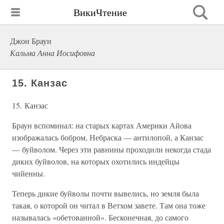
ВикиЧтение
Джон Браун
Кальма Анна Иосифовна
15. Канзас
15. Канзас
Браун вспоминал: на старых картах Америки Айова
изображалась бобром, Небраска — антилопой, а Канзас
— буйволом. Через эти равнины проходили некогда стада
диких буйволов, на которых охотились индейцы
чийенны.
Теперь дикие буйволы почти вывелись, но земля была
такая, о которой он читал в Ветхом завете. Там она тоже
называлась «обетованной». Бесконечная, до самого