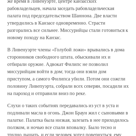
же время в Ливенуэрте, центре канзасских
рабовладельцев, начала заседать рабовладельческая
палата под председательством Шаннона. Две власти
утвердились в Канзасе одновременно. Страсти
разгорались все сильнее. Миссурийцы стали готовиться к
новому походу на Канзас.
В Ливенуэрте члены «Голубой ложи» врывались в дома
сторонников свободного штата, обыскивали их и
отбирали оружие. Адвокат Филипс не позволил
миссурийцам войти в дом; тогда они взяли дом
приступом, а самого Филипса убили. Потом они сожгли
половину Ливепуэрта, собрали всех северян, посадили их
на пароход и отправили вниз по реке.
Слухи о таких событиях передавались из уст в уста и
подливали масла в огонь. Джон Браун жил с сыновьями в
палатке. Палатка была низкая, залезать в нее приходилось
ползком, и ночью все спали вповалку. Было тесно и
трудно дышать, и если человек хотел повернуться, ему