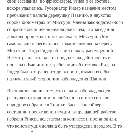
свои заседания, но фрисойлеры, узнав о ее составе,
вскоре удалились. Губернатор Ридер назначил местом
пребывания палаты деревушку Павнию, в двухстах
сорока километрах от Миссури. Члены законодательного
собрания были очень недовольны тем, что заседания
должны происходить так далеко от Миссури. Они
самовольно переселились в здание школы на берегу
Миссури. Тогда Ридер объявил палату распущенной.
Несмотря на это, палата продолжала действовать и
послала в Вашингтон требование об отставке Ридера.
Ридер был отстранен от должности, взамен его был
назначен ярый сторонник рабовладения Шаннон.
Воспользовавшись тем, что палата рабовладельцев
распущена, сторонники свободного штата созвали
народное собрание в Топике. Здесь фрисойлеры
составили проект конституции, запрещавшей рабство,
избрали Ридера делегатом на конгресс и постановили,
что конституция должна быть утверждена народом. В то