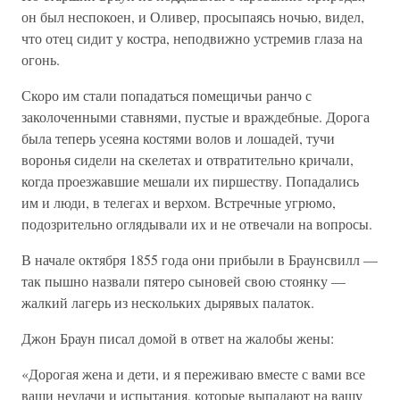
он был неспокоен, и Оливер, просыпаясь ночью, видел,
что отец сидит у костра, неподвижно устремив глаза на
огонь.
Скоро им стали попадаться помещичьи ранчо с
заколоченными ставнями, пустые и враждебные. Дорога
была теперь усеяна костями волов и лошадей, тучи
воронья сидели на скелетах и отвратительно кричали,
когда проезжавшие мешали их пиршеству. Попадались
им и люди, в телегах и верхом. Встречные угрюмо,
подозрительно оглядывали их и не отвечали на вопросы.
В начале октября 1855 года они прибыли в Браунсвилл —
так пышно назвали пятеро сыновей свою стоянку —
жалкий лагерь из нескольких дырявых палаток.
Джон Браун писал домой в ответ на жалобы жены:
«Дорогая жена и дети, и я переживаю вместе с вами все
ваши неудачи и испытания, которые выпадают на вашу