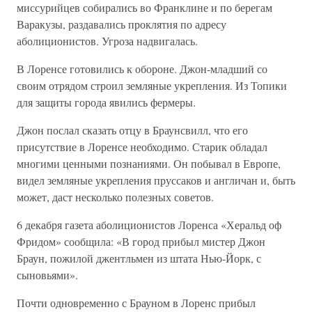
миссурийцев собирались во Франклине и по берегам
Варакузы, раздавались проклятия по адресу
аболиционистов. Угроза надвигалась.
В Лоренсе готовились к обороне. Джон-младший со
своим отрядом строил земляные укрепления. Из Топики
для защиты города явились фермеры.
Джон послал сказать отцу в Браунсвилл, что его
присутствие в Лоренсе необходимо. Старик обладал
многими ценными познаниями. Он побывал в Европе,
видел земляные укрепления пруссаков и англичан и, быть
может, даст несколько полезных советов.
6 декабря газета аболиционистов Лоренса «Херальд оф
Фридом» сообщила: «В город прибыл мистер Джон
Браун, пожилой джентльмен из штата Нью-Йорк, с
сыновьями».
Почти одновременно с Брауном в Лоренс прибыл