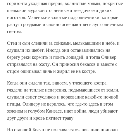
горизонта уходящая прерия, волнистые холмы, покрытые
шелковой муравой с огненными звездочками диких
ноготков. Маленькие золотые подсолнечники, которые
растут гроздьями и словно освещают весь луг солнечным
светом.
Отец и сын следили за сойками, мелькавшими в небе, и
слушали их щебет. Иногда они останавливались на
берегу реки кормить и поить лошадей, и тогда Оливер
отправлялся на охоту. Он приносил бекасов и вместе с
отцом ощипывал дичь и жарил ее на костре.
Когда они сидели так, вдвоем, у тлеющего костра,
глядели на теплые испарения, подымающиеся от земли,
слушали свист сусликов и воркование какой-то ночной
птицы, Оливеру не верилось, что где-то здесь в этом
зеленом и голубом Канзасе, идет война, люди убивают
друг друга и кровь пятнает траву.
Но старший Браун не поддавался очарованию природы,