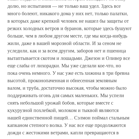
долю, но испытания — не только ваш удел. Здесь все
много болеют, никакого дома у них нет, только палатки,
в которых даже крепкий человек не нашел бы защиты от
резких холодных ветров и буранов, которые здесь бушуют
больше, чем в любом другом месте, где мы когда-нибудь
жили, даже в вашей морозной области. И за сеном не
уследили, как и за всем другим, заборов нет и пшеница
вытаптывается скотом и лошадьми. Джезон и Оливер все
еще слабы от лихорадки. Мы уже сделали кое-что, но
пока очень немного. У нас уже есть хижина в три бревна
высотой, проконопаченная и обнесенная земляным
валом, и труба, достаточно высокая, чтобы можно было
поддерживать огонь для самых маленьких. Мы успели
снять небольшой урожай бобов, которые вместе с
кукурузной похлебкой, молоком и тыквой являются
нашей единственной пищей… Сэлмон поймал стальным
капканом степного волка. У нас все еще продолжаются
дожди с жестокими ветрами, капли превращаются в