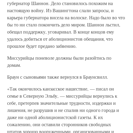
губернатор Шаннон. Дело становилось похожим на
настоящую войну. Из Вашингтона слали запросы, и
карьера губернатора висела на волоске. Надо было во что
бы то ни стало покончить дело миром. Шаннон льстил,
обещал поддержку, уговаривал. В конце концов ему
удалось добиться от аболиционистов обещания, что
прошлое будет предано забвению.
Миссурийцы поневоле должны были разойтись по
домам.
Браун с сыновьями также вернулся в Браунсвилл.
«Так окончилось канзасское нашествие, — писал он
семье в Северную Эльбу, — миссурийцы вернулись к
себе, претерпев значительные трудности, издержки и
лишения, не разрушив и не спалив ни одного города и
даже ни одной аболиционистской газеты. К их
сожалению, они оставили сторонников свободных
штатов хорошо вооруженными, организованными и