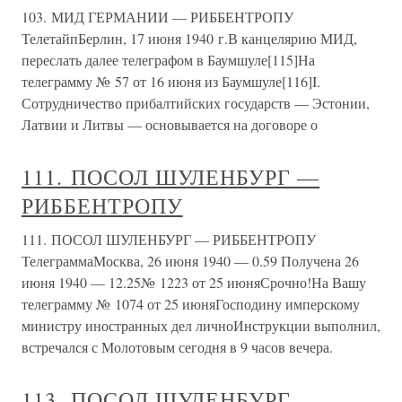
103. МИД ГЕРМАНИИ — РИББЕНТРОПУ
ТелетайпБерлин, 17 июня 1940 г.В канцелярию МИД,
переслать далее телеграфом в Баумшуле[115]На
телеграмму № 57 от 16 июня из Баумшуле[116]I.
Сотрудничество прибалтийских государств — Эстонии,
Латвии и Литвы — основывается на договоре о
111. ПОСОЛ ШУЛЕНБУРГ —
РИББЕНТРОПУ
111. ПОСОЛ ШУЛЕНБУРГ — РИББЕНТРОПУ
ТелеграммаМосква, 26 июня 1940 — 0.59 Получена 26
июня 1940 — 12.25№ 1223 от 25 июняСрочно!На Вашу
телеграмму № 1074 от 25 июняГосподину имперскому
министру иностранных дел личноИнструкции выполнил,
встречался с Молотовым сегодня в 9 часов вечера.
113. ПОСОЛ ШУЛЕНБУРГ —