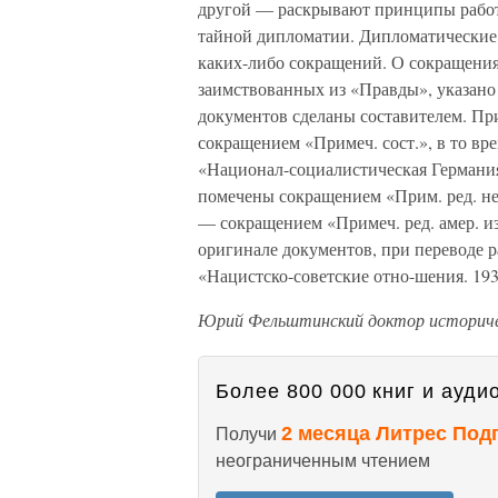
другой — раскрывают принципы работ
тайной дипломатии. Дипломатические 
каких-либо сокращений. О сокращения
заимствованных из «Правды», указано
документов сделаны составителем. Пр
сокращением «Примеч. сост.», в то вр
«Национал-социалистическая Германия
помечены сокращением «Прим. ред. нем
— сокращением «Примеч. ред. амер. и
оригинале документов, при переводе
«Нацистско-советские отно-шения. 1
Юрий Фельштинский доктор историче
Более 800 000 книг и аудио
2 месяца Литрес Под
Получи
неограниченным чтением