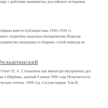
ряду с работами знаменитых российских историков
собрана вместе публицистика 1920–1926 гг.
вного теоретика национал-большевизма Николая
ольшинство вошедших в сборник статей никогда не
ельштинский
вет П, А. Столыпина как министра внутренних дел
ы о Щербаке, данный 8 июня 1906 года Печатается по
еские отчеты. 1908 год. Сессия первая. Том II.