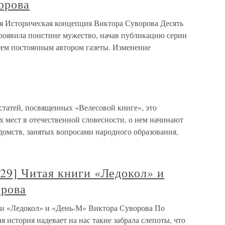
орова
я Историческая концепция Виктора Суворова Десять
проявила поистине мужество, начав публикацию серии
тем постоянным автором газеты. Изменение
атей, посвященных «Велесовой книге», это
 мест в отечественной словесности, о нем начинают
домств, занятых вопросами народного образования,
9] Читая книги «Ледокол» и
орова
и «Ледокол» и «День-М» Виктора Суворова По
история надевает на нас такие забрала слепоты, что