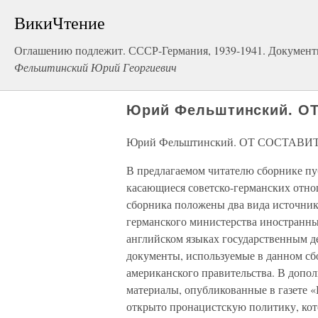
ВикиЧтение
Оглашению подлежит. СССР-Германия, 1939-1941. Документ
Фельштинский Юрий Георгиевич
Юрий Фельштинский. О
Юрий Фельштинский. ОТ СОСТАВИ
В предлагаемом читателю сборнике п
касающиеся советско-германских отно
сборника положены два вида источни
германского министерства иностранны
английском языках государственным 
документы, используемые в данном сб
американского правительства. В допо
материалы, опубликованные в газете 
открыто пронацистскую политику, кото