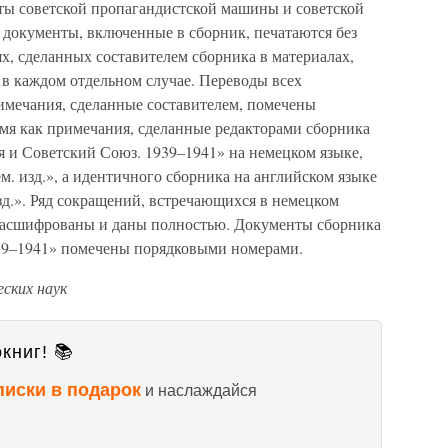
ы советской пропагандистской машины и советской
документы, включенные в сборник, печатаются без
х, сделанных составителем сборника в материалах,
 в каждом отдельном случае. Переводы всех
имечания, сделанные составителем, помечены
емя как примечания, сделанные редакторами сборника
 и Советский Союз. 1939–1941» на немецком языке,
. изд.», а идентичного сборника на английском языке
зд.». Ряд сокращений, встречающихся в немецком
 расшифрованы и даны полностью. Документы сборника
939–1941» помечены порядковыми номерами.
ских наук
книг! 📚
писки в подарок
и наслаждайся