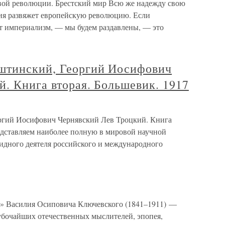
й революции. Брестский мир Всю же надежду свою
ция развяжет европейскую революцию. Если
т империализм, — мы будем раздавлены, — это
штинский, Георгий Иосифович
. Книга вторая. Большевик. 1917
ргий Иосифович Чернявский Лев Троцкий. Книга
редставляем наиболее полную в мировой научной
идного деятеля российского и международного
 Василия Осиповича Ключевского (1841–1911) —
лубочайших отечественных мыслителей, эпопея,