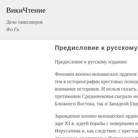
ВикиЧтение
Дело тамплиеров
Фо Ги
Предисловие к русском
Предисловие к русскому изданию
Феномен военно-монашеских орденов 
тем в историографии крестовых походо
внимание историков. И нельзя сказать
протяжении Средневековья сыграли не
Ближнего Востока, так и Западной Ев
Зарождение военно-монашеских ордено
заре XI в. идеей борьбы с неверными 
Иерусалима и, как следствие, с крес
движению, увлекшему к Иерусалиму т