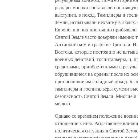
рыцари-монахи составляли настоящую
выступить в поход. Тамплиеры и госп
Земли, испытывали нехватку в людях.
Европе, и в них постоянно прибывали
Святой Земле часто доверяли именно т
Антиохийском и графстве Триполи. И,
Востока, которые постоянно испытыва
военных действий, госпитальеры, и, п
средствами, приобретенными в результ
обрушившиеся на ордены после их осно
приносившие им солидный доход. Бла
тамплиеры и госпитальеры сумели выс
безопасность Святой Земли. Многие 
мощью.
Однако со временем положение военно
отношение к ним. Разлагающее влияни
политическая ситуация в Святой Земле
привело к настоящей анархии; в борьб