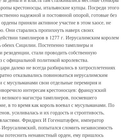
вропы крестоносцы, итальянские купцы. Посреди этого
нственно надежной и постоянной опорой, готовые без
 ордены приняли активное участие в этом хаосе, не
ю. Они старались пропихнуть наверх своих
действии тамплиеров в 1277 г. Иерусалимским королем
ь обеих Сицилии. Постепенно тамплиеры и
 и резиденции, стали проводить собственную
ез с официальной политикой королевства.
ри далеко не всегда разбирались в хитросплетениях
ратно отказывались повиноваться иерусалимским
ли с мусульманами свои отдельные перемирия и
отиворечило интересам крестоносцев: французский
л великого магистра тамплиеров, посмевшего
ие, в то время как король воевал с мусульманами. По
енов, усиливалась и их гордость и строптивость,
 властями. Фридрих И Гогенштауфен, император
 Иерусалимский, попытался сломить независимость
обы потеснить ненавистный орден, ему пришлось