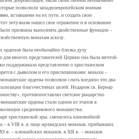
которые позволили западноевропейским воинам
ями, вставшими на их пути, и создать свои
Этот энтузиазм нашел свое отражение и в основании
 были призваны выполнять двойственные функции –
свойственную монахам аскезу.
х орденов была необычайно близка духу
то для многих представителей Церкви она была мечтой.
ски поддерживала представление о христианском
борется с дьяволом и его приспешниками: монахи –
монашеские ордены позволяли слить воедино эти два
реализации благочестивых целей. Недаром св. Бернар
оинству», противопоставлял светское рыцарство
-монашеские ордены стали одним из этапов в
эволюции средневекового монашества:
заре христианской эры, сменилось киновийной
 – в VIII в. в лице ирландских монахов, прибывших
XI в. – клюнийских монахов, в XII в. – монахов
онашеской жизни неоднократно претерпевали