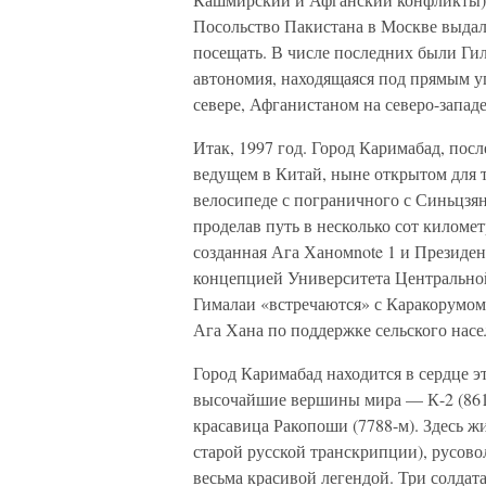
Посольство Пакистана в Москве выдало
посещать. В числе последних были Гил
автономия, находящаяся под прямым у
севере, Афганистаном на северо-западе
Итак, 1997 год. Город Каримабад, пос
ведущем в Китай, ныне открытом для 
велосипеде с пограничного с Синьцзян
проделав путь в несколько сот киломе
созданная Ага Ханомnote 1 и Президе
концепцией Университета Центральной
Гималаи «встречаются» с Каракорумом
Ага Хана по поддержке сельского насе
Город Каримабад находится в сердце э
высочайшие вершины мира — К-2 (8616
красавица Ракопоши (7788-м). Здесь ж
старой русской транскрипции), русово
весьма красивой легендой. Три солдат