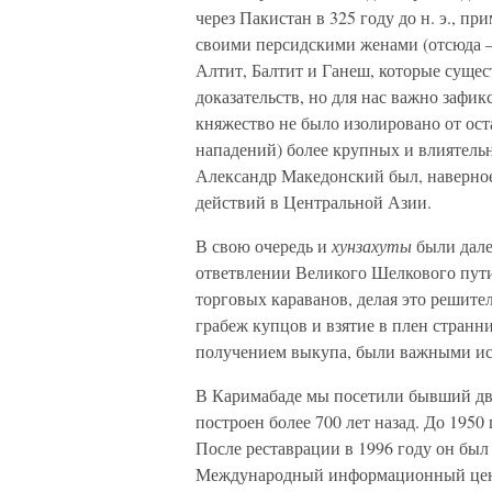
через Пакистан в 325 году до н. э., п
своими персидскими женами (отсюда —
Алтит, Балтит и Ганеш, которые сущес
доказательств, но для нас важно зафик
княжество не было изолировано от ост
нападений) более крупных и влиятельн
Александр Македонский был, наверное
действий в Центральной Азии.
В свою очередь и
хунзахуты
были дале
ответвлении Великого Шелкового пут
торговых караванов, делая это решите
грабеж купцов и взятие в плен странн
получением выкупа, были важными и
В Каримабаде мы посетили бывший д
построен более 700 лет назад. До 1950
После реставрации в 1996 году он был
Международный информационный цент