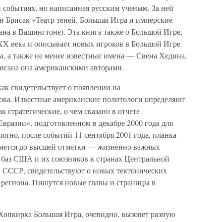
и событиях, но написанная русским ученым. За ней
н Брисак «Театр теней. Большая Игра и имперские
ана в Вашингтоне). Эта книга также о Большой Игре,
 XX века и описывает новых игроков в Большой Игре
на, а также не менее известные имена — Свена Хедина,
писана она американскими авторами.
как свидетельствует о появлении на
рока. Известные американские политологи определяют
стратегические, о чем сказано в отчете
вразии», подготовленном в декабре 2000 года для
ятно, после событий 11 сентября 2001 года, планка
мется до высшей отметки — жизненно важных
баз США и их союзников в странах Центральной
в СССР, свидетельствуют о новых тектонических
региона. Пишутся новые главы и страницы в
Хопкирка Большая Игра, очевидно, вызовет разную