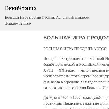
ВикиЧтение
Большая Игра против России: Азиатский синдром
Хопкирк Питер
БОЛЬШАЯ ИГРА ПРОДО
БОЛЬШАЯ ИГРА ПРОДОЛЖАЕТСЯ
История и хитросплетения Большой Иг
борьба Британской и Российской импе
XVIII — XX веках — мало известны не
исследователям этого огромного внутр
сам, когда в середине 90-х годов прошл
разворачивались события Большой Игр
Дважды в 1995 и 1997 годах судьба п
провинции Пакистана, закрытые для 
Кашмирский и Афганский конфликты).