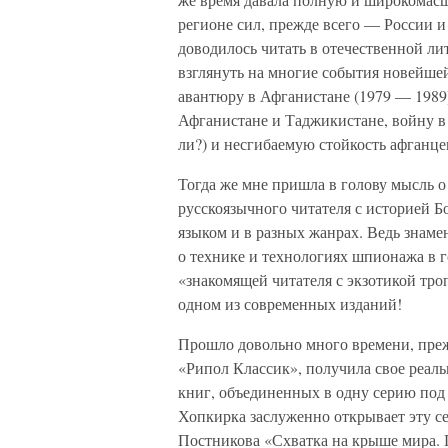
регионе сил, прежде всего — России 
доводилось читать в отечественной ли
взглянуть на многие события новейше
авантюру в Афганистане (1979 — 1989
Афганистане и Таджикистане, войну в 
ли?) и несгибаемую стойкость афганце
Тогда же мне пришла в голову мысль о
русскоязычного читателя с историей 
языком и в разных жанрах. Ведь знам
о технике и технологиях шпионажа в г
«знакомящей читателя с экзотикой тро
одном из современных изданий!
Прошло довольно много времени, прежд
«Рипол Классик», получила свое реаль
книг, объединенных в одну серию по
Хопкирка заслуженно открывает эту с
Постникова «Схватка на крыше мира. 