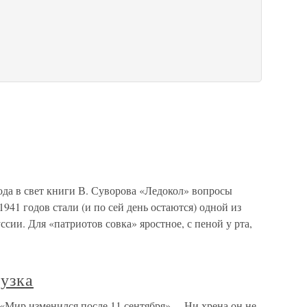
ода в свет книги В. Суворова «Ледокол» вопросы
41 годов стали (и по сей день остаются) одной из
сии. Для «патриотов совка» яростное, с пеной у рта,
узка
 «Мир изменился после 11 сентября»… Ни хрена он не