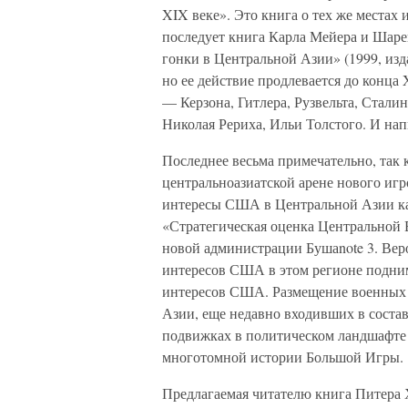
XIX веке». Это книга о тех же местах 
последует книга Карла Мейера и Шаре
гонки в Центральной Азии» (1999, изд
но ее действие продлевается до конца
— Керзона, Гитлера, Рузвельта, Стали
Николая Рериха, Ильи Толстого. И на
Последнее весьма примечательно, так 
центральноазиатской арене нового иг
интересы США в Центральной Азии как 
«Стратегическая оценка Центральной Е
новой администрации Бушаnote 3. Веро
интересов США в этом регионе подни
интересов США. Размещение военных 
Азии, еще недавно входивших в соста
подвижках в политическом ландшафте 
многотомной истории Большой Игры.
Предлагаемая читателю книга Питера 