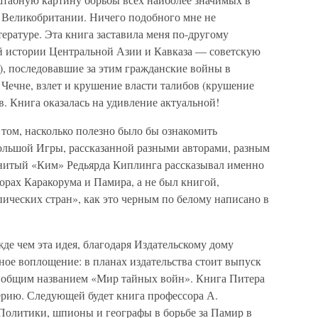
и Великобритании. Ничего подобного мне не
тературе. Эта книга заставила меня по-другому
й истории Центральной Азии и Кавказа — советскую
), последовавшие за этим гражданские войны в
Чечне, взлет и крушение власти талибов (крушение
в. Книга оказалась на удивление актуальной!
 том, насколько полезно было бы ознакомить
Большой Игры, рассказанной разными авторами, разным
енитый «Ким» Редьярда Киплинга рассказывал именно
орах Каракорума и Памира, а не был книгой,
пических стран», как это черным по белому написано в
е чем эта идея, благодаря Издательскому дому
ное воплощение: в планах издательства стоит выпуск
д общим названием «Мир тайных войн». Книга Питера
ерию. Следующей будет книга профессора А.
Политики, шпионы и географы в борьбе за Памир в