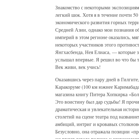
Знакомство с некоторыми экспозициями
легкий шок. Хотя я в течение почти 5
экономического развития горных терр
Средней Азии, однако мои познания о
империй в этом регионе оказались, мяг
некоторых участников этого противос
Янгхасбенда, Нея Елиаса, — которые з
услышал впервые. Я решил во что бы т
Век живи, век учись!
Оказавшись через пару дней в Гилгите,
Каракоруме (100 км южнее Каримабада
магазина книгу Питера Хопкирка «Бол
Это воистину был дар судьбы! Я прочи
драматическая и увлекательная истори
столетий на сцене театра под названи
амбиций, интриг и кровавых столкнов
Безусловно, она отражала позиции «пр
же время давала полную и широкомасш