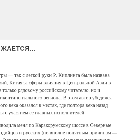
ЛЖАЕТСЯ…
…
ры — так с легкой руки Р. Киплинга была названа
рий, Китая за сферы влияния в Центральной Азии в
 только рядовому российскому читателю, но и
иконтинентального региона. В этом автор убедился
ого века оказался в местах, где полтора века назад
ы с участием ее главных исполнителей.
риводила меня по Каракорумскому шоссе в Северные
индийцев и русских (по вполне понятным причинам —
 Однако мои поездки были абсолютно легальными.