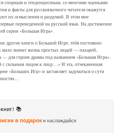
тся спорным и тенденциозным, со многими оценками
тия и факты для русскоязычного читателя окажутся
уют их осмысления и раздумий. В этом мне
впервые переведенной на русский язык. На достижение
сей серии «Большая Игра».
гие другие книги о Большой Игре, тебя постоянно
к мало значит жизнь простых людей — пахарей,
 — для героев драмы под названием «Большая Игра».
ый с сильным лицом к лицу…» И эта, отчеканенная
не «Больших Игр» и заставляет задуматься о сути
енностях…
книг! 📚
писки в подарок
и наслаждайся