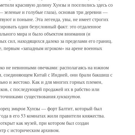
риметили красивую долину Хунзы и поселились здесь со
 зеленые и голубые глаза), основав три деревни —
твуют и поныне. Эта легенда, увы, не имеет строгих
сировать один безусловный факт: это отдаленное
ального мира и было объектом внимания (и
ых сил, находящихся далеко за пределами его границ.
, первым «западным игроком» на арене военных
ко не невинными овечками: располагаясь на южном
и, соединяющем Китай с Индией, они брали бакшиш с
льно и жестоко. Как и для многих горных племен,
иков, с последующей продажей их в рабство или
сточниками существования
хунзахутов.
ворец
эмиров
Хунзы — форт Балтит, который был
 года в его 53 комнатах жили правители княжества.
 открыт как музей, при котором был создан
р с историческим архивом.