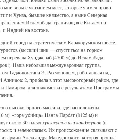
 мне визы с указанием мест, которые я имел право
гит и Хунза, бывшее княжество, а ныне Северная
правлением Исламабада, граничащая с Китаем на
, и Индией на востоке.
ледний город на стратегическом Каракорумском шоссе,
туристов (высший шик — спуститься на горном
ем перевала Хунджераб (4700 м) до Исламабада,
тров!). Наша небольшая международная группа,
нтом Таджикистана Э. Рахмоновым, работавшая над
 Азииnote 2, прибыла в этот высокогорный район, где
 и Памиром, для знакомства с результатами Программы
ления.
того высокогорного массива, где расположены
 м), «гора-убийца» Нанга-Парбат (8125-м) и
ивут около 30 тысяч
хунзахутов или канджутов
(в
лосых и зеленоглазых. Их происхождение связывают с
а из армии Александра Македонского, которая прошла