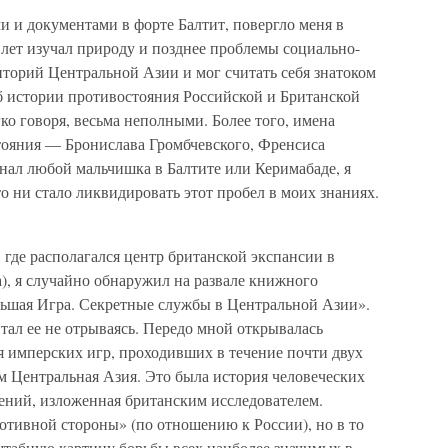
 и документами в форте Балтит, повергло меня в
0 лет изучал природу и позднее проблемы социально-
иторий Центральной Азии и мог считать себя знатоком
б истории противостояния Российской и Британской
ко говоря, весьма неполными. Более того, имена
тояния — Бронислава Громбчевского, Френсиса
нал любой мальчишка в Балтите или Керимабаде, я
о ни стало ликвидировать этот пробел в моих знаниях.
 где располагался центр британской экспансии в
), я случайно обнаружил на развале книжного
ьшая Игра. Секретные службы в Центральной Азии».
тал ее не отрываясь. Передо мной открывалась
я имперских игр, проходивших в течение почти двух
ем Центральная Азия. Это была история человеческих
ений, изложенная британским исследователем.
отивной стороны» (по отношению к России), но в то
табную картину борьбы всех наиболее значимых в