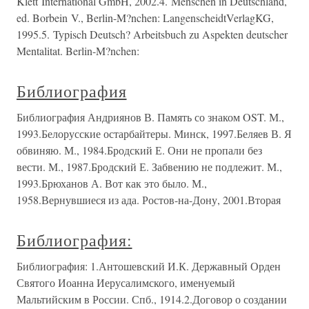
Klett International GmbH, 2002.4. Menschen in Deutschland,
ed. Borbein V., Berlin-M?nchen: LangenscheidtVerlagKG,
1995.5. Typisch Deutsch? Arbeitsbuch zu Aspekten deutscher
Mentalitat. Berlin-M?nchen:
Библиография
Библиография Андриянов В. Память со знаком OST. М.,
1993.Белорусские остарбайтеры. Минск, 1997.Беляев В. Я
обвиняю. М., 1984.Бродский Е. Они не пропали без
вести. М., 1987.Бродский Е. Забвению не подлежит. М.,
1993.Брюханов А. Вот как это было. М.,
1958.Вернувшиеся из ада. Ростов-на-Дону, 2001.Вторая
Библиография:
Библиография: 1.Антошевский И.К. Державный Орден
Святого Иоанна Иерусалимского, именуемый
Мальтийским в России. Спб., 1914.2.Договор о создании