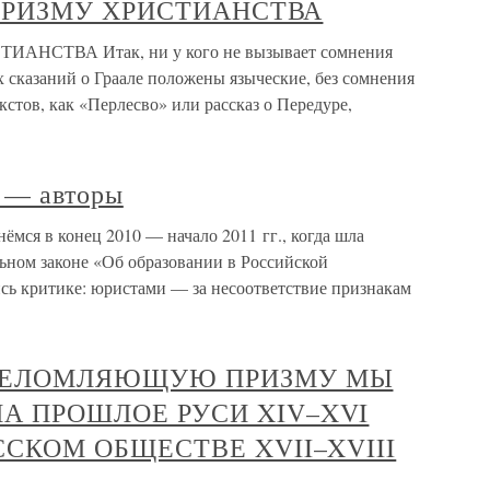
Ь ПРИЗМУ ХРИСТИАНСТВА
ИАНСТВА Итак, ни у кого не вызывает сомнения
х сказаний о Граале положены языческие, без сомнения
кстов, как «Перлесво» или рассказ о Передуре,
 — авторы
мся в конец 2010 — начало 2011 гг., когда шла
ьном законе «Об образовании в Российской
сь критике: юристами — за несоответствие признакам
ПРЕЛОМЛЯЮЩУЮ ПРИЗМУ МЫ
А ПРОШЛОЕ РУСИ XIV–XVI
ССКОМ ОБЩЕСТВЕ XVII–XVIII