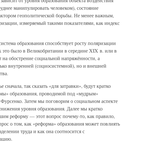
 зависит от уровня образования объекта воздействия
руднее манипулировать человеком), состояние
ктором геополитической борьбы. Не менее важным,
ризации, измеряемый такими показателями, как индекс
 система образования способствует росту поляризации
к это было в Великобритании в середине XIX в. или в
ет на обострение социальной напряжённости, а
лько внутренней (социосистемной), но и внешней
тва.
е сначала, так сказать «для затравки», будут кратко
рмы» образования, проводимой под «мудрым»
Фурсенко. Затем мы поговорим о социальном аспекте
снижения уровня образования. Далее мы кратко
шим реформу — этот вопрос почему-то, как правило,
прос о том, как «реформа» образования может повлиять
елении труда и как она соотносится с
ацию.