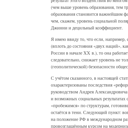
результат этого воздействия во многом
(чем выше уровень образования, тем т
образования становится важнейшим фа
чем, скажем, уровень социальной поля
Джинни и децильный коэффициент.
Я имею ввиду то, что если, например,
(вплоть до состояния «двух наций», ка
России в начале XX в.), то она работа
следовательно, снижает уровень не то
(геополитической) безопасности общес
С учётом сказанного, в настоящей стать
охарактеризованы последствия «рефо
руководством Андрея Александровича 
и возможных социальных результатах 
«пробежимся» по структурам, готовив
остаётся в тени. Следующий пункт: во
на положение РФ в международном разд
провозглашённым курсом на модерниз