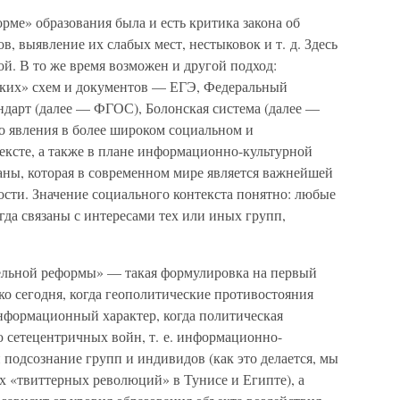
ме» образования была и есть критика закона об
, выявление их слабых мест, нестыковок и т. д. Здесь
ой. В то же время возможен и другой подход:
ских» схем и документов — ЕГЭ, Федеральный
ндарт (далее — ФГОС), Болонская система (далее —
о явления в более широком социальном и
ексте, а также в плане информационно-культурной
аны, которая в современном мире является важнейшей
сти. Значение социального контекста понятно: любые
гда связаны с интересами тех или иных групп,
тельной реформы» — такая формулировка на первый
ко сегодня, когда геополитические противостояния
нформационный характер, когда политическая
ю сетецентричных войн, т. е. информационно-
 подсознание групп и индивидов (как это делается, мы
х «твиттерных революций» в Тунисе и Египте), а