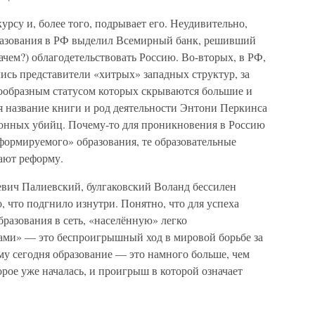
урсу и, более того, подрывает его. Неудивительно,
бразования в РФ выделил Всемирный банк, решивший
зачем?) облагодетельствовать Россию. Во-вторых, в РФ,
лись представители «хитрых» западных структур, за
ообразным статусом которых скрываются большие и
я название книги и род деятельности Энтони Перкинса
нных убийц. Почему-то для проникновения в Россию
формируемого» образования, те образовательные
ают реформу.
евич Палиевский, булгаковский Воланд бессилен
о, что подгнило изнутри. Понятно, что для успеха
разования в сеть, «населённую» легко
ми» — это беспроигрышный ход в мировой борьбе за
му сегодня образование — это намного больше, чем
торое уже началась, и проигрыш в которой означает