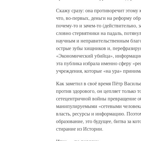
Скажу сразу: она противоречит этому к
что, во-первых, деньги на реформу о
почему-то и зачем-то (действительно, 
словно стервятники на падаль, потяну
научным и неправительственным благ
острые зубы хищников и, перефразиру
«Экономический убийца», информацио
эта публика избрала именно сферу «ре
учреждения, которые «на ура» приним
Как заметил в своё время Пётр Василь
против здорового, он цепляет только т
сетецентричной войны превращение об
манипулируемыми «сетевыми человека
власть, ресурсы и информацию. Поэто
образование, это будущее, битва за ко
стирание из Истории.