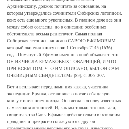
Архиепископу, должно почитать за основание, на
котором утверждались сочинители Сибирских летописей,
коих есть еще много рукописных. В главном деле все они
между собою согласны, но в описании особенных
обстоятельств весьма разнствуют. Самая полная
Сибирская летопись написана САВОЮ ЕФИМОВЫМ,
который окончил книгу свою 1 Сентября 7145 (1636)
года. Помянутый Ефимов именно в оной объявляет, что
ОН ИЗ ЧИСЛА ЕРМАКОВЫХ ТОВАРИЩЕЙ, И ЧТО
ПРИ ВСЕМ ТОМ, ЧТО ИМ ОПИСАНО, БЫЛ ОН САМ
ОЧЕВИДНЫМ СВИДЕТЕЛЕМ» [83], с. 306–307.
Вот и всплывает перед нами имя казака, участника
экспедиции Ермака, оставившего после себя целую
книгу с описанием похода. Она легла в основу известных
нам сегодня летописей. И, как мы только что показали,
свидетельства Савы Ефимова действительно в основном
правдивы и прекрасно согласуются с другой
отредактированной версией его же труда, известного