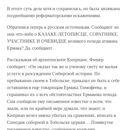
В итоге суть дела хотя и сохранилась, но была запачкана
позднейшими реформаторскими искажениями.
Обратимся теперь к русским источникам. Сообщают ли
они что-либо о КАЗАКЕ-ЛЕТОПИСЦЕ, СОРАТНИКЕ,
УЧАСТНИКЕ И ОЧЕВИДЦЕ великого похода атамана
Ермака? Да, сообщают.
Рассказывая об архиепископе Киприане, Фишер
сообщает: «Он оказал так же и ученому свету не малыя
услуги в разсуждении Сибирской истории. По
пребывании своем в Тобольске, приказал он быть к себе
оставшимся еще товарищам Ермака Тимофеева, и
спрашивал их о всех обстоятельствах Ермакова похода.
Сии сообщили ему письменное известие о всем, что
знали, или по крайней мере думали, что знают; и
Киприан велел имена убитых на сражениях, вписать в
Синодик соборной в Тобольске церкви… Помянутое
письменное известие, сообщенное козаками