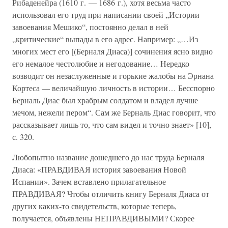
Рибаденейра (1610 г. — 1686 г.), хотя весьма часто
использовал его труд при написании своей „Истории
завоевания Мешико“, постоянно делал в ней
„критические“ выпады в его адрес. Например: „…Из
многих мест его [(Берналя Диаса)] сочинения ясно видно
его немалое честолюбие и негодование… Нередко
возводит он незаслуженные и горькие жалобы на Эрнана
Кортеса — величайшую личность в истории… Бесспорно
Берналь Диас был храбрым солдатом и владел лучше
мечом, нежели пером“. Сам же Берналь Диас говорит, что
рассказывает лишь то, что сам видел и точно знает» [10],
с. 320.
Любопытно название дошедшего до нас труда Берналя
Диаса: «ПРАВДИВАЯ история завоевания Новой
Испании». Зачем вставлено прилагательное
ПРАВДИВАЯ? Чтобы отличить книгу Берналя Диаса от
других каких-то свидетельств, которые теперь,
получается, объявлены НЕПРАВДИВЫМИ? Скорее