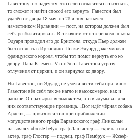
Гавестону, но надеялся, что если согласится его изгнать,
то сможет и найти способ его вернуть. Гавестон был
удалён от двора 18 мая, но 28 июня назначен
наместником Ирландии — пост, на котором должен был
себя реабилитировать. В отчаянии от потери компаньона,
Эдуард проводил его до Бристоля, откуда Пьер должен
был отплыть в Ирландию. Позже Эдуард даже умолял
французского короля, чтобы тот помог вернуть его ко
двору. Папа Клемент V отвёл от Гавестона угрозу
отлучения от церкви, и он вернулся ко двору.
Ни Гавестон, ни Эдуард не умели вести себя прилично.
Гавестон вёл себя так же нагло и высокомерно, как и
раньше. Он разъярил вельмож тем, что выдумывал для
них соответствующие прозвища. «Вот идёт чёрная собака
Арден», — произносил он при приближении
могущественного графа Варвикского; граф Линкольн
назывался «broste bely», граф Ланкастер — скрипач или
актёр, граф Глостер — подлец, граф Пембрук — Жозеф-