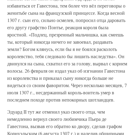
избавиться от Гавестона, тем более что вёл переговоры о
женитьбе сына на французской принцессе. Когда весной
1307 г. сын его, сильно осмелев, попросил отца даровать
его другу графство Понтье, реакция короля была
яростной. «Подлец, презренный мальчишка, как смеешь
ты, который никогда ничего не завоевал, раздавать
земли? Богом клянусь, если бы я не боялся расколоть
королевство, тебя следовало бы лишить наследства». Он
двинулся на сына, схватил его за голову, вырвал с корнем
волосы. 26 февраля он издал указ об изгнании Гавестона
из королевства и приказал сыну никогда больше не
видеться со своим фаворитом. Через несколько месяцев, 7
июля 1307 г., несдержанный король-воитель умер в
последнем походе против непокорных шотландцев.
Эдуард II тут же отменил указ своего отца, чем
немедленно вернул своего любимчика Пьера де
Гавестона, вызвав его обратно ко двору, сделав графом
Корнуэльским (6 августа 1307 г.) и наделив обширными