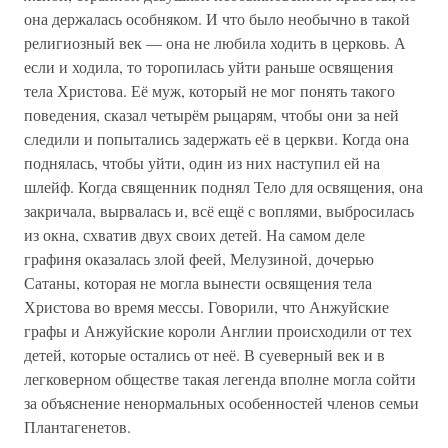
она держалась особняком. И что было необычно в такой
религиозный век — она не любила ходить в церковь. А
если и ходила, то торопилась уйти раньше освящения
тела Христова. Её муж, который не мог понять такого
поведения, сказал четырём рыцарям, чтобы они за ней
следили и попытались задержать её в церкви. Когда она
поднялась, чтобы уйти, один из них наступил ей на
шлейф. Когда священник поднял Тело для освящения, она
закричала, вырвалась и, всё ещё с воплями, выбросилась
из окна, схватив двух своих детей. На самом деле
графиня оказалась злой феей, Мелузиной, дочерью
Сатаны, которая не могла вынести освящения тела
Христова во время мессы. Говорили, что Анжуйские
графы и Анжуйские короли Англии происходили от тех
детей, которые остались от неё. В суеверный век и в
легковерном обществе такая легенда вполне могла сойти
за объяснение ненормальных особенностей членов семьи
Плантагенетов.