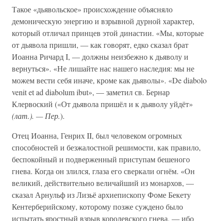
Такое «дьявольское» происхождение объясняло
демоническую энергию и взрывной дурной характер,
который отличал принцев этой династии. «Мы, которые
от дьявола пришли, — как говорят, едко сказал брат
Иоанна Ричард I, — должны неизбежно к дьяволу и
вернуться». «Не лишайте нас нашего наследия: мы не
можем вести себя иначе, кроме как дьяволы». «De diabolo
venit et ad diabolum ibut», — заметил св. Бернар
Клервоский («От дьявола пришёл и к дьяволу уйдёт»
(лат.). — Пер.
).
Отец Иоанна, Генрих II, был человеком огромных
способностей и безжалостной решимости, как правило,
беспокойный и подверженный приступам бешеного
гнева. Когда он злился, глаза его сверкали огнём. «Он
великий, действительно величайший из монархов, —
сказал Арнульф из Лизьё архиепископу Фоме Бекету
Кентерберийскому, которому позже суждено было
испытать яростный взрыв королевского гнева, — ибо