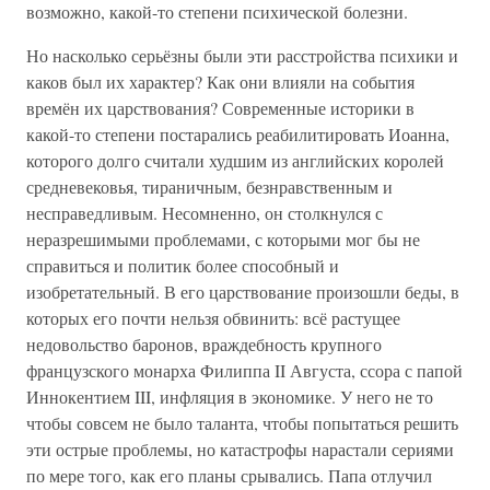
возможно, какой-то степени психической болезни.
Но насколько серьёзны были эти расстройства психики и
каков был их характер? Как они влияли на события
времён их царствования? Современные историки в
какой-то степени постарались реабилитировать Иоанна,
которого долго считали худшим из английских королей
средневековья, тираничным, безнравственным и
несправедливым. Несомненно, он столкнулся с
неразрешимыми проблемами, с которыми мог бы не
справиться и политик более способный и
изобретательный. В его царствование произошли беды, в
которых его почти нельзя обвинить: всё растущее
недовольство баронов, враждебность крупного
французского монарха Филиппа II Августа, ссора с папой
Иннокентием III, инфляция в экономике. У него не то
чтобы совсем не было таланта, чтобы попытаться решить
эти острые проблемы, но катастрофы нарастали сериями
по мере того, как его планы срывались. Папа отлучил