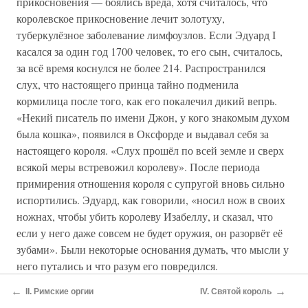
прикосновения — боялись вреда, хотя считалось, что
королевское прикосновение лечит золотуху,
туберкулёзное заболевание лимфоузлов. Если Эдуард I
касался за один год 1700 человек, то его сын, считалось,
за всё время коснулся не более 214. Распространился
слух, что настоящего принца тайно подменила
кормилица после того, как его покалечил дикий вепрь.
«Некий писатель по имени Джон, у кого знакомым духом
была кошка», появился в Оксфорде и выдавал себя за
настоящего короля. «Слух прошёл по всей земле и сверх
всякой меры встревожил королеву». После периода
примирения отношения короля с супругой вновь сильно
испортились. Эдуард, как говорили, «носил нож в своих
ножнах, чтобы убить королеву Изабеллу, и сказал, что
если у него даже совсем не будет оружия, он разорвёт её
зубами». Были некоторые основания думать, что мысли у
него путались и что разум его повредился.
←
→
И всё же на этом фоне его правление было твёрже и
II. Римские оргии
IV. Святой король