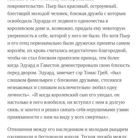
покровительство. Пьер был красивый, остроумный,
блестящий молодой человек, близкая дружба с которым
освободила Эдуарда от ледяного одиночества в
королевском доме и, возможно, придала ему некоторую
уверенность в себе, которой у него не было. Но хотя Пьер
и его отец первоначально были дружески приняты самим
королём, их кровь считалась недостаточно благородной,
чтобы он стал близким приятелем принца, тем более
когда Эдуард и Гавестон демонстрировали свою близость
перед двором. Эдуард, замечает сэр Томас Грей, «был
слишком фамильярен с близкими друзьями, стеснялся
незнакомых и слишком исключительно любил одну
личность». «И когда королевский сын его увидал, он
настолько в него влюбился, он вступил с ним в долгую
связь, и захотел и решил связать себя нерушимыми узами
привязанности с ним на виду у всех смертных».
Отношения между его наследником и молодым рыцарем
озадачивали и беспокоили короля. Тесная дружба между