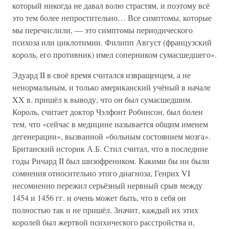
который никогда не давал волю страстям, и поэтому всё
это тем более непростительно… Все симптомы, которые
мы перечислили, — это симптомы периодического
психоза или циклотимии. Филипп Август (французский
король, его противник) имел соперником сумасшедшего».
Эдуард II в своё время считался извращенцем, а не
ненормальным, и только американский учёный в начале
XX в. пришёл к выводу, что он был сумасшедшим.
Король, считает доктор Чэлфонт Робинсон, был болен
тем, что «сейчас в медицине называется общим именем
дегенерации», вызванной «больным состоянием мозга».
Британский историк А.Б. Стил считал, что в последние
годы Ричард II был шизофреником. Какими бы ни были
сомнения относительно этого диагноза, Генрих VI
несомненно пережил серьёзный нервный срыв между
1454 и 1456 гг. и очень может быть, что в себя он
полностью так и не пришёл. Значит, каждый их этих
королей был жертвой психического расстройства и,