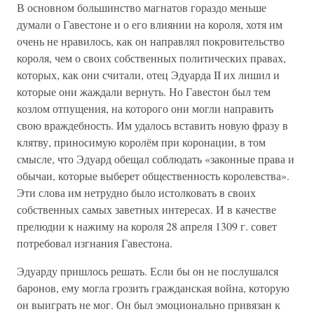
В основном большинство магнатов гораздо меньше
думали о Гавестоне и о его влиянии на короля, хотя им
очень не нравилось, как он направлял покровительство
короля, чем о своих собственных политических правах,
которых, как они считали, отец Эдуарда II их лишил и
которые они жаждали вернуть. Но Гавестон был тем
козлом отпущения, на которого они могли направить
свою враждебность. Им удалось вставить новую фразу в
клятву, приносимую королём при коронации, в том
смысле, что Эдуард обещал соблюдать «законные права и
обычаи, которые выберет общественность королевства».
Эти слова им нетрудно было истолковать в своих
собственных самых заветных интересах. И в качестве
прелюдии к нажиму на короля 28 апреля 1309 г. совет
потребовал изгнания Гавестона.
Эдуарду пришлось решать. Если бы он не послушался
баронов, ему могла грозить гражданская война, которую
он выиграть не мог. Он был эмоционально привязан к