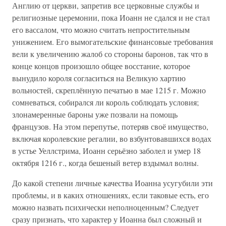
Англию от церкви, запретив все церковные службы и
религиозные церемонии, пока Иоанн не сдался и не стал
его вассалом, что можно считать непростительным
унижением. Его вымогательские финансовые требования
вели к увеличению жалоб со стороны баронов, так что в
конце концов произошло общее восстание, которое
вынудило короля согласиться на Великую хартию
вольностей, скреплённую печатью в мае 1215 г. Можно
сомневаться, собирался ли король соблюдать условия;
злонамеренные бароны уже позвали на помощь
французов. На этом перепутье, потеряв своё имущество,
включая королевские регалии, во взбунтовавшихся водах
в устье Уеллстрима, Иоанн серьёзно заболел и умер 18
октября 1216 г., когда бешеный ветер вздымал волны.
До какой степени личные качества Иоанна усугубили эти
проблемы, и в каких отношениях, если таковые есть, его
можно назвать психически неполноценным? Следует
сразу признать, что характер у Иоанна был сложный и