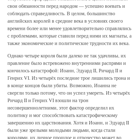
свои обязанности перед народом — успешно воевать и
соблюдать справедливость. В целом, большинство
английских королей в средние века в условиях своего
времени более или менее удовлетворительно справлялись
с проблемами, которые ставили перед ними их магнаты, а
также экономические и политические трудности их века.
Однако четыре короля были далеко не так удачливы, их
правление было встревожено внутренними распрями и
кончилось катастрофой: Иоанн, Эдуард II, Ричард II и
Генрих VI. Из четырёх последние трое лишились трона и
в конце концов были убиты. Возможно, Иоанна не
свергли только потому, что он успел умереть. Из четырёх
Ричард II и Генрих VI взошли на трон
несовершеннолетними, этот фактор определил их
политику и мог способствовать катастрофическому
завершению их царствования. Хотя и Иоанн, и Эдуард II
были уже зрелыми молодыми людьми, когда стали
королями, их личное прошлое и отрочество может во