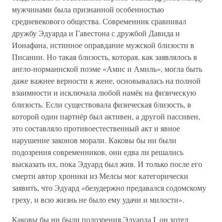
мужчинами была признанной особенностью
средневекового общества. Современник сравнивал
дружбу Эдуарда и Гавестона с дружбой Давида и
Ионафана, истинное оправдание мужской близости в
Писании. Но такая близость, которая, как заявлялось в
англо-норманнской поэме «Амис и Амиль», могла быть
даже важнее верности к жене, основывалась на полной
взаимности и исключала любой намёк на физическую
близость. Если существовала физическая близость, в
которой один партнёр был активен, а другой пассивен,
это составляло противоестественный акт и явное
нарушение законов морали. Каковы бы ни были
подозрения современников, они едва ли решались
высказать их, пока Эдуард был жив. И только после его
смерти автор хроники из Мелсы мог категорически
заявить, что Эдуард «безудержно предавался содомскому
греху, и всю жизнь не было ему удачи и милости».
Каковы бы ни были подозрения Эдуарда I, он хотел