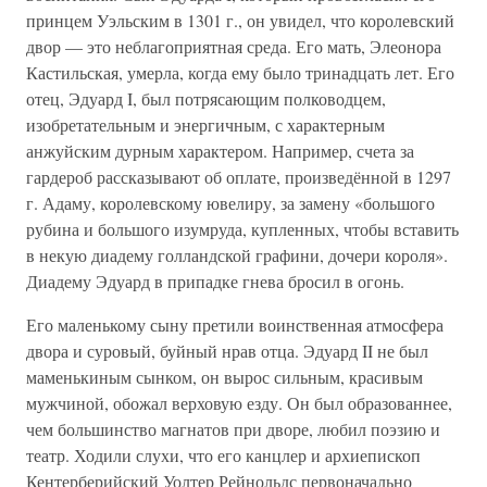
принцем Уэльским в 1301 г., он увидел, что королевский
двор — это неблагоприятная среда. Его мать, Элеонора
Кастильская, умерла, когда ему было тринадцать лет. Его
отец, Эдуард I, был потрясающим полководцем,
изобретательным и энергичным, с характерным
анжуйским дурным характером. Например, счета за
гардероб рассказывают об оплате, произведённой в 1297
г. Адаму, королевскому ювелиру, за замену «большого
рубина и большого изумруда, купленных, чтобы вставить
в некую диадему голландской графини, дочери короля».
Диадему Эдуард в припадке гнева бросил в огонь.
Его маленькому сыну претили воинственная атмосфера
двора и суровый, буйный нрав отца. Эдуард II не был
маменькиным сынком, он вырос сильным, красивым
мужчиной, обожал верховую езду. Он был образованнее,
чем большинство магнатов при дворе, любил поэзию и
театр. Ходили слухи, что его канцлер и архиепископ
Кентерберийский Уолтер Рейнольдс первоначально