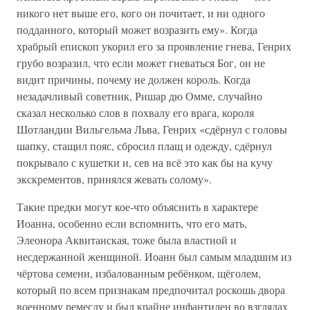
никого нет выше его, кого он почитает, и ни одного
подданного, который может возразить ему». Когда
храбрый епископ укорил его за проявление гнева, Генрих
грубо возразил, что если может гневаться Бог, он не
видит причины, почему не должен король. Когда
незадачливый советник, Ришар дю Омме, случайно
сказал несколько слов в похвалу его врага, короля
Шотландии Вильгельма Льва, Генрих «сдёрнул с головы
шапку, стащил пояс, сбросил плащ и одежду, сдёрнул
покрывало с кушетки и, сев на всё это как бы на кучу
экскрементов, принялся жевать солому».
Такие предки могут кое-что объяснить в характере
Иоанна, особенно если вспомнить, что его мать,
Элеонора Аквитанская, тоже была властной и
несдержанной женщиной. Иоанн был самым младшим из
чёртова семени, избалованным ребёнком, щёголем,
который по всем признакам предпочитал роскошь двора
военному ремеслу и был крайне инфантилен во взглядах