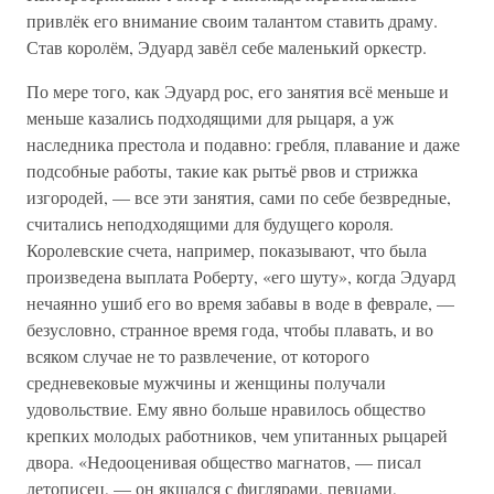
привлёк его внимание своим талантом ставить драму.
Став королём, Эдуард завёл себе маленький оркестр.
По мере того, как Эдуард рос, его занятия всё меньше и
меньше казались подходящими для рыцаря, а уж
наследника престола и подавно: гребля, плавание и даже
подсобные работы, такие как рытьё рвов и стрижка
изгородей, — все эти занятия, сами по себе безвредные,
считались неподходящими для будущего короля.
Королевские счета, например, показывают, что была
произведена выплата Роберту, «его шуту», когда Эдуард
нечаянно ушиб его во время забавы в воде в феврале, —
безусловно, странное время года, чтобы плавать, и во
всяком случае не то развлечение, от которого
средневековые мужчины и женщины получали
удовольствие. Ему явно больше нравилось общество
крепких молодых работников, чем упитанных рыцарей
двора. «Недооценивая общество магнатов, — писал
летописец, — он якшался с фиглярами, певцами,