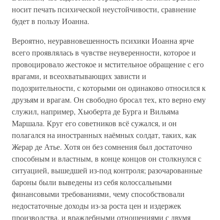
носит печать психической неустойчивости, сравнение
будет в пользу Иоанна.
Вероятно, неуравновешенность психики Иоанна ярче
всего проявлялась в чувстве неуверенности, которое и
провоцировало жестокое и мстительное обращение с его
врагами, и всеохватывающих зависти и
подозрительности, с которыми он одинаково относился к
друзьям и врагам. Он свободно бросал тех, кто верно ему
служил, например, Хьюберта де Бурга и Вильяма
Маршала. Круг его советников всё сужался, и он
полагался на иностранных наёмных солдат, таких, как
Жерар де Атье. Хотя он без сомнения был достаточно
способным и властным, в конце концов он столкнулся с
ситуацией, вышедшей из-под контроля; разочарованные
бароны были выведены из себя колоссальными
финансовыми требованиями, чему способствовали
недостаточные доходы из-за роста цен и издержек
производства, и враждебными отношениями с двумя