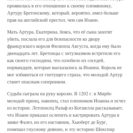
проявилась в его отношении к своему племяннику,
Артуру Бретонскому, который, вероятно, имел больше
прав на английский престол, чем сам Иоанн.
Мать Артура, Екатерина, боясь, что её сына захотят
убить, послала его для безопасности ко двору
французского короля Филиппа Августа, когда ему было
двенадцать лет. Бретонцы с энтузиазмом встретили его
как своего господина, что озлобило их соседей,
нормандцев, которые высказались за Иоанна. Король не
мог избавиться от гнетущего страха, что молодой Артур
станет опасным соперником.
Судьба сыграла на руку королю. В 1202 г. в Мирбо
молодой принц, наконец, стал пленником Иоанна и исчез
из истории. Летописец Ральф из Когшелла рассказывает,
что Иоанн приказал ослепить и кастрировать Артура в
замке Фалез, но его наставник, Хьюберт де Бург,
помешал гнусному деянию, и эту историю Шекспир