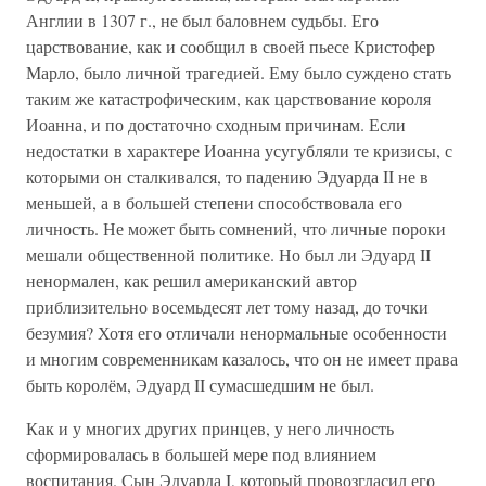
Англии в 1307 г., не был баловнем судьбы. Его
царствование, как и сообщил в своей пьесе Кристофер
Марло, было личной трагедией. Ему было суждено стать
таким же катастрофическим, как царствование короля
Иоанна, и по достаточно сходным причинам. Если
недостатки в характере Иоанна усугубляли те кризисы, с
которыми он сталкивался, то падению Эдуарда II не в
меньшей, а в большей степени способствовала его
личность. Не может быть сомнений, что личные пороки
мешали общественной политике. Но был ли Эдуард II
ненормален, как решил американский автор
приблизительно восемьдесят лет тому назад, до точки
безумия? Хотя его отличали ненормальные особенности
и многим современникам казалось, что он не имеет права
быть королём, Эдуард II сумасшедшим не был.
Как и у многих других принцев, у него личность
сформировалась в большей мере под влиянием
воспитания. Сын Эдуарда I, который провозгласил его