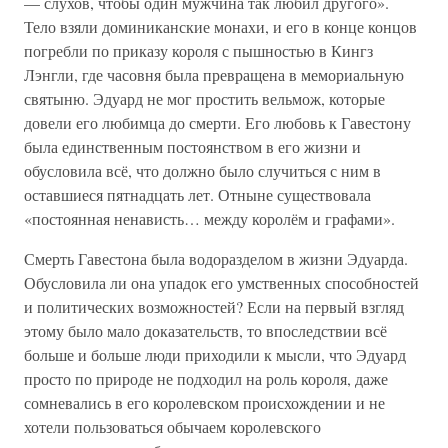
— слухов, чтобы один мужчина так любил другого».
Тело взяли доминиканские монахи, и его в конце концов
погребли по приказу короля с пышностью в Кингз
Лэнгли, где часовня была превращена в мемориальную
святыню. Эдуард не мог простить вельмож, которые
довели его любимца до смерти. Его любовь к Гавестону
была единственным постоянством в его жизни и
обусловила всё, что должно было случиться с ним в
оставшиеся пятнадцать лет. Отныне существовала
«постоянная ненависть… между королём и графами».
Смерть Гавестона была водоразделом в жизни Эдуарда.
Обусловила ли она упадок его умственных способностей
и политических возможностей? Если на первый взгляд
этому было мало доказательств, то впоследствии всё
больше и больше люди приходили к мысли, что Эдуард
просто по природе не подходил на роль короля, даже
сомневались в его королевском происхождении и не
хотели пользоваться обычаем королевского