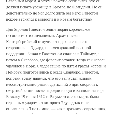
Северным морем, а затем неохотно согласился, что он
должен искать убежища в Брюгге, во Фландрии. Но он
действительно не мог долго жить без него; Гавестон
вскоре вернулся к милости и к новым богатствам.
Для баронов Гавестон олицетворял королевское
несогласие с их желаниями. Архиепископ
Кентерберийский отлучил от церкви его и его
сторонников. Эдуард, не имея должной военной
поддержки, бежал с Гавестоном сначала в Тайнмут, а
потом в Скарборо, где фаворит остался, тогда как король
удалился в Йорк. Следовавшие по пятам графы Уоррен и
Пембрук подготовились к осаде Скарборо. Гавестон,
вопреки всему надеясь, что его выпустят живым,
неосмотрительно решил сдаться. Его приговорили к
смертной казни после пародии на суд и казнили на горе
Блэклоу 19 июня 1312 г. Разумеется, его смерть была
страшным ударом, от которого Эдуард так и не
оправился. «Я не помню, — как выразился современник,