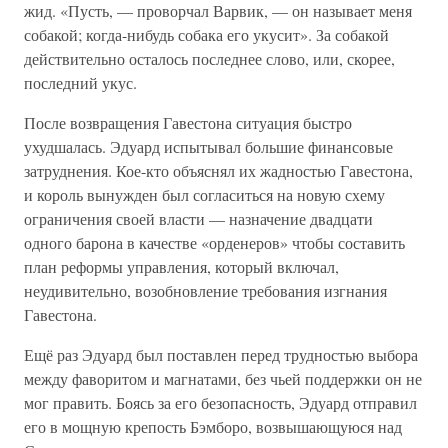
жид. «Пусть, — проворчал Варвик, — он называет меня
собакой; когда-нибудь собака его укусит». За собакой
действительно осталось последнее слово, или, скорее,
последний укус.
После возвращения Гавестона ситуация быстро
ухудшалась. Эдуард испытывал большие финансовые
затруднения. Кое-кто объяснял их жадностью Гавестона,
и король вынужден был согласиться на новую схему
ограничения своей власти — назначение двадцати
одного барона в качестве «орденеров» чтобы составить
план реформы управления, который включал,
неудивительно, возобновление требования изгнания
Гавестона.
Ещё раз Эдуард был поставлен перед трудностью выбора
между фаворитом и магнатами, без чьей поддержки он не
мог править. Боясь за его безопасность, Эдуард отправил
его в мощную крепость Бэмборо, возвышающуюся над