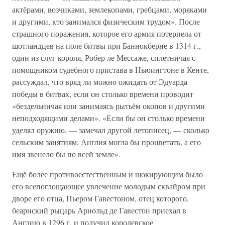
актёрами, возчиками, землекопами, гребцами, моряками
и другими, кто занимался физическим трудом». После
страшного поражения, которое его армия потерпела от
шотландцев на поле битвы при Баннокберне в 1314 г.,
один из слуг короля, Робер ле Мессаже, сплетничая с
помощником судебного пристава в Ньюингтоне в Кенте,
рассуждал, что вряд ли можно ожидать от Эдуарда
победы в битвах, если он столько времени проводит
«бездельничая или занимаясь рытьём окопов и другими
неподходящими делами». «Если бы он столько времени
уделял оружию, — замечал другой летописец, — сколько
сельским занятиям, Англия могла бы процветать, а его
имя звенело бы по всей земле».
Ещё более противоестественным и шокирующим было
его всепоглощающее увлечение молодым сквайром при
дворе его отца, Пьером Гавестоном, отец которого,
беарнский рыцарь Арнольд де Гавестон приехал в
Англию в 1296 г. и получил королевское