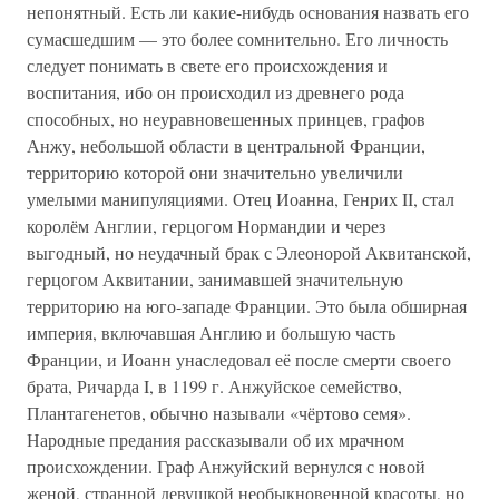
непонятный. Есть ли какие-нибудь основания назвать его
сумасшедшим — это более сомнительно. Его личность
следует понимать в свете его происхождения и
воспитания, ибо он происходил из древнего рода
способных, но неуравновешенных принцев, графов
Анжу, небольшой области в центральной Франции,
территорию которой они значительно увеличили
умелыми манипуляциями. Отец Иоанна, Генрих II, стал
королём Англии, герцогом Нормандии и через
выгодный, но неудачный брак с Элеонорой Аквитанской,
герцогом Аквитании, занимавшей значительную
территорию на юго-западе Франции. Это была обширная
империя, включавшая Англию и большую часть
Франции, и Иоанн унаследовал её после смерти своего
брата, Ричарда I, в 1199 г. Анжуйское семейство,
Плантагенетов, обычно называли «чёртово семя».
Народные предания рассказывали об их мрачном
происхождении. Граф Анжуйский вернулся с новой
женой, странной девушкой необыкновенной красоты, но