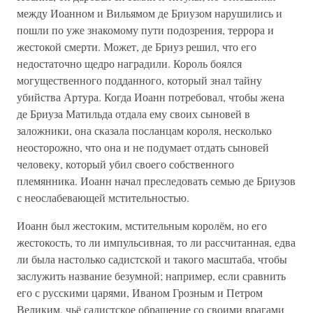
между Иоанном и Вильямом де Бриузом нарушились и
пошли по уже знакомому пути подозрения, террора и
жестокой смерти. Может, де Бриуз решил, что его
недостаточно щедро наградили. Король боялся
могущественного подданного, который знал тайну
убийства Артура. Когда Иоанн потребовал, чтобы жена
де Бриуза Матильда отдала ему своих сыновей в
заложники, она сказала посланцам короля, несколько
неосторожно, что она и не подумает отдать сыновей
человеку, который убил своего собственного
племянника. Иоанн начал преследовать семью де Бриузов
с неослабевающей мстительностью.
Иоанн был жестоким, мстительным королём, но его
жестокость, то ли импульсивная, то ли рассчитанная, едва
ли была настолько садистской и такого масштаба, чтобы
заслужить название безумной; например, если сравнить
его с русскими царями, Иваном Грозным и Петром
Великим, чьё садистское обращение со своими врагами