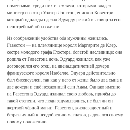
поместьями, среди них и землями, которыми владел
министр его отца Уолтер Лэнгтон, епископ Ковентри,
который однажды сделал Эдуарду резкий выговор за его
непотребный образ жизни.
Из соображений удобства оба мужчины женились.
Гавестон — на племяннице короля Маргарите де Клер,
сестре молодого графа Глостера, богатой наследнице; она
родила от Гавестона дочь. Эдуард женился, как уже
договорился его отец, на двенадцатилетней дочери
французского короля Изабелле. Эдуард действительно
был бисексуален, так как у него от жены было два сына и
две дочери и ещё незаконный сын Адам. Однако именно
на Гавестона Эдуард изливал свою любовь, причём до
такой степени, что люди задумывались, не был ли он
жертвой чёрной магии. Гавестон, жизнерадостный и
безразличный к неодобрению магнатов, радовался своему
новому положению.