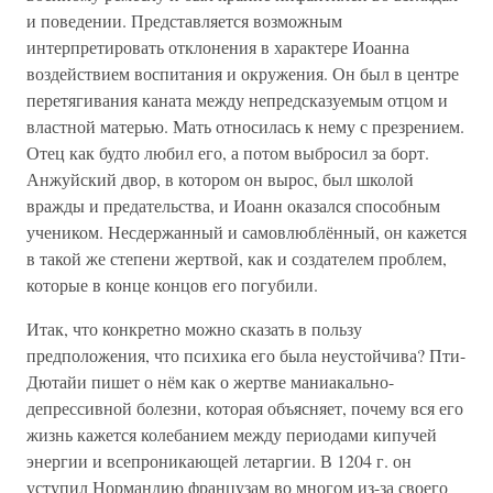
и поведении. Представляется возможным
интерпретировать отклонения в характере Иоанна
воздействием воспитания и окружения. Он был в центре
перетягивания каната между непредсказуемым отцом и
властной матерью. Мать относилась к нему с презрением.
Отец как будто любил его, а потом выбросил за борт.
Анжуйский двор, в котором он вырос, был школой
вражды и предательства, и Иоанн оказался способным
учеником. Несдержанный и самовлюблённый, он кажется
в такой же степени жертвой, как и создателем проблем,
которые в конце концов его погубили.
Итак, что конкретно можно сказать в пользу
предположения, что психика его была неустойчива? Пти-
Дютайи пишет о нём как о жертве маниакально-
депрессивной болезни, которая объясняет, почему вся его
жизнь кажется колебанием между периодами кипучей
энергии и всепроникающей летаргии. В 1204 г. он
уступил Нормандию французам во многом из-за своего