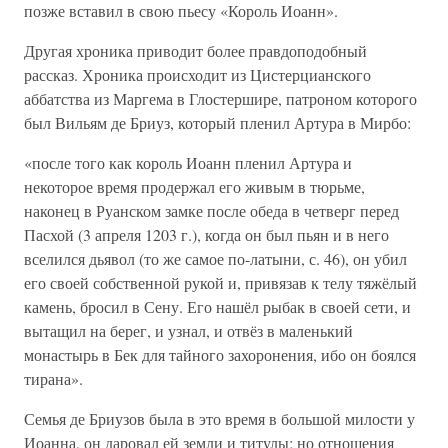
позже вставил в свою пьесу «Король Иоанн».
Другая хроника приводит более правдоподобный
рассказ. Хроника происходит из Цистерцианского
аббатства из Маргема в Глостершире, патроном которого
был Вильям де Бриуз, который пленил Артура в Мирбо:
«после того как король Иоанн пленил Артура и
некоторое время продержал его живым в тюрьме,
наконец в Руанском замке после обеда в четверг перед
Пасхой (3 апреля 1203 г.), когда он был пьян и в него
вселился дьявол (то же самое по-латыни, с. 46), он убил
его своей собственной рукой и, привязав к телу тяжёлый
камень, бросил в Сену. Его нашёл рыбак в своей сети, и
вытащил на берег, и узнал, и отвёз в маленький
монастырь в Бек для тайного захоронения, ибо он боялся
тирана».
Семья де Бриузов была в это время в большой милости у
Иоанна, он даровал ей земли и титулы; но отношения