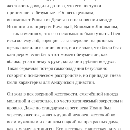
жестокость доходили до того, что его поступки
принимали за безумные. «Он весь целиком, —
вспоминает Ришар из Девиза о столкновении между
Иоанном и канцлером Ричарда I, Вильямом Лоншаном,
— так изменился, что его невозможно было узнать. Гнев
исказил ему лоб, горящие глаза сверкали, на розовых
щеках появились синие пятна, и я не знаю, что было бы с
канцлером, если бы в этот момент безумия он, как
яблоко, упал к нему в руки, когда они рубили воздух».
Такая серьёзная потеря самообладания безусловно
говорит о психическом расстройстве, но припадки гнева
были характерны для Анжуйской династии.
Он жил в век звериной жестокости, смягчённой иногда
молитвой и святостью, но часто затопляемый зверством и
кровью. Даже по стандартам своего века Иоанн был
чересчур жесток, «очень дурной человек, жестокий ко
всем мужчинам и слишком падкий на прекрасных дам»,
как замечает летописец. Его жестокая, садистская натура