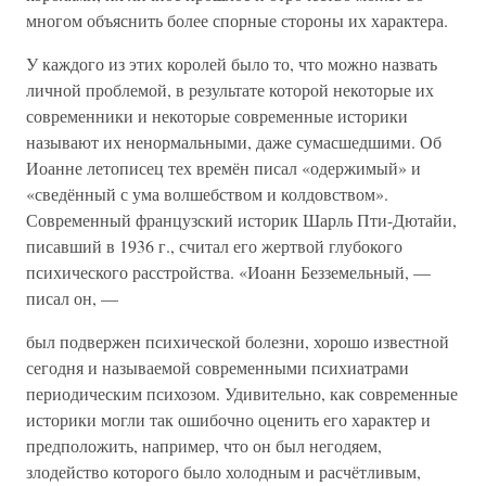
многом объяснить более спорные стороны их характера.
У каждого из этих королей было то, что можно назвать
личной проблемой, в результате которой некоторые их
современники и некоторые современные историки
называют их ненормальными, даже сумасшедшими. Об
Иоанне летописец тех времён писал «одержимый» и
«сведённый с ума волшебством и колдовством».
Современный французский историк Шарль Пти-Дютайи,
писавший в 1936 г., считал его жертвой глубокого
психического расстройства. «Иоанн Безземельный, —
писал он, —
был подвержен психической болезни, хорошо известной
сегодня и называемой современными психиатрами
периодическим психозом. Удивительно, как современные
историки могли так ошибочно оценить его характер и
предположить, например, что он был негодяем,
злодейство которого было холодным и расчётливым,