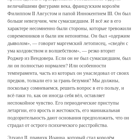
величайшими фигурами века, французским королём
Филиппом II Августом и папой Иннокентием III. Он был
больше невезучим, чем сумасшедшим. И всё же в его
характере несомненно были стороны, которые тревожили
современников и были им непонятны. Он был «одержим
дьяволом», — говорит маргемский летописец, «сведён с
ума колдовством и волшебством», — резко вторит
Роджер из Вендовера. Если он не был сумасшедшим, был
ли он полностью нормален? Или особенности
темперамента, часть из которых он унаследовал от своих
предков, толкали его за грань безумия? Мы должны,
поскольку сомневаемся, решить вопрос в его пользу, и
всё-таки то, как он иногда себя вёл, оставляет
неспокойное чувство. Его периодические приступы
летаргии, его ярость и жестокость, его маниакальная
подозрительность дают основания предположить, что он
страдал от острого психического расстройства.
Эдуард II, правнук Иоанна, который стал королём