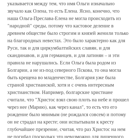
указывается между тем, что имя Ольги изначально
звучало как Олена, то есть Елена. Ясно, конечно, что
наша Ольга-Преслава-Елена не могла происходить из
"народной" среды, потому что кастовое деление в
древнем обществе было строгим и князей женили только
на благородных невестах. Это было характерно как для
Руси, так и для циркумбалтийских славян, и для
скандинавов, и для германцев, и для латинян – и эти
правила не нарушались. Если Ольга была родом из
Болгарии, а не из-под северного Пскова, то она могла
быть крещена во младенчестве, Болгария уже была
страной христианской, хотя и с очень интересным
христианством. Например, болгарские христиане
считали, что "Христос взял свою плоть на небе и прошел
через нее (Марию), как через канал", то есть что его
рождение было мнимым (не рождался совсем) и потому
он не страдал на кресте; они испытывали к кресту
глубочайшее презрение, считая, что раз Христос на нем
не погибал (поскольку это невозможно для лишенного