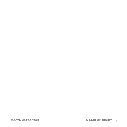
←
→
Месть четвертая
А был ли Киев?