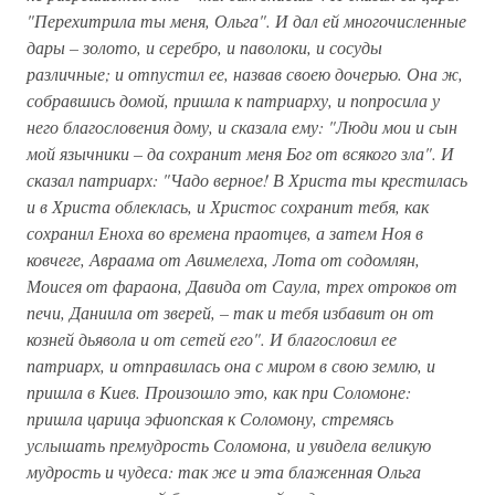
"Перехитрила ты меня, Ольга". И дал ей многочисленные
дары – золото, и серебро, и паволоки, и сосуды
различные; и отпустил ее, назвав своею дочерью. Она ж,
собравшись домой, пришла к патриарху, и попросила у
него благословения дому, и сказала ему: "Люди мои и сын
мой язычники – да сохранит меня Бог от всякого зла". И
сказал патриарх: "Чадо верное! В Христа ты крестилась
и в Христа облеклась, и Христос сохранит тебя, как
сохранил Еноха во времена праотцев, а затем Ноя в
ковчеге, Авраама от Авимелеха, Лота от содомлян,
Моисея от фараона, Давида от Саула, трех отроков от
печи, Даниила от зверей, – так и тебя избавит он от
козней дьявола и от сетей его". И благословил ее
патриарх, и отправилась она с миром в свою землю, и
пришла в Киев. Произошло это, как при Соломоне:
пришла царица эфиопская к Соломону, стремясь
услышать премудрость Соломона, и увидела великую
мудрость и чудеса: так же и эта блаженная Ольга