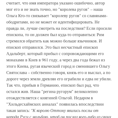
считает, что имя императора указано ошибочно, автор
мог его и не знать точно, но "королева ругов" – наша
Ольга Кто-то связывает "королеву ругов" со славянами-
ободритами, но не может ее идентифицировать. Не
правда ли, лучше смотреть на последствия? Если просили
епископа, то он должен был куда-то отправиться: Рим
стремился обратить как можно больше язычников. И
епископ отправился. Это был несчастный епископ
Адальберт, который прибыл с сопровождающими его
монахами в Киев в 961 году, а через два года бежал из
этого Киева, ругая языческий город и сменившего Ольгу
Святослава – собственно говоря, князь его и выслал, а по
дороге через земли древлян его ограбили и едва не убили.
Так что, прибыв в Германию, епископ был рад, что
остался жив. Наша "регина ругорум" великолепно
отождествляется с княгиней Ольгой. Недаром в
"Хильдесхаймских анналах" появилась впоследствии
такая запись:
"К королю Оттону явились послы от
народа Руси с мольбою, чтоб он послал кого-либо из своих