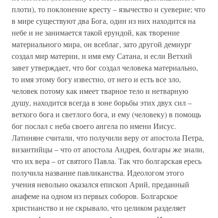
плоти), то поклонение кресту – язычество и суеверие; что
в мире существуют два Бога, один из них находится на
небе и не занимается такой ерундой, как творение
материального мира, он всеблаг, зато другой демиург
создал мир материи, и имя ему Сатана, и если Ветхий
завет утверждает, что бог создал человека материально,
то имя этому богу известно, от него и есть все зло,
человек потому как имеет тварное тело и нетварную
душу, находится всегда в зоне борьбы этих двух сил –
ветхого бога и светлого бога, и ему (человеку) в помощь
бог послал с неба своего ангела по имени Иисус.
Латиняне считали, что получили веру от апостола Петра,
византийцы – что от апостола Андрея, болгары же знали,
что их вера – от святого Павла. Так что болгарская ересь
получила название павликанства. Идеологом этого
учения невольно оказался епископ Арий, преданный
анафеме на одном из первых соборов. Болгарское
христианство и не скрывало, что целиком разделяет