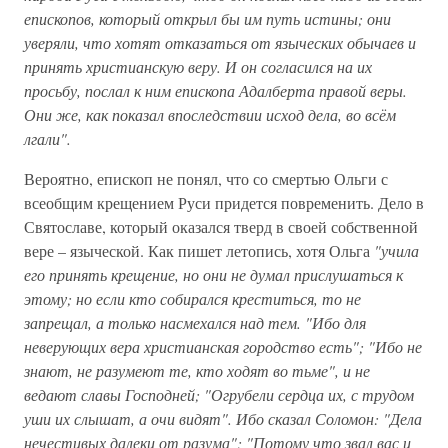
епископов, который открыл бы им путь истины; они
уверяли, что хотят отказаться от языческих обычаев и
принять христианскую веру. И он согласился на их
просьбу, послал к ним епископа Адалберта правой веры.
Они же, как показал впоследствии исход дела, во всём
лгали".
Вероятно, епископ не понял, что со смертью Ольги с
всеобщим крещением Руси придется повременить. Дело в
Святославе, который оказался тверд в своей собственной
вере – языческой. Как пишет летопись, хотя Ольга
"учила
его принять крещение, но они не думал прислушаться к
этому; но если кто собирался креститься, то не
запрещал, а только насмехался над тем. "Ибо для
неверующих вера христианская городство есть"; "Ибо не
знают, не разумеют те, кто ходят во тьме", и не
ведают славы Господней; "Огрубели сердца их, с трудом
уши их слышат, а очи видят". Ибо сказал Соломон: "Дела
нечестивых далеки от разума"; "Потому что звал вас и