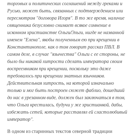
торговых и политических соглашений между греками и
Русью, может быть, связанных с подтверждением или
пересмотром "договора Игоря". В то же время, наличие
священника безусловно снимает всякое сомнение в
исконном христианстве Ольги/Эльги, нигде не названной
именем "Елена", якобы полученным ею при крещении в
Константинополе, как о том говорит рассказ ПВЛ. В
самом деле, в случае "язычества" Ольги с ее стороны, не
было бы никакой хитрости сделать императора своим
воспреемником при крещении, поскольку это даже
требовалось при крещении знатных язычников.
Действительная хитрость, на которой изначально
только и мог быть построен сюжет фаблио, дошедший
до нас в урезанном виде, должен был заключаться в том,
что Ольга крестилась, будучи у же христианкой, дабы,
избежать сетей, которые расставлял ей сластолюбивый
император".
В одном из старинных текстов северной традиции