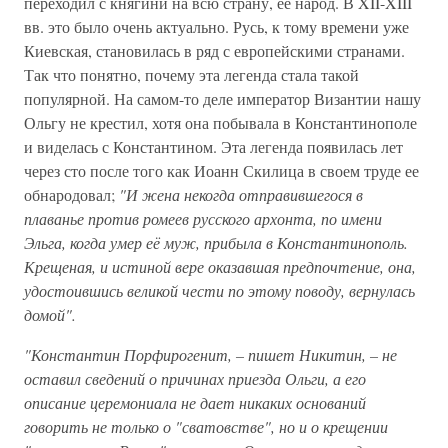
переходил с княгини на всю страну, ее народ. В XII-XIII
вв. это было очень актуально. Русь, к тому времени уже
Киевская, становилась в ряд с европейскими странами.
Так что понятно, почему эта легенда стала такой
популярной. На самом-то деле император Византии нашу
Ольгу не крестил, хотя она побывала в Константинополе
и виделась с Константином. Эта легенда появилась лет
через сто после того как Иоанн Скилица в своем труде ее
обнародовал;
"И жена некогда отправившегося в
плаванье против ромеев русского архонта, по имени
Эльга, когда умер её муж, прибыла в Константинополь.
Крещеная, и истиной вере оказавшая предпочтение, она,
удостоившись великой чести по этому поводу, вернулась
домой".
"Константин Порфирогенит, – пишет Никитин, – не
оставил сведений о причинах приезда Ольги, а его
описание церемониала не дает никаких оснований
говорить не только о "сватовстве", но и о крещении