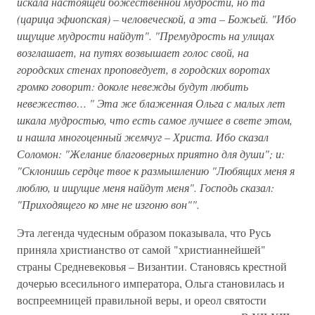
искала настоящей божественной мудрости, но та
(царица эфиопская) – человеческой, а эта – Божьей. "Ибо
ищущие мудрости найдут". "Премудрость на улицах
возглашает, на путях возвышает голос свой, на
городских стенах проповедует, в городских воротах
громко говорит: доколе невежды будут любить
невежество… " Эта же блаженная Ольга с малых лет
шкала мудростью, что есть самое лучшее в свете этом,
и нашла многоценный жемчуг – Христа. Ибо сказал
Соломон: "Желание благоверных приятно для души"; и:
"Склонишь сердце твое к размышлению "Любящих меня я
люблю, и ищущие меня найдут меня". Господь сказал:
"Приходящего ко мне не изгоню вон"".
Эта легенда чудесным образом показывала, что Русь
приняла христианство от самой "христианнейшей"
страны Средневековья – Византии. Становясь крестной
дочерью всесильного императора, Ольга становилась и
воспреемницей правильной веры, и ореол святости