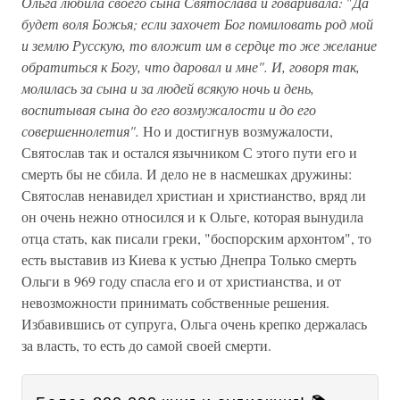
Ольга любила своего сына Святослава и говаривала:
"
Да
будет воля Божья; если захочет Бог помиловать род мой
и землю Русскую, то вложит им в сердце то же желание
обратиться к Богу, что даровал и мне". И, говоря так,
молилась за сына и за людей всякую ночь и день,
воспитывая сына до его возмужалости и до его
совершеннолетия".
Но и достигнув возмужалости,
Святослав так и остался язычником С этого пути его и
смерть бы не сбила. И дело не в насмешках дружины:
Святослав ненавидел христиан и христианство, вряд ли
он очень нежно относился и к Ольге, которая вынудила
отца стать, как писали греки, "боспорским архонтом", то
есть выставив из Киева к устью Днепра Только смерть
Ольги в 969 году спасла его и от христианства, и от
невозможности принимать собственные решения.
Избавившись от супруга, Ольга очень крепко держалась
за власть, то есть до самой своей смерти.