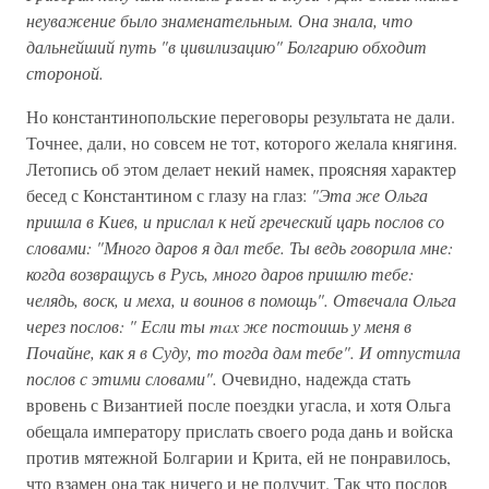
неуважение было знаменательным. Она знала, что
дальнейший путь "в цивилизацию" Болгарию обходит
стороной.
Но константинопольские переговоры результата не дали.
Точнее, дали, но совсем не тот, которого желала княгиня.
Летопись об этом делает некий намек, проясняя характер
бесед с Константином с глазу на глаз:
"Эта же Ольга
пришла в Киев, и прислал к ней греческий царь послов со
словами: "Много даров я дал тебе. Ты ведь говорила мне:
когда возвращусь в Русь, много даров пришлю тебе:
челядь, воск, и меха, и воинов в помощь". Отвечала Ольга
через послов: " Если ты max же постоишь у меня в
Почайне, как я в Суду, то тогда дам тебе". И отпустила
послов с этими словами".
Очевидно, надежда стать
вровень с Византией после поездки угасла, и хотя Ольга
обещала императору прислать своего рода дань и войска
против мятежной Болгарии и Крита, ей не понравилось,
что взамен она так ничего и не получит. Так что послов