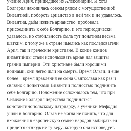
учение Ария, пришедшее из Александрии. И хотя
Болгария находилась совсем рядом с могущественной
Византией, побороть арианство в ней так и не удавалось.
Византия, дабы изжить арианство, пробовала
присоединить к себе Болгарию, и это периодически
удавалось, но стабильность была тут понятием весьма
шатким, к тому же в стране имелись как последователи
Ария, так и греческие христиане. В конце концов
византийцы стали использовать ариан для защиты
границ империи. Эти христиане были хорошими
воинами, они легко шли на смерть. Время Ольги, и еще
более – время правления ее сына Святослава как раз и
связано с попытками Византии полностью подчинить
себе Болгарию. Положение осложнялось тем, что при
Симеоне Болгария перестала подчиняться
константинопольскому патриарху, а ученики Мефодия
ушли в Болгарию. Ольга не могла не понять, что для
вхождения в европейскую семью народов выбирать ей
придется отнюдь не ту веру, которую она исповедует.