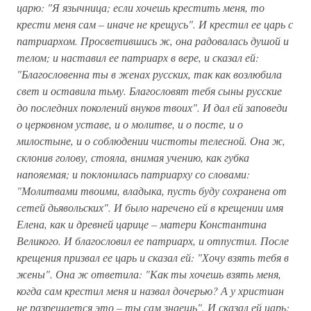
царю: "Я язычница; если хочешь крестить меня, то
крести меня сам – иначе не крещусь". И крестил ее царь с
патриархом. Просветившись ж, она радовалась душой и
телом; и наставил ее патриарх в вере, и сказал ей:
"Благословенна ты в женах русских, так как возлюбила
свет и оставила тьму. Благословят тебя сыны русские
до последних поколений внуков твоих". И дал ей заповеди
о церковном уставе, и о молитве, и о посте, и о
милостыне, и о соблюдении чистоты телесной. Она ж,
склонив голову, стояла, внимая учению, как губка
напояемая; и поклонилась патриарху со словами:
"Молитвами твоими, владыка, пусть буду сохранена от
сетей дьявольских". И было наречено ей в крещении имя
Елена, как и древней царице – матери Константина
Великого. И благословил ее патриарх, и отпустил. После
крещения призвал ее царь и сказал ей: "Хочу взять тебя в
жены". Она ж ответила: "Как ты хочешь взять меня,
когда сам крестил меня и назвал дочерью? А у христиан
не разрешается это – ты сам знаешь". И сказал ей царь: