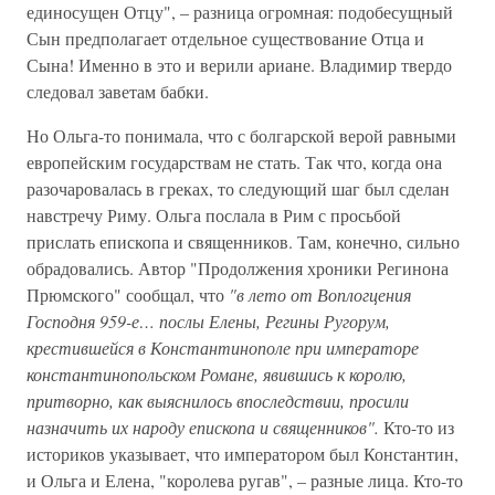
единосущен Отцу", – разница огромная: подобесущный
Сын предполагает отдельное существование Отца и
Сына! Именно в это и верили ариане. Владимир твердо
следовал заветам бабки.
Но Ольга-то понимала, что с болгарской верой равными
европейским государствам не стать. Так что, когда она
разочаровалась в греках, то следующий шаг был сделан
навстречу Риму. Ольга послала в Рим с просьбой
прислать епископа и священников. Там, конечно, сильно
обрадовались. Автор "Продолжения хроники Регинона
Прюмского" сообщал, что
"в лето от Воплогцения
Господня 959-е… послы Елены, Регины Ругорум,
крестившейся в Константинополе при императоре
константинопольском Романе, явившись к королю,
притворно, как выяснилось впоследствии, просили
назначить их народу епископа и священников".
Кто-то из
историков указывает, что императором был Константин,
и Ольга и Елена, "королева ругав", – разные лица. Кто-то