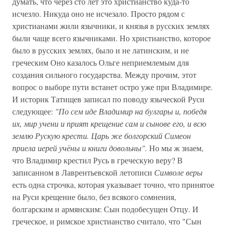
думать, что через сто лет это христианство куда-то
исчезло. Никуда оно не исчезало. Просто рядом с
христианами жили язычники, и князья в русских землях
были чаще всего язычниками. Но христианство, которое
было в русских землях, было и не латинским, и не
греческим Оно казалось Ольге неприемлемым для
создания сильного государства. Между прочим, этот
вопрос о выборе пути встанет остро уже при Владимире.
И историк Татищев записал по поводу языческой Руси
следующее:
"По сем иде Владимир на булгары и, победя
их, мир учени и прият крещение сам и сынове его, и всю
землю Рускую крести. Царь же болгорский Симеон
приела иерей учёны и книги довольны".
Но мы ж знаем,
что Владимир крестил Русь в греческую веру? В
записанном в Лаврентьевской летописи
Символе веры
есть одна строчка, которая указывает точно, что принятое
на Руси крещение было, без всякого сомнения,
болгарским и армянским: Сын подобесущен Отцу. И
греческое, и римское христианство считало, что "Сын