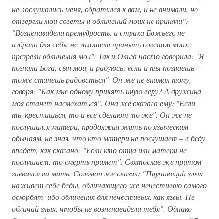
не послушались меня, обратился к вам, и не внимали, но
отвергли мои советы и обличений моих не приняли";
"Возненавидели премудрость, а страха Божьего не
избрали для себя, не захотели принять советов моих,
презрели обличения мои". Так и Ольга часто говорила: "Я
познала Бога, сын мой, и радуюсь; если и ты познаешь –
тоже станешь радоваться". Он же не внимал тому,
говоря: "Как мне одному принять иную веру? А дружина
моя станет насмехаться". Она же сказала ему: "Если
ты крестишься, то и все сделают то же". Он же не
послушался матери, продолжая жить по языческим
обычаям, не зная, что кто матери не послушает – в беду
впадет, как сказано: "Если кто отца или матери не
послушает, то смерть примет". Святослав же притом
гневался на мать, Соломон же сказал: "Поучающий злых
наживет себе беды, обличающего же нечестивою самого
оскорбят; ибо обличения для нечестивых, как язвы. Не
обличай злых, чтобы не возненавидели тебя". Однако