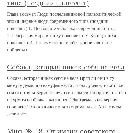
типа (поздний палеолит)
Глава восьмая Люди послеледниковой палеолитической
эпохи, первые люди современного типа (поздний
палеолит) 1. Появление человека современного типа.
2. География мира в эпоху палеолита. 3. Конец эпохи
палеолита. 4. Почему останки обезьяночеловека не
найдены в
Собака, которая никак себя не вела
Собака, которая никак себя не вела Вряд ли они в ту
минуту думали о камуфляже. Если бы думали, то хотя бы
сняли с трупа Берии отпечатки пальцев.Говорите, план со
штурмом особняка авантюрен? Экстремальная версия,
говорите? Это в книжке она экстремальная. А на самом
деле арест
Миф № 18. От имени советского