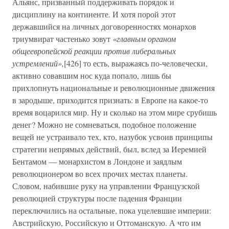
Альянс, призванный поддерживать порядок и
дисциплину на континенте. И хотя порой этот
державшийся на личных договоренностях монархов
триумвират частенько зовут
«главным органом
общеевропейской реакции против либеральных
устремлений»,
[426] то есть, выражаясь по-человечески,
активно совавшим нос куда попало, лишь бы
прихлопнуть национальные и революционные движения
в зародыше, приходится признать: в Европе на какое-то
время воцарился мир. Ну и сколько на этом мире срубишь
денег? Можно не сомневаться, подобное положение
вещей не устраивало тех, кто, назубок усвоив принципы
стратегии непрямых действий, был, вслед за Иеремией
Бентамом — монархистом в Лондоне и заядлым
революционером во всех прочих местах планеты.
Словом, набившие руку на управлении Французской
революцией структуры после падения Франции
переключились на остальные, пока уцелевшие империи:
Австрийскую, Российскую и Оттоманскую. А что им