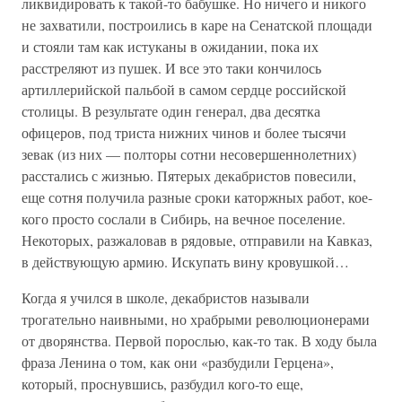
ликвидировать к такой-то бабушке. Но ничего и никого
не захватили, построились в каре на Сенатской площади
и стояли там как истуканы в ожидании, пока их
расстреляют из пушек. И все это таки кончилось
артиллерийской пальбой в самом сердце российской
столицы. В результате один генерал, два десятка
офицеров, под триста нижних чинов и более тысячи
зевак (из них — полторы сотни несовершеннолетних)
расстались с жизнью. Пятерых декабристов повесили,
еще сотня получила разные сроки каторжных работ, кое-
кого просто сослали в Сибирь, на вечное поселение.
Некоторых, разжаловав в рядовые, отправили на Кавказ,
в действующую армию. Искупать вину кровушкой…
Когда я учился в школе, декабристов называли
трогательно наивными, но храбрыми революционерами
от дворянства. Первой порослью, как-то так. В ходу была
фраза Ленина о том, как они «разбудили Герцена»,
который, проснувшись, разбудил кого-то еще,