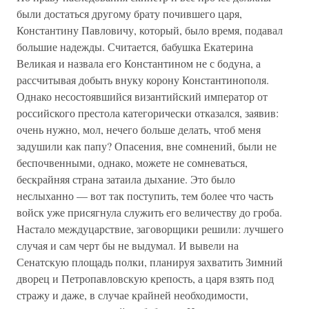
были достаться другому брату почившего царя,
Константину Павловичу, который, было время, подавал
большие надежды. Считается, бабушка Екатерина
Великая и назвала его Константином не с бодуна, а
рассчитывая добыть внуку корону Константинополя.
Однако несостоявшийся византийский император от
российского престола категорически отказался, заявив:
очень нужно, мол, нечего больше делать, чтоб меня
задушили как папу? Опасения, вне сомнений, были не
беспочвенными, однако, можете не сомневаться,
бескрайняя страна затаила дыхание. Это было
неслыханно — вот так поступить, тем более что часть
войск уже присягнула служить его величеству до гроба.
Настало междуцарствие, заговорщики решили: лучшего
случая и сам черт бы не выдумал. И вывели на
Сенатскую площадь полки, планируя захватить Зимний
дворец и Петропавловскую крепость, а царя взять под
стражу и даже, в случае крайней необходимости,