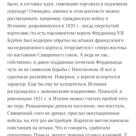
было, в отставку идти, семечками торговать в подземном
переходе? Очевидно, именно в этом контексте можно
рассматривать, например, гражданскую войну в
Испании, разразившуюся в 1820 г., когда свергнутый
кортесами (то есть парламентом) король Фердинанд VII
Бурбон был водворен обратно на штыках французского
экспедиционного корпуса, вторгшегося с северо-востока
по настоянию Священного союза. А ведь не так,
собственно, и давно подданные почитали Фердинанда
чуть ли не символом борьбы с Наполеоном. И вот в
одночасье разлюбили. Наверное, у короля испортился
характер. Еще бы ему не испортиться, Испания
распрощалась с заокеанскими владениями. Пожалуй, и
революцию 1821 г. в Италии можно считать пробой того
же пера. Реакционеры допекли население, оно восстало,
Священный союз не дремал, прислал оккупационные
войска, на этот раз австрийцев. Каратели мигом нанизали
повстанцев на штыки. Что и говорить, сработали
оперативно. Правда, рецепт лечения отдавал казармой. У