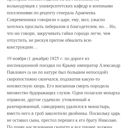
вольнодумцев с университетских кафедр и военными
поселениями по рецепту генерала Аракчеева.
Современники говорили о царе, ему, мол, ужасно
хотелось прослыть либералом и благодетелем, но… Но,
что ни говори, закручивать гайки гораздо легче, чем
отпустить, не рискуя притом обвалить всю
конструкцию…
19 ноября (1 декабря) 1825 г. по дороге из
инспекционной поездки по Крыму император Александр
Павлович (а он по натуре был большим непоседой)
скоропостижно скончался, подхватив какую-то
неизвестную хворь. Его внезапная смерть породила
множество будоражащих слухов. Одни полагали монарха
отравили, другие судачили: утомленный и
разочарованный, самодержец удалился в монастырь,
вместо него в гроб заколотили двойника. Поскольку царь
не оставил сына, престол перешел к его брату Николаю.
По праву наследования скипетр и все прочее должны