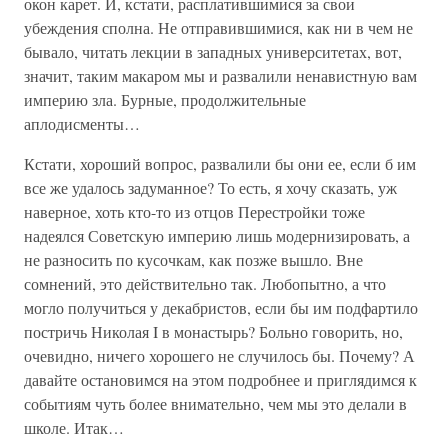
окон карет. И, кстати, расплатившимися за свои
убеждения сполна. Не отправившимися, как ни в чем не
бывало, читать лекции в западных университетах, вот,
значит, таким макаром мы и развалили ненавистную вам
империю зла. Бурные, продолжительные
аплодисменты…
Кстати, хороший вопрос, развалили бы они ее, если б им
все же удалось задуманное? То есть, я хочу сказать, уж
наверное, хоть кто-то из отцов Перестройки тоже
надеялся Советскую империю лишь модернизировать, а
не разносить по кусочкам, как позже вышло. Вне
сомнений, это действительно так. Любопытно, а что
могло получиться у декабристов, если бы им подфартило
постричь Николая I в монастырь? Больно говорить, но,
очевидно, ничего хорошего не случилось бы. Почему? А
давайте остановимся на этом подробнее и приглядимся к
событиям чуть более внимательно, чем мы это делали в
школе. Итак…