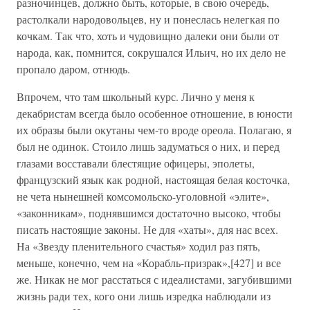
разночинцев, должно быть, которые, в свою очередь,
растолкали народовольцев, ну и понеслась нелегкая по
кочкам. Так что, хоть и чудовищно далеки они были от
народа, как, помнится, сокрушался Ильич, но их дело не
пропало даром, отнюдь.
Впрочем, что там школьный курс. Лично у меня к
декабристам всегда было особенное отношение, в юности
их образы были окутаны чем-то вроде ореола. Полагаю, я
был не одинок. Стоило лишь задуматься о них, и перед
глазами восставали блестящие офицеры, эполеты,
французский язык как родной, настоящая белая косточка,
не чета нынешней комсомольско-уголовной «элите»,
«законникам», поднявшимся достаточно высоко, чтобы
писать настоящие законы. Не для «хаты», для нас всех.
На «Звезду пленительного счастья» ходил раз пять,
меньше, конечно, чем на «Корабль-призрак»,[427] и все
же. Никак не мог расстаться с идеалистами, загубившими
жизнь ради тех, кого они лишь изредка наблюдали из