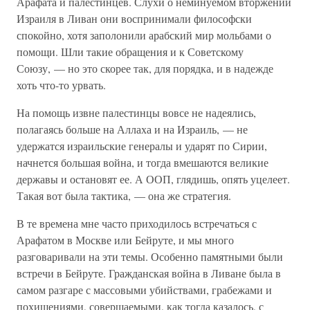
Арафата и палестинцев. Слухи о неминуемом вторжении
Израиля в Ливан они воспринимали философски
спокойно, хотя заполонили арабский мир мольбами о
помощи. Шли такие обращения и к Советскому
Союзу, — но это скорее так, для порядка, и в надежде
хоть что-то урвать.
На помощь извне палестинцы вовсе не надеялись,
полагаясь больше на Аллаха и на Израиль, — не
удержатся израильские генералы и ударят по Сирии,
начнется большая война, и тогда вмешаются великие
державы и остановят ее. А ООП, глядишь, опять уцелеет.
Такая вот была тактика, — она же стратегия.
В те времена мне часто приходилось встречаться с
Арафатом в Москве или Бейруте, и мы много
разговаривали на эти темы. Особенно памятными были
встречи в Бейруте. Гражданская война в Ливане была в
самом разгаре с массовыми убийствами, грабежами и
похищениями, совершаемыми, как тогда казалось, с