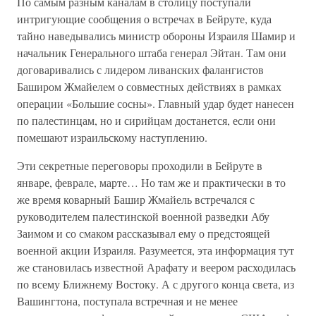
По самым разным каналам в столицу поступали
интригующие сообщения о встречах в Бейруте, куда
тайно наведывались министр обороны Израиля Шамир и
начальник Генерального штаба генерал Эйтан. Там они
договаривались с лидером ливанских фалангистов
Баширом Жмайелем о совместных действиях в рамках
операции «Большие сосны». Главный удар будет нанесен
по палестинцам, но и сирийцам достанется, если они
помешают израильскому наступлению.
Эти секретные переговоры проходили в Бейруте в
январе, феврале, марте… Но там же и практически в то
же время коварный Башир Жмайель встречался с
руководителем палестинской военной разведки Абу
Заимом и со смаком рассказывал ему о предстоящей
военной акции Израиля. Разумеется, эта информация тут
же становилась известной Арафату и веером расходилась
по всему Ближнему Востоку. А с другого конца света, из
Вашингтона, поступала встречная и не менее