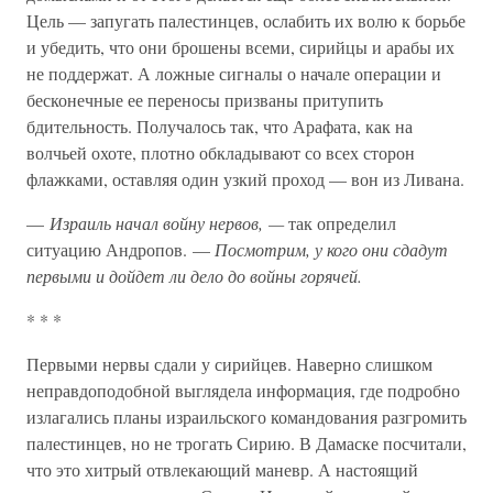
Цель — запугать палестинцев, ослабить их волю к борьбе
и убедить, что они брошены всеми, сирийцы и арабы их
не поддержат. А ложные сигналы о начале операции и
бесконечные ее переносы призваны притупить
бдительность. Получалось так, что Арафата, как на
волчьей охоте, плотно обкладывают со всех сторон
флажками, оставляя один узкий проход — вон из Ливана.
—
Израиль начал войну нервов, —
так определил
ситуацию Андропов. —
Посмотрим, у кого они сдадут
первыми и дойдет ли дело до войны горячей.
* * *
Первыми нервы сдали у сирийцев. Наверно слишком
неправдоподобной выглядела информация, где подробно
излагались планы израильского командования разгромить
палестинцев, но не трогать Сирию. В Дамаске посчитали,
что это хитрый отвлекающий маневр. А настоящий