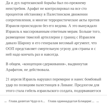
Да и дух партизанской борьбы был по-прежнему
неистребим. Арафат не контролировал на все сто
процентов обстановку в Палестинском движении
сопротивления, и многие террористические акты против
Израиля происходили без его ведома. А это вынуждало
Израиль к массированным ответным мерам. Больше того,
размещение тяжелой артиллерии у границ с Израилем
давало Шарону и его генералам весомый аргумент, что
ООП представляет смертельную угрозу для страны и с
ней надо кончать раз и навсегда.
В общем, «концепция сдерживания», выдвинутая
Арафатом, не действовала.
21 апреля Израиль нарушил перемирие и нанес бомбовый
удар по позициям палестинцев в Ливане. Предлогом для
этого стала гибель израильского солдата, подорвавшегося
на мине в южном Ливане. Арафат тогда промолчал, хотя
←
→
ему было нелегко сдержать страсти своих командиров.
Глава девятая Чудо в пустыне
Глава одиннадцатая Блицкриг Шарона