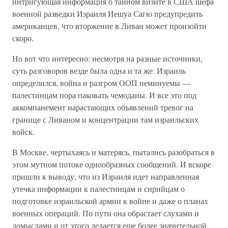
интригующая информация о тайном визите в США шефа
военной разведки Израиля Иешуа Сагю предупредить
американцев, что вторжение в Ливан может произойти
скоро.
Но вот что интересно: несмотря на разные источники,
суть разговоров везде была одна и та же: Израиль
определился, война и разгром ООП неминуемы —
палестинцам пора паковать чемоданы. И все это под
аккомпанемент нарастающих объявлений тревог на
границе с Ливаном и концентрации там израильских
войск.
В Москве, чертыхаясь и матерясь, пытались разобраться в
этом мутном потоке однообразных сообщений. И вскоре
пришли к выводу, что из Израиля идет направленная
утечка информации к палестинцам и сирийцам о
подготовке израильской армии к войне и даже о планах
военных операций. По пути она обрастает слухами и
домыслами и от этого делается еще более значительной.