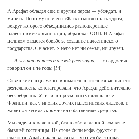
А Арафат обладал еще и другим даром — убеждать и
мирить. Поэтому он и его «Фатх» смогли стать ядром,
вокруг которого объединились разношерстные
палестинские организации, образовав ООП. И Арафат
целиком отдается борьбе за создание палестинского
государства. Он аскет. У него нет ни семьи, ни друзей.
—
Я женат на палестинской революции, —
с гордостью
говорил он в те годы.[54]
Советские спецслужбы, внимательно отслеживавшие его
деятельность, констатировали, что Арафат действительно
бессребреник. У него нет роскошных вилл на юге
Франции, как у многих других палестинских лидеров, и
живет он весьма скромно на собственные средства.
Мы сидели в маленькой, бедно обставленной комнатке
бывшей гостиницы. На столе были кофе, фрукты и
сладости. Арафат жаловался на злую судьбу, которая