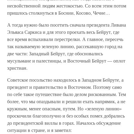
несвойственной людям жестокостью. Со всем этим потом
пришлось столкнуться в Боснии, Косово, Чечне…
А тогда нужно было посетить сначала президента Ливана
Эльяаса Саркиса и для этого проехать весь Бейрут, где
все время вспыхивали перестрелки. А главное, пересечь
так называемую зеленую линию, рассекавшую город на
две части: Западный Бейрут, где обосновались
мусульмане и палестинцы, и Восточный Бейрут — оплот
христиан.
Советское посольство находилось в Западном Бейруте, а
президент и правительство в Восточном. Поэтому само
по себе такое путешествие было делом рискованным. Тем
более, что мы опаздывали и решили ехать напрямик, а не
кружным, менее опасным, путем. Но «зеленую линию»
проскочили благополучно и без особых помех добрались
до президентской виллы в горах. Началось обсуждение
ситуации в стране, и я заметил: