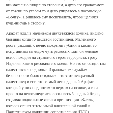
внимательно глядел по сторонам, а дуло его гранатомета
от тряски по ухабам то и дело упиралось в посольскую
«Волгу». Пришлось ему посигналить, чтобы целился
куда-нибудь в сторону.
Арафат ждал в маленьком двухэтажном домике, видимо,
бывшим когда-то дешевой гостиницей. Маленького
роста, рыхлый, с вечно мокрыми губами и каким-то
испуганным взглядом чуть раскосых глаз, он меньше
всего походил на страшного героя-террориста, грозу
Израиля, каким рисовала его молва. Но это он создал там
палестинское подполье. Израильским службам
безопасности было невдомек, что этот невзрачный
палестинец и есть тот самый легендарный Арафат,
который у них под носом то верхом на ослике, а то и
просто на велосипеде исколесил весь Западный берег,
создавая подпольные ячейки организации «Фатх»,
которая станет затем самой влиятельной силой в
Палестинском движении сопротивления (ПДС).