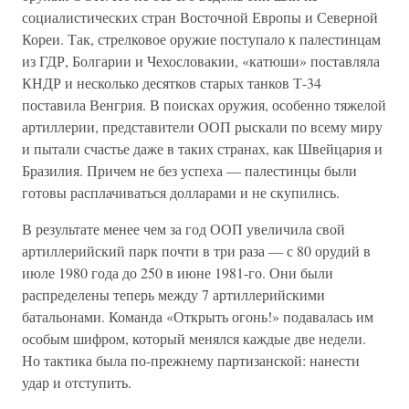
социалистических стран Восточной Европы и Северной
Кореи. Так, стрелковое оружие поступало к палестинцам
из ГДР, Болгарии и Чехословакии, «катюши» поставляла
КНДР и несколько десятков старых танков Т-34
поставила Венгрия. В поисках оружия, особенно тяжелой
артиллерии, представители ООП рыскали по всему миру
и пытали счастье даже в таких странах, как Швейцария и
Бразилия. Причем не без успеха — палестинцы были
готовы расплачиваться долларами и не скупились.
В результате менее чем за год ООП увеличила свой
артиллерийский парк почти в три раза — с 80 орудий в
июле 1980 года до 250 в июне 1981-го. Они были
распределены теперь между 7 артиллерийскими
батальонами. Команда «Открыть огонь!» подавалась им
особым шифром, который менялся каждые две недели.
Но тактика была по-прежнему партизанской: нанести
удар и отступить.