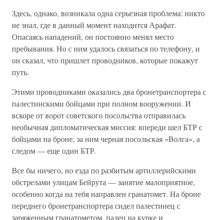
Здесь, однако, возникала одна серьезная проблема: никто
не знал, где в данный момент находится Арафат.
Опасаясь нападений, он постоянно менял место
пребывания. Но с ним удалось связаться по телефону, и
он сказал, что пришлет проводников, которые покажут
путь.
Этими проводниками оказались два бронетранспортера с
палестинскими бойцами при полном вооружении. И
вскоре от ворот советского посольства отправилась
необычная дипломатическая миссия: впереди шел БТР с
бойцами на броне, за ним черная посольская «Волга», а
следом — еще один БТР.
Все бы ничего, но езда по разбитым артиллерийскими
обстрелами улицам Бейрута — занятие малоприятное,
особенно когда на тебя направлен гранатомет. На броне
переднего бронетранспортера сидел палестинец с
заряженным гранатометом, палец на курке и