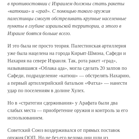
в противостоянии с Израилем должны стать ракеты
«катюша» и «град». С помощью такого оружия
палестинцы смогут обстреливать крупные населенные
пункты в глубине израильской территории, а этого в
Израиле боятся больше всего.
И это была не просто теория. Палестинская артиллерия
уже была нацелена на города Кирьят-Шмона, Сафеди и
Нахария на севере Израиля. Так, рота ракет «град»,
называвшаяся «Облака ада», могла сделать 20 залпов по
Сафеди, подразделение «катюш» — обстрелять Нахарию,
а первый артиллерийский батальон «Фатха» — нанести
удар по поселениям в долине Хулех.
Но в «стратегии сдерживания» у Арафата были два
слабых места — приобретение оружия и контроль за его
использованием.
Советский Союз воздерживался от прямых поставок
оружия ООП. Но не без его ведома они шли из