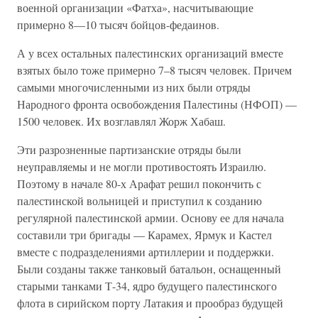
военной организации «Фатха», насчитывающие
примерно 8—10 тысяч бойцов-федаинов.
А у всех остальных палестинских организаций вместе
взятых было тоже примерно 7–8 тысяч человек. Причем
самыми многочисленными из них были отряды
Народного фронта освобождения Палестины (НФОП) —
1500 человек. Их возглавлял Жорж Хабаш.
Эти разрозненные партизанские отряды были
неуправляемы и не могли противостоять Израилю.
Поэтому в начале 80-х Арафат решил покончить с
палестинской вольницей и приступил к созданию
регулярной палестинской армии. Основу ее для начала
составили три бригады — Карамех, Ярмук и Кастел
вместе с подразделениями артиллерии и поддержки.
Были созданы также танковый батальон, оснащенный
старыми танками Т-34, ядро будущего палестинского
флота в сирийском порту Латакия и прообраз будущей