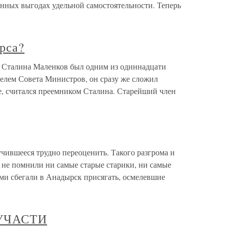
енных выгодах удельной самостоятельности. Теперь
урса?
ти Сталина Маленков был одним из одиннадцати
телем Совета Министров, он сразу же сложил
е, считался преемником Сталина. Старейший член
чившееся трудно переоценить. Такого разгрома и
 не помнили ни самые старые старики, ни самые
ми сбегали в Анадырск присягать, осмелевшие
 УЧАСТИ