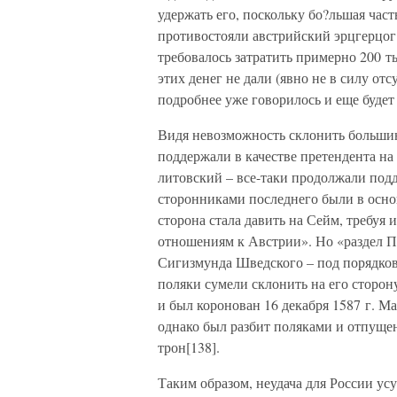
удержать его, поскольку бо?льшая час
противостояли австрийский эрцгерцо
требовалось затратить примерно 200 т
этих денег не дали (явно не в силу от
подробнее уже говорилось и еще будет 
Видя невозможность склонить большин
поддержали в качестве претендента на
литовский – все-таки продолжали подд
сторонниками последнего были в осно
сторона стала давить на Сейм, требу
отношениям к Австрии». Но «раздел П
Сигизмунда Шведского – под порядков
поляки сумели склонить на его сторо
и был коронован 16 декабря 1587 г. М
однако был разбит поляками и отпущен
трон[138].
Таким образом, неудача для России ус