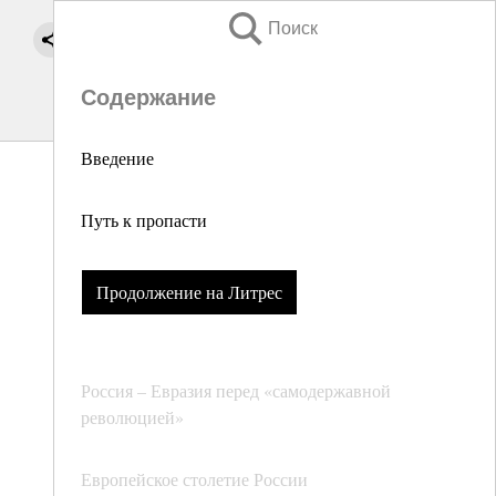
Поиск
Содержание
Введение
Путь к пропасти
Продолжение на Литрес
Россия – Евразия перед «самодержавной
революцией»
Европейское столетие России