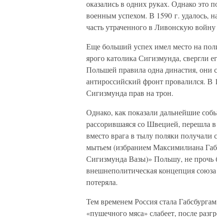
оказались в одних руках. Однако это 
военным успехом. В 1590 г. удалось, 
часть утраченного в Ливонскую войну
Еще больший успех имел место на пол
ярого католика Сигизмунда, свергли ег
Польшей правила одна династия, они 
антироссийский фронт провалился. В 
Сигизмунда прав на трон.
Однако, как показали дальнейшие собы
рассорившаяся со Швецией, перешла в 
вместо врага в тылу поляки получали 
мытьем (избранием Максимилиана Габсб
Сигизмунда Вазы)» Польшу, не прочь б
внешнеполитическая концепция союза с
потеряла.
Тем временем Россия стала Габсбургам
«пушечного мяса» слабеет, после разг