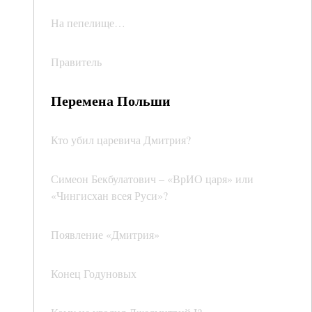
На пепелище…
Правитель
Перемена Польши
Кто убил царевича Дмитрия?
Симеон Бекбулатович – «ВрИО царя» или
«Чингисхан всея Руси»?
Появление «Дмитрия»
Конец Годуновых