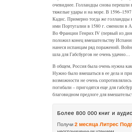
очевиднее. Голландцы снова перешли в
тяжелые удары и на море. В 1596–1597
Кадис. Примерно тогда же голландцы 
ими Португалии в 1580 г. сменили в 
Во Франции Генрих IV (первый из дин
положил конец вмешательству Испании
нанеся испанцам ряд поражений. Война
шла для Габсбургов не очень удачно…
В общем, Россия была очень нужна как
Нужно было вмешаться в ее дела и приб
возможности не очень сопротивлялись 
погибали – пригодятся еще для габсбур
благовидном предлоге для вмешательст
Более 800 000 книг и аудио
2 месяца Литрес Под
Получи
неограниченным чтением