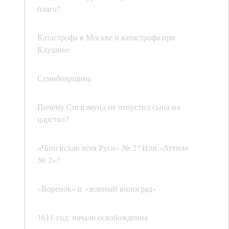
благо?
Катастрофа в Москве и катастрофа при
Клушине
Семибоярщина
Почему Сигизмунд не отпустил сына на
царство?
«Чингисхан всея Руси» № 2? Или «Аттила
№ 2»?
«Воренок» и «зеленый виноград»
1611 год: начало освобождения