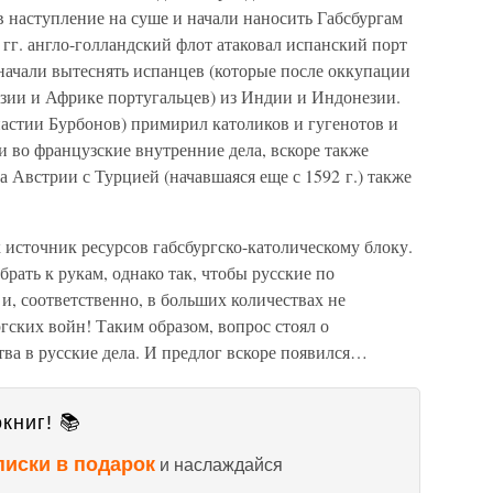
 наступление на суше и начали наносить Габсбургам
 гг. англо-голландский флот атаковал испанский порт
начали вытеснять испанцев (которые после оккупации
Азии и Африке португальцев) из Индии и Индонезии.
астии Бурбонов) примирил католиков и гугенотов и
 во французские внутренние дела, вскоре также
 Австрии с Турцией (начавшаяся еще с 1592 г.) также
 источник ресурсов габсбургско-католическому блоку.
рать к рукам, однако так, чтобы русские по
и, соответственно, в больших количествах не
гских войн! Таким образом, вопрос стоял о
ва в русские дела. И предлог вскоре появился…
книг! 📚
писки в подарок
и наслаждайся