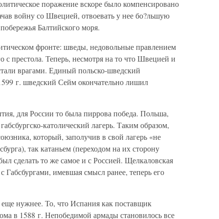
политическое поражение вскоре было компенсировано
начав войну со Швецией, отвоевать у нее бо?льшую
 побережья Балтийского моря.
итическом фронте: шведы, недовольные правлением
о с престола. Теперь, несмотря на то что Швецией и
стали врагами. Единый польско-шведский
1599 г. шведский Сейм окончательно лишил
тия, для России то была пиррова победа. Польша,
габсбургско-католический лагерь. Таким образом,
союзника, который, заполучив в свой лагерь «не
урга), так катаньем (переходом на их сторону
ыл сделать то же самое и с Россией. Щелкаловская
 Габсбургами, имевшая смысл ранее, теперь его
 еще нужнее. То, что Испания как поставщик
рома в 1588 г. Непобедимой армады становилось все