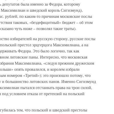
ть депутатов была именно за Федора, которому
г Максимилиан и шведский король Сигизмунд),
ыс. рублей, по каким-то причинам московские послы
сутствия таковых, «бездефицитный» бюджет – об этом
сказано чуть ниже – позволял такие траты).
ство избирателей на русскую сторону, русские послы
 польский престол эрцгерцога Максимилиана, а на
ерживать Федора. Это было логично, так как
вном литовские паны. Интересно, что московская
я избрания Максимилиана, «следуя прежним дружеским
ольши» опять провалился, и королем избрали
ым номером «Третий»); это произошло потому, что
ну и большинство литовских панов. Именно Сигизмунд
аксимилиан пытался отстаивать права на трон силой,
 под условием отказа от претензий на польский
угубилась тем, что польский и шведский престолы