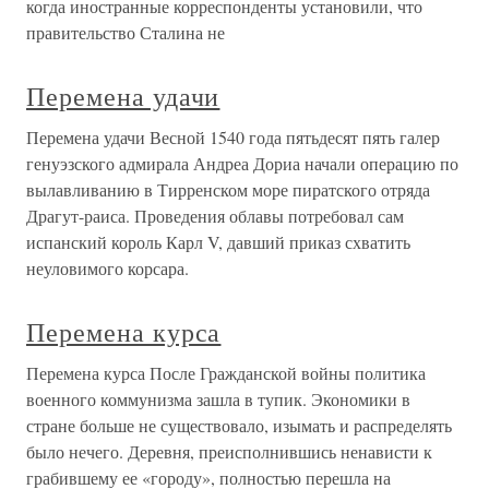
когда иностранные корреспонденты установили, что
правительство Сталина не
Перемена удачи
Перемена удачи Весной 1540 года пятьдесят пять галер
генуэзского адмирала Андреа Дориа начали операцию по
вылавливанию в Тирренском море пиратского отряда
Драгут-раиса. Проведения облавы потребовал сам
испанский король Карл V, давший приказ схватить
неуловимого корсара.
Перемена курса
Перемена курса После Гражданской войны политика
военного коммунизма зашла в тупик. Экономики в
стране больше не существовало, изымать и распределять
было нечего. Деревня, преисполнившись ненависти к
грабившему ее «городу», полностью перешла на