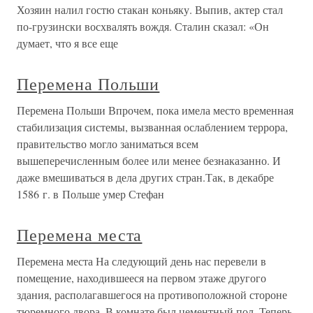
Хозяин налил гостю стакан коньяку. Выпив, актер стал
по-грузински восхвалять вождя. Сталин сказал: «Он
думает, что я все еще
Перемена Польши
Перемена Польши Впрочем, пока имела место временная
стабилизация системы, вызванная ослаблением террора,
правительство могло заниматься всем
вышеперечисленным более или менее безнаказанно. И
даже вмешиваться в дела других стран.Так, в декабре
1586 г. в Польше умер Стефан
Перемена места
Перемена места На следующий день нас перевели в
помещение, находившееся на первом этаже другого
здания, располагавшегося на противоположной стороне
тюремного двора. В комнате был цементный пол. Теперь