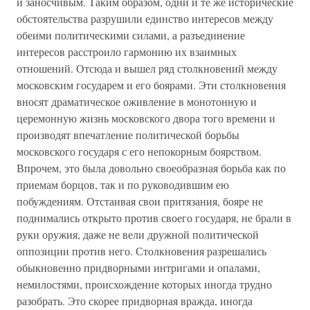
и заносчивым. Таким образом, одни и те же исторические
обстоятельства разрушили единство интересов между
обеими политическими силами, а разъединение
интересов расстроило гармонию их взаимных
отношений. Отсюда и вышел ряд столкновений между
московским государем и его боярами. Эти столкновения
вносят драматическое оживление в монотонную и
церемонную жизнь московского двора того времени и
производят впечатление политической борьбы
московского государя с его непокорным боярством.
Впрочем, это была довольно своеобразная борьба как по
приемам борцов, так и по руководившим ею
побуждениям. Отстаивая свои притязания, бояре не
поднимались открыто против своего государя, не брали в
руки оружия, даже не вели дружной политической
оппозиции против него. Столкновения разрешались
обыкновенно придворными интригами и опалами,
немилостями, происхождение которых иногда трудно
разобрать. Это скорее придворная вражда, иногда