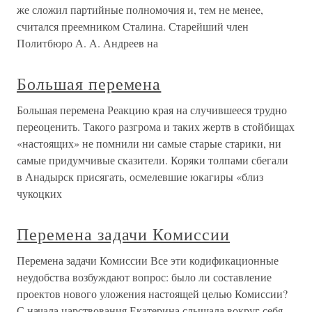
же сложил партийные полномочия и, тем не менее,
считался преемником Сталина. Старейший член
Политбюро А. А. Андреев на
Большая перемена
Большая перемена Реакцию края на случившееся трудно
переоценить. Такого разгрома и таких жертв в стойбищах
«настоящих» не помнили ни самые старые старики, ни
самые придумчивые сказители. Коряки толпами сбегали
в Анадырск присягать, осмелевшие юкагиры «близ
чукоцких
Перемена задачи Комиссии
Перемена задачи Комиссии Все эти кодификационные
неудобства возбуждают вопрос: было ли составление
проектов нового уложения настоящей целью Комиссии?
С начала царствования Екатерина слышала вокруг себя