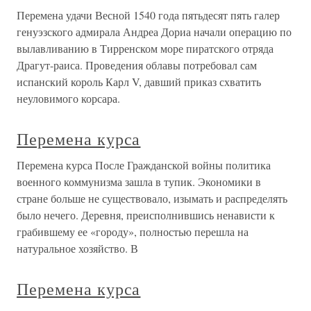
Перемена удачи Весной 1540 года пятьдесят пять галер
генуэзского адмирала Андреа Дориа начали операцию по
вылавливанию в Тирренском море пиратского отряда
Драгут-раиса. Проведения облавы потребовал сам
испанский король Карл V, давший приказ схватить
неуловимого корсара.
Перемена курса
Перемена курса После Гражданской войны политика
военного коммунизма зашла в тупик. Экономики в
стране больше не существовало, изымать и распределять
было нечего. Деревня, преисполнившись ненависти к
грабившему ее «городу», полностью перешла на
натуральное хозяйство. В
Перемена курса