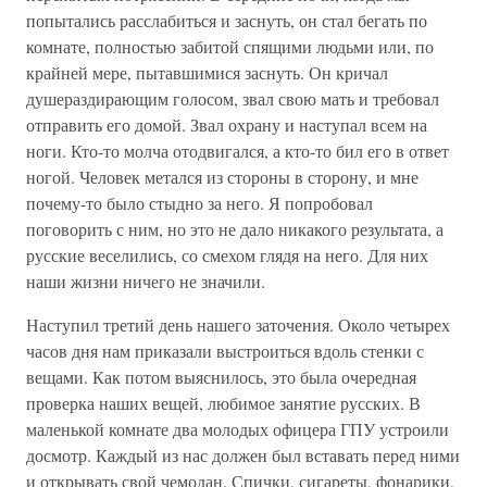
попытались расслабиться и заснуть, он стал бегать по
комнате, полностью забитой спящими людьми или, по
крайней мере, пытавшимися заснуть. Он кричал
душераздирающим голосом, звал свою мать и требовал
отправить его домой. Звал охрану и наступал всем на
ноги. Кто-то молча отодвигался, а кто-то бил его в ответ
ногой. Человек метался из стороны в сторону, и мне
почему-то было стыдно за него. Я попробовал
поговорить с ним, но это не дало никакого результата, а
русские веселились, со смехом глядя на него. Для них
наши жизни ничего не значили.
Наступил третий день нашего заточения. Около четырех
часов дня нам приказали выстроиться вдоль стенки с
вещами. Как потом выяснилось, это была очередная
проверка наших вещей, любимое занятие русских. В
маленькой комнате два молодых офицера ГПУ устроили
досмотр. Каждый из нас должен был вставать перед ними
и открывать свой чемодан. Спички, сигареты, фонарики,