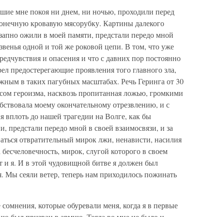
шие мне покоя ни днем, ни ночью, проходили перед
онечную кровавую мясорубку. Картины далекого
запно ожили в моей памяти, предстали передо мной
звенья одной и той же роковой цепи. В том, что уже
едчувствия и опасения и что с давних пор постоянно
рел предостерегающие проявления того главного зла,
ожным в таких пагубных масштабах. Речь Геринга от 30
сом героизма, насквозь пропитанная ложью, громкими
бствовала моему окончательному отрезвлению, и с
я вплоть до нашей трагедии на Волге, как бы
 предстали передо мной в своей взаимосвязи, и за
аться отвратительный мирок лжи, ненависти, насилия
 бесчеловечность, мирок, слугой которого в своем
т и я. И в этой чудовищной битве я должен был
. Мы сеяли ветер, теперь нам приходилось пожинать
омнения, которые обуревали меня, когда я в первые
ию был призван в армию. Тогда во мне не было и