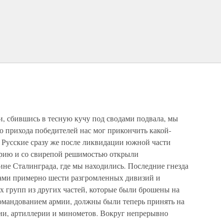
и, сбившись в тесную кучу под сводами подвала, мы
о прихода победителей нас мог прикончить какой-
. Русские сразу же после ликвидации южной части
ерию и со свирепой решимостью открыли
не Сталинграда, где мы находились. Последние гнезда
ками примерно шести разгромленных дивизий и
 групп из других частей, которые были брошены на
омандованием армии, должны были теперь принять на
ции, артиллерии и минометов. Вокруг непрерывно