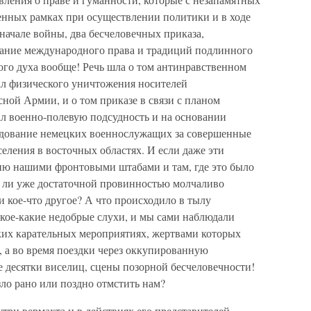
ленных рамках при осуществлении политики и в ходе
 начале войны, два бесчеловечных приказа,
гание международного права и традиций подлинного
ого духа вообще! Речь шла о том антинравственном
ал физического уничтожения носителей
ной Армии, и о том приказе в связи с планом
ал военно-полевую подсудность и на основании
едование немецких военнослужащих за совершенные
еления в восточных областях. И если даже эти
ию нашими фронтовыми штабами и там, где это было
ло ли уже достаточной провинностью молчаливо
и кое-что другое? А что происходило в тылу
 кое-какие недобрые слухи, и мы сами наблюдали
ких карательных мероприятиях, жертвами которых
 а во время поездки через оккупированную
 десятки виселиц, сцены позорной бесчеловечности!
зло рано или поздно отмстить нам?
утри вермахта и в действиях его представителей