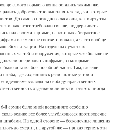
в до самого горького конца остались такими же.
арались добросовестно выполнять те задачи, которые
истов. До самого последнего часа они, как виртуозы
ть» и, как этого требовали свыше, поддерживать
ись над своими картами, на которых абстрактное
ифрами все меньше соответствовало, а часто вообще
нявшейся ситуации. На отдельных участках
ленных частей и вооружения, которые уже больше не
одолжали оперировать цифрами, за которыми
е было остатка боеспособной части. Там, где еще
о штаба, где сохранились религиозные устои и
ом идеализме взгляды на свободу нравственных
тветственность отдельной личности, там это иногда
 6-й армии было мной воспринято особенно
, сколь велико все более углублявшееся противоречие
 штабами. На одной стороне — бесконечные лишения
вплоть до смерти, на другой же — приказ терпеть эти