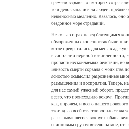
гремели взрывы, от которых сотрясали
то и дело сыпались на людей, пребыва
невыносимо медленно. Казалось, оно о
бездонное море страданий.
Не только страх перед близящимся конц
обмороженных конечностях были причи
котле превратились для меня в адскую
в состоянии нервной взвинченности, ко
пропасть нескончаемых бедствий, во 
Близость смерти сорвала с моих глаз 
ясностью осмыслил разрозненные мног
размышления и восприятия. Теперь, н
для нас самый ужасный оборот, предст
всего, что происходило вокруг. Проти
как, впрочем, и всего нашего роковог
этот ад, со всей отчетливостью стала я
разыгрывавшегося вокруг шабаша ведь
свинцовым грузом висело на мне, отяг