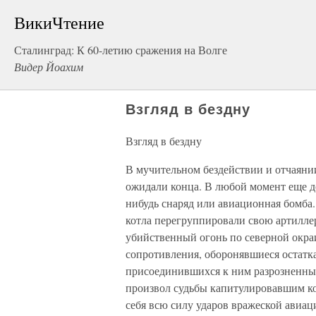
ВикиЧтение
Сталинград: К 60-летию сражения на Волге
Видер Йоахим
Взгляд в бездну
Взгляд в бездну
В мучительном бездействии и отчаяни
ожидали конца. В любой момент еще д
нибудь снаряд или авиационная бомба
котла перегруппировали свою артилл
убийственный огонь по северной окраи
сопротивления, оборонявшиеся остат
присоединившихся к ним разрозненных
произвол судьбы капитулировавшим к
себя всю силу ударов вражеской авиа