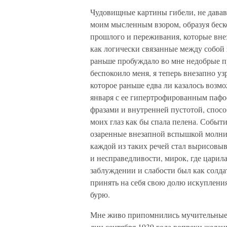
Чудовищные картины гибели, не давав
моим мысленным взором, образуя беск
прошлого и переживания, которые вне
как логически связанные между собой 
раньше пробуждало во мне недобрые пр
беспокоило меня, я теперь внезапно уз
которое раньше едва ли казалось возм
января с ее гипертрофированным пафо
фразами и внутренней пустотой, спосо
моих глаз как бы спала пелена. Событи
озаренные внезапной вспышкой молнии,
каждой из таких речей стал вырисовыв
и несправедливости, мирок, где царила
заблуждении и слабости был как солда
принять на себя свою долю искупления
бурю.
Мне живо припомнились мучительные с
дни сентября 1939 года вопреки желан