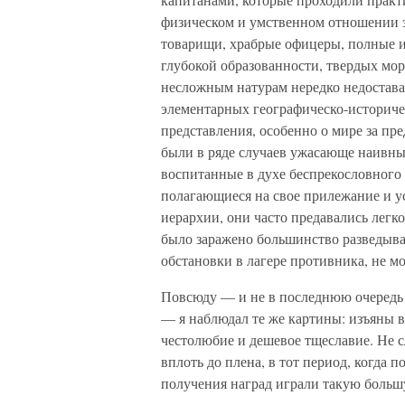
физическом и умственном отношении 
товарищи, храбрые офицеры, полные 
глубокой образованности, твердых мор
несложным натурам нередко недостава
элементарных географическо-историче
представления, особенно о мире за пр
были в ряде случаев ужасающе наивн
воспитанные в духе беспрекословного 
полагающиеся на свое прилежание и у
иерархии, они часто предавались лег
было заражено большинство разведыва
обстановки в лагере противника, не м
Повсюду — и не в последнюю очередь
— я наблюдал те же картины: изъяны в
честолюбие и дешевое тщеславие. Не 
вплоть до плена, в тот период, когда
получения наград играли такую больш