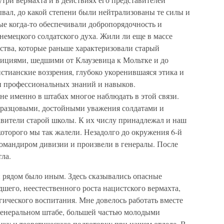
вал, до какой степени были нейтрализованы те силы и
ые когда-то обеспечивали добропорядочность и
мецкого солдатского духа. Жили ли еще в массе
ства, которые раньше характеризовали старый
дициями, шедшими от Клаузевица к Мольтке и до
стианские воззрения, глубоко укоренившаяся этика и
и профессиональных знаний и навыков.
е именно в штабах многое наблюдать в этой связи.
бразцовыми, достойными уважения солдатами и
авители старой школы. К их числу принадлежал и наш
которого мы так жалели. Незадолго до окружения 6-й
командиром дивизии и произвели в генералы. После
тла.
 рядом было иным. Здесь сказывались опасные
шего, неестественного роста нацистского вермахта,
гического воспитания. Мне довелось работать вместе
генеральном штабе, большей частью молодыми
ику и теоретическую подготовку при нашем отделе. В