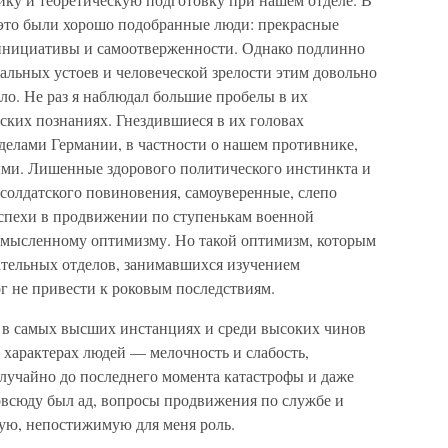
это были хорошо подобранные люди: прекрасные
инициативы и самоотверженности. Однако подлинно
альных устоев и человеческой зрелости этим довольно
ло. Не раз я наблюдал большие пробелы в их
ских познаниях. Гнездившиеся в их головах
еделами Германии, в частности о нашем противнике,
ыми. Лишенные здорового политического инстинкта и
солдатского повиновения, самоуверенные, слепо
спехи в продвижении по ступенькам военной
комысленному оптимизму. Но такой оптимизм, которым
тельных отделов, занимавшихся изучением
ог не привести к роковым последствиям.
 в самых высших инстанциях и среди высоких чинов
 характерах людей — мелочность и слабость,
случайно до последнего момента катастрофы и даже
 повсюду был ад, вопросы продвижения по службе и
ую, непостижимую для меня роль.