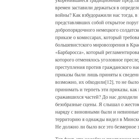
времен заставили держаться в опреде
войны? Как взбудоражили нас тогда, в
представлявших собой открытое пору
добропорядочного немецкого солдатск
приказе о комиссарах, который требов
большевистского мировоззрения в Крас
«Барбаросса», который регламентиров
которого отменялось уголовное пресл
преступления против гражданского нас
приказы были лишь приняты к сведен
возможно, их обходили[12], то не бы
принимать и терпеть эти приказы, как 
сражавшихся частей? До нас доходили
безобразные сцены. Я слышал о жесто
наряду с виновными были и невинные,
территорию я однажды видел в Минске
Не должно ли было все это безмерное 
Тот факт, что недобрые проявления вн