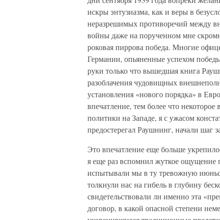
искры энтузиазма, как и веры в безусл
неразрешимых противоречий между вн
войны даже на порученном мне скром
роковая пиррова победа. Многие офиц
Германии, опьяненные успехом победы,
руки только что вышедшая книга Раушн
разоблачения чудовищных внешнеполи
установления «нового порядка» в Евр
впечатление, тем более что некоторое 
политики на Западе, я с ужасом конста
предостерегал Раушнинг, начали шаг з
Это впечатление еще больше укрепилось
я еще раз вспомнил жуткое ощущение 
испытывали мы в ту тревожную июньск
толкнули нас на гибель в глубину бес
свидетельствовали ли именно эта «пр
договор, в какой опасной степени нем
укоренившиеся традиционные представ