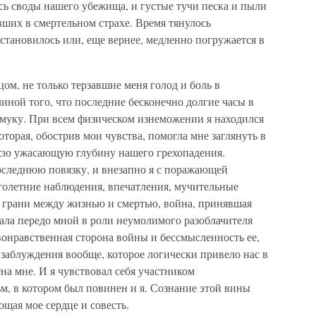
сь своды нашего убежища, и густые тучи песка и пыли
вших в смертельном страхе. Время тянулось
становилось или, еще вернее, медленно погружается в
ом, не только терзавшие меня голод и боль в
ной того, что последние бесконечно долгие часы в
 муку. При всем физическом изнеможении я находился
торая, обострив мои чувства, помогла мне заглянуть в
всю ужасающую глубину нашего грехопадения.
последнюю повязку, и внезапно я с поражающей
олетние наблюдения, впечатления, мучительные
а грани между жизнью и смертью, война, принявшая
ала передо мной в роли неумолимого разоблачителя
вонравственная сторона войны и бессмысленность ее,
о заблуждения вообще, которое логически привело нас в
сна мне. И я чувствовал себя участником
м, в котором был повинен и я. Сознание этой вины
ощая мое сердце и совесть.