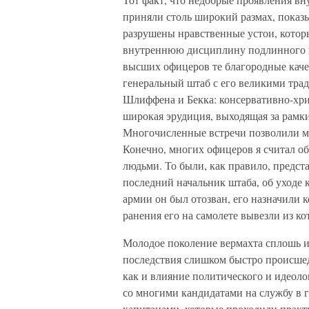
приняли столь широкий размах, показы
разрушены нравственные устои, котор
внутреннюю дисциплину подлинного не
высших офицеров те благородные каче
генеральный штаб с его великими тра
Шлиффена и Бекка: консервативно-хри
широкая эрудиция, выходящая за рамк
Многочисленные встречи позволили мн
Конечно, многих офицеров я считал о
людьми. То были, как правило, предст
последний начальник штаба, об уходе 
армии он был отозван, его назначили 
ранения его на самолете вывезли из ко
Молодое поколение вермахта сплошь и
последствия слишком быстро происшед
как и влияние политического и идеоло
со многими кандидатами на службу в 
капитанами, которые проходили практ