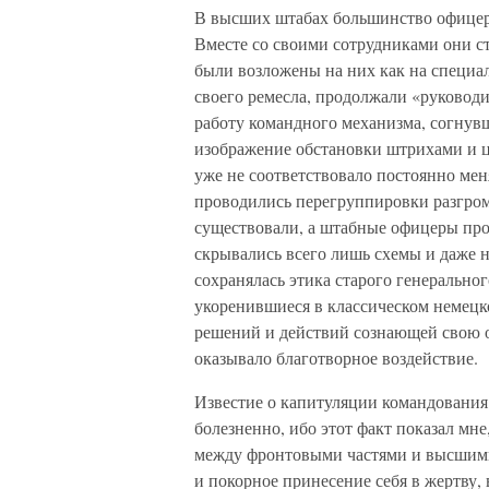
В высших штабах большинство офицеро
Вместе со своими сотрудниками они ст
были возложены на них как на специал
своего ремесла, продолжали «руководи
работу командного механизма, согнувш
изображение обстановки штрихами и ц
уже не соответствовало постоянно ме
проводились перегруппировки разгром
существовали, а штабные офицеры пр
скрывались всего лишь схемы и даже н
сохранялась этика старого генеральног
укоренившиеся в классическом немецк
решений и действий сознающей свою о
оказывало благотворное воздействие.
Известие о капитуляции командования
болезненно, ибо этот факт показал мне
между фронтовыми частями и высшими
и покорное принесение себя в жертву, 