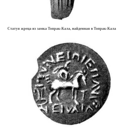
Статуя жреца из замка Топрак-Кала, найденная в Топрак-Кала