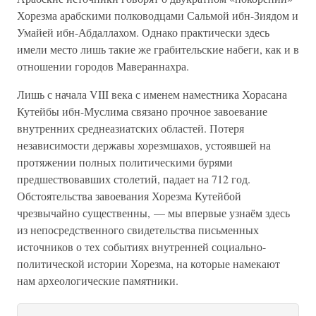
Хорезма арабскими полководцами Сальмой ибн-Зиядом и
Умайей ибн-Абдаллахом. Однако практически здесь
имели место лишь такие же грабительские набеги, как и в
отношении городов Мавераннахра.
Лишь с начала VIII века с именем наместника Хорасана
Кутейбы ибн-Муслима связано прочное завоевание
внутренних среднеазиатских областей. Потеря
независимости державы хорезмшахов, устоявшей на
протяжении полных политическими бурями
предшествовавших столетий, падает на 712 год.
Обстоятельства завоевания Хорезма Кутейбой
чрезвычайно существенны, — мы впервые узнаём здесь
из непосредственного свидетельства письменных
источников о тех событиях внутренней социально-
политической истории Хорезма, на которые намекают
нам археологические памятники.