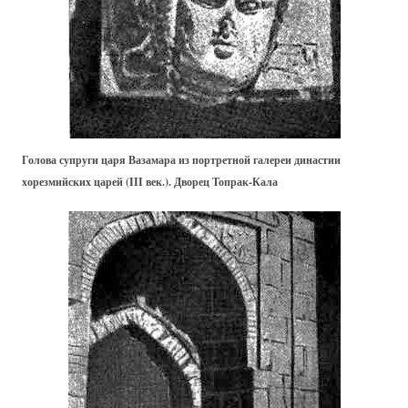
Голова супруги царя Вазамара из портретной галереи династии
хорезмийских царей (III век.). Дворец Топрак-Кала