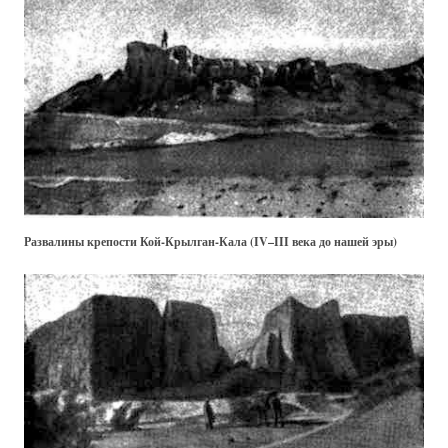
Развалины крепости Кой-Крылган-Кала (IV–III века до нашей эры)