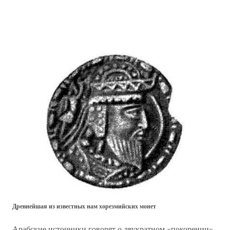
Древнейшая из известных нам хорезмийских монет
Арабские источники говорят о двукратном «покорении»