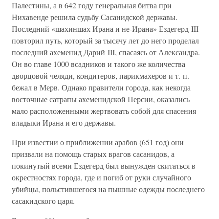
Палестины, а в 642 году генеральная битва при
Нихавенде решила судьбу Сасанидской державы.
Последний «шахиншах Ирана и не-Ирана» Ездегерд III
повторил путь, который за тысячу лет до него проделал
последний ахеменид Дарий III, спасаясь от Александра.
Он во главе 1000 всадников и такого же количества
дворцовой челяди, кондитеров, парикмахеров и т. п.
бежал в Мерв. Однако правители города, как некогда
восточные сатрапы ахеменидской Персии, оказались
мало расположенными жертвовать собой для спасения
владыки Ирана и его державы.
При известии о приближении арабов (651 год) они
призвали на помощь старых врагов сасанидов, а
покинутый всеми Ездегерд был вынужден скитаться в
окрестностях города, где и погиб от руки случайного
убийцы, польстившегося на пышные одежды последнего
сасакидского царя.