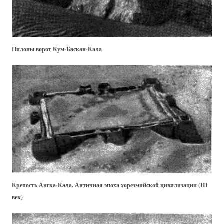
Пилоны ворот Кум-Баскан-Кала
Крепость Ангка-Кала. Античная эпоха хорезмийской цивилизации (III
век)