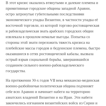
В этот кризис оказались втянутыми и далекие племена и
примитивные городские общины западной Аравии,
остро затронутые губительными последствиями
экономического упадка Византии, в частности упадка её
восточной торговли, из которой торгово-ростовщическая
и рабовладельческая знать арабских городских общин
извлекала в прошлом немалые выгоды. Попытка со
стороны этой знати переложить тяжесть кризиса на
плебейские массы городов и бедуинские племена, быстро
оказавшиеся в сетях ростовщической кабалы, вызвала
острый взрыв социальной борьбы, завершившийся
созданием сильного военно-рабовладельческого
государства.
На протяжении 30-х годов VII века мекканско-мединская
военно-разбойничья политическая община подчиняет
себе всю Аравию и начинает набеги на территорию
азиатских владений Византии и на Иран. Эти набеги
закончились изгнанием византийских войск из Сирии и