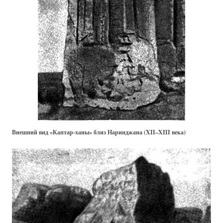
Внешний вид «Каптар-ханы» близ Наринджана (XII–XIII века)