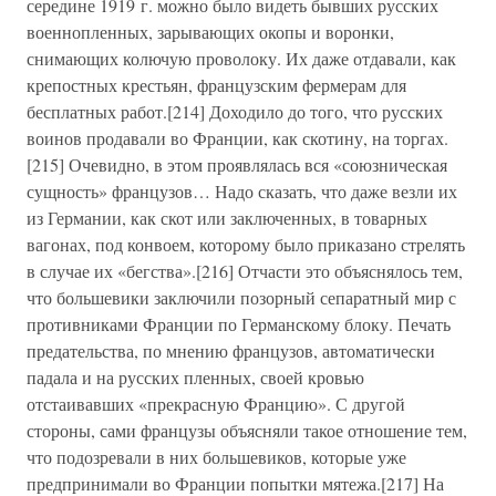
середине 1919 г. можно было видеть бывших русских
военнопленных, зарывающих окопы и воронки,
снимающих колючую проволоку. Их даже отдавали, как
крепостных крестьян, французским фермерам для
бесплатных работ.[214] Доходило до того, что русских
воинов продавали во Франции, как скотину, на торгах.
[215] Очевидно, в этом проявлялась вся «союзническая
сущность» французов… Надо сказать, что даже везли их
из Германии, как скот или заключенных, в товарных
вагонах, под конвоем, которому было приказано стрелять
в случае их «бегства».[216] Отчасти это объяснялось тем,
что большевики заключили позорный сепаратный мир с
противниками Франции по Германскому блоку. Печать
предательства, по мнению французов, автоматически
падала и на русских пленных, своей кровью
отстаивавших «прекрасную Францию». С другой
стороны, сами французы объясняли такое отношение тем,
что подозревали в них большевиков, которые уже
предпринимали во Франции попытки мятежа.[217] На