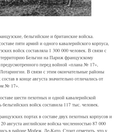
анцузские, бельгийские и британские войска.
составе пяти армий и одного кавалерийского корпуса,
ских войск составляла 1 300 000 человек. В связи с
 территорию Бельгии на Париж французскому
 предусмотренного перед войной «плана № 17»,
 Лотарингии. В связи с этим окончательные районы
состав в конце августа значительно отличались от
м № 17».
составе шести пехотных и одной кавалерийской
ь бельгийских войск составила 117 тыс. человек.
анцузских портах в составе двух пехотных корпусов и
20 августа английские войска численностью 87 000
ись в районе Мобеж, Ле-Като. Стоит отметить, что у