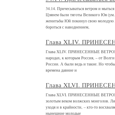
34.14. Причесываться ветром и мытьс
Цзянем были тяготы Великого Юя (ум. я
женитьбы Юй покинул свою молодую ж
бороться с наводнением,
Глава XLIV. ПРИНЕСЕ
Глава XLIV. ПРИНЕСЕННЫЕ ВЕТРОМ (1)
народах, к которым Россия, – от Волги
России. А были ведь и такие. Но чтобы
времена давние и
Глава XLVI. ПРИНЕСЕ
Глава XLVI. ПРИНЕСЕННЫЕ ВЕТРОМ (3
золотым веком волжских монголов. Ли
уходя и в крайности, – кто-то восхваля
нынешние молодые