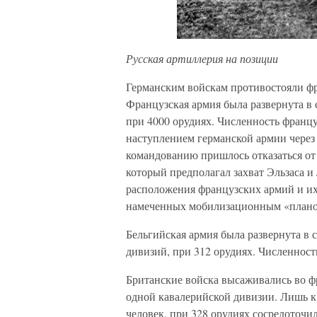
Русская артиллерия на позиции
Германским войскам противостояли фр
Французская армия была развернута в 
при 4000 орудиях. Численность француз
наступлением германской армии через
командованию пришлось отказаться от
который предполагал захват Эльзаса и
расположения французских армий и их 
намеченных мобилизационным «плано
Бельгийская армия была развернута в 
дивизий, при 312 орудиях. Численност
Британские войска высаживались во фр
одной кавалерийской дивизии. Лишь к 
человек, при 328 орудиях сосредоточил