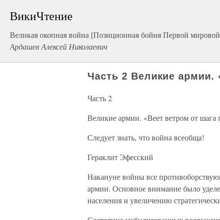
ВикиЧтение
Великая окопная война [Позиционная бойня Первой мировой
Ардашев Алексей Николаевич
Часть 2 Великие армии. 
Часть 2
Великие армии. «Веет ветром от шага 
Следует знать, что война всеобща!
Гераклит Эфесский
Накануне войны все противоборствующ
армии. Основное внимание было удел
населения и увеличению стратегическ
Состояние мобилизованных вооруженн