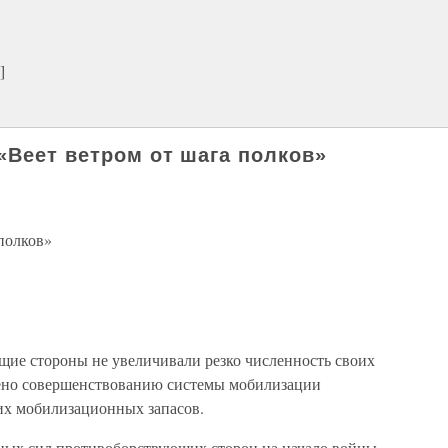
]
«Веет ветром от шага полков»
полков»
ие стороны не увеличивали резко численность своих
ено совершенствованию системы мобилизации
их мобилизационных запасов.
ых сил противоборствующих сторон на начало войны