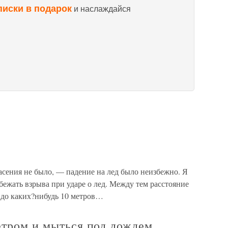
писки в подарок
и наслаждайся
асения не было, — падение на лед было неизбежно. Я
бежать взрыва при ударе о лед. Между тем расстояние
 до каких?нибудь 10 метров…
етром и мыться под дождем