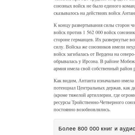
союзных войск не было единого коман
сказывалось на действиях войск Антан
К концу развертывания силы сторон ч
войск против 1 562 000 войск союзник
стороне германцев. Их развернутые в
силу. Войска же союзников имели неу
войск загибалась от Вердена на север
обрывалась у Ирсона. В районе Мобежа
армия имела свой собственный район 
Как видим, Антанта изначально имела
потенциал Центральных держав, как д
(кроме тяжелой артиллерии, где огром
ресурсы Тройственно-Четверного союз
постоянно возобновлялись.
Более 800 000 книг и аудио