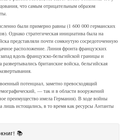
дования, что самым отрицательным образом
ты.
исленно были примерно равны (1 600 000 германских
ов). Однако стратегическая инициатива была на
ойска представляли почти сомкнутую сосредоточенную
дачное расположение. Линия фронта французских
о-запад вдоль французско-бельгийской границы и
 развертывались британские войска, бельгийская
развертывания.
 военный потенциал, заметно превосходящий
емографический, — так и в области вооружений
ное преимущество имела Германия). В ходе войны
а лишь истощались, в то время как ресурсы Антанты
книг! 📚