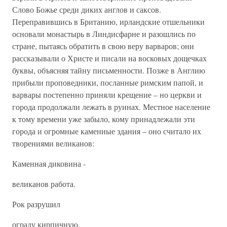
Слово Божье среди диких англов и саксов.
Переправившись в Британию, ирландские отшельники
основали монастырь в Линдисфарне и разошлись по
стране, пытаясь обратить в свою веру варваров; они
рассказывали о Христе и писали на восковых дощечках
буквы, объясняя тайну письменности. Позже в Англию
прибыли проповедники, посланные римским папой, и
варвары постепенно приняли крещение – но церкви и
города продолжали лежать в руинах. Местное население
к тому времени уже забыло, кому принадлежали эти
города и огромные каменные здания – оно считало их
творениями великанов:
Каменная диковина -
великанов работа.
Рок разрушил
ограду кирпичную,