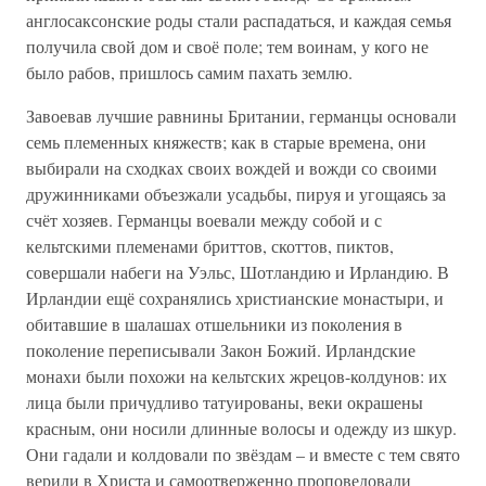
англосаксонские роды стали распадаться, и каждая семья
получила свой дом и своё поле; тем воинам, у кого не
было рабов, пришлось самим пахать землю.
Завоевав лучшие равнины Британии, германцы основали
семь племенных княжеств; как в старые времена, они
выбирали на сходках своих вождей и вожди со своими
дружинниками объезжали усадьбы, пируя и угощаясь за
счёт хозяев. Германцы воевали между собой и с
кельтскими племенами бриттов, скоттов, пиктов,
совершали набеги на Уэльс, Шотландию и Ирландию. В
Ирландии ещё сохранялись христианские монастыри, и
обитавшие в шалашах отшельники из поколения в
поколение переписывали Закон Божий. Ирландские
монахи были похожи на кельтских жрецов-колдунов: их
лица были причудливо татуированы, веки окрашены
красным, они носили длинные волосы и одежду из шкур.
Они гадали и колдовали по звёздам – и вместе с тем свято
верили в Христа и самоотверженно проповедовали