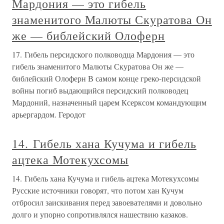
Мардония — это гибель
знаменитого Малюты Скуратова Он
же — библейский Олоферн
17. Гибель персидского полководца Мардония — это
гибель знаменитого Малюты Скуратова Он же —
библейский Олоферн В самом конце греко-персидской
войны погиб выдающийся персидский полководец
Мардоний, назначенный царем Ксерксом командующим
арьергардом. Геродот
14. Гибель хана Кучума и гибель
ацтека Мотекухсомы
14. Гибель хана Кучума и гибель ацтека Мотекухсомы
Русские источники говорят, что потом хан Кучум
отбросил заискивания перед завоевателями и довольно
долго и упорно сопротивлялся нашествию казаков.