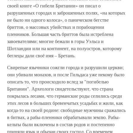
своей книге «О гибели Британии» он писал о
разрушенных городах и заброшенных полях, «на которых
не было ни одного колоса», о паническом бегстве
бриттов, о массовых убийствах и порабощении
пленников. Большая часть бриттов была истреблена
завоевателями; многие бежали в горы Уэльса и
Шотландии или на континент, на полуостров, которому
беглецы дали своё имя – Бретань.
Свирепые язычники сожгли города и разрушили церкви;
они убивали монахов, и после Гильдаса уже некому было
описать то, что происходило вслед за "погибелью
Британии". Археологи свидетельствуют, что страна
покрылась лесами, что германские роды селились среди
этих лесов в больших бревенчатых усадьбах и жили, как
когда-то на своей родине: свободные мужчины сражались
в битвах, а рабы-пленники обрабатывали землю. Рабы-
кельты были включены в состав родов и постепенно
приняли язык и обычаи своих господ. Со временем