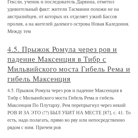
Гексли, ученик н последователь Дарвина, отметил
удивительный факт: жители Тасмании похожи не на
австралийцев, от которых их отделяет узкий Бассов
пролив, а на жителей далекого острова Новая Каледония.
Между тем
4.5. Прыжок Ромула через ров и
падение Максенция в Тибр с
Мильвийского моста Гибель Рема и
гибель Максенция
4.5. Прыжок Ромула через ров и падение Максенция в
Тибр с Мильвийского моста Гибель Рема и гибель
Максенция По Плутарху, Рем перепрыгнул через некий
РОВ И ЗА ЭТО (!?) БЫЛ УБИТ НА МЕСТЕ [87], с. 41. То
есть, надо полагать, прямо во рву или непосредственно
рядом с ним. Причем ров