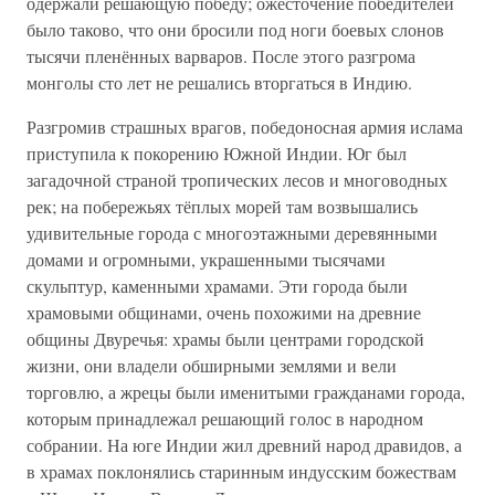
одержали решающую победу; ожесточение победителей
было таково, что они бросили под ноги боевых слонов
тысячи пленённых варваров. После этого разгрома
монголы сто лет не решались вторгаться в Индию.
Разгромив страшных врагов, победоносная армия ислама
приступила к покорению Южной Индии. Юг был
загадочной страной тропических лесов и многоводных
рек; на побережьях тёплых морей там возвышались
удивительные города с многоэтажными деревянными
домами и огромными, украшенными тысячами
скульптур, каменными храмами. Эти города были
храмовыми общинами, очень похожими на древние
общины Двуречья: храмы были центрами городской
жизни, они владели обширными землями и вели
торговлю, а жрецы были именитыми гражданами города,
которым принадлежал решающий голос в народном
собрании. На юге Индии жил древний народ дравидов, а
в храмах поклонялись старинным индусским божествам