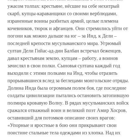
ужасом толпах: крестьяне, нёсшие на себе нехитрый
скарб, купцы-караванщики со своими верблюдами,
израненные воины разбитых армий, целые племена
кочевников, тюрок и афганцев. Они стремились уйти от
погони как можно дальше на юг – за Инд, к Дели –
последней крепости мусульманского мира. Угрюмый
султан Дели Гийас-ад-дин Балбан встречал беженцев,
давал крестьянам землю, купцам – работу, а воинов
зачислял в свои полки. Сыновья султана каждый год
выходили с этими полками на Инд, чтобы отразить
прорывавшиеся вслед за беглецами монгольские отряды.
Долина Инда была огромным полем боя, где последние
солдаты цивилизации пытались остановить затопившую
полмира кровавую Волну. В рядах мусульманских войск
сражался отважный воин и великий поэт Амир Хосров,
оставивший для потомков описание своих врагов:
«Упорные и яростные в бою они прикрывают свои
поистине стальные тела одеждами из хлопка. Над их