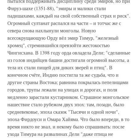
пытался поддерживать дисциплину среди эмиров, но при
Фируз-шахе (1351-88), "эмиры и малики стали
падишахами, каждый на свой собственный страх и риск".
Огромный султанат распался на части – и тотчас же с
севера снова нахлынули монголы. Новую
всесокрущающую Орду вёл эмир Тимур, "железный
хромец", стремившийся превзойти жестокостью
Чингисхана. В 1398 году орда овладела Дели; "сделанные
из голов индийцев башни достигали огромной высоты, а
тела их стали пищей для диких зверей и птиц". В
конечном счёте, Индию постигла та же судьба, что и
другие страны Востока; равнина покрылась пепелищами
городов, трупы лежали на улицах и дорогах, и поля
медленно зарастали кустарником. Страшное монгольское
нашествие стало рубежом двух эпох: там, позади, было
средневековье, эпоха сказок "Тысячи и одной ночи",
эпоха Фирдоуси и Омара Хайяма. Что было впереди, в то
время никто не знал, и некому было спрашивать: после
ухода Тимура на развалинах Дели "даже птица не