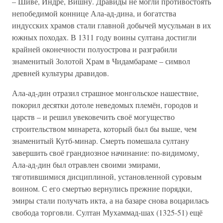
– Шиве, Индре, Вишну. Дравиды не могли противостоять
непобедимой коннице Ала-ад-дина, и богатства
индусских храмов стали главной добычей мусульман в их
южных походах. В 1311 году воины султана достигли
крайней оконечности полуострова и разграбили
знаменитый Золотой Храм в Чидамбараме – символ
древней культуры дравидов.
Ала-ад-дин отразил страшное монгольское нашествие,
покорил десятки дотоле неведомых племён, городов и
царств – и решил увековечить своё могущество
строительством минарета, который был бы выше, чем
знаменитый Кутб-минар. Смерть помешала султану
завершить своё грандиозное начинание: по-видимому,
Ала-ад-дин был отравлен своими эмирами,
тяготившимися дисциплиной, установленной суровым
воином. С его смертью вернулись прежние порядки,
эмиры стали получать икта, а на базаре снова воцарилась
свобода торговли. Султан Мухаммад-шах (1325-51) ещё