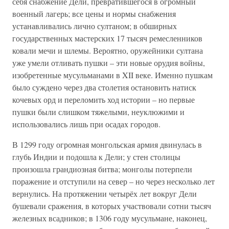
себя снабжение Дели, превратившегося в огромный
военный лагерь; все цены и нормы снабжения
устанавливались лично султаном; в обширных
государственных мастерских 17 тысяч ремесленников
ковали мечи и шлемы. Вероятно, оружейники султана
уже умели отливать пушки – эти новые орудия войны,
изобретенные мусульманами в XII веке. Именно пушкам
было суждено через два столетия остановить натиск
кочевых орд и переломить ход истории – но первые
пушки были слишком тяжелыми, неуклюжими и
использовались лишь при осадах городов.
В 1299 году огромная монгольская армия двинулась в
глубь Индии и подошла к Дели; у стен столицы
произошла грандиозная битва; монголы потерпели
поражение и отступили на север – но через несколько лет
вернулись. На протяжении четырёх лет вокруг Дели
бушевали сражения, в которых участвовали сотни тысяч
железных всадников; в 1306 году мусульмане, наконец,