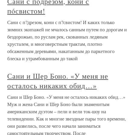
Сани с пóдрезом, кони с
пóсвистом!
Сани с п?дрезом, кони с п?свистом! И каких только
зимних экипажей не мчалось санным путем по дорогам и
бездорожью, по руслам рек, скованных ледяным
хрусталем, и многоверстным трактам, плотно
обсаженным деревьями, накатанным до паркетного
блеска и утрамбованным до такой
Сани и Шер Боно. «У меня не
осталось никаких обид…»
Сани и Шер Боно. «У меня не осталось никаких обид…»
Муж и жена Сани и Шер Боно были знаменитым
американским дуэтом – пели и вели ток-шоу на
телевидении. Как и многие звездные пары того времени,
они развелись, после чего начали заниматься
самостоятельным творчеством. После