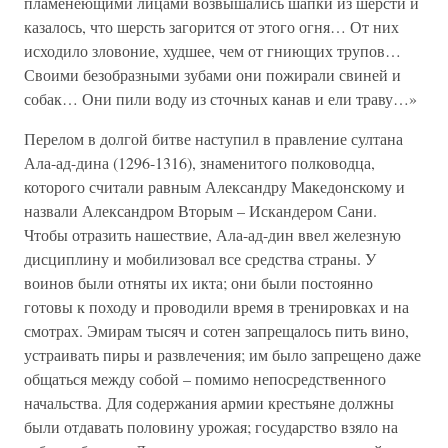
пламенеющими лицами возвышались шапки из шерсти и
казалось, что шерсть загорится от этого огня… От них
исходило зловоние, худшее, чем от гниющих трупов…
Своими безобразными зубами они пожирали свиней и
собак… Они пили воду из сточных канав и ели траву…»
Перелом в долгой битве наступил в правление султана
Ала-ад-дина (1296-1316), знаменитого полководца,
которого считали равным Александру Македонскому и
назвали Александром Вторым – Искандером Сани.
Чтобы отразить нашествие, Ала-ад-дин ввел железную
дисциплину и мобилизовал все средства страны. У
воинов были отняты их икта; они были постоянно
готовы к походу и проводили время в тренировках и на
смотрах. Эмирам тысяч и сотен запрещалось пить вино,
устраивать пиры и развлечения; им было запрещено даже
общаться между собой – помимо непосредственного
начальства. Для содержания армии крестьяне должны
были отдавать половину урожая; государство взяло на