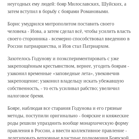
неугодных ему людей: бояр Милославских, Шуйских, а
затем вступил в борьбу с боярами Романовыми.
Борис умудрился митрополитом поставить своего
человека - Иова, а затем сделал всё, чтобы усилить власть
своего сторонника - всемерно способствовал введению в
России патриаршества, и Иов стал Патриархом.
Захотелось Годунову и поэкспериментировать с уже
закрепощённым крестьянством, вернее, угодить боярам -
узаконил временные «заповедные лета», увековечив
закрепощение; узаконил владельцу искать убежавшую
собственность, - то есть усиливал рабство; увеличил
налоговое бремя.
Бояре, наблюдая все старания Годунова и его грязные
методы, поступили оригинально - боярские и княжеские
роды решили упразднить вообще монархическую форму
правления в России, а ввести коллективное правление -
делегировать верховные властные полномочия Боярской