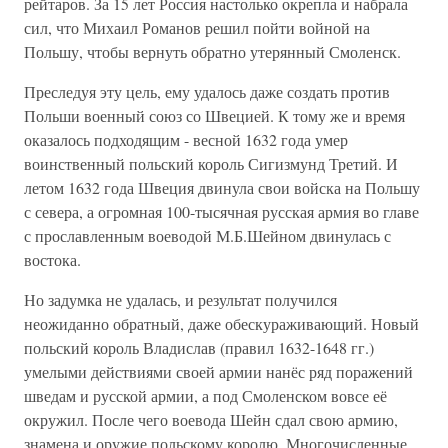
рейтаров. За 15 лет Россия настолько окрепла и набрала
сил, что Михаил Романов решил пойти войной на
Польшу, чтобы вернуть обратно утерянный Смоленск.
Преследуя эту цель, ему удалось даже создать против
Польши военный союз со Швецией. К тому же и время
оказалось подходящим - весной 1632 года умер
воинственный польский король Сигизмунд Третий. И
летом 1632 года Швеция двинула свои войска на Польшу
с севера, а огромная 100-тысячная русская армия во главе
с прославленным воеводой М.Б.Шейном двинулась с
востока.
Но задумка не удалась, и результат получился
неожиданно обратный, даже обескураживающий. Новый
польский король Владислав (правил 1632-1648 гг.)
умелыми действиями своей армии нанёс ряд поражений
шведам и русской армии, а под Смоленском вовсе её
окружил. После чего воевода Шейн сдал свою армию,
знамена и оружие польскому королю. Многочисленные