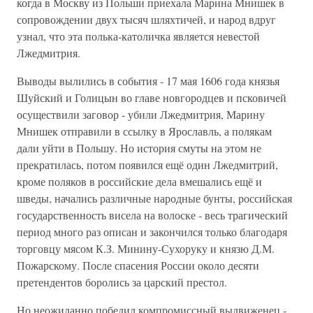
когда в Москву из Польши приехала Марина Мнишек в
сопровождении двух тысяч шляхтичей, и народ вдруг
узнал, что эта полька-католичка является невестой
Лжедмитрия.
Выводы вылились в события - 17 мая 1606 года князья
Шуйский и Голицын во главе новгородцев и псковичей
осуществили заговор - убили Лжедмитрия, Марину
Мнишек отправили в ссылку в Ярославль, а полякам
дали уйти в Польшу. Но история смуты на этом не
прекратилась, потом появился ещё один Лжедмитрий,
кроме поляков в российские дела вмешались ещё и
шведы, начались различные народные бунты, российская
государственность висела на волоске - весь трагический
период много раз описан и закончился только благодаря
торговцу мясом К.З. Минину-Сухоруку и князю Д.М.
Пожарскому. После спасения России около десяти
претендентов боролись за царский престол.
Но неожиданно победил компромиссный выдвиженец -