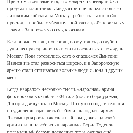
При этом стоит заметить, что коварный сценарий был
продуман талантливо: Лжедмитрий не пошёл с польско-
литовским войском на Москву требовать «законный»
престол, а прибыл с убедительной «легендой» к вольным
людям в Запорожскую сечь, к казакам.
Казаки выслушали, поверили, возмутились до глубины
души несправедливостью и стали готовиться к походу на
Москву. Пока готовились, слух о спасшемся Дмитрии
Ивановиче стал разноситься широко, и в Запорожскую
армию стали стягиваться вольные люди с Дона и других
мест.
Когда набралось несколько тысяч, «народная» армия
форсировала в октябре 1604 года (после сбора урожая)
Днепр и двинулась на Москву. По пути города и селения
на удивление сдавались без боя и «народная» армия
Лжедмитрия росла как снежный ком, даже с царской
армии стали перебегать в народную. Борис Годунов,
подавленный бедами последних лет и, ожидая ещё