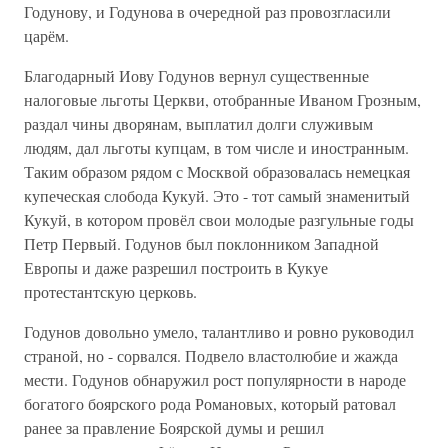
Годунову, и Годунова в очередной раз провозгласили
царём.
Благодарный Иову Годунов вернул существенные
налоговые льготы Церкви, отобранные Иваном Грозным,
раздал чины дворянам, выплатил долги служивым
людям, дал льготы купцам, в том числе и иностранным.
Таким образом рядом с Москвой образовалась немецкая
купеческая слобода Кукуй. Это - тот самый знаменитый
Кукуй, в котором провёл свои молодые разгульные годы
Петр Первый. Годунов был поклонником Западной
Европы и даже разрешил построить в Кукуе
протестантскую церковь.
Годунов довольно умело, талантливо и ровно руководил
страной, но - сорвался. Подвело властолюбие и жажда
мести. Годунов обнаружил рост популярности в народе
богатого боярского рода Романовых, который ратовал
ранее за правление Боярской думы и решил