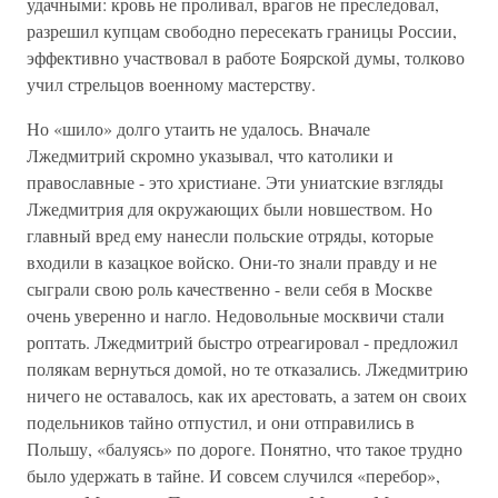
удачными: кровь не проливал, врагов не преследовал,
разрешил купцам свободно пересекать границы России,
эффективно участвовал в работе Боярской думы, толково
учил стрельцов военному мастерству.
Но «шило» долго утаить не удалось. Вначале
Лжедмитрий скромно указывал, что католики и
православные - это христиане. Эти униатские взгляды
Лжедмитрия для окружающих были новшеством. Но
главный вред ему нанесли польские отряды, которые
входили в казацкое войско. Они-то знали правду и не
сыграли свою роль качественно - вели себя в Москве
очень уверенно и нагло. Недовольные москвичи стали
роптать. Лжедмитрий быстро отреагировал - предложил
полякам вернуться домой, но те отказались. Лжедмитрию
ничего не оставалось, как их арестовать, а затем он своих
подельников тайно отпустил, и они отправились в
Польшу, «балуясь» по дороге. Понятно, что такое трудно
было удержать в тайне. И совсем случился «перебор»,