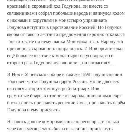
красивый и скромный ход Годунова, он вместе со
священниками собрал побольше народа и двинулся ходом
с иконами и хоругвями к монастырю упрашивать
Годунова вступить в царствование Россией. Но Годунов
якобы от такого лестного предложения скромно отказался
- не готов, не по нему шапка Мономаха и т.п. Народу эта
притворная скромность понравилась. И Иов организовал
ещё большее шествие к монастырю на уговоры, и со
второго раза Годунова «уговорили», он согласился…
И Иов в Успенском соборе в том же 1598 году поспешил
«боговен-чать» Годунова царём России. Но не для всех
оказался авторитетом шустрый патриарх Иов, -
грамотные бояре, в отличие от народа, поняли «маневр»
и отказались признавать решение Иова, признавать царём
Годунова и ему присягать.
Начались долгие компромиссные переговоры, и только
через два месяца часть бояр согласились присягнуть