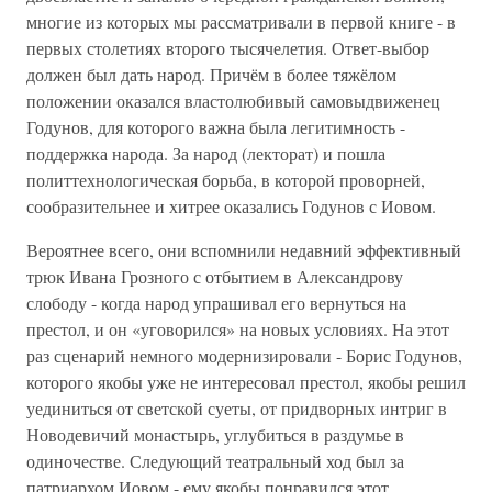
многие из которых мы рассматривали в первой книге - в
первых столетиях второго тысячелетия. Ответ-выбор
должен был дать народ. Причём в более тяжёлом
положении оказался властолюбивый самовыдвиженец
Годунов, для которого важна была легитимность -
поддержка народа. За народ (лекторат) и пошла
политтехнологическая борьба, в которой проворней,
сообразительнее и хитрее оказались Годунов с Иовом.
Вероятнее всего, они вспомнили недавний эффективный
трюк Ивана Грозного с отбытием в Александрову
слободу - когда народ упрашивал его вернуться на
престол, и он «уговорился» на новых условиях. На этот
раз сценарий немного модернизировали - Борис Годунов,
которого якобы уже не интересовал престол, якобы решил
уединиться от светской суеты, от придворных интриг в
Новодевичий монастырь, углубиться в раздумье в
одиночестве. Следующий театральный ход был за
патриархом Иовом - ему якобы понравился этот