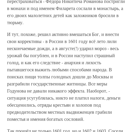
перестраховаться - Фёдора Никитича Романова постригли
в монахи и под именем Филарета сослали в монастырь, а
его двоих малолетних детей как заложников бросили в
тюрьму.
И тут, похоже, решил активно вмешаться Бог, и внести
свои коррективы - в России в 1601 году всё лето лили
нескончаемые дожди, а в августе(!) ударил мороз - весь
урожай бы погублен, и в России наступил страшный
голод, и как его следствие - анархия и лихость
пытавшегося выжить любыми способами народа. В
поисках пищи толпы голодных дошли до Москвы и
разграбили государственные житницы. Все меры
Годунова не давали никакого эффекта. Наоборот, -
ситуация усугублялась, никто не платил налоги, деньги
обесценились, отряды крестьян и холопов под
предводительством местных выдвиженцев грабили
поместья и имения богатых сословий.
Так прошёл не только 1601 год, но и 1602 и 1603. Соседи