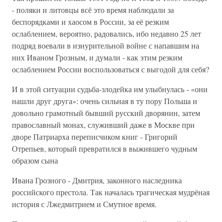
- поляки и литовцы всё это время наблюдали за
беспорядками и хаосом в России, за её резким
ослаблением, вероятно, радовались, ибо недавно 25 лет
подряд воевали в изнурительной войне с напавшим на
них Иваном Грозным, и думали - как этим резким
ослаблением России воспользоваться с выгодой для себя?
И в этой ситуации судьба-злодейка им улыбнулась - «они
нашли друг друга»: очень сильная в ту пору Польша и
довольно грамотный бывший русский дворянин, затем
православный монах, служивший даже в Москве при
дворе Патриарха переписчиком книг - Григорий
Отрепьев, который превратился в выжившего чудным
образом сына
Ивана Грозного - Дмитрия, законного наследника
российского престола. Так началась трагическая мудрёная
история с Лжедмитрием и Смутное время.