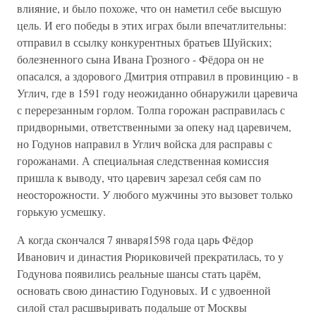
влияние, и было похоже, что он наметил себе высшую
цель. И его победы в этих играх были впечатлительны:
отправил в ссылку конкурентных братьев Шуйских;
болезненного сына Ивана Грозного - Фёдора он не
опасался, а здорового Дмитрия отправил в провинцию - в
Углич, где в 1591 году неожиданно обнаружили царевича
с перерезанным горлом. Толпа горожан расправилась с
придворными, ответственными за опеку над царевичем,
но Годунов направил в Углич войска для расправы с
горожанами. А специальная следственная комиссия
пришла к выводу, что царевич зарезал себя сам по
неосторожности. У любого мужчины это вызовет только
горькую усмешку.
А когда скончался 7 января1598 года царь Фёдор
Иванович и династия Рюриковичей прекратилась, то у
Годунова появились реальные шансы стать царём,
основать свою династию Годуновых. И с удвоенной
силой стал расшвыривать подальше от Москвы