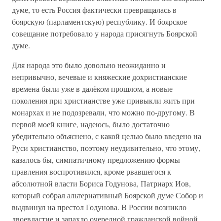
думе, то есть Россия фактически превращалась в
боярскую (парламентскую) республику. И боярское
совещание потребовало у народа присягнуть Боярской
думе.
Для народа это было довольно неожиданно и
непривычно, вечевые и княжеские дохристианские
времена были уже в далёком прошлом, а новые
поколения при христианстве уже привыкли жить при
монархах и не подозревали, что можно по-другому. В
первой моей книге, надеюсь, было достаточно
убедительно объяснено, с какой целью было введено на
Руси христианство, поэтому неудивительно, что этому,
казалось бы, симпатичному предложению формы
правления воспротивился, кроме рвавшегося к
абсолютной власти Бориса Годунова, Патриарх Иов,
который собрал альтернативный Боярской думе Собор и
выдвинул на престол Годунова. В России возникло
двоевластие и запахло очередной гражданской войной,