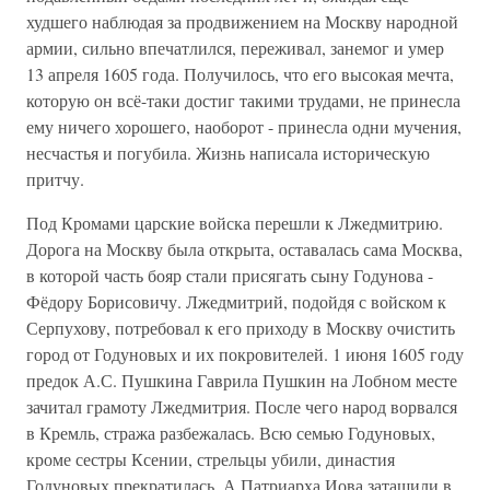
худшего наблюдая за продвижением на Москву народной
армии, сильно впечатлился, переживал, занемог и умер
13 апреля 1605 года. Получилось, что его высокая мечта,
которую он всё-таки достиг такими трудами, не принесла
ему ничего хорошего, наоборот - принесла одни мучения,
несчастья и погубила. Жизнь написала историческую
притчу.
Под Кромами царские войска перешли к Лжедмитрию.
Дорога на Москву была открыта, оставалась сама Москва,
в которой часть бояр стали присягать сыну Годунова -
Фёдору Борисовичу. Лжедмитрий, подойдя с войском к
Серпухову, потребовал к его приходу в Москву очистить
город от Годуновых и их покровителей. 1 июня 1605 году
предок А.С. Пушкина Гаврила Пушкин на Лобном месте
зачитал грамоту Лжедмитрия. После чего народ ворвался
в Кремль, стража разбежалась. Всю семью Годуновых,
кроме сестры Ксении, стрельцы убили, династия
Годуновых прекратилась. А Патриарха Иова затащили в