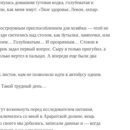
снулась домашняя тутовая водка, голубоватая и
и, как меня зовут: «Твое здоровье, Левон, ахпар-
с остроумным приспособлением для хозяйки — чтоб не
зди светились над столом, как бутылки, лампочки, или
стоем… Голубоватым… И прозрачным… Стояли в
рик задал первый вопрос. Сыру я только пригубил, а
олько вертел в пальцах. А впереди еще были два
 листов, нам не позволили идти к автобусу одним.
о. Такой трудный день…
гут возникнуть перед исследователем питания,
иключилось со мной в Араратской долине, вещь
то своего мы добились, записали данные и — когда
ступить к их истолкованию.