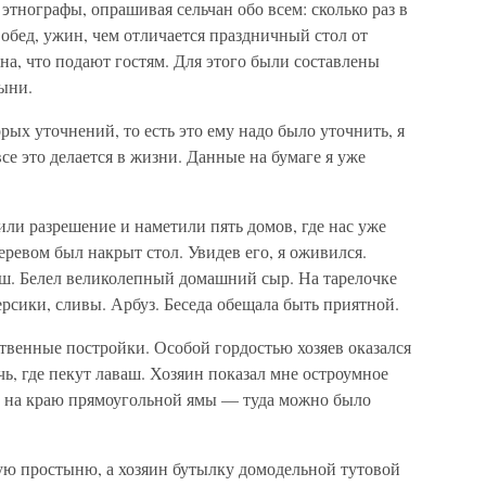
этнографы, опрашивая сельчан обо всем: сколько раз в
, обед, ужин, чем отличается праздничный стол от
на, что подают гостям. Для этого были составлены
ыни.
рых уточнений, то есть это ему надо было уточнить, я
все это делается в жизни. Данные на бумаге я уже
или разрешение и наметили пять домов, где нас уже
еревом был накрыт стол. Увидев его, я оживился.
ш. Белел великолепный домашний сыр. На тарелочке
ерсики, сливы. Арбуз. Беседа обещала быть приятной.
ственные постройки. Особой гордостью хозяев оказался
ь, где пекут лаваш. Хозяин показал мне остроумное
у на краю прямоугольной ямы — туда можно было
ную простыню, а хозяин бутылку домодельной тутовой