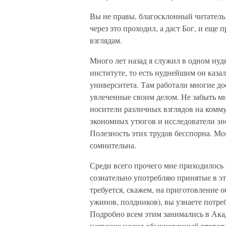
Вы не правы, благосклонный читатель, 
через это проходил, а даст Бог, и еще 
взглядам.
Много лет назад я служил в одном ну
институте, то есть нуднейшим он казал
университета. Там работали многие д
увлеченные своим делом. Не забыть м
носители различных взглядов на комм
экономных утюгов и исследователи эне
Полезность этих трудов бесспорна. Мо
сомнительна.
Среди всего прочего мне приходилось 
сознательно употребляю принятые в это
требуется, скажем, на приготовление об
ужинов, полдников), вы узнаете потреб
Подробно всем этим занимались в Ак
название носил обыкновенный второ