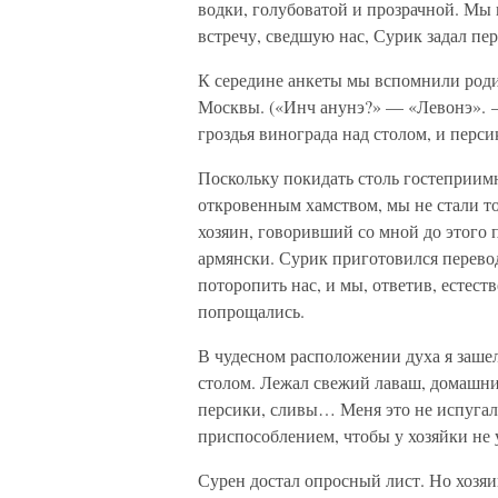
водки, голубоватой и прозрачной. Мы
встречу, сведшую нас, Сурик задал пе
К середине анкеты мы вспомнили роди
Москвы. («Инч анунэ?» — «Левонэ». — 
гроздья винограда над столом, и перси
Поскольку покидать столь гостеприимн
откровенным хамством, мы не стали то
хозяин, говоривший со мной до этого 
армянски. Сурик приготовился перевод
поторопить нас, и мы, ответив, естеств
попрощались.
В чудесном расположении духа я зашел
столом. Лежал свежий лаваш, домашний
персики, сливы… Меня это не испуга
приспособлением, чтобы у хозяйки не 
Сурен достал опросный лист. Но хозяи