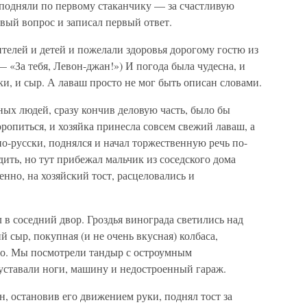
 подняли по первому стаканчику — за счастливую
рвый вопрос и записал первый ответ.
телей и детей и пожелали здоровья дорогому гостю из
«За тебя, Левон-джан!») И погода была чудесна, и
ки, и сыр. А лаваш просто не мог быть описан словами.
ых людей, сразу кончив деловую часть, было бы
ропиться, и хозяйка принесла совсем свежий лаваш, а
по-русски, поднялся и начал торжественную речь по-
ить, но тут прибежал мальчик из соседского дома
енно, на хозяйский тост, расцеловались и
 в соседний двор. Гроздья винограда светились над
 сыр, покупная (и не очень вкусная) колбаса,
ло. Мы посмотрели тандыр с остроумным
уставали ноги, машину и недостроенный гараж.
н, остановив его движением руки, поднял тост за