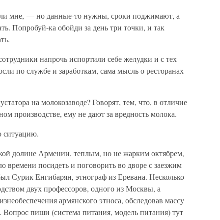
ли мне, — но данные-то нужны, сроки поджимают, а
ть. Попробуй-ка обойди за день три точки, и так
ть.
о сотрудники напрочь испортили себе желудки и с тех
осли по службе и заработкам, сама мысль о ресторанах
устатора на молокозаводе? Говорят, тем, что, в отличие
ном производстве, ему не дают за вредность молока.
ю ситуацию.
кой долине Армении, теплым, но не жарким октябрем,
ало времени посидеть и поговорить во дворе с заезжим
 был Сурик Енгибарян, этнограф из Еревана. Несколько
одством двух профессоров, одного из Москвы, а
жизнеобеспечения армянского этноса, обследовав массу
. Вопрос пиши (система питания, модель питания) тут