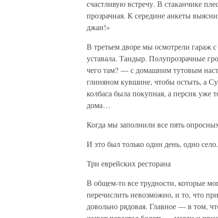
счастливую встречу. В стаканчике пле
прозрачная. К середине анкеты выяснил
джан!»
В третьем дворе мы осмотрели гараж 
уставала. Тандыр. Полупрозрачные гро
чего там? — с домашним тутовым на
глиняном кувшине, чтобы остыть, а Су
колбаса была покупная, а персик уже т
дома…
Когда мы заполнили все пять опросных
И это был только один день, одно сел
Три еврейских ресторана
В общем-то все трудности, которые мо
перечислить невозможно, и то, что пр
довольно рядовая. Главное — в том, ч
живот перестал болеть — могли и при