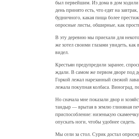
был первейшим. Из дома в дом ходили 
день принято есть, что едят на завтрак
будничного, какая пища более престиж
опросные листы, обширные, как прост
В эту деревню мы приехали для некото
же хотел своими глазами увидеть, как 
видел.
Крестьян предупредили заранее, спрос
ждали. В самом же первом дворе под д
Горкой лежал нарезанный свежий лава
лежала покупная колбаса. Виноград, п
Но сначала мне показали двор и хозяй
тандыр — врытая в землю глиняная печ
приспособление: низенькую скамеечк
опускать ноги, чтобы удобнее сидеть.
Мы сели за стол. Сурик достал опрос