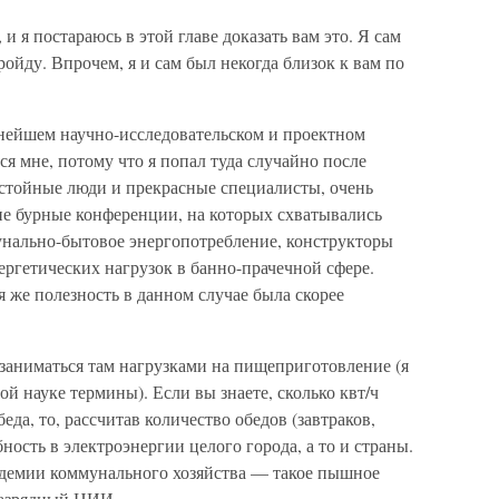
и я постараюсь в этой главе доказать вам это. Я сам
пройду. Впрочем, я и сам был некогда близок к вам по
днейшем научно-исследовательском и проектном
ся мне, потому что я попал туда случайно после
остойные люди и прекрасные специалисты, очень
не бурные конференции, на которых схватывались
унально-бытовое энергопотребление, конструкторы
ргетических нагрузок в банно-прачечной сфере.
я же полезность в данном случае была скорее
заниматься там нагрузками на пищеприготовление (я
й науке термины). Если вы знаете, сколько квт/ч
еда, то, рассчитав количество обедов (завтраков,
ность в электроэнергии целого города, а то и страны.
адемии коммунального хозяйства — такое пышное
разрядный НИИ.