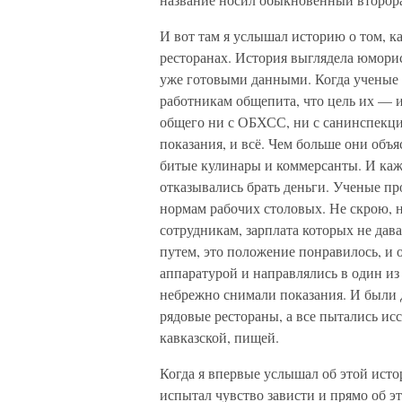
И вот там я услышал историю о том, к
ресторанах. История выглядела юморис
уже готовыми данными. Когда ученые 
работникам общепита, что цель их — 
общего ни с ОБХСС, ни с санинспекцие
показания, и всё. Чем больше они объ
битые кулинары и коммерсанты. И кажд
отказывались брать деньги. Ученые пр
нормам рабочих столовых. Не скрою,
сотрудникам, зарплата которых не да
путем, это положение понравилось, и 
аппаратурой и направлялись в один из 
небрежно снимали показания. И были 
рядовые рестораны, а все пытались ис
кавказской, пищей.
Когда я впервые услышал об этой исто
испытал чувство зависти и прямо об эт