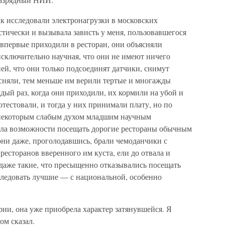
ак исследовали электронагрузки в московских
тически и вызывала зависть у меня, пользовавшегося
впервые приходили в ресторан, они объясняли
исключительно научная, что они не имеют ничего
й, что они только подсоединят датчики, снимут
ясняли, тем меньше им верили тертые и многажды
ый раз, когда они приходили, их кормили на убой и
отестовали, и тогда у них принимали плату, но по
 некоторым слабым духом младшим научным
вала возможности посещать дорогие рестораны обычным
они даже, проголодавшись, брали чемоданчики с
ресторанов вверенного им куста, ели до отвала и
даже такие, что пресыщенно отказывались посещать
следовать лучшие — с национальной, особенно
рии, она уже приобрела характер затянувшейся. Я
ом сказал.