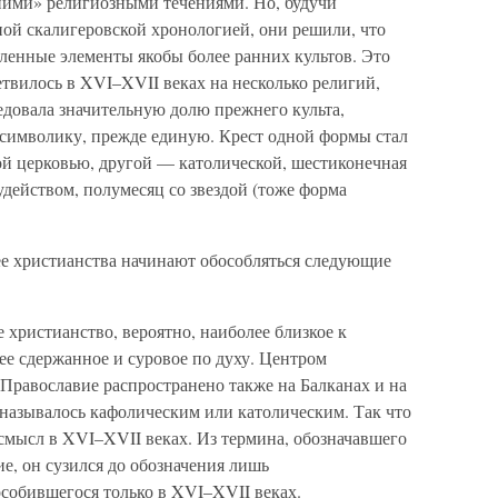
ими» религиозными течениями. Но, будучи
ой скалигеровской хронологией, они решили, что
ленные элементы якобы более ранних культов. Это
етвилось в XVI–XVII веках на несколько религий,
ледовала значительную долю прежнего культа,
 символику, прежде единую. Крест одной формы стал
ой церковью, другой — католической, шестиконечная
удейством, полумесяц со звездой (тоже форма
ее христианства начинают обособляться следующие
е христианство, вероятно, наиболее близкое к
ее сдержанное и суровое по духу. Центром
 Православие распространено также на Балканах и на
 называлось кафолическим или католическим. Так что
смысл в XVI–XVII веках. Из термина, обозначавшего
ие, он сузился до обозначения лишь
особившегося только в XVI–XVII веках.