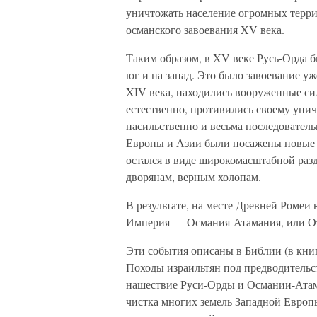
уничтожать население огромных террит
османского завоевания XV века.
Таким образом, в XV веке Русь-Орда б
юг и на запад. Это было завоевание у
XIV века, находились вооруженные си
естественно, противились своему уни
насильственно и весьма последователь
Европы и Азии были посажены новые н
остался в виде широкомасштабной разд
дворянам, верным холопам.
В результате, на месте Древней Ромеи 
Империя — Османия-Атамания, или О
Эти события описаны в Библии (в книг
Походы израильтян под предводительс
нашествие Руси-Орды и Османии-Атам
чистка многих земель Западной Европ