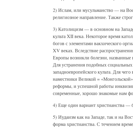
2) Ислам, или мусульманство — на Вос
религиозное направление. Также строг
3) Католицизм — в основном на Запад
культа XII века. Некоторое время кат
богов с элементами вакхического орги
XV веках. Вследствие распространени
Европы возникли болезни, названные
Для устранения подобных социальных 
западноевропейского культа. Для чег
наместники Великой = «Монгольской»
реформы, и успешной работы инквизиц
современные, хорошо знакомые нам ф
4) Еще один вариант христианства — б
5) Иудаизм как на Западе, так и на Во
форма христианства. С течением врем