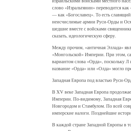
израильскими войсками местного насел
слово «Изральтянин» переводится как «
— как «Богославец». То есть славящий
неисчислимые армии Руси-Орды и Осм
шедшие вместе с войсками священники,
сказать, идеологическую сферу.
Между прочим, «античная Эллада» явл
«Монгольской» Империи. При этом, са
вариантом слова «Орда», поскольку Л и
название «Орда» или «Олда» могло пре
Западная Европа под властью Руси-О
В XV веке Западная Европа продолжае
Империи. По-видимому, Западная Евр
Новгородом и Стамбулом. По всей сов
имперские налоги. Позднейшие истори
В каждой стране Западной Европы в т