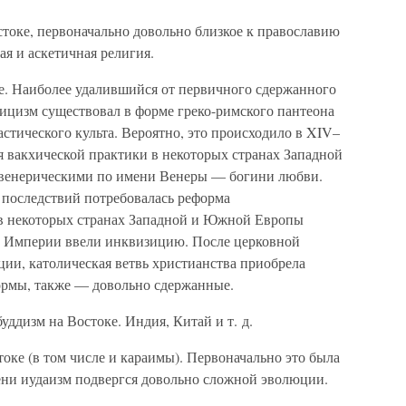
токе, первоначально довольно близкое к православию
ая и аскетичная религия.
е. Наиболее удалившийся от первичного сдержанного
олицизм существовал в форме греко-римского пантеона
астического культа. Вероятно, это происходило в XIV–
я вакхической практики в некоторых странах Западной
 венерическими по имени Венеры — богини любви.
последствий потребовалась реформа
о в некоторых странах Западной и Южной Европы
 Империи ввели инквизицию. После церковной
ии, католическая ветвь христианства приобрела
ормы, также — довольно сдержанные.
уддизм на Востоке. Индия, Китай и т. д.
стоке (в том числе и караимы). Первоначально это была
ени иудаизм подвергся довольно сложной эволюции.