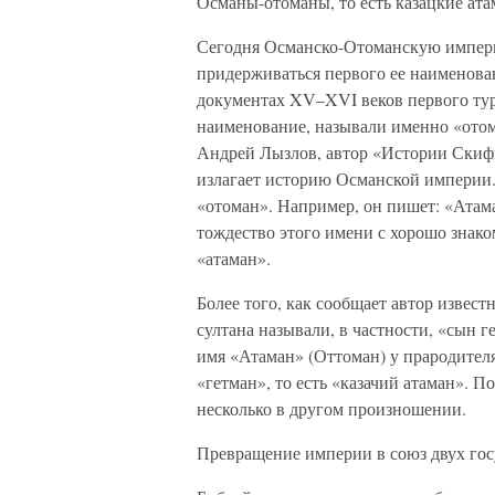
Османы-отоманы, то есть казацкие ата
Сегодня Османско-Отоманскую импери
придерживаться первого ее наименова
документах XV–XVI веков первого туре
наименование, называли именно «отом
Андрей Лызлов, автор «Истории Скифи
излагает историю Османской империи.
«отоман». Например, он пишет: «Атам
тождество этого имени с хорошо знак
«атаман».
Более того, как сообщает автор извес
султана называли, в частности, «сын г
имя «Атаман» (Оттоман) у прародителя
«гетман», то есть «казачий атаман». П
несколько в другом произношении.
Превращение империи в союз двух го