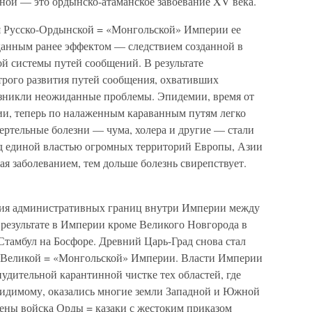
нной — это ордынско-атаманское завоевание XV века.
я Русско-Ордынской = «Монгольской» Империи ее
данным ранее эффектом — следствием созданной в
й системы путей сообщений. В результате
трого развития путей сообщения, охвативших
озникли неожиданные проблемы. Эпидемии, время от
и, теперь по налаженным караванным путям легко
ертельные болезни — чума, холера и другие — стали
д единой властью огромных территорий Европы, Азии
ая заболеванием, тем дольше болезнь свирепствует.
ния административных границ внутри Империи между
результате в Империи кроме Великого Новгорода в
Стамбул на Босфоре. Древний Царь-Град снова стал
й Великой = «Монгольской» Империи. Власти Империи
удительной карантинной чистке тех областей, где
-видимому, оказались многие земли Западной и Южной
ены войска Орды = казаки с жестоким приказом