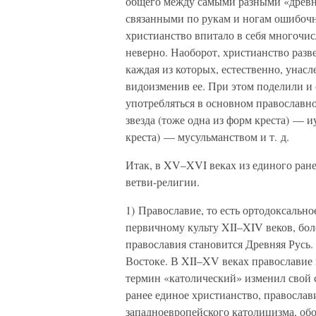
общего между самыми разными «древн
связанными по рукам и ногам ошибочн
христианство впитало в себя многочис
неверно. Наоборот, христианство разв
каждая из которых, естественно, унас
видоизменив ее. При этом поделили и
употребляться в основном православн
звезда (тоже одна из форм креста) — и
креста) — мусульманством и т. д.
Итак, в XV–XVI веках из единого ран
ветви-религии.
1) Православие, то есть ортодоксально
первичному культу XII–XIV веков, бол
православия становится Древняя Русь.
Востоке. В XII–XV веках православие
термин «католический» изменил свой 
ранее единое христианство, православ
западноевропейского католицизма, об