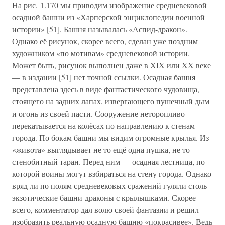
На рис. 1.170 мы приводим изображение средневековой
осадной башни из «Харперской энциклопедии военной
истории» [51]. Башня называлась «Аспид-дракон».
Однако её рисунок, скорее всего, сделан уже поздним
художником «по мотивам» средневековой истории.
Может быть, рисунок выполнен даже в XIX или XX веке
— в издании [51] нет точной ссылки. Осадная башня
представлена здесь в виде фантастического чудовища,
стоящего на задних лапах, извергающего пушечный дым
и огонь из своей пасти. Сооружение неторопливо
перекатывается на колёсах по направлению к стенам
города. По бокам башни мы видим огромные крылья. Из
«живота» выглядывает не то ещё одна пушка, не то
стенобитный таран. Перед ним — осадная лестница, по
которой воины могут взбираться на стену города. Однако
вряд ли по полям средневековых сражений гуляли столь
экзотические башни-драконы с крылышками. Скорее
всего, комментатор дал волю своей фантазии и решил
изобразить реальную осадную башню «покрасивее». Ведь