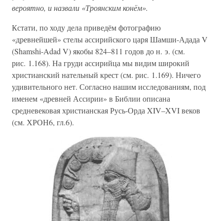
вероятно, и назвали «Троянским конём».
Кстати, по ходу дела приведём фотографию
«древнейшей» стелы ассирийского царя Шамши-Адада V
(Shamshi-Adad V) якобы 824–811 годов до н. э. (см.
рис. 1.168). На груди ассирийца мы видим широкий
христианский нательный крест (см. рис. 1.169). Ничего
удивительного нет. Согласно нашим исследованиям, под
именем «древней Ассирии» в Библии описана
средневековая христианская Русь-Орда XIV–XVI веков
(см. ХРОН6, гл.6).