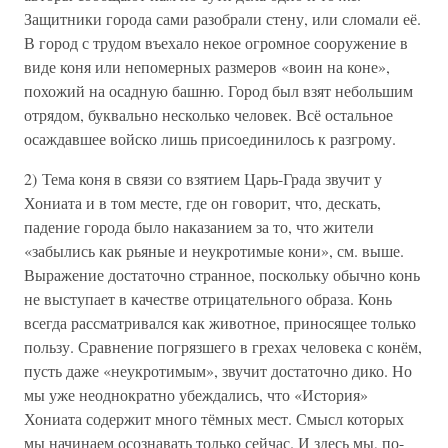
Защитники города сами разобрали стену, или сломали её.
В город с трудом въехало некое огромное сооружение в
виде коня или непомерных размеров «воин на коне»,
похожий на осадную башню. Город был взят небольшим
отрядом, буквально несколько человек. Всё остальное
осаждавшее войско лишь присоединилось к разгрому.
2) Тема коня в связи со взятием Царь-Града звучит у
Хониата и в том месте, где он говорит, что, дескать,
падение города было наказанием за то, что жители
«забылись как рьяные и неукротимые кони», см. выше.
Выражение достаточно странное, поскольку обычно конь
не выступает в качестве отрицательного образа. Конь
всегда рассматривался как животное, приносящее только
пользу. Сравнение погрязшего в грехах человека с конём,
пусть даже «неукротимым», звучит достаточно дико. Но
мы уже неоднократно убеждались, что «История»
Хониата содержит много тёмных мест. Смысл которых
мы начинаем осознавать только сейчас. И здесь мы, по-