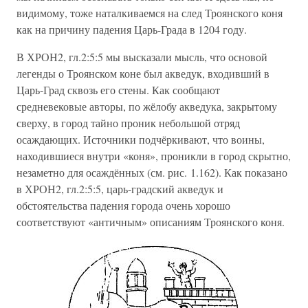
видимому, тоже наталкиваемся на след Троянского коня
как на причину падения Царь-Града в 1204 году.
В ХРОН2, гл.2:5:5 мы высказали мысль, что основой
легенды о Троянском коне был акведук, входивший в
Царь-Град сквозь его стены. Как сообщают
средневековые авторы, по жёлобу акведука, закрытому
сверху, в город тайно проник небольшой отряд
осаждающих. Источники подчёркивают, что воины,
находившиеся внутри «коня», проникли в город скрытно,
незаметно для осаждённых (см. рис. 1.162). Как показано
в ХРОН2, гл.2:5:5, царь-градский акведук и
обстоятельства падения города очень хорошо
соответствуют «античным» описаниям Троянского коня.