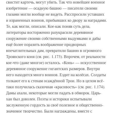
свистит картечь, могут убить. Так что новейшее военное
изобретение — осадную башню — писатели своими
глазами могли вообще не видеть. Расспросили уставших
и израненных воинов, прибывших ко двору за наградами.
Те, как могли, описали. Кое-как поняв суть дела,
литераторы восторженно разукрасили деревянное
сооружение своими собственными выдумками и дабы
ещё более поразить воображение придворных
впечатлительных дам, превратили башню в огромного
Троянского коня (см. рис. 1.173). Впрочем, от реальности
кое-что (даже многое) осталось. «Конь» — искусственное
деревянное сооружение гигантских размеров. Внутри
него находится много воинов. Ездит на колёсах. Солдаты
толкают его к стенам осаждённой Трои. Но в целом всё-
таки получилась сказочная «красивость» (см. рис. 1.174).
Дамы ахали, некоторые могли падать в обморок. Царь-
хан был доволен. Поэты и историки испытывали
заслуженную гордость за своё полезное и общественно-
значимое творчество. Были награждены, вместе с