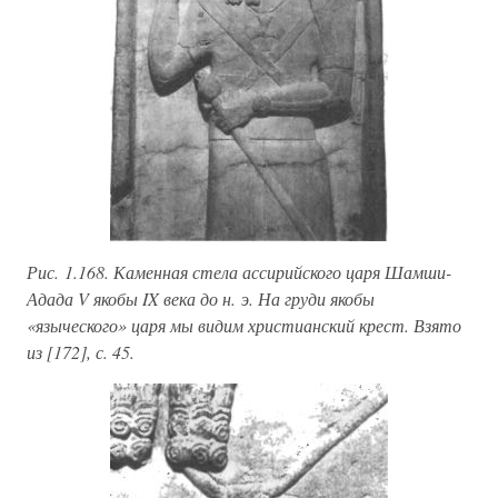
Рис. 1.168. Каменная стела ассирийского царя Шамши-
Адада V якобы IX века до н. э. На груди якобы
«языческого» царя мы видим христианский крест. Взято
из [172], с. 45.