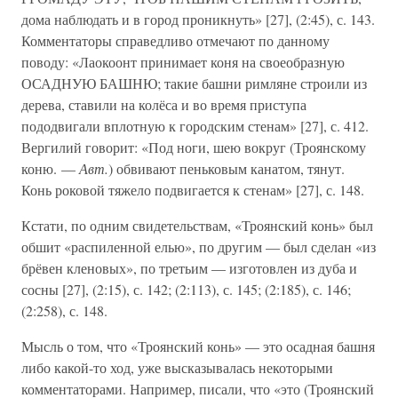
дома наблюдать и в город проникнуть» [27], (2:45), с. 143.
Комментаторы справедливо отмечают по данному
поводу: «Лаокоонт принимает коня на своеобразную
ОСАДНУЮ БАШНЮ; такие башни римляне строили из
дерева, ставили на колёса и во время приступа
пододвигали вплотную к городским стенам» [27], с. 412.
Вергилий говорит: «Под ноги, шею вокруг (Троянскому
коню. —
Авт.
) обвивают пеньковым канатом, тянут.
Конь роковой тяжело подвигается к стенам» [27], с. 148.
Кстати, по одним свидетельствам, «Троянский конь» был
обшит «распиленной елью», по другим — был сделан «из
брёвен кленовых», по третьим — изготовлен из дуба и
сосны [27], (2:15), с. 142; (2:113), с. 145; (2:185), с. 146;
(2:258), с. 148.
Мысль о том, что «Троянский конь» — это осадная башня
либо какой-то ход, уже высказывалась некоторыми
комментаторами. Например, писали, что «это (Троянский