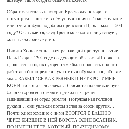
Обратимся теперь к истории Крестовых походов и
посмотрим — нет ли в нём упоминания о Троянском коне
или о чём-нибудь подобном при взятии Царь-Града в 1204
году? Оказывается, след Троянского коня присутствует,
хотя и довольно смутно.
Никита Хониат описывает решающий приступ и взятие
Царь-Града в 1204 году следующим образом. «Но так как
царю всех городов суждено уже было подпасть под ига
рабство и бог определил укротить и обуздать нас, ибо все
мы… ЗАБЫЛИСЬ КАК РЬЯНЫЕ И НЕУКРОТИМЫЕ
КОНИ, то вот два человека… бросаются на ближайшую
башню городской стены и приводят в трепет
защищавший её отряд римлян! Потрясая над головой
руками… они увлекли потом вслед за собой других…
Почти одновременно с ними ВТОРГСЯ В БАШНЮ
ЧЕРЕЗ БЫВШИЕ В НЕЙ ВОРОТА ОДИН ВСАДНИК,
ПО ИМЕНИ ПЁТР, КОТОРЫЙ, ПО-ВИДИМОМУ,