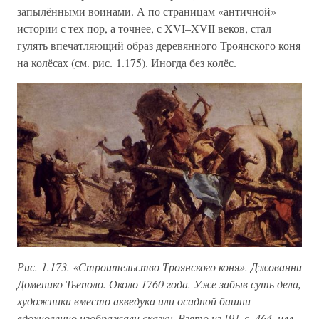
запылёнными воинами. А по страницам «античной»
истории с тех пор, а точнее, с XVI–XVII веков, стал
гулять впечатляющий образ деревянного Троянского коня
на колёсах (см. рис. 1.175). Иногда без колёс.
Рис. 1.173. «Строительство Троянского коня». Джованни
Доменико Тьеполо. Около 1760 года. Уже забыв суть дела,
художники вместо акведука или осадной башни
вдохновенно изображали сказку. Взято из [9], с. 464, илл.