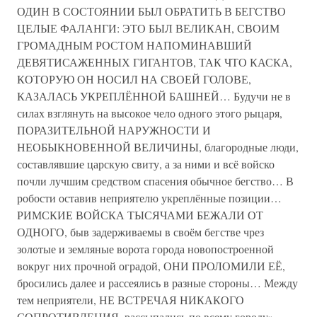
ОДИН В СОСТОЯНИИ БЫЛ ОБРАТИТЬ В БЕГСТВО
ЦЕЛЫЕ ФАЛАНГИ: ЭТО БЫЛ ВЕЛИКАН, СВОИМ
ГРОМАДНЫМ РОСТОМ НАПОМИНАВШИЙ
ДЕВЯТИСАЖЕННЫХ ГИГАНТОВ, ТАК ЧТО КАСКА,
КОТОРУЮ ОН НОСИЛ НА СВОЕЙ ГОЛОВЕ,
КАЗАЛАСЬ УКРЕПЛЁННОЙ БАШНЕЙ… Будучи не в
силах взглянуть на высокое чело одного этого рыцаря,
ПОРАЗИТЕЛЬНОЙ НАРУЖНОСТИ И
НЕОБЫКНОВЕННОЙ ВЕЛИЧИНЫ, благородные люди,
составлявшие царскую свиту, а за ними и всё войско
почли лучшим средством спасения обычное бегство… В
робости оставив неприятелю укреплённые позиции…
РИМСКИЕ ВОЙСКА ТЫСЯЧАМИ БЕЖАЛИ ОТ
ОДНОГО, быв задерживаемы в своём бегстве чрез
золотые и земляные ворота города новопостроенной
вокруг них прочной оградой, ОНИ ПРОЛОМИЛИ ЕЁ,
бросились далее и рассеялись в разные стороны… Между
тем неприятели, НЕ ВСТРЕЧАЯ НИКАКОГО
СОПРОТИВЛЕНИЯ, рассыпались по всему городу»