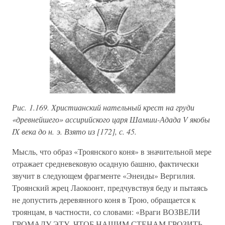
Рис. 1.169. Христианский нательный крест на груди
«древнейшего» ассирийского царя Шамши-Адада V якобы
IX века до н. э. Взято из [172], с. 45.
Мысль, что образ «Троянского коня» в значительной мере
отражает средневековую осадную башню, фактически
звучит в следующем фрагменте «Энеиды» Вергилия.
Троянский жрец Лаокоонт, предчувствуя беду и пытаясь
не допустить деревянного коня в Трою, обращается к
троянцам, в частности, со словами: «Враги ВОЗВЕЛИ
ГРОМАДУ ЭТУ, ЧТОБ НАШИМ СТЕНАМ ГРОЗИТЬ,