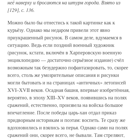
неё наверху и бросаются на штурм города. Взято из
[129], с. 136.
Можно было бы отнестись к такой картинке как к
курьёзу. Однако мы недаром привели этот явно
приукрашенный рисунок. В самом деле, вдумаемся в
ситуацию. Ведь если поздний военный художник
(рисунок, кстати, включён в Харперовскую военную
энциклопедию — достаточно серьёзное издание) счёл
возможным так безудержно пофантазировать, то, скорее
всего, столь же умозрительные описания и рисунки
могли бытовать и на страницах «античных» летописей
XVI–XVII веков. Осадная башня, впервые изобретённая,
вероятно, в эпоху XIII–XV веков, появившись на полях
сражений, естественно, произвела на войска большое
впечатление. После победы царь-хан отдал приказ
придворным историкам и поэтам: воспеть. Те сразу же
вдохновились и взялись за перья. Однако сами на полях
сражений они, скорее всего, не бывали. Там стреляют,