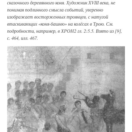
сказочного деревянного коня. Художник XVIII века, не
понимая подлинного смысла событий, уверенно
изображает восторженных троянцев, с натугой
втаскивающих «коня-башню» на колёсах в Трою. См.
подробности, например, в ХРОН2 гл. 2:5.5. Взято из [9],
с. 464, илл. 467.