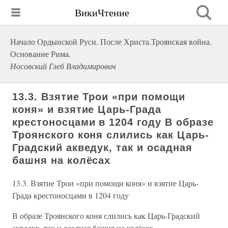
ВикиЧтение
Начало Ордынской Руси. После Христа.Троянская война.
Основание Рима.
Носовский Глеб Владимирович
13.3. Взятие Трои «при помощи
коня» и взятие Царь-Града
крестоносцами в 1204 году В образе
Троянского коня слились как Царь-
Градский акведук, так и осадная
башня на колёсах
13.3. Взятие Трои «при помощи коня» и взятие Царь-
Града крестоносцами в 1204 году
В образе Троянского коня слились как Царь-Градский
акведук, так и осадная башня на колёсах