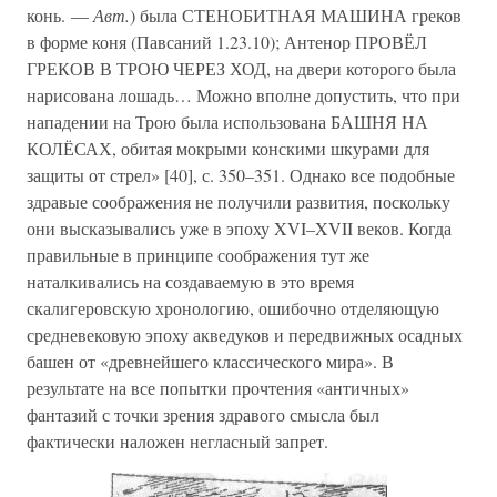
конь. —
Авт.
) была СТЕНОБИТНАЯ МАШИНА греков
в форме коня (Павсаний 1.23.10); Антенор ПРОВЁЛ
ГРЕКОВ В ТРОЮ ЧЕРЕЗ ХОД, на двери которого была
нарисована лошадь… Можно вполне допустить, что при
нападении на Трою была использована БАШНЯ НА
КОЛЁСАХ, обитая мокрыми конскими шкурами для
защиты от стрел» [40], с. 350–351. Однако все подобные
здравые соображения не получили развития, поскольку
они высказывались уже в эпоху XVI–XVII веков. Когда
правильные в принципе соображения тут же
наталкивались на создаваемую в это время
скалигеровскую хронологию, ошибочно отделяющую
средневековую эпоху акведуков и передвижных осадных
башен от «древнейшего классического мира». В
результате на все попытки прочтения «античных»
фантазий с точки зрения здравого смысла был
фактически наложен негласный запрет.