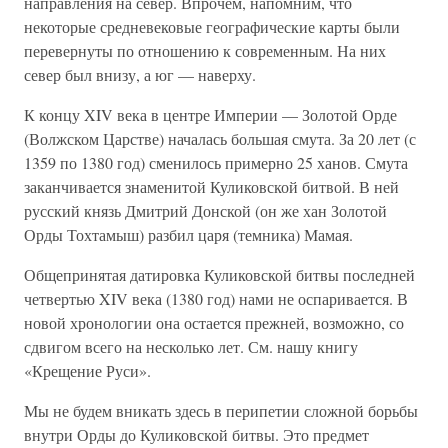
направления на север. Впрочем, напомним, что
некоторые средневековые географические карты были
перевернуты по отношению к современным. На них
север был внизу, а юг — наверху.
К концу XIV века в центре Империи — Золотой Орде
(Волжском Царстве) началась большая смута. За 20 лет (с
1359 по 1380 год) сменилось примерно 25 ханов. Смута
заканчивается знаменитой Куликовской битвой. В ней
русский князь Дмитрий Донской (он же хан Золотой
Орды Тохтамыш) разбил царя (темника) Мамая.
Общепринятая датировка Куликовской битвы последней
четвертью XIV века (1380 год) нами не оспаривается. В
новой хронологии она остается прежней, возможно, со
сдвигом всего на несколько лет. См. нашу книгу
«Крещение Руси».
Мы не будем вникать здесь в перипетии сложной борьбы
внутри Орды до Куликовской битвы. Это предмет