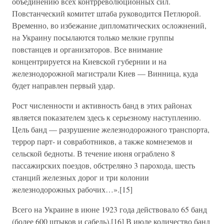
объединению всех контрреволюционных сил.
Повстанческий комитет штаба руководится Петлюрой.
Временно, во избежание дипломатических осложнений,
на Украину посылаются только мелкие группы
повстанцев и организаторов. Все внимание
концентрируется на Киевской губернии и на
железнодорожной магистрали Киев — Винница, куда
будет направлен первый удар.
Рост численности и активность банд в этих районах
является показателем здесь к серьезному наступлению.
Цель банд — разрушение железнодорожного транспорта,
террор парт- и совработников, а также комнеземов и
сельской бедноты. В течение июня ограблено 8
пассажирских поездов, обстреляно 3 парохода, шесть
станций железных дорог и три колонии
железнодорожных рабочих…».[15]
Всего на Украине в июне 1923 года действовало 65 банд
(более 600 штыков и сабель).[16] В июле количество банд