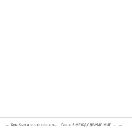
←
→
Кем был и за что воевал Симон Петлюра
Глава 5 МЕЖДУ ДВУМЯ МИРОВЫМИ ВОЙНАМИ