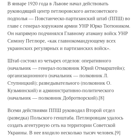
В январе 1920 года в Львове начал действовать
руководящий центр петлюровского антисоветского
подполья — Повстанческо-партизанский штаб (ППШ) во
главе с генерал-хорунжим армии УНР Юрко Тютюником.
Он напрямую подчинялся Главному атаману войск УНР
Симону Петлюре, «как главнокомандующему всех
украинских регулярных и партизанских войск».
Штаб состоял из четырех отделов: оперативного
(начальник — генерал-полковник Юрий Отмарштейн);
организационного (начальник — полковник Л.
Ступницкий); разведывательного (полковник О.
Кузьминский) и административно-политического
(начальник — полковник Добротворский).[8]
Всеми действиями ППШ руководил Второй отдел
(разведка) Польского генштаба. Петлюровцам удалось
создать агентурную сеть на территории Советской
Украины. В нее входило несколько тысяч человек.[9]