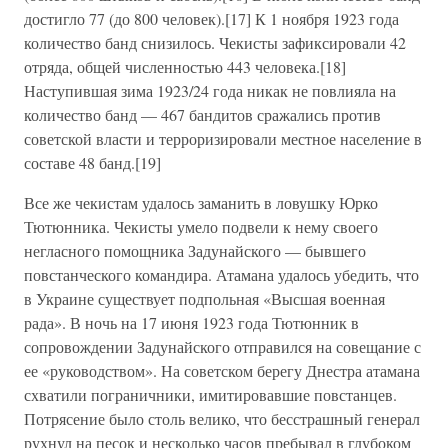
достигло 77 (до 800 человек).[17] К 1 ноября 1923 года
количество банд снизилось. Чекисты зафиксировали 42
отряда, общей численностью 443 человека.[18]
Наступившая зима 1923/24 года никак не повлияла на
количество банд — 467 бандитов сражались против
советской власти и терроризировали местное население в
составе 48 банд.[19]
Все же чекистам удалось заманить в ловушку Юрко
Тютюнника. Чекисты умело подвели к нему своего
негласного помощника Задунайского — бывшего
повстанческого командира. Атамана удалось убедить, что
в Украине существует подпольная «Высшая военная
рада». В ночь на 17 июня 1923 года Тютюнник в
сопровождении Задунайского отправился на совещание с
ее «руководством». На советском берегу Днестра атамана
схватили пограничники, имитировавшие повстанцев.
Потрясение было столь велико, что бесстрашный генерал
рухнул на песок и несколько часов пребывал в глубоком