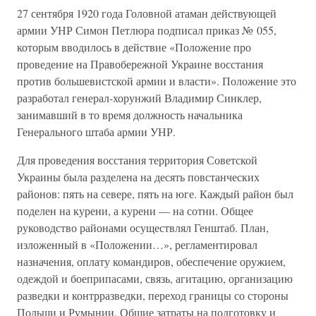
27 сентября 1920 года Головной атаман действующей
армии УНР Симон Петлюра подписал приказ № 055,
которым вводилось в действие «Положение про
проведение на Правобережной Украине восстания
против большевистской армии и власти». Положение это
разработал генерал-хорунжий Владимир Синклер,
занимавший в то время должность начальника
Генерального штаба армии УНР.
Для проведения восстания территория Советской
Украины была разделена на десять повстанческих
районов: пять на севере, пять на юге. Каждый район был
поделен на курени, а курени — на сотни. Общее
руководство районами осуществлял Генштаб. План,
изложенный в «Положении…», регламентировал
назначения, оплату командиров, обеспечение оружием,
одеждой и боеприпасами, связь, агитацию, организацию
разведки и контрразведки, переход границы со стороны
Польши и Румынии. Общие затраты на подготовку и