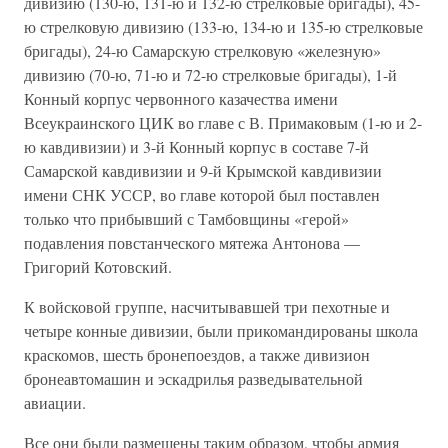
дивизию (130-ю, 131-ю и 132-ю стрелковые бригады), 45-
ю стрелковую дивизию (133-ю, 134-ю и 135-ю стрелковые
бригады), 24-ю Самарскую стрелковую «железную»
дивизию (70-ю, 71-ю и 72-ю стрелковые бригады), 1-й
Конный корпус червонного казачества имени
Всеукраинского ЦИК во главе с В. Примаковым (1-ю и 2-
ю кавдивизии) и 3-й Конный корпус в составе 7-й
Самарской кавдивизии и 9-й Крымской кавдивизии
имени СНК УССР, во главе которой был поставлен
только что прибывший с Тамбовщины «герой»
подавления повстанческого мятежа Антонова —
Григорий Котовский.
К войсковой группе, насчитывавшей три пехотные и
четыре конные дивизии, были прикомандированы школа
краскомов, шесть бронепоездов, а также дивизион
бронеавтомашин и эскадрилья разведывательной
авиации.
Все они были размещены таким образом, чтобы армия