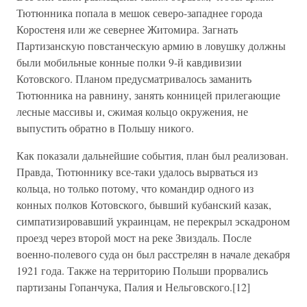
Тютюнника попала в мешок северо-западнее города
Коростеня или же севернее Житомира. Загнать
Партизанскую повстанческую армию в ловушку должны
были мобильные конные полки 9-й кавдивизии
Котовского. Планом предусматривалось заманить
Тютюнника на равнину, занять конницей прилегающие
лесные массивы и, сжимая кольцо окружения, не
выпустить обратно в Польшу никого.
Как показали дальнейшие события, план был реализован.
Правда, Тютюннику все-таки удалось вырваться из
кольца, но только потому, что командир одного из
конных полков Котовского, бывший кубанский казак,
симпатизировавший украинцам, не перекрыл эскадроном
проезд через второй мост на реке Звиздаль. После
военно-полевого суда он был расстрелян в начале декабря
1921 года. Также на территорию Польши прорвались
партизаны Гопанчука, Палия и Нельговского.[12]