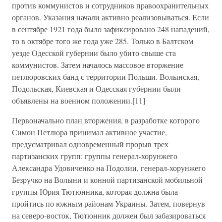
против коммунистов и сотрудников правоохранительных
органов. Указания начали активно реализовываться. Если
в сентябре 1921 года было зафиксировано 248 нападений,
то в октябре того же года уже 285. Только в Балтском
уезде Одесской губернии было убито свыше ста
коммунистов. Затем началось массовое вторжение
петлюровских банд с территории Польши. Волынская,
Подольская, Киевская и Одесская губернии были
объявлены на военном положении.[11]
Первоначально план вторжения, в разработке которого
Симон Петлюра принимал активное участие,
предусматривал одновременный прорыв трех
партизанских групп: группы генерал-хорунжего
Александра Удовиченко на Подолии, генерал-хорунжего
Безручко на Волыни и конной партизанской мобильной
группы Юрия Тютюнника, которая должна была
пройтись по южным районам Украины. Затем, повернув
на северо-восток, Тютюнник должен был забазироваться