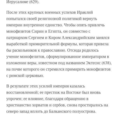
Иерусалиме (629).
После этих крупных военных успехов Ираклий
попытался своей религиозной политикой вернуть
империи внутреннее единство. Чтобы опять привлечь
монофизитов Сирии и Египта, он совместно с
патриархом Сергием и Киром Александрийским занялся
выработкой примирительной формулы, которая привела
бы раскольников к православию. Отсюда родилось
учение монофелитов, сформулированное императором в
изложении веры, известном под названием Эктесис (638),
на почве которого он стремился примирить монофизитов
с римской церковью.
В результате этих усилий империя казалась
восстановленной; ее престиж на Востоке был вновь
упрочен; ее влияние, благодаря обращению в
христианство хорватов и сербов, снова простиралось на
северо-запад вплоть до Балканского полуострова.