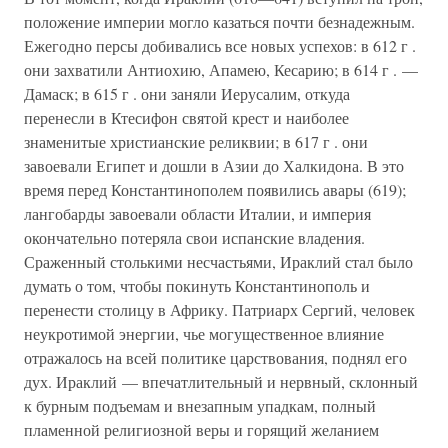
положение империи могло казаться почти безнадежным.
Ежегодно персы добивались все новых успехов: в 612 г .
они захватили Антиохию, Апамею, Кесарию; в 614 г . —
Дамаск; в 615 г . они заняли Иерусалим, откуда
перенесли в Ктесифон святой крест и наиболее
знаменитые христианские реликвии; в 617 г . они
завоевали Египет и дошли в Азии до Халкидона. В это
время перед Константинополем появились авары (619);
лангобарды завоевали области Италии, и империя
окончательно потеряла свои испанские владения.
Сраженный столькими несчастьями, Ираклий стал было
думать о том, чтобы покинуть Константинополь и
перенести столицу в Африку. Патриарх Сергий, человек
неукротимой энергии, чье могущественное влияние
отражалось на всей политике царствования, поднял его
дух. Ираклий — впечатлительный и нервный, склонный
к бурным подъемам и внезапным упадкам, полный
пламенной религиозной веры и горящий желанием