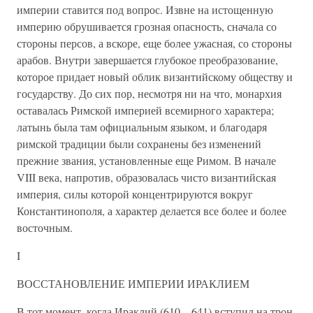
империи ставится под вопрос. Извне на истощенную
империю обрушивается грозная опасность, сначала со
стороны персов, а вскоре, еще более ужасная, со стороны
арабов. Внутри завершается глубокое преобразование,
которое придает новый облик византийскому обществу и
государству. До сих пор, несмотря ни на что, монархия
оставалась Римской империей всемирного характера;
латынь была там официальным языком, и благодаря
римской традиции были сохранены без изменений
прежние звания, установленные еще Римом. В начале
VIII века, напротив, образовалась чисто византийская
империя, силы которой концентрируются вокруг
Константинополя, а характер делается все более и более
восточным.
I
ВОССТАНОВЛЕНИЕ ИМПЕРИИ ИРАКЛИЕМ
В тот момент, когда Ираклий (610—641) вступил на трон,