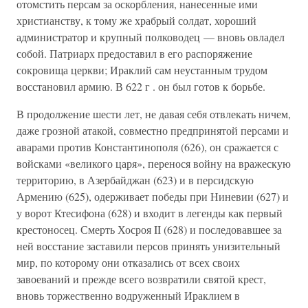
отомстить персам за оскорбления, нанесенные ими
христианству, к тому же храбрый солдат, хороший
администратор и крупный полководец — вновь овладел
собой. Патриарх предоставил в его распоряжение
сокровища церкви; Ираклий сам неустанным трудом
восстановил армию. В 622 г . он был готов к борьбе.
В продолжение шести лет, не давая себя отвлекать ничем,
даже грозной атакой, совместно предпринятой персами и
аварами против Константинополя (626), он сражается с
войсками «великого царя», перенося войну на вражескую
территорию, в Азербайджан (623) и в персидскую
Армению (625), одерживает победы при Ниневии (627) и
у ворот Ктесифона (628) и входит в легенды как первый
крестоносец. Смерть Хосроя II (628) и последовавшее за
ней восстание заставили персов принять унизительный
мир, по которому они отказались от всех своих
завоеваний и прежде всего возвратили святой крест,
вновь торжественно водруженный Ираклием в