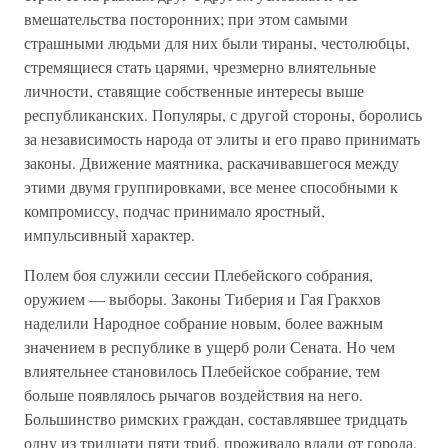
вмешательства посторонних; при этом самыми
страшными людьми для них были тираны, честолюбцы,
стремящиеся стать царями, чрезмерно влиятельные
личности, ставящие собственные интересы выше
республиканских. Популяры, с другой стороны, боролись
за независимость народа от элиты и его право принимать
законы. Движение маятника, раскачивавшегося между
этими двумя группировками, все менее способными к
компромиссу, подчас принимало яростный,
импульсивный характер.
Полем боя служили сессии Плебейского собрания,
оружием — выборы. Законы Тиберия и Гая Гракхов
наделили Народное собрание новым, более важным
значением в республике в ущерб роли Сената. Но чем
влиятельнее становилось Плебейское собрание, тем
больше появлялось рычагов воздействия на него.
Большинство римских граждан, составлявшее тридцать
одну из тридцати пяти триб, проживало вдали от города,