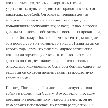
похвастаться тем, что ему покорились тысяча
укрепленных пунктов, девятьсот городов и восемьсот
пиратских кораблей. Он основал тридцать девять
городов, а вдобавок к 20 000 талантам, изрядно
пополнившим республиканскую казну, вдвое выросли
доходы от налогов, собираемых с восточных провинций,
— и все благодаря Помпею. Римские сенаторы впадали
то в восторг, то в изумление, то в испуг. Назначал ли он
кого-нибудь царем, заключал ли мирное соглашение,
покорял ли зарубежную твердыню — во всех своих
деяниях он и впрямь напоминал нового всесильного
Александра Македонского. Сенаторы боялись одного: не
решит ли он со своей армией захватить абсолютную
власть в Риме?
Но когда Помпей прибыл домой, он распустил свои
войска и подчинился Сенату. Это означало, что, даже
пребывая на вершине популярности и власти, он не
намеревался использовать их против республики. Он,