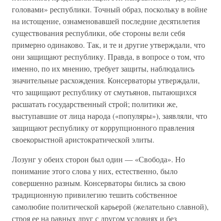
головами» республики. Точный образ, поскольку в войне
на истощение, ознаменовавшей последние десятилетия
существования республики, обе стороны вели себя
примерно одинаково. Так, и те и другие утверждали, что
они защищают республику. Правда, в вопросе о том, что
именно, по их мнению, требует защиты, наблюдались
значительные расхождения. Консерваторы утверждали,
что защищают республику от смутьянов, пытающихся
расшатать государственный строй; политики же,
выступавшие от лица народа («популяры»), заявляли, что
защищают республику от коррупционного правления
своекорыстной аристократической элиты.
Лозунг у обеих сторон был один — «Свобода». Но
понимание этого слова у них, естественно, было
совершенно разным. Консерваторы бились за свою
традиционную привилегию тешить собственное
самолюбие политической карьерой (желательно славной),
строя ее на равных друг с другом условиях и без