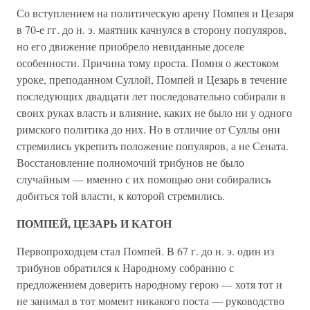
Со вступлением на политическую арену Помпея и Цезаря
в 70-е гг. до н. э. маятник качнулся в сторону популяров,
но его движение приобрело невиданные доселе
особенности. Причина тому проста. Помня о жестоком
уроке, преподанном Суллой, Помпей и Цезарь в течение
последующих двадцати лет последовательно собирали в
своих руках власть и влияние, каких не было ни у одного
римского политика до них. Но в отличие от Суллы они
стремились укрепить положение популяров, а не Сената.
Восстановление полномочий трибунов не было
случайным — именно с их помощью они собирались
добиться той власти, к которой стремились.
ПОМПЕЙ, ЦЕЗАРЬ И КАТОН
Первопроходцем стал Помпей. В 67 г. до н. э. один из
трибунов обратился к Народному собранию с
предложением доверить народному герою — хотя тот и
не занимал в тот момент никакого поста — руководство