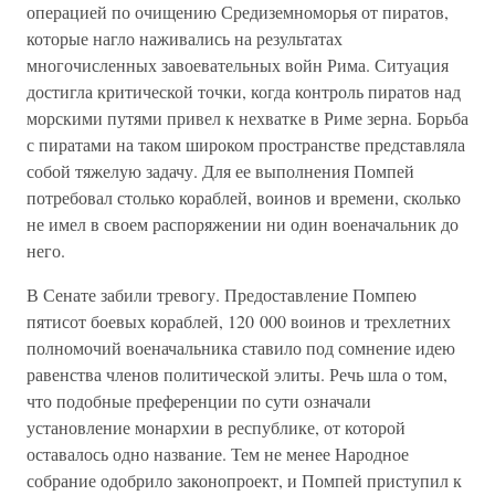
операцией по очищению Средиземноморья от пиратов,
которые нагло наживались на результатах
многочисленных завоевательных войн Рима. Ситуация
достигла критической точки, когда контроль пиратов над
морскими путями привел к нехватке в Риме зерна. Борьба
с пиратами на таком широком пространстве представляла
собой тяжелую задачу. Для ее выполнения Помпей
потребовал столько кораблей, воинов и времени, сколько
не имел в своем распоряжении ни один военачальник до
него.
В Сенате забили тревогу. Предоставление Помпею
пятисот боевых кораблей, 120 000 воинов и трехлетних
полномочий военачальника ставило под сомнение идею
равенства членов политической элиты. Речь шла о том,
что подобные преференции по сути означали
установление монархии в республике, от которой
оставалось одно название. Тем не менее Народное
собрание одобрило законопроект, и Помпей приступил к