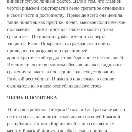
виноват сугубо личный фактор. Дело в том, что главной
чертой римской аристократии было трепетное отношение
к своей чести и достоинству. Превыше всего она ценила
такие понятия, как престиж, почет, высокое политическое
положение — ничто иное для знати не могло с этим
сравниться. По иронии судьбы именно эта черта
заставила Юлия Цезаря начать гражданскую войну,
приведшую к разрушению прогнившей
аристократической среды, столь бережно ее пестовавшей.
Именно эта черта во многом обусловливала грандиозные
сражения за власть в последние годы существования
Римской республики. И именно она лежала в основе
окончательного краха республиканского строя.
ЧЕРНЬ И ПОЛИТИКА
Убийство трибунов Тиберия Гракха и Гая Гракха не могло
не отразиться на политической жизни поздней Римской
республики. Их мать Корнелия объявила священным
местом Римский Форум, где оба ее сына приняли