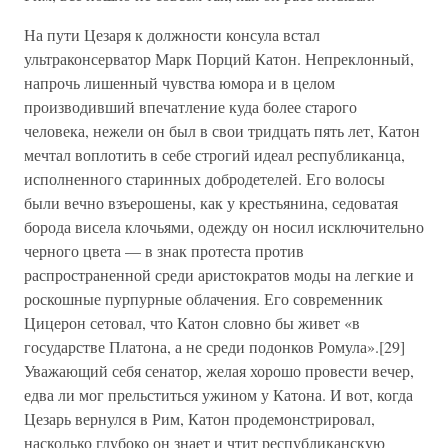
На пути Цезаря к должности консула встал
ультраконсерватор Марк Порций Катон. Непреклонный,
напрочь лишенный чувства юмора и в целом
производивший впечатление куда более старого
человека, нежели он был в свои тридцать пять лет, Катон
мечтал воплотить в себе строгий идеал республиканца,
исполненного старинных добродетелей. Его волосы
были вечно взъерошены, как у крестьянина, седоватая
борода висела клочьями, одежду он носил исключительно
черного цвета — в знак протеста против
распространенной среди аристократов моды на легкие и
роскошные пурпурные облачения. Его современник
Цицерон сетовал, что Катон словно бы живет «в
государстве Платона, а не среди подонков Ромула».[29]
Уважающий себя сенатор, желая хорошо провести вечер,
едва ли мог прельститься ужином у Катона. И вот, когда
Цезарь вернулся в Рим, Катон продемонстрировал,
насколько глубоко он знает и чтит республиканскую