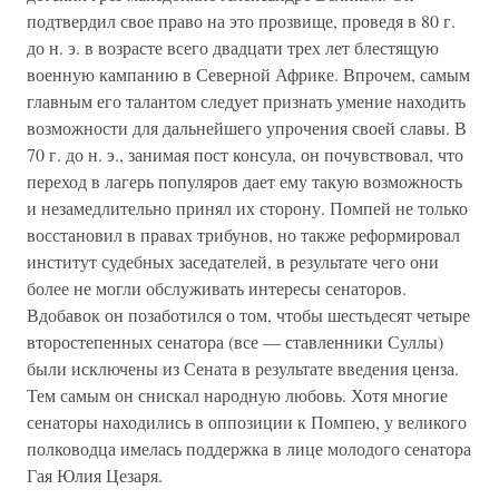
подтвердил свое право на это прозвище, проведя в 80 г.
до н. э. в возрасте всего двадцати трех лет блестящую
военную кампанию в Северной Африке. Впрочем, самым
главным его талантом следует признать умение находить
возможности для дальнейшего упрочения своей славы. В
70 г. до н. э., занимая пост консула, он почувствовал, что
переход в лагерь популяров дает ему такую возможность
и незамедлительно принял их сторону. Помпей не только
восстановил в правах трибунов, но также реформировал
институт судебных заседателей, в результате чего они
более не могли обслуживать интересы сенаторов.
Вдобавок он позаботился о том, чтобы шестьдесят четыре
второстепенных сенатора (все — ставленники Суллы)
были исключены из Сената в результате введения ценза.
Тем самым он снискал народную любовь. Хотя многие
сенаторы находились в оппозиции к Помпею, у великого
полководца имелась поддержка в лице молодого сенатора
Гая Юлия Цезаря.