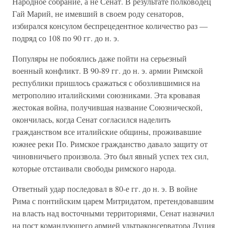
Народное собрание, а не Сенат. В результате полководец
Гай Марий, не имевший в своем роду сенаторов,
избирался консулом беспрецедентное количество раз —
подряд со 108 по 90 гг. до н. э.
Популяры не побоялись даже пойти на серьезный
военный конфликт. В 90-89 гг. до н. э. армии Римской
республики пришлось сражаться с обозлившимися на
метрополию италийскими союзниками. Эта кровавая
жестокая война, получившая название Союзнической,
окончилась, когда Сенат согласился наделить
гражданством все италийские общины, проживавшие
южнее реки По. Римское гражданство давало защиту от
чиновничьего произвола. Это был явный успех тех сил,
которые отстаивали свободы римского народа.
Ответный удар последовал в 80-е гг. до н. э. В войне
Рима с понтийским царем Митридатом, претендовавшим
на власть над восточными территориями, Сенат назначил
на пост командующего армией ультраконсерватора Луция