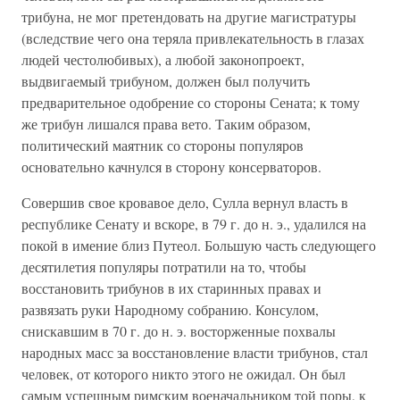
трибуна, не мог претендовать на другие магистратуры
(вследствие чего она теряла привлекательность в глазах
людей честолюбивых), а любой законопроект,
выдвигаемый трибуном, должен был получить
предварительное одобрение со стороны Сената; к тому
же трибун лишался права вето. Таким образом,
политический маятник со стороны популяров
основательно качнулся в сторону консерваторов.
Совершив свое кровавое дело, Сулла вернул власть в
республике Сенату и вскоре, в 79 г. до н. э., удалился на
покой в имение близ Путеол. Большую часть следующего
десятилетия популяры потратили на то, чтобы
восстановить трибунов в их старинных правах и
развязать руки Народному собранию. Консулом,
снискавшим в 70 г. до н. э. восторженные похвалы
народных масс за восстановление власти трибунов, стал
человек, от которого никто этого не ожидал. Он был
самым успешным римским военачальником той поры, к