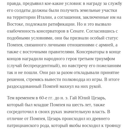
правда, предъявил кое-какие условия: в награду за службу
его солдаты должны были получить земельные участки
на территории Италии, а соглашения, заключенные им на
Востоке, подлежали ратификации. Но и это вызвало
озабоченность консерваторов в Сенате. Согласившись с
подобными условиями, они бы признали особый статус
Помпея, связанного личными отношениями с армией, а
также с восточными правителями. Консерваторы в конце
концов наградили народного героя третьим триумфом
(случай беспрецедентный), но навстречу его пожеланиям
так и не пошли. Они раз за разом откладывали принятие
решения, стремясь вывести полководца из игры. В итоге
раздосадованный Помпей махнул на них рукой.
Тем временем в 60-е гг. до н. э. Гай Юлий Цезарь,
который был младше Помпея на шесть лет, также
сосредоточил в своих руках значительную власть. В
отличие от Помпея, Цезарь происходил из древнего
патрицианского рода, который якобы восходил к троянцу