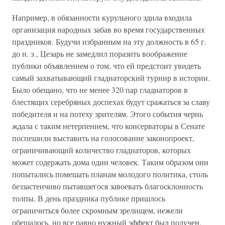
Например, в обязанности курульного эдила входила
организация народных забав во время государственных
праздников. Будучи избранным на эту должность в 65 г.
до н. э., Цезарь не замедлил поразить воображение
публики объявлением о том, что ей предстоит увидеть
самый захватывающий гладиаторский турнир в истории.
Было обещано, что не менее 320 пар гладиаторов в
блестящих серебряных доспехах будут сражаться за славу
победителя и на потеху зрителям. Этого события чернь
ждала с таким нетерпением, что консерваторы в Сенате
поспешили выставить на голосование законопроект,
ограничивающий количество гладиаторов, которых
может содержать дома один человек. Таким образом они
попытались помешать планам молодого политика, столь
беззастенчиво пытавшегося завоевать благосклонность
толпы. В день праздника публике пришлось
ограничиться более скромным зрелищем, нежели
обещалось, но все равно нужный эффект был получен.