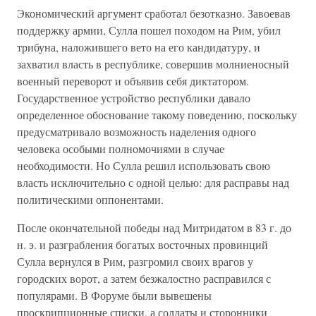
Экономический аргумент сработал безотказно. Завоевав
поддержку армии, Сулла пошел походом на Рим, убил
трибуна, наложившего вето на его кандидатуру, и
захватил власть в республике, совершив молниеносный
военный переворот и объявив себя диктатором.
Государственное устройство республики давало
определенное обоснование такому поведению, поскольку
предусматривало возможность наделения одного
человека особыми полномочиями в случае
необходимости. Но Сулла решил использовать свою
власть исключительно с одной целью: для расправы над
политическими оппонентами.
После окончательной победы над Митридатом в 83 г. до
н. э. и разграбления богатых восточных провинций
Сулла вернулся в Рим, разгромил своих врагов у
городских ворот, а затем безжалостно расправился с
популярами. В Форуме были вывешены
проскрипционные списки, а солдаты и сторонники