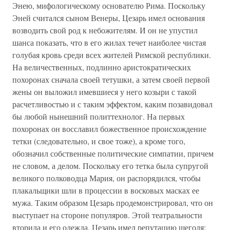
Энею, мифологическому основателю Рима. Поскольку
Эней считался сыном Венеры, Цезарь имел основания
возводить свой род к небожителям. И он не упустил
шанса показать, что в его жилах течет наиболее чистая
голубая кровь среди всех жителей Римской республики.
На величественных, подлинно аристократических
похоронах сначала своей тетушки, а затем своей первой
жены он выложил имевшиеся у него козыри с такой
расчетливостью и с таким эффектом, каким позавидовал
бы любой нынешний политтехнолог. На первых
похоронах он восславил божественное происхождение
тетки (следовательно, и свое тоже), а кроме того,
обозначил собственные политические симпатии, причем
не словом, а делом. Поскольку его тетка была супругой
великого полководца Мария, он распорядился, чтобы
плакальщики шли в процессии в восковых масках ее
мужа. Таким образом Цезарь продемонстрировал, что он
выступает на стороне популяров. Этой театральности
вторила и его одежда. Цезарь имел репутацию щеголя: