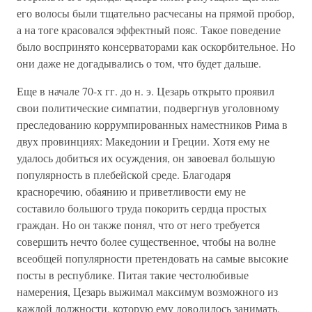
его волосы были тщательно расчесаны на прямой пробор,
а на тоге красовался эффектный пояс. Такое поведение
было воспринято консерваторами как оскорбительное. Но
они даже не догадывались о том, что будет дальше.
Еще в начале 70-х гг. до н. э. Цезарь открыто проявил
свои политические симпатии, подвергнув уголовному
преследованию коррумпированных наместников Рима в
двух провинциях: Македонии и Греции. Хотя ему не
удалось добиться их осуждения, он завоевал большую
популярность в плебейской среде. Благодаря
красноречию, обаянию и приветливости ему не
составило большого труда покорить сердца простых
граждан. Но он также понял, что от него требуется
совершить нечто более существенное, чтобы на волне
всеобщей популярности претендовать на самые высокие
посты в республике. Питая такие честолюбивые
намерения, Цезарь выжимал максимум возможного из
каждой должности, которую ему доводилось занимать.