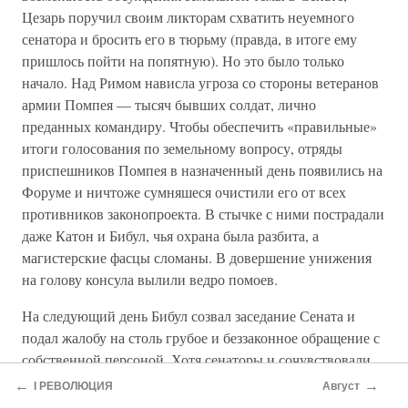
Цезарь поручил своим ликторам схватить неуемного
сенатора и бросить его в тюрьму (правда, в итоге ему
пришлось пойти на попятную). Но это было только
начало. Над Римом нависла угроза со стороны ветеранов
армии Помпея — тысяч бывших солдат, лично
преданных командиру. Чтобы обеспечить «правильные»
итоги голосования по земельному вопросу, отряды
приспешников Помпея в назначенный день появились на
Форуме и ничтоже сумняшеся очистили его от всех
противников законопроекта. В стычке с ними пострадали
даже Катон и Бибул, чья охрана была разбита, а
магистерские фасцы сломаны. В довершение унижения
на голову консула вылили ведро помоев.
На следующий день Бибул созвал заседание Сената и
подал жалобу на столь грубое и беззаконное обращение с
собственной персоной. Хотя сенаторы и сочувствовали
ему, они не знали, как ему помочь. Всю вторую половину
←
→
I РЕВОЛЮЦИЯ
Август
года Бибул провел дома, дрожа от страха за свою жизнь.