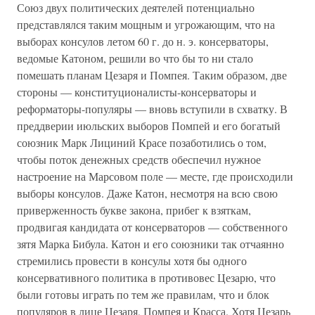
Союз двух политических деятелей потенциально
представлялся таким мощным и угрожающим, что на
выборах консулов летом 60 г. до н. э. консерваторы,
ведомые Катоном, решили во что бы то ни стало
помешать планам Цезаря и Помпея. Таким образом, две
стороны — конституционалисты-консерваторы и
реформаторы-популяры — вновь вступили в схватку. В
преддверии июльских выборов Помпей и его богатый
союзник Марк Лициний Красе позаботились о том,
чтобы поток денежных средств обеспечил нужное
настроение на Марсовом поле — месте, где происходили
выборы консулов. Даже Катон, несмотря на всю свою
приверженность букве закона, прибег к взяткам,
продвигая кандидата от консерваторов — собственного
зятя Марка Бибула. Катон и его союзники так отчаянно
стремились провести в консулы хотя бы одного
консервативного политика в противовес Цезарю, что
были готовы играть по тем же правилам, что и блок
популяров в лице Цезаря, Помпея и Красса. Хотя Цезарь