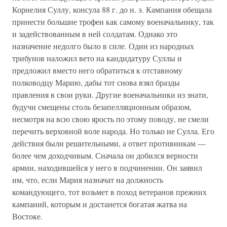
Корнелия Суллу, консула 88 г. до н. э. Кампания обещала
принести большие трофеи как самому военачальнику, так
и задействованным в ней солдатам. Однако это
назначение недолго было в силе. Один из народных
трибунов наложил вето на кандидатуру Суллы и
предложил вместо него обратиться к отставному
полководцу Марию, дабы тот снова взял бразды
правления в свои руки. Другие военачальники из знати,
будучи смещены столь безапелляционным образом,
несмотря на всю свою ярость по этому поводу, не смели
перечить верховной воле народа. Но только не Сулла. Его
действия были решительными, а ответ противникам —
более чем доходчивым. Сначала он добился верности
армии, находившейся у него в подчинении. Он заявил
им, что, если Мария назначат на должность
командующего, тот возьмет в поход ветеранов прежних
кампаний, которым и достанется богатая жатва на
Востоке.