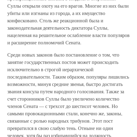
Суллы открыли охоту на его врагов. Многие из них были
убиты или изгнаны из города, а их имущество
конфисковано. Столь же реакционной была и
законодательная деятельность диктатора Суллы,
нацеленная на решительное ослабление власти популяров
и расширение полномочий Сената.
Среди новых законов было постановление о том, что
занятие государственных постов может происходить
исключительно в строгой иерархической
последовательности. Таким образом, популяры лишились
возможности, минуя средние звенья, быстро достигать
звания консула путем народного голосования. Также за
счет сторонников Суллы было увеличено количество
членов Сената — с трехсот до шестисот человек. Но
самыми провокационными стали, конечно же, законы,
связанные с ролью народных трибунов. Этот пост
превратился в свою слабую тень. Отныне ни один
человек, хотя бы раз избиравшийся на должность