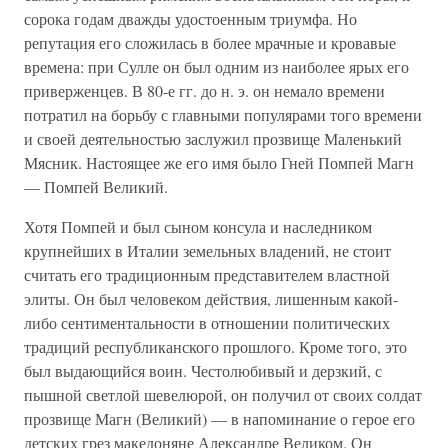
сорока годам дважды удостоенным триумфа. Но
репутация его сложилась в более мрачные и кровавые
времена: при Сулле он был одним из наиболее ярых его
приверженцев. В 80-е гг. до н. э. он немало времени
потратил на борьбу с главными популярами того времени
и своей деятельностью заслужил прозвище Маленький
Мясник. Настоящее же его имя было Гней Помпей Магн
— Помпей Великий.
Хотя Помпей и был сыном консула и наследником
крупнейших в Италии земельных владений, не стоит
считать его традиционным представителем властной
элиты. Он был человеком действия, лишенным какой-
либо сентиментальности в отношении политических
традиций республиканского прошлого. Кроме того, это
был выдающийся воин. Честолюбивый и дерзкий, с
пышной светлой шевелюрой, он получил от своих солдат
прозвище Магн (Великий) — в напоминание о герое его
детских грез македоняне Александре Великом. Он