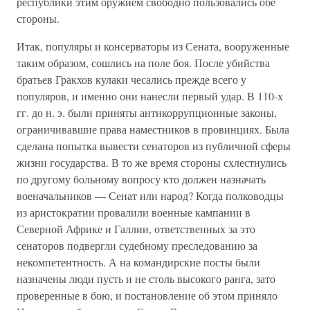
республики этим оружием свободно пользовались обе
стороны.
Итак, популяры и консерваторы из Сената, вооруженные
таким образом, сошлись на поле боя. После убийства
братьев Гракхов кулаки чесались прежде всего у
популяров, и именно они нанесли первый удар. В 110-х
гг. до н. э. были приняты антикоррупционные законы,
ограничивавшие права наместников в провинциях. Была
сделана попытка вывести сенаторов из публичной сферы
жизни государства. В то же время стороны схлестнулись
по другому больному вопросу кто должен назначать
военачальников — Сенат или народ? Когда полководцы
из аристократии провалили военные кампании в
Северной Африке и Галлии, ответственных за это
сенаторов подвергли судебному преследованию за
некомпетентность. А на командирские посты были
назначены люди пусть и не столь высокого ранга, зато
проверенные в бою, и постановление об этом приняло