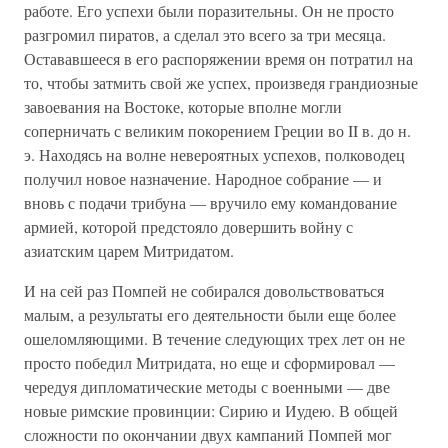
работе. Его успехи были поразительны. Он не просто
разгромил пиратов, а сделал это всего за три месяца.
Остававшееся в его распоряжении время он потратил на
то, чтобы затмить свой же успех, произведя грандиозные
завоевания на Востоке, которые вполне могли
соперничать с великим покорением Греции во II в. до н.
э. Находясь на волне невероятных успехов, полководец
получил новое назначение. Народное собрание — и
вновь с подачи трибуна — вручило ему командование
армией, которой предстояло довершить войну с
азиатским царем Митридатом.
И на сей раз Помпей не собирался довольствоваться
малым, а результаты его деятельности были еще более
ошеломляющими. В течение следующих трех лет он не
просто победил Митридата, но еще и сформировал —
чередуя дипломатические методы с военными — две
новые римские провинции: Сирию и Иудею. В общей
сложности по окончании двух кампаний Помпей мог