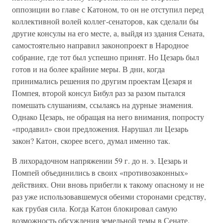
оппозиции во главе с Катоном, то он не отступил перед
коллективной волей коллег-сенаторов, как сделали бы
другие консулы на его месте, а, выйдя из здания Сената,
самостоятельно направил законопроект в Народное
собрание, где тот был успешно принят. Но Цезарь был
готов и на более крайние меры. В дни, когда
принимались решения по другим проектам Цезаря и
Помпея, второй консул Бибул раз за разом пытался
помешать слушаниям, ссылаясь на дурные знамения.
Однако Цезарь, не обращая на него внимания, попросту
«продавил» свои предложения. Нарушал ли Цезарь
закон? Катон, скорее всего, думал именно так.
В лихорадочном напряжении 59 г. до н. э. Цезарь и
Помпей объединились в своих «противозаконных»
действиях. Они вновь прибегли к такому опасному и не
раз уже использовавшемуся обеими сторонами средству,
как грубая сила. Когда Катон блокировал самую
возможность обсуждения земельной темы в Сенате,