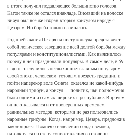
в итоге получил подавляющее большинство голосов,
Катон также не остался внакладе. Висевший на волоске
Бибул был все же избран вторым консулом наряду с
Цезарем. Но борьба только начиналась.
Год пребывания Цезаря на посту консула представляет
собой логическое завершение всей долгой борьбы между
популярами и конституционалистами. Как выяснилось,
победу в ней праздновали популяры. В самом деле, в 59
г. до н. э. случилось неслыханное: главным популяром
своей эпохи, человеком, готовым презреть традиции и
пойти наперекор воле Сената, оказался не какой-нибудь
народный трибун, а консул — политик, чьи полномочия
были одними из самых широких в республике. Впрочем,
он не отказывался и от проверенных временем
радикальных методов, которыми не раз пользовались
народные трибуны. Когда, например, Цезарь, предложив
законопроект Помпея о наделении солдат землей,
натолкнулся на стену сопротивления со стороны