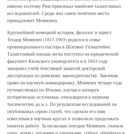
именно поэтому Рим привлекал наиболее талантливых
исследователей. Среди них самое почетное место
принадлежит Моммзену.
Крупнейший немецкий историк, филолог и юрист
Теодор Моммзен (1817-1903) родился в семье
провинциального пастора в Шлезвиг-Гольштейне.
Талантливый юноша легко поступил на юридический
факультет Кильского университета и в 1843 году
завершил учебу блестящей защитой докторской
диссертации по римскому законодательству. Завоевав
право на научную командировку, Моммзен четыре года
путешествовал по Италии, изучая и копируя
исторические источники, относящиеся к первому
тысячелетию до н.э. По результатам исследований он
опубликовал серию статей, что сделало его имя
известным в научных кругах и позволило продолжать
начатую работу. За несколько поездок Моммзен, сначала
один, затем с друзьями и учениками, собрал, обработал и