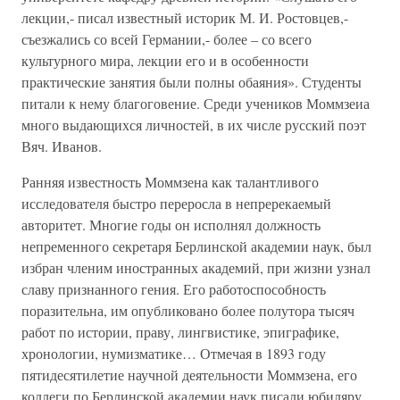
лекции,- писал известный историк М. И. Ростовцев,-
съезжались со всей Германии,- более – со всего
культурного мира, лекции его и в особенности
практические занятия были полны обаяния». Студенты
питали к нему благоговение. Среди учеников Моммзеиа
много выдающихся личностей, в их числе русский поэт
Вяч. Иванов.
Ранняя известность Моммзена как талантливого
исследователя быстро переросла в непререкаемый
авторитет. Многие годы он исполнял должность
непременного секретаря Берлинской академии наук, был
избран членим иностранных академий, при жизни узнал
славу признанного гения. Его работоспособность
поразительна, им опубликовано более полутора тысяч
работ по истории, праву, лингвистике, эпиграфике,
хронологии, нумизматике… Отмечая в 1893 году
пятидесятилетие научной деятельности Моммзена, его
коллеги по Берлинской академии наук писали юбиляру,