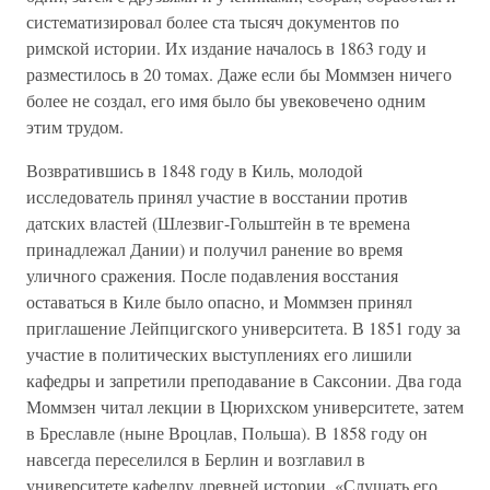
систематизировал более ста тысяч документов по
римской истории. Их издание началось в 1863 году и
разместилось в 20 томах. Даже если бы Моммзен ничего
более не создал, его имя было бы увековечено одним
этим трудом.
Возвратившись в 1848 году в Киль, молодой
исследователь принял участие в восстании против
датских властей (Шлезвиг-Гольштейн в те времена
принадлежал Дании) и получил ранение во время
уличного сражения. После подавления восстания
оставаться в Киле было опасно, и Моммзен принял
приглашение Лейпцигского университета. В 1851 году за
участие в политических выступлениях его лишили
кафедры и запретили преподавание в Саксонии. Два года
Моммзен читал лекции в Цюрихском университете, затем
в Бреславле (ныне Вроцлав, Польша). В 1858 году он
навсегда переселился в Берлин и возглавил в
университете кафедру древней истории. «Слушать его