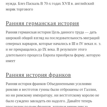
нужда. Блез Паскаль В 70-х годах XVII в. английский
моряк торгового
Ранняя германская история
Ранняя германская история Цель данного труда — дать
широкий общий взгляд на последовательность миграций
северных варваров, которые начались в III и IV веках н. э.
и не прекращались до IX века. В результате этого
длительного процесса Европа приобрела форму, которую
имеет
Ранняя история франков
Ранняя история франков Объединенными усилиями
римлян и вестготов гунны были отброшены от Галлии,
но ни римскому императору, ни вестготскому королю не
было суждено завладеть ею надолго. Давайте теперь
проследим подъем франков, которые менее чем за