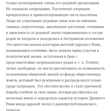
только полноправные члены его родовой организации.
Их называли патрициями. Постепенно патриции
превратились в привилегированную часть населения.
Люди же утратившие родовые связи или не имевшие
таковых (переселенцы, завоеванное население, попавшие
в зависимость от родовой знати) первоначально в состав
родов не входили и находились в бесправном положении.
Эта многочисленная категория жителей царского Рима,
называвшаяся плебеями, была лишена права участия в
политической жизни, вступления в брак с
представителями патрицианских родов и т. п. Плебеи,
лично свободные, не могли рассчитывать на возможность
пользования общинной землей из фонда общественных
земель, который был резервным и распределялся только
среди патрициев. Это обстоятельство и стало причиной
борьбы плебеев за свои права, которая растянулась на
несколько веков и определила характер истории Древнего
Рима конца царской эпохи и раннереспубликанского
периода.