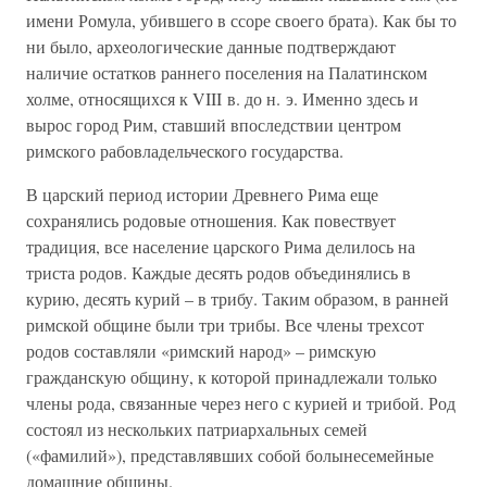
имени Ромула, убившего в ссоре своего брата). Как бы то
ни было, археологические данные подтверждают
наличие остатков раннего поселения на Палатинском
холме, относящихся к VIII в. до н. э. Именно здесь и
вырос город Рим, ставший впоследствии центром
римского рабовладельческого государства.
В царский период истории Древнего Рима еще
сохранялись родовые отношения. Как повествует
традиция, все население царского Рима делилось на
триста родов. Каждые десять родов объединялись в
курию, десять курий – в трибу. Таким образом, в ранней
римской общине были три трибы. Все члены трехсот
родов составляли «римский народ» – римскую
гражданскую общину, к которой принадлежали только
члены рода, связанные через него с курией и трибой. Род
состоял из нескольких патриархальных семей
(«фамилий»), представлявших собой болынесемейные
домашние общины.