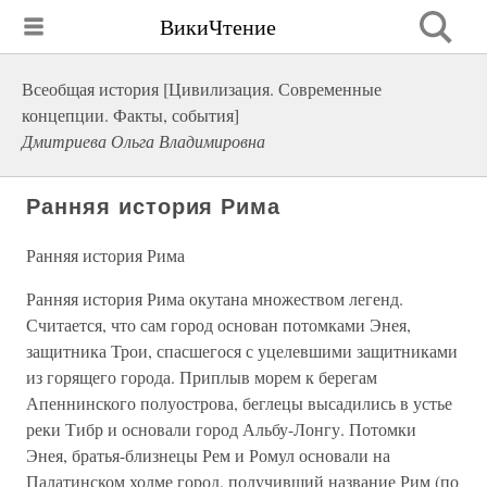
ВикиЧтение
Всеобщая история [Цивилизация. Современные
концепции. Факты, события]
Дмитриева Ольга Владимировна
Ранняя история Рима
Ранняя история Рима
Ранняя история Рима окутана множеством легенд.
Считается, что сам город основан потомками Энея,
защитника Трои, спасшегося с уцелевшими защитниками
из горящего города. Приплыв морем к берегам
Апеннинского полуострова, беглецы высадились в устье
реки Тибр и основали город Альбу-Лонгу. Потомки
Энея, братья-близнецы Рем и Ромул основали на
Палатинском холме город, получивший название Рим (по