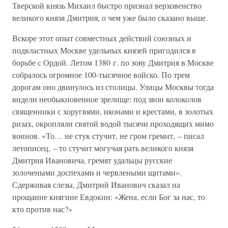
Тверской князь Михаил быстро признал верховенство
великого князя Дмитрия, о чем уже было сказано выше.
Вскоре этот опыт совместных действий союзных и
подвластных Москве удельных князей пригодился в
борьбе с Ордой. Летом 1380 г. по зову Дмитрия в Москве
собралось огромное 100-тысячное войско. По трем
дорогам оно двинулось из столицы. Улицы Москвы тогда
видели необыкновенное зрелище: под звон колоколов
священники с хоругвями, иконами и крестами, в золотых
ризах, окропляли святой водой тысячи проходящих мимо
воинов. «То… не стук стучит, не гром гремит, – писал
летописец, – то стучит могучая рать великого князя
Дмитрия Ивановича, гремят удальцы русские
золочеными доспехами и червлеными щитами».
Сдерживая слезы, Дмитрий Иванович сказал на
прощание княгине Евдокии: «Жена, если Бог за нас, то
кто против нас?»