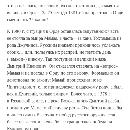
этого началась, по словам русского летописца, «замятня
великая в Орде». За 25 лет (до 1381 г.) на престоле в Орде
сменилось 25 ханов!
К 1380 г. ситуация в Орде оставалась запутанной: часть
ее стояла за эмира Мамая, а часть – за хана Тохтамыша из
рода Джучидов. Русским князьям приходилось ублажать
обоих… или, пользуясь их распрей, не платить дань
(«выход») никому. Так поступил и великий князь
Дмитрий Иванович. Он отказался отвечать на «запрос»
Мамая и не поехал в Орду по его вызову. Формально он
действовал по закону: Мамай происходил не из
Чингизидов, т. е. не принадлежал к царскому роду, а был,
как и Дмитрий, только эмиром. Более того, в 1378 г.
в Рязанской земле, на реке Вожже, князь Дмитрий разбил
посланную Мамаем «Бегичеву рать». Эта битва вошла бы
в число самых блестящих побед русского оружия, если
бы ее не заслонила еще более грандиозная победа на
Куликовом поле.