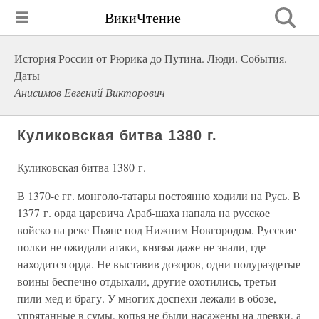
ВикиЧтение
История России от Рюрика до Путина. Люди. События.
Даты
Анисимов Евгений Викторович
Куликовская битва 1380 г.
Куликовская битва 1380 г.
В 1370-е гг. монголо-татары постоянно ходили на Русь. В
1377 г. орда царевича Араб-шаха напала на русское
войско на реке Пьяне под Нижним Новгородом. Русские
полки не ожидали атаки, князья даже не знали, где
находится орда. Не выставив дозоров, одни полураздетые
воины беспечно отдыхали, другие охотились, третьи
пили мед и брагу. У многих доспехи лежали в обозе,
упрятанные в сумы, копья не были насажены на древки, а