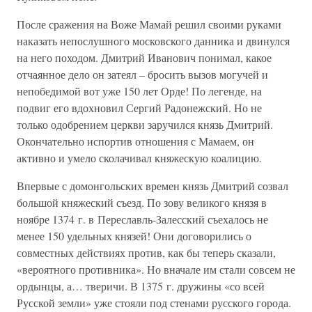
После сражения на Воже Мамай решил своими руками
наказать непослушного московского данника и двинулся
на него походом. Дмитрий Иванович понимал, какое
отчаянное дело он затеял – бросить вызов могучей и
непобедимой вот уже 150 лет Орде! По легенде, на
подвиг его вдохновил Сергий Радонежский. Но не
только одобрением церкви заручился князь Дмитрий.
Окончательно испортив отношения с Мамаем, он
активно и умело сколачивал княжескую коалицию.
Впервые с домонгольских времен князь Дмитрий созвал
большой княжеский съезд. По зову великого князя в
ноябре 1374 г. в Переславль-Залесский съехалось не
менее 150 удельных князей! Они договорились о
совместных действиях против, как бы теперь сказали,
«вероятного противника». Но вначале им стали совсем не
ордынцы, а… тверичи. В 1375 г. дружины «со всей
Русской земли» уже стояли под стенами русского города.