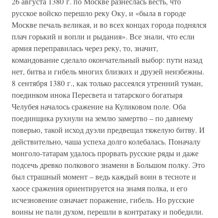
26 августа 1380 г. по Москве разнеслась весть, что
русское войско перешло реку Оку, и «была в городе
Москве печаль великая, и во всех концах города поднялся
плач горький и вопли и рыдания». Все знали, что если
армия переправилась через реку, то, значит,
командование сделало окончательный выбор: пути назад
нет, битва и гибель многих близких и друзей неизбежны.
8 сентября 1380 г., как только рассеялся утренний туман,
поединком инока Пересвета и татарского богатыря
Челубея началось сражение на Куликовом поле. Оба
поединщика рухнули на землю замертво – по давнему
поверью, такой исход дуэли предвещал тяжелую битву. И
действительно, чаша успеха долго колебалась. Поначалу
монголо-татарам удалось прорвать русские ряды и даже
подсечь древко полкового знамени в Большом полку. Это
был страшный момент – ведь каждый воин в тесноте и
хаосе сражения ориентируется на знамя полка, и его
исчезновение означает поражение, гибель. Но русские
воины не пали духом, перешли в контратаку и победили.