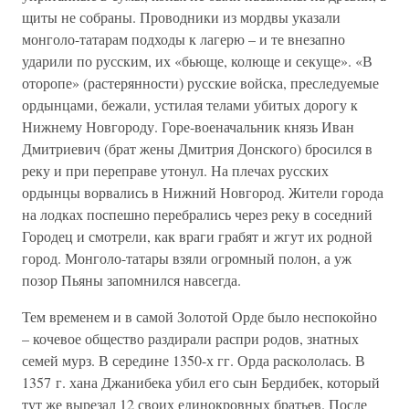
щиты не собраны. Проводники из мордвы указали
монголо-татарам подходы к лагерю – и те внезапно
ударили по русским, их «бьюще, колюще и секуще». «В
оторопе» (растерянности) русские войска, преследуемые
ордынцами, бежали, устилая телами убитых дорогу к
Нижнему Новгороду. Горе-военачальник князь Иван
Дмитриевич (брат жены Дмитрия Донского) бросился в
реку и при переправе утонул. На плечах русских
ордынцы ворвались в Нижний Новгород. Жители города
на лодках поспешно перебрались через реку в соседний
Городец и смотрели, как враги грабят и жгут их родной
город. Монголо-татары взяли огромный полон, а уж
позор Пьяны запомнился навсегда.
Тем временем и в самой Золотой Орде было неспокойно
– кочевое общество раздирали распри родов, знатных
семей мурз. В середине 1350-х гг. Орда раскололась. В
1357 г. хана Джанибека убил его сын Бердибек, который
тут же вырезал 12 своих единокровных братьев. После