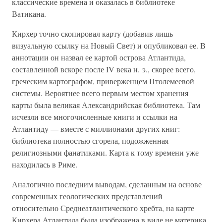
классические времена и оказалась в библиотеке
Ватикана.
Кирхер точно скопировал карту (добавив лишь
визуальную ссылку на Новый Свет) и опубликовал ее. В
аннотации он назвал ее картой острова Атлантида,
составленной вскоре после IV века н. э., скорее всего,
греческим картографом, приверженцем Птолемеевой
системы. Вероятнее всего первым местом хранения
карты была великая Александрийская библиотека. Там
исчезли все многочисленные книги и ссылки на
Атлантиду — вместе с миллионами других книг:
библиотека полностью сгорела, подожженная
религиозными фанатиками. Карта к тому времени уже
находилась в Риме.
Аналогично последним выводам, сделанным на основе
современных геологических представлений
относительно Среднеатлантического хребта, на карте
Кирхера Атлантида была изображена в виде не материка,