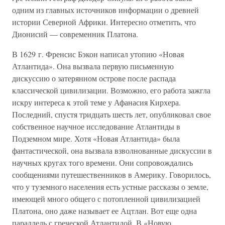
одним из главных источников информации о древней
истории Северной Африки. Интересно отметить, что
Дионисий — современник Платона.
В 1629 г. Френсис Бэкон написал утопию «Новая
Атлантида». Она вызвала первую письменную
дискуссию о затерянном острове после распада
классической цивилизации. Возможно, его работа зажгла
искру интереса к этой теме у Афанасия Кирхера.
Последний, спустя тридцать шесть лет, опубликовал свое
собственное научное исследование Атлантиды в
Подземном мире. Хотя «Новая Атлантида» была
фантастической, она вызвала взволнованные дискуссии в
научных кругах того времени. Они сопровождались
сообщениями путешественников в Америку. Говорилось,
что у туземного населения есть устные рассказы о земле,
имеющей много общего с потопленной цивилизацией
Платона, оно даже называет ее Ацтлан. Вот еще одна
параллель с греческой Атлантидой. В «Новую