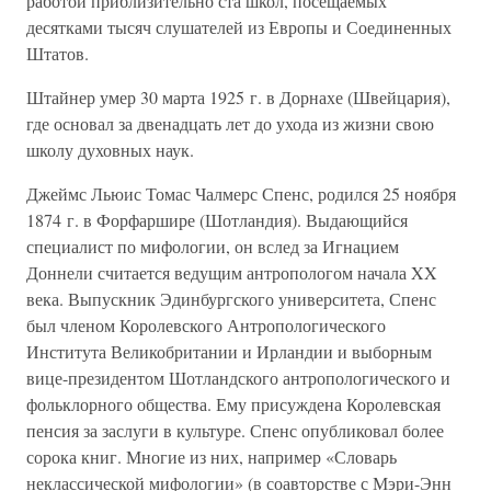
работой приблизительно ста школ, посещаемых
десятками тысяч слушателей из Европы и Соединенных
Штатов.
Штайнер умер 30 марта 1925 г. в Дорнахе (Швейцария),
где основал за двенадцать лет до ухода из жизни свою
школу духовных наук.
Джеймс Льюис Томас Чалмерс Спенс, родился 25 ноября
1874 г. в Форфаршире (Шотландия). Выдающийся
специалист по мифологии, он вслед за Игнацием
Доннели считается ведущим антропологом начала XX
века. Выпускник Эдинбургского университета, Спенс
был членом Королевского Антропологического
Института Великобритании и Ирландии и выборным
вице-президентом Шотландского антропологического и
фольклорного общества. Ему присуждена Королевская
пенсия за заслуги в культуре. Спенс опубликовал более
сорока книг. Многие из них, например «Словарь
неклассической мифологии» (в соавторстве с Мэри-Энн