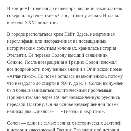
В конце VI столетия до нашей эры великий законодатель
совершил путешествие в Саис, столицу дельты Нила во
времена XXVI династии.
В городе располагался храм Нейт. Здесь, начертанная
иероглифами или изображенная на посвященных
историческим событиям колоннах, хранилась история
Этеленти. Ее перевел Солону высший священник
Сонхис. После возвращения в Грецию Солон изложил
все подробности полученных знаний в Эпической поэме
«Атлантикос». Но поэма осталась незаконченной, потому
что незадолго до смерти в 560 г. до н. э. Солон вынужден
был больше заниматься политическими проблемами.
Приблизительно через 150 лет незаконченную рукопись
передали Платону. Он на основе незавершенной поэмы
написал два «Диалога» — «Тимей» и «Критий».
Солон — один из самых великих исторических деятелей
в истории классической Греции. Его знания об истории