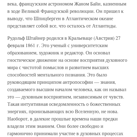
века, французским астрономом Жаном Байи, казненным
в ходе Великой Французской революции. Он пришел к
выводу, что Шпицберген в Атлантическом океане
представляет собой все, что осталось от Атлантиды.
Рудольф Штайнер родился в Кральеваце (Австрия) 27
февраля 1861 г. Это ученый с университетским
образованием, художник и редактор. Он основал
гностическое движение на основе восприятия духовного
мира с чистотой помыслов и развитием высших
способностей ментального познания. Это было
руководящим принципом антропософии — знания,
создаваемого высшим началом человека, как он называл
это — духовным восприятием, независимым от чувств.
Такая интуитивная осведомленность о божественных
энергиях, пронизывающих всю Вселенную, не нова.
Наоборот, в далекие прошлые времена наши предки
владели этим знанием. Они более свободно и
гармонично принимали участие в духовных процессах