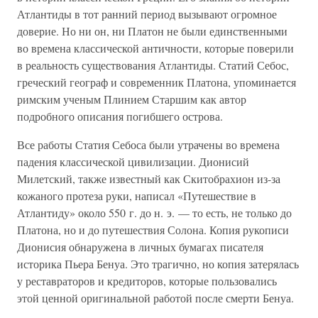
Атлантиды в тот ранний период вызывают огромное
доверие. Но ни он, ни Платон не были единственными
во времена классической античности, которые поверили
в реальность существования Атлантиды. Статий Себос,
греческий географ и современник Платона, упоминается
римским ученым Плинием Старшим как автор
подробного описания погибшего острова.
Все работы Статия Себоса были утрачены во времена
падения классической цивилизации. Дионисий
Милетский, также известный как Скитобрахион из-за
кожаного протеза руки, написал «Путешествие в
Атлантиду» около 550 г. до н. э. — то есть, не только до
Платона, но и до путешествия Солона. Копия рукописи
Дионисия обнаружена в личных бумагах писателя
историка Пьера Бенуа. Это трагично, но копия затерялась
у реставраторов и кредиторов, которые пользовались
этой ценной оригинальной работой после смерти Бенуа.