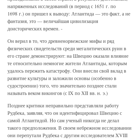
напряженных исследований (в период с 1651 г. по
1698 г.) он пришел к выводу: Атлантида — это факт, а не
фантазия, это — величайшая цивилизация
доисторических времен. -
Он верил в то, что древненорвежские мифы и ряд
физических свидетельств среди мегалитических руин в
его стране демонстрируют: на Швецию оказали влияние
те относительно немногие жители Атлантиды, которым
удалось пережить катастрофу. Они внесли свой вклад в
развитие культуры и заложили основы (особенно в
судостроении) того, что значительно позднее стали
называть веком викингов (с IX по XII вв. н. э.)
Позднее критики неправильно представляли работу
Рудбека, заявляя, что он идентифицировал Швецию с
самой Атлантидой. Но сам ученый никогда не делал
такого предположения. В своем небрежном исследовании
они перепутали Рудбека с другим исследователем XVIII