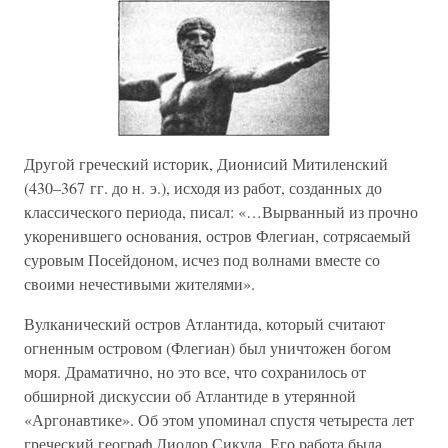
Другой греческий историк, Дионисий Митиленский
(430–367 гг. до н. э.), исходя из работ, созданных до
классического периода, писал: «…Вырванный из прочно
укоренившего основания, остров Флегиан, сотрясаемый
суровым Посейдоном, исчез под волнами вместе со
своими нечестивыми жителями».
Вулканический остров Атлантида, который считают
огненным островом (Флегиан) был уничтожен богом
моря. Драматично, но это все, что сохранилось от
обширной дискуссии об Атлантиде в утерянной
«Аргонавтике». Об этом упоминал спустя четыреста лет
греческий географ Диодор Сикула. Его работа была