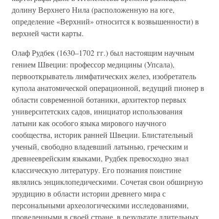
долину Верхнего Нила (расположенную на юге,
определение «Верхний» относится к возвышенности) в
верхней части карты.
Олаф Рудбек (1630–1702 гг.) был настоящим научным
гением Швеции: профессор медицины (Упсала),
первооткрыватель лимфатических желез, изобретатель
купола анатомической операционной, ведущий пионер в
области современной ботаники, архитектор первых
университетских садов, инициатор использования
латыни как особого языка мирового научного
сообщества, историк ранней Швеции. Блистательный
ученый, свободно владевший латынью, греческим и
древнееврейским языками, Рудбек превосходно знал
классическую литературу. Его познания поистине
являлись энциклопедическими. Сочетая свои обширную
эрудицию в области истории древнего мира с
персональными археологическими исследованиями,
проведенными в своей стране, в результате длительных,