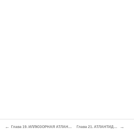
←
→
Глава 19. ИЛЛЮЗОРНАЯ АТЛАНТИДА В ЭГЕЙСКОМ МОРЕ
Глава 21. АТЛАНТИДА В АНТАРКТИДЕ