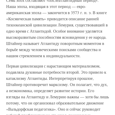
Семь эпох составляют «послеатлантидный период».
Наша эпоха, входящая в этот период — евро-
американская эпоха — закончится в 3573 г. н. э. В книге
«Космическая память» приводится описание ранней
тихоокеанской цивилизации Лемурия, существовавшей в
одно время с Атлантидой. Особое внимание уделяется
высокоразвитым способностям ясновидения у ее народа.
Штайнер называет Атлантиду поворотным моментом в
борьбе между человеческими поисками сообщества и
нашим стремлением к индивидуальности.
Первая цивилизация с нарастающим материализмом,
подавляла духовные потребности второй. Это привело к
катаклизму Атлантиды. Интерпретируя прошлое,
Штайнер противоречит марксизму. Он полагает, что дух,
а неэкономика, определяет развитие истории. Его
взгляды на Атлантиду и Лемурию важны — хотя бы лишь
потому, что он организовал образовательное движение
«Вальдорфская педагогика». Оно и сейчас руководит