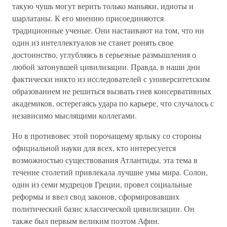
такую чушь могут верить только маньяки, идиоты и
шарлатаны. К его мнению присоединяются
традиционные ученые. Они настаивают на том, что ни
один из интеллектуалов не станет ронять свое
достоинство, углубляясь в серьезные размышления о
любой затонувшей цивилизации. Правда, в наши дни
фактически никто из исследователей с университетским
образованием не решиться вызвать гнев консервативных
академиков, остерегаясь удара по карьере, что случалось с
независимо мыслящими коллегами.
Но в противовес этой порочащему ярлыку со стороны
официальной науки для всех, кто интересуется
возможностью существования Атлантиды, эта тема в
течение столетий привлекала лучшие умы мира. Солон,
один из семи мудрецов Греции, провел социальные
реформы и ввел свод законов, сформировавших
политический базис классической цивилизации. Он
также был первым великим поэтом Афин.