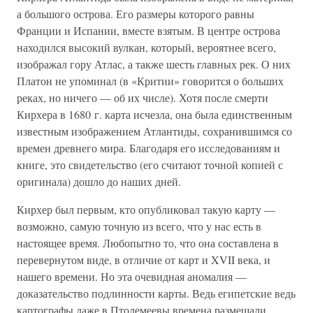
а большого острова. Его размеры которого равны
Франции и Испании, вместе взятым. В центре острова
находился высокий вулкан, который, вероятнее всего,
изображал гору Атлас, а также шесть главных рек. О них
Платон не упоминал (в «Критии» говорится о больших
реках, но ничего — об их числе). Хотя после смерти
Кирхера в 1680 г. карта исчезла, она была единственным
известным изображением Атлантиды, сохранившимся со
времен древнего мира. Благодаря его исследованиям и
книге, это свидетельство (его считают точной копией с
оригинала) дошло до наших дней.
Кирхер был первым, кто опубликовал такую карту —
возможно, самую точную из всего, что у нас есть в
настоящее время. Любопытно то, что она составлена в
перевернутом виде, в отличие от карт и XVII века, и
нашего времени. Но эта очевидная аномалия —
доказательство подлинности карты. Ведь египетские ведь
картографы даже в Птолемеевы времена размещали