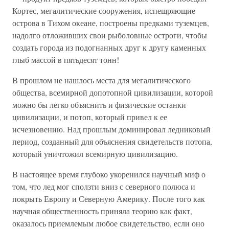
Кортес, мегалитические сооружения, испещряющие
острова в Тихом океане, построены предками туземцев,
надолго отложивших свои рыболовные остроги, чтобы
создать города из подогнанных друг к другу каменных
глыб массой в пятьдесят тонн!
В прошлом не нашлось места для мегалитического
общества, всемирной допотопной цивилизации, которой
можно бы легко объяснить и физические останки
цивилизации, и потоп, который привел к ее
исчезновению. Над прошлым доминировал ледниковый
период, созданный для объяснения свидетельств потопа,
который уничтожил всемирную цивилизацию.
В настоящее время глубоко укоренился научный миф о
том, что лед мог сползти вниз с северного полюса и
покрыть Европу и Северную Америку. После того как
научная общественность приняла теорию как факт,
оказалось приемлемым любое свидетельство, если оно