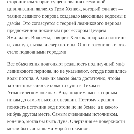
сторонником теории существования всемирной
цивилизации является Грэм Хенкок, который считает —
таяние ледяного покрова создавало массивные водоемы и
дамбы. Это согласуется с теорией ледникового периода,
предложенной покойным профессором Цезарем
Эмилиани. Водоемы, говорит Хенкок, прорвали плотины
и, хлынув, вызвали сверхпотопы. Они и затопили то, что
стало подводными городами.
Все объяснения подгоняют реальность под научный миф
ледникового периода, но не указывают, откуда появились
воды потопа. А ведь их массы было достаточно, чтобы
затопить массивные области суши в Тихом и
Атлантическом океанах. Вода поднималась к горным
пикам до самых высоких вершин. Поэтому я решил
поискать источник вод потопа не на Земле, а в каком-
нибудь другом месте. Самым очевидным источником,
конечно, могла бы быть Луна. Очертания ее поверхности
могли быть останками морей и океанов.