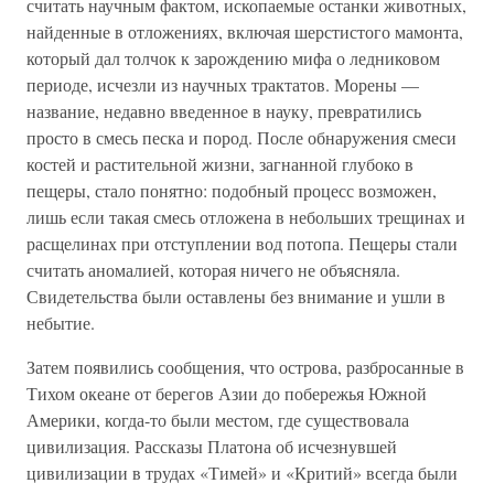
считать научным фактом, ископаемые останки животных,
найденные в отложениях, включая шерстистого мамонта,
который дал толчок к зарождению мифа о ледниковом
периоде, исчезли из научных трактатов. Морены —
название, недавно введенное в науку, превратились
просто в смесь песка и пород. После обнаружения смеси
костей и растительной жизни, загнанной глубоко в
пещеры, стало понятно: подобный процесс возможен,
лишь если такая смесь отложена в небольших трещинах и
расщелинах при отступлении вод потопа. Пещеры стали
считать аномалией, которая ничего не объясняла.
Свидетельства были оставлены без внимание и ушли в
небытие.
Затем появились сообщения, что острова, разбросанные в
Тихом океане от берегов Азии до побережья Южной
Америки, когда-то были местом, где существовала
цивилизация. Рассказы Платона об исчезнувшей
цивилизации в трудах «Тимей» и «Критий» всегда были