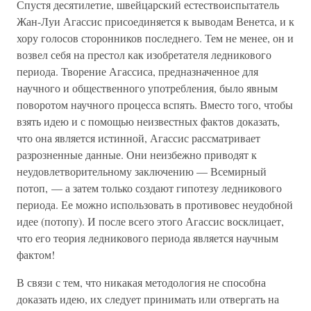
Спустя десятилетие, швейцарский естествоиспытатель
Жан-Луи Агассис присоединяется к выводам Венетса, и к
хору голосов сторонников последнего. Тем не менее, он и
возвел себя на престол как изобретателя ледникового
периода. Творение Агассиса, предназначенное для
научного и общественного употребления, было явным
поворотом научного процесса вспять. Вместо того, чтобы
взять идею и с помощью неизвестных фактов доказать,
что она является истинной, Агассис рассматривает
разрозненные данные. Они неизбежно приводят к
неудовлетворительному заключению — Всемирный
потоп, — а затем только создают гипотезу ледникового
периода. Ее можно использовать в противовес неудобной
идее (потопу). И после всего этого Агассис восклицает,
что его теория ледникового периода является научным
фактом!
В связи с тем, что никакая методология не способна
доказать идею, их следует принимать или отвергать на