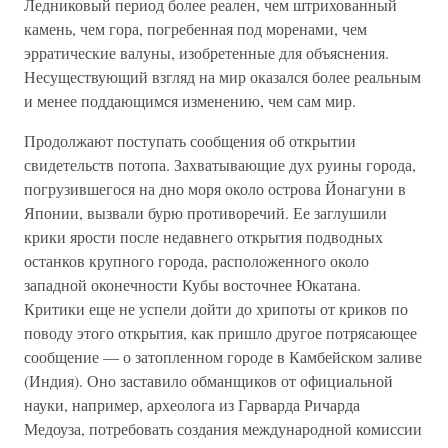
Ледниковый период более реален, чем штрихованный
камень, чем гора, погребенная под моренами, чем
эрратические валуны, изобретенные для объяснения.
Несуществующий взгляд на мир оказался более реальным
и менее поддающимся изменению, чем сам мир.
Продолжают поступать сообщения об открытии
свидетельств потопа. Захватывающие дух руины города,
погрузившегося на дно моря около острова Йонагуни в
Японии, вызвали бурю противоречий. Ее заглушили
крики ярости после недавнего открытия подводных
останков крупного города, расположенного около
западной оконечности Кубы восточнее Юкатана.
Критики еще не успели дойти до хрипоты от криков по
поводу этого открытия, как пришло другое потрясающее
сообщение — о затопленном городе в Камбейском заливе
(Индия). Оно заставило обманщиков от официальной
науки, например, археолога из Гарварда Ричарда
Медоуза, потребовать создания международной комиссии