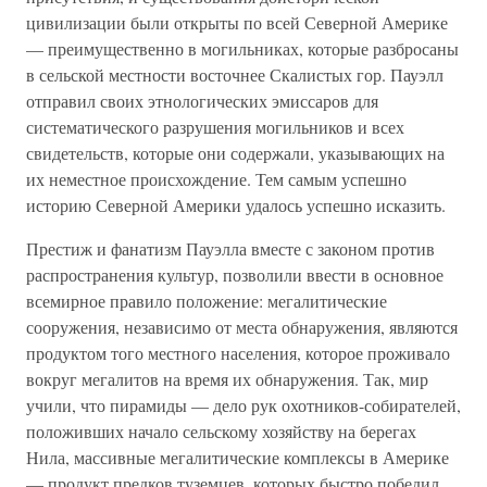
цивилизации были открыты по всей Северной Америке
— преимущественно в могильниках, которые разбросаны
в сельской местности восточнее Скалистых гор. Пауэлл
отправил своих этнологических эмиссаров для
систематического разрушения могильников и всех
свидетельств, которые они содержали, указывающих на
их неместное происхождение. Тем самым успешно
историю Северной Америки удалось успешно исказить.
Престиж и фанатизм Пауэлла вместе с законом против
распространения культур, позволили ввести в основное
всемирное правило положение: мегалитические
сооружения, независимо от места обнаружения, являются
продуктом того местного населения, которое проживало
вокруг мегалитов на время их обнаружения. Так, мир
учили, что пирамиды — дело рук охотников-собирателей,
положивших начало сельскому хозяйству на берегах
Нила, массивные мегалитические комплексы в Америке
— продукт предков туземцев, которых быстро победил