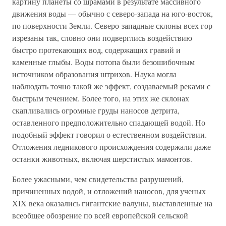
картину планеты со шрамами в результате массивного
движения воды — обычно с северо-запада на юго-восток,
по поверхности Земли. Северо-западные склоны всех гор
изрезаны так, словно они подверглись воздействию
быстро протекающих вод, содержащих гравий и
каменные глыбы. Воды потопа были безошибочным
источником образования штрихов. Наука могла
наблюдать точно такой же эффект, создаваемый реками с
быстрым течением. Более того, на этих же склонах
скапливались огромные груды наносов детрита,
оставленного предположительно спадающей водой. Но
подобный эффект говорил о естественном воздействии.
Отложения ледникового происхождения содержали даже
останки животных, включая шерстистых мамонтов.
Более ужасными, чем свидетельства разрушений,
причиненных водой, и отложений наносов, для ученых
XIX века оказались гигантские валуны, выставленные на
всеобщее обозрение по всей европейской сельской