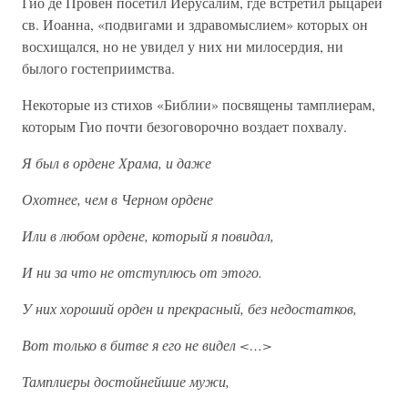
Гио де Провен посетил Иерусалим, где встретил рыцарей
св. Иоанна, «подвигами и здравомыслием» которых он
восхищался, но не увидел у них ни милосердия, ни
былого гостеприимства.
Некоторые из стихов «Библии» посвящены тамплиерам,
которым Гио почти безоговорочно воздает похвалу.
Я был в ордене Храма, и даже
Охотнее, чем в Черном ордене
Или в любом ордене, который я повидал,
И ни за что не отступлюсь от этого.
У них хороший орден и прекрасный, без недостатков,
Вот только в битве я его не видел <…>
Тамплиеры достойнейшие мужи,