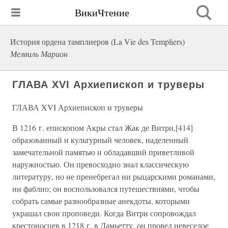
ВикиЧтение
История ордена тамплиеров (La Vie des Templiers)
Мелвиль Марион
ГЛАВА XVI Архиепископ и труверы
ГЛАВА XVI Архиепископ и труверы
В 1216 г. епископом Акры стал Жак де Витри,[414]
образованный и культурный человек, наделенный
замечательной памятью и обладавший приветливой
наружностью. Он превосходно знал классическую
литературу, но не пренебрегал ни рыцарскими романами,
ни фаблио; он воспользовался путешествиями, чтобы
собрать самые разнообразные анекдоты, которыми
украшал свои проповеди. Когда Витри сопровождал
крестоносцев в 1218 г. в Дамьетту, он провел невеселое