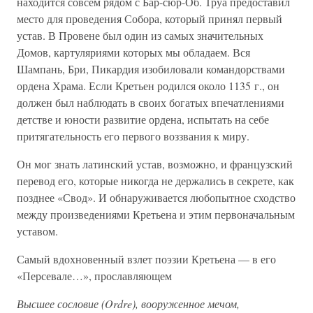
находится совсем рядом с Бар-сюр-Об. Труа предоставил
место для проведения Собора, который принял первый
устав. В Провене был один из самых значительных
Домов, картуляриями которых мы обладаем. Вся
Шампань, Бри, Пикардия изобиловали командорствами
ордена Храма. Если Кретьен родился около 1135 г., он
должен был наблюдать в своих богатых впечатлениями
детстве и юности развитие ордена, испытать на себе
притягательность его первого воззвания к миру.
Он мог знать латинский устав, возможно, и французский
перевод его, которые никогда не держались в секрете, как
позднее «Свод». И обнаруживается любопытное сходство
между произведениями Кретьена и этим первоначальным
уставом.
Самый вдохновенный взлет поэзии Кретьена — в его
«Персевале…», прославляющем
Высшее сословие (Ordre), вооруженное мечом,