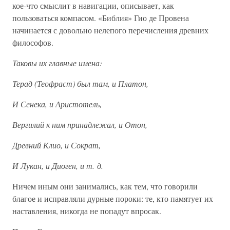
кое-что смыслит в навигации, описывает, как
пользоваться компасом. «Библия» Гио де Провена
начинается с довольно нелепого перечисления древних
философов.
Таковы их главные имена:
Терад (Теофраст) был там, и Платон,
И Сенека, и Аристотель,
Вергилий к ним принадлежал, и Отон,
Древний Клио, и Сократ,
И Лукан, и Диоген, и т. д.
Ничем иным они занимались, как тем, что говорили
благое и исправляли дурные пороки: те, кто памятует их
наставления, никогда не попадут впросак.