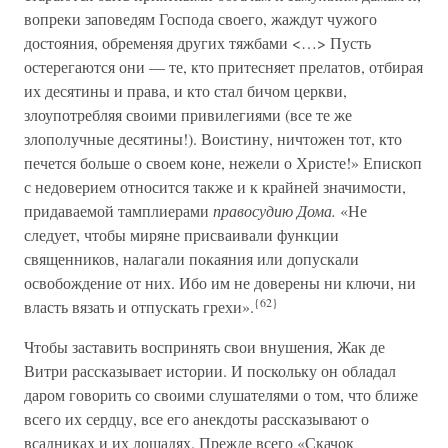
вопреки заповедям Господа своего, жаждут чужого
достояния, обременяя других тяжбами <…> Пусть
остерегаются они — те, кто притесняет прелатов, отбирая
их десятины и права, и кто стал бичом церкви,
злоупотребляя своими привилегиями (все те же
злополучные десятины!). Воистину, ничтожен тот, кто
печется больше о своем коне, нежели о Христе!» Епископ
с недоверием относится также и к крайней значимости,
придаваемой тамплиерами
правосудию Дома.
«Не
следует, чтобы миряне присваивали функции
священников, налагали покаяния или допускали
освобождение от них. Ибо им не доверены ни ключи, ни
{62}
власть вязать и отпускать грехи».
Чтобы заставить воспринять свои внушения, Жак де
Витри рассказывает истории. И поскольку он обладал
даром говорить со своими слушателями о том, что ближе
всего их сердцу, все его анекдоты рассказывают о
всадниках и их лошадях. Прежде всего «Скачок