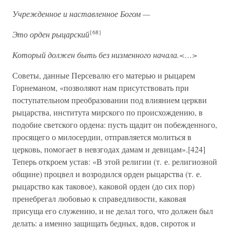
Учрежденное и наставленное Богом —
{68}
Это орден рыцарский
Который должен быть без низменного начала.<…>
Советы, данные Персевалю его матерью и рыцарем
Горнеманом, «позволяют нам присутствовать при
поступательном преобразовании под влиянием церкви
рыцарства, института мирского по происхождению, в
подобие светского ордена: пусть щадит он побежденного,
просящего о милосердии, отправляется молиться в
церковь, помогает в невзгодах дамам и девицам».[424]
Теперь откроем устав: «В этой религии (т. е. религиозной
общине) процвел и возродился орден рыцарства (т. е.
рыцарство как таковое), каковой орден (до сих пор)
пренебрегал любовью к справедливости, каковая
присуща его служению, и не делал того, что должен был
делать: а именно защищать бедных, вдов, сироток и