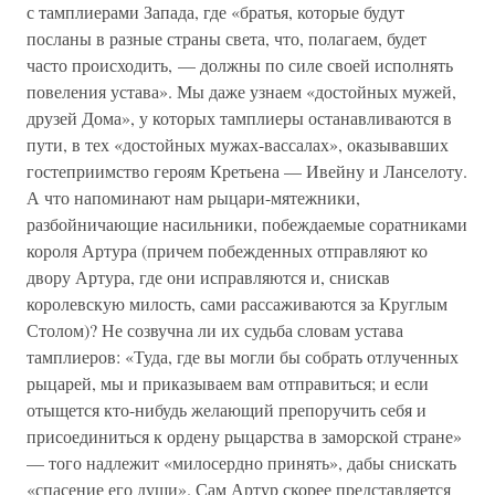
с тамплиерами Запада, где «братья, которые будут
посланы в разные страны света, что, полагаем, будет
часто происходить, — должны по силе своей исполнять
повеления устава». Мы даже узнаем «достойных мужей,
друзей Дома», у которых тамплиеры останавливаются в
пути, в тех «достойных мужах-вассалах», оказывавших
гостеприимство героям Кретьена — Ивейну и Ланселоту.
А что напоминают нам рыцари-мятежники,
разбойничающие насильники, побеждаемые соратниками
короля Артура (причем побежденных отправляют ко
двору Артура, где они исправляются и, снискав
королевскую милость, сами рассаживаются за Круглым
Столом)? Не созвучна ли их судьба словам устава
тамплиеров: «Туда, где вы могли бы собрать отлученных
рыцарей, мы и приказываем вам отправиться; и если
отыщется кто-нибудь желающий препоручить себя и
присоединиться к ордену рыцарства в заморской стране»
— того надлежит «милосердно принять», дабы снискать
«спасение его души». Сам Артур скорее представляется