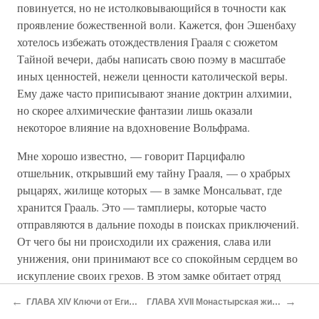
повинуется, но не истолковывающийся в точности как
проявление божественной воли. Кажется, фон Эшенбаху
хотелось избежать отождествления Грааля с сюжетом
Тайной вечери, дабы написать свою поэму в масштабе
иных ценностей, нежели ценности католической веры.
Ему даже часто приписывают знание доктрин алхимии,
но скорее алхимические фантазии лишь оказали
некоторое влияние на вдохновение Вольфрама.
Мне хорошо известно, — говорит Парцифалю
отшельник, открывший ему тайну Грааля, — о храбрых
рыцарях, жилище которых — в замке Монсальват, где
хранится Грааль. Это — тамплиеры, которые часто
отправляются в дальние походы в поисках приключений.
От чего бы ни происходили их сражения, слава или
унижения, они принимают все со спокойным сердцем во
искупление своих грехов. В этом замке обитает отряд
гордых воинов. Я хочу вам сказать, какова их жизнь: все,
←
→
ГЛАВА XIV Ключи от Египта
ГЛАВА XVII Монастырская жизнь
чем они питаются, приходит к ним от ценного камня,