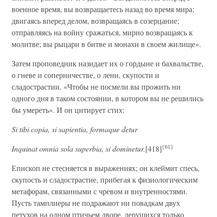
военное время, вы возвращаетесь назад во время мира;
двигаясь вперед делом, возвращаясь в созерцание;
отправляясь на войну сражаться, мирно возвращаясь к
молитве; вы рыцари в битве и монахи в своем жилище».
Затем проповедник назидает их о гордыне и бахвальстве,
о гневе и соперничестве, о лени, скупости и
сладострастии. «Чтобы не посмели вы прожить ни
одного дня в таком состоянии, в котором вы не решились
бы умереть». И он цитирует стих:
Si tibi copia, si sapientia, formaque detur
{61}
Inquinat omnia sola superbia, si dominetur.
[418]
Епископ не стесняется в выражениях; он клеймит спесь,
скупость и сладострастие, прибегая к физиологическим
метафорам, связанными с чревом и внутренностями.
Пусть тамплиеры не подражают ни повадкам двух
петухов на одном птичьем дворе, дерущихся только