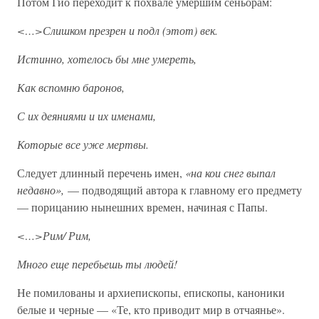
Потом Гио переходит к похвале умершим сеньорам:
<…>Слишком презрен и подл (этот) век.
Истинно, хотелось бы мне умереть,
Как вспомню баронов,
С их деяниями и их именами,
Которые все уже мертвы.
Следует длинный перечень имен,
«на кои снег выпал
недавно»,
— подводящий автора к главному его предмету
— порицанию нынешних времен, начиная с Папы.
<…>Рим/ Рим,
Много еще перебьешь ты людей!
Не помилованы и архиепископы, епископы, каноники
белые и черные — «Те, кто приводит мир в отчаянье».