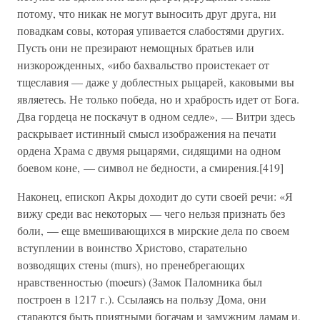
потому, что никак не могут выносить друг друга, ни
повадкам совы, которая упивается слабостями других.
Пусть они не презирают немощных братьев или
низкорожденных, «ибо бахвальство проистекает от
тщеславия — даже у доблестных рыцарей, каковыми вы
являетесь. Не только победа, но и храбрость идет от Бога.
Два гордеца не поскачут в одном седле», — Витри здесь
раскрывает истинный смысл изображения на печати
ордена Храма с двумя рыцарями, сидящими на одном
боевом коне, — символ не бедности, а смирения.[419]
Наконец, епископ Акры доходит до сути своей речи: «Я
вижу среди вас некоторых — чего нельзя признать без
боли, — еще вмешивающихся в мирские дела по своем
вступлении в воинство Христово, старательно
возводящих стены (murs), но пренебрегающих
нравственностью (moeurs) (Замок Паломника был
построен в 1217 г.). Ссылаясь на пользу Дома, они
стараются быть приятными богачам и замужним дамам и,