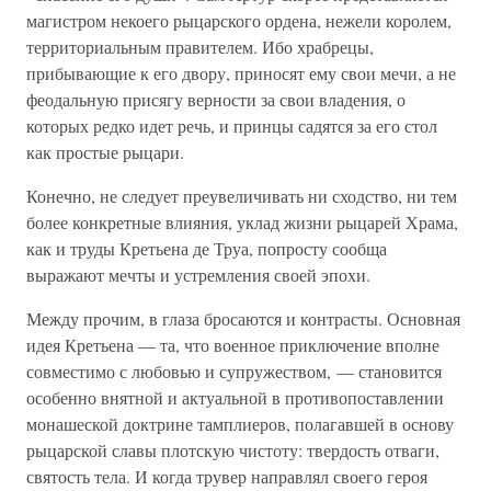
магистром некоего рыцарского ордена, нежели королем,
территориальным правителем. Ибо храбрецы,
прибывающие к его двору, приносят ему свои мечи, а не
феодальную присягу верности за свои владения, о
которых редко идет речь, и принцы садятся за его стол
как простые рыцари.
Конечно, не следует преувеличивать ни сходство, ни тем
более конкретные влияния, уклад жизни рыцарей Храма,
как и труды Кретьена де Труа, попросту сообща
выражают мечты и устремления своей эпохи.
Между прочим, в глаза бросаются и контрасты. Основная
идея Кретьена — та, что военное приключение вполне
совместимо с любовью и супружеством, — становится
особенно внятной и актуальной в противопоставлении
монашеской доктрине тамплиеров, полагавшей в основу
рыцарской славы плотскую чистоту: твердость отваги,
святость тела. И когда трувер направлял своего героя