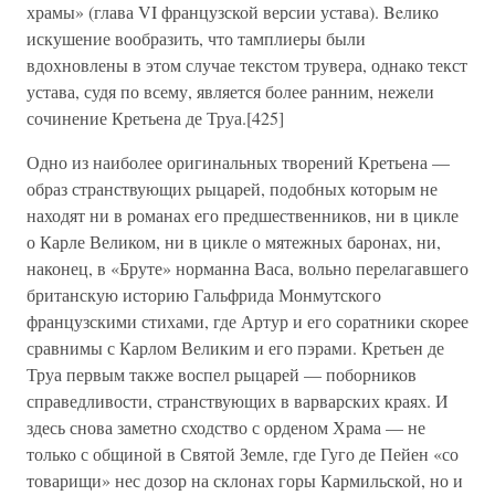
храмы» (глава VI французской версии устава). Beлико
искушение вообразить, что тамплиеры были
вдохновлены в этом случае текстом трувера, однако текст
устава, судя по всему, является более ранним, нежели
сочинение Кретьена де Труа.[425]
Одно из наиболее оригинальных творений Кретьена —
образ странствующих рыцарей, подобных которым не
находят ни в романах его предшественников, ни в цикле
о Карле Великом, ни в цикле о мятежных баронах, ни,
наконец, в «Бруте» норманна Васа, вольно перелагавшего
британскую историю Гальфрида Монмутского
французскими стихами, где Артур и его соратники скорее
сравнимы с Карлом Великим и его пэрами. Кретьен де
Труа первым также воспел рыцарей — поборников
справедливости, странствующих в варварских краях. И
здесь снова заметно сходство с орденом Храма — не
только с общиной в Святой Земле, где Гуго де Пейен «со
товарищи» нес дозор на склонах горы Кармильской, но и