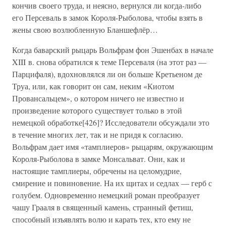
кончив своего труда, и неясно, вернулся ли когда-либо
его Персеваль в замок Короля-Рыболова, чтобы взять в
жены свою возлюбленную Бланшефлёр…
Когда баварский рыцарь Вольфрам фон Эшенбах в начале
XIII в. снова обратился к теме Персеваля (на этот раз —
Парцифаля), вдохновлялся ли он больше Кретьеном де
Труа, или, как говорит он сам, неким «Киотом
Провансальцем», о котором ничего не известно и
произведение которого существует только в этой
немецкой обработке[426]? Исследователи обсуждали это
в течение многих лет, так и не придя к согласию.
Вольфрам дает имя «тамплиеров» рыцарям, окружающим
Короля-Рыболова в замке Монсальват. Они, как и
настоящие тамплиеры, обречены на целомудрие,
смирение и повиновение. На их щитах и седлах — герб с
голубем. Одновременно немецкий роман преобразует
чашу Грааля в священный камень, странный фетиш,
способный изъявлять волю и карать тех, кто ему не