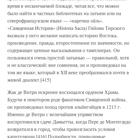
время в нескончаемой блокаде, читая все, что можно
было найти в частных библиотеках на латыни или на
северофранцузском языке — «наречии
ойль
».
«Священная История» (Historia Sacra) Гийома Тирского
вызвала у него желание написать историю Востока,
произведение, правда, второстепенное по значимости, но
содержащее ценные высказывания о тамплиерах. Он
пользовался очень простой латынью — правильной, хотя
и не классической; вне сомнения, он и проповедовал на
том же языке, который в XII веке преобразовался почти в
живой диалект.[415]
Жак де Витри искренне восхищался орденом Храма.
Будучи в некотором роде фанатиком Священной войны,
он проповедовал поход против альбигойцев в 1213 г.
Именно де Витри с величайшим упрямством
воспротивился сдаче Дамьетты, когда Пере де Монтегаудо
возвратился в город, чтобы провозгласить условия
капитуляции.[416] Подробности, приводимые