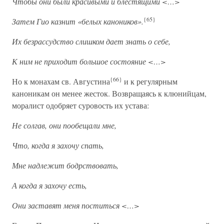
Чтобы они были красивыми и блестящими <…>
{65}
Затем Гио казнит «белых каноников».
Их безрассудство слишком дает знать о себе,
К ним не приходит большое состояние <…>
{66}
Но к монахам св. Августина
и к регулярным
каноникам он менее жесток. Возвращаясь к клюнийцам,
моралист одобряет суровость их устава:
Не солгав, они пообещали мне,
Что, когда я захочу спать,
Мне надлежит бодрствовать,
А когда я захочу есть,
Они заставят меня поститься <…>