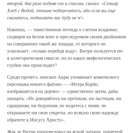
второй, два раза подняв его и спасши, сказал: «Сеньор
Хлеб с Водой, отныне поберегитесь, ибо если вы еще
свалитесь, поднимать вас буду не я!»
Наконец, — таинственная легенда о слепом всаднике,
сидящем на белом коне и преследуемом своим двойником
на совершенно такой же лошади, от которого он
ускользает, «только перейдя воду». Витри пользуется ею
в аллегорическом смысле, но из каких мифологических
глубин она происходит?
Среди прочего, епископ Акры упоминает комического
персонажа некоего фаблио — «Мэтра Корбо,
взобравшегося на дерево» — единственно затем, дабы
увещать: «Не доверяйтесь ни еретикам, ни льстецам, ни
сарацинам, ни бедуинам; не водитесь с ними, не
открываете им свои секреты, но всякую свою надежду
обратите к Иисусу Христу».
Жак де Витри проповедовал на ясной латыни, понятной