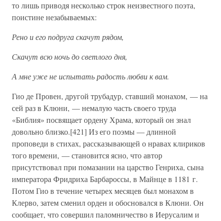
то лишь приводя несколько строк неизвестного поэта,
поистине незабываемых:
Рено и его подруга скачут рядом,
Скачут всю ночь до светлого дня,
А мне уже не испытать радость любви к вам.
Гио де Провен, другой трубадур, ставший монахом, — на
сей раз в Клюни, — немалую часть своего труда
«Библия» посвящает ордену Храма, который он знал
довольно близко.[421] Из его поэмы — длинной
проповеди в стихах, рассказывающей о нравах клириков
того времени, — становится ясно, что автор
присутствовал при помазании на царство Генриха, сына
императора Фридриха Барбароссы, в Майнце в 1181 г.
Потом Гио в течение четырех месяцев был монахом в
Клерво, затем сменил орден и обосновался в Клюни. Он
сообщает, что совершил паломничество в Иерусалим и