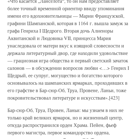
«Что касается „Ланселота“, то он нам предоставляет
более точный временной ориентир ввиду упоминания
имени его вдохновительницы — Марии Французской,
графини Шампанской, которая в 1164 г. вышла замуж за
графа Генриха I Щедрого. Вторая дочь Алиеноры
Аквитанской и Людовика VII, принцесса Мария
унаследовала от матери вкус к изящной словесности и
держала литературный двор, где находили удовольствие
— грациозная игра общества и первый светский зачаток
салонов — в обсуждении вопросов любви <…> Генрих I
Щедрый, ее супруг, могущество и богатство которого
основывалось на шампанских ярмарках, проходивших в
его графстве в Бар-сюр-Об, Труа, Провене, Ланьи, тоже
покровительствовал литературе и искусствам».[423]
Бар-сюр-Об, Труа, Провен, Ланьи: мы узнаем в них не
только край великих ярмарок, но и жизненный центр,
откуда распространился орден Храма. Пейен, фьеф
первого магистра, первое командорство ордена,