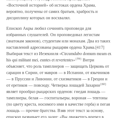
«Восточной историей» об истоках ордена Храма,
вероятно, получены от самих братьев, храбрость и
дисциплину которых он восхвалял.
Епископ Акры любил сочинять проповеди для
избранных слушателей. Он проповедовал легистам
(знатокам законов), студентам или монахам. Два из таких
наставлений адресованы рыцарям ордена Храма.[417]
Выбирая текст из Иезекииля «Circumdabo domum meam ex
{59}
his qui militant mei, euntes et revertentes»
Витри
объясняет, что роль тамплиеров — защищать Церковь от
сарацин в Сирии, от мавров — в Испании, от язычников
— в Пруссии и Ливонии, от схизматиков — в Греции и
{60}
от еретиков — повсюду. Четверка лошадей Захарии
являет прообраз рыцарских орденов: гнедая лошадь —
тамплиеры, белая — госпитальеры, вороная — тевтоны
(по цвету креста, носимого ими в качестве герба) и пегая
лошадь — прочие братства. Взяв этот текст за основу,
епископ развивает его далее: «Вы движетесь вперед в