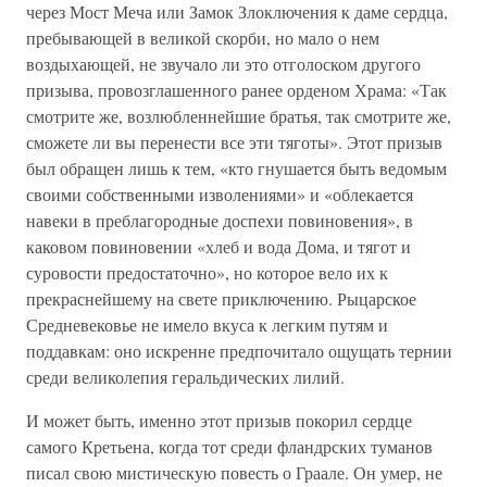
через Мост Меча или Замок Злоключения к даме сердца,
пребывающей в великой скорби, но мало о нем
воздыхающей, не звучало ли это отголоском другого
призыва, провозглашенного ранее орденом Храма: «Так
смотрите же, возлюбленнейшие братья, так смотрите же,
сможете ли вы перенести все эти тяготы». Этот призыв
был обращен лишь к тем, «кто гнушается быть ведомым
своими собственными изволениями» и «облекается
навеки в преблагородные доспехи повиновения», в
каковом повиновении «хлеб и вода Дома, и тягот и
суровости предостаточно», но которое вело их к
прекраснейшему на свете приключению. Рыцарское
Средневековье не имело вкуса к легким путям и
поддавкам: оно искренне предпочитало ощущать тернии
среди великолепия геральдических лилий.
И может быть, именно этот призыв покорил сердце
самого Кретьена, когда тот среди фландрских туманов
писал свою мистическую повесть о Граале. Он умер, не