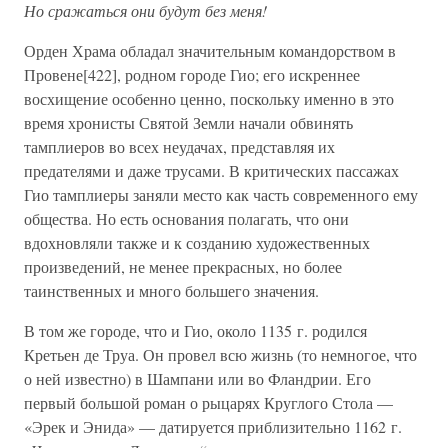
Но сражаться они будут без меня!
Орден Храма обладал значительным командорством в
Провене[422], родном городе Гио; его искреннее
восхищение особенно ценно, поскольку именно в это
время хронисты Святой Земли начали обвинять
тамплиеров во всех неудачах, представляя их
предателями и даже трусами. В критических пассажах
Гио тамплиеры заняли место как часть современного ему
общества. Но есть основания полагать, что они
вдохновляли также и к созданию художественных
произведений, не менее прекрасных, но более
таинственных и много большего значения.
В том же городе, что и Гио, около 1135 г. родился
Кретьен де Труа. Он провел всю жизнь (то немногое, что
о ней известно) в Шампани или во Фландрии. Его
первый большой роман о рыцарях Круглого Стола —
«Эрек и Энида» — датируется приблизительно 1162 г.