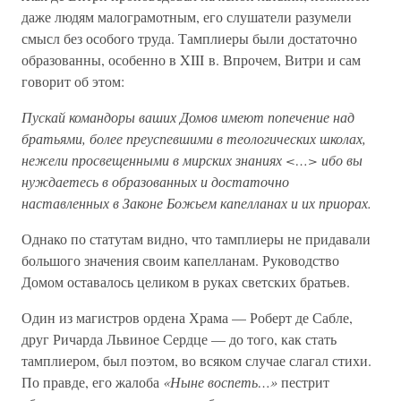
даже людям малограмотным, его слушатели разумели
смысл без особого труда. Тамплиеры были достаточно
образованны, особенно в XIII в. Впрочем, Витри и сам
говорит об этом:
Пускай командоры ваших Домов имеют попечение над
братьями, более преуспевшими в теологических школах,
нежели просвещенными в мирских знаниях <…> ибо вы
нуждаетесь в образованных и достаточно
наставленных в Законе Божьем капелланах и их приорах.
Однако по статутам видно, что тамплиеры не придавали
большого значения своим капелланам. Руководство
Домом оставалось целиком в руках светских братьев.
Один из магистров ордена Храма — Роберт де Сабле,
друг Ричарда Львиное Сердце — до того, как стать
тамплиером, был поэтом, во всяком случае слагал стихи.
По правде, его жалоба
«Ныне воспеть…»
пестрит