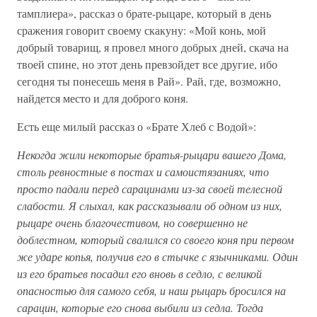
тамплиера», рассказ о брате-рыцаре, который в день
сражения говорит своему скакуну: «Мой конь, мой
добрый товарищ, я провел много добрых дней, скача на
твоей спине, но этот день превзойдет все другие, ибо
сегодня ты понесешь меня в Рай». Рай, где, возможно,
найдется место и для доброго коня.
Есть еще милый рассказ о «Брате Хлеб с Водой»:
Некогда жили некоторые братья-рыцари вашего Дома,
столь ревностные в постах и самоистязаниях, что
просто падали перед сарацинами из-за своей телесной
слабости. Я слыхал, как рассказывали об одном из них,
рыцаре очень благочестивом, но совершенно не
доблестном, который свалился со своего коня при первом
же ударе копья, получив его в стычке с язычниками. Один
из его братьев посадил его вновь в седло, с великой
опасностью для самого себя, и наш рыцарь бросился на
сарацин, которые его снова выбили из седла. Тогда