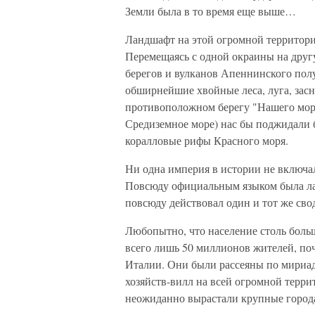
Земли была в то время еще выше…
Ландшафт на этой огромной территори
Перемещаясь с одной окраины на друг
берегов и вулканов Апеннинского полу
обширнейшие хвойные леса, луга, зас
противоположном берегу "Нашего моря
Средиземное море) нас бы поджидали 
коралловые рифы Красного моря.
Ни одна империя в истории не включа
Повсюду официальным языком была лат
повсюду действовал один и тот же сво
Любопытно, что население столь бол
всего лишь 50 миллионов жителей, поч
Италии. Они были рассеяны по мириад
хозяйств-вилл на всей огромной терри
неожиданно вырастали крупные город