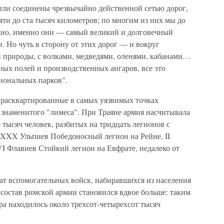
ыли соединены чрезвычайно действенной сетью дорог,
яти до ста тысяч километров; по многим из них мы до
жно, именно они — самый великий и долговечный
 Но чуть в сторону от этих дорог — и вокруг
 природы, с волками, медведями, оленями, кабанами…
ых полей и производственных ангаров, все это
иональных парков".
, расквартированные в самых уязвимых точках
 знаменитого "лимеса". При Траяне армия насчитывала
о тысяч человек, разбитых на тридцать легионов с
 XXX Ульпиев Победоносный легион на Рейне, II
I Флавиев Стойкий легион на Евфрате, недалеко от
ат вспомогательных войск, набиравшихся из населения
состав римской армии становился вдвое больше: таким
а находилось около трехсот-четырехсот тысяч