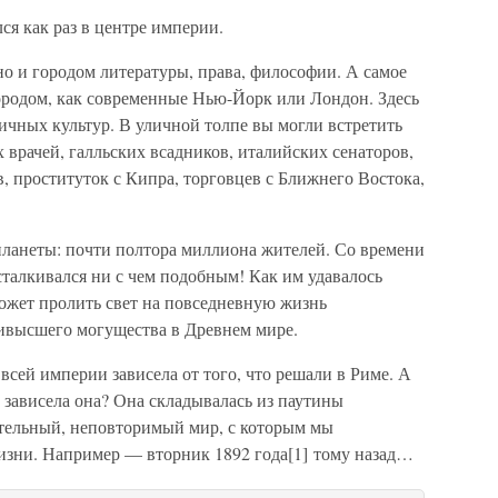
ся как раз в центре империи.
но и городом литературы, права, философии. А самое
ородом, как современные Нью-Йорк или Лондон. Здесь
ичных культур. В уличной толпе вы могли встретить
 врачей, галльских всадников, италийских сенаторов,
, проституток с Кипра, торговцев с Ближнего Востока,
ланеты: почти полтора миллиона жителей. Со времени
сталкивался ни с чем подобным! Как им удавалось
может пролить свет на повседневную жизнь
аивысшего могущества в Древнем мире.
всей империи зависела от того, что решали в Риме. А
, зависела она? Она складывалась из паутины
тельный, неповторимый мир, с которым мы
жизни. Например — вторник 1892 года[1] тому назад…