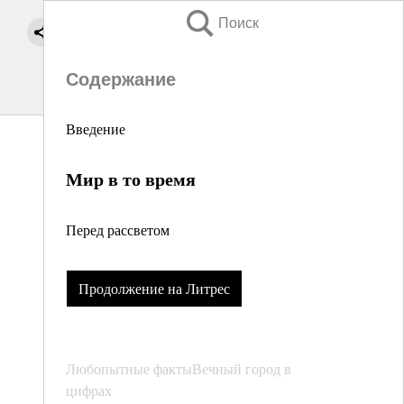
Поиск
Содержание
Введение
Мир в то время
Перед рассветом
Продолжение на Литрес
Любопытные фактыВечный город в
цифрах