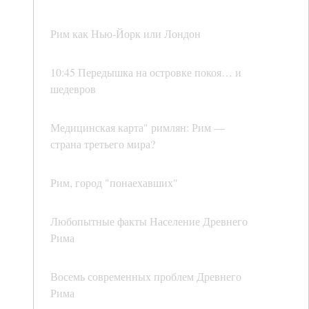
Рим как Нью-Йорк или Лондон
10:45 Передышка на островке покоя… и
шедевров
Медицинская карта" римлян: Рим —
страна третьего мира?
Рим, город "понаехавших"
Любопытные факты Население Древнего
Рима
Восемь современных проблем Древнего
Рима