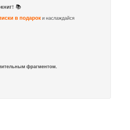
книг! 📚
писки в подарок
и наслаждайся
омительным фрагментом.