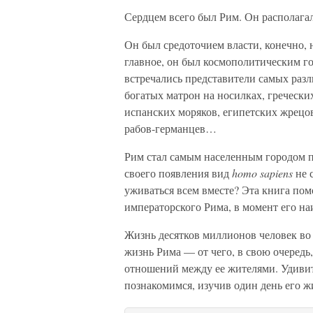
Сердцем всего был Рим. Он располагал
Он был средоточием власти, конечно, 
главное, он был космополитическим г
встречались представители самых разл
богатых матрон на носилках, греческих
испанских моряков, египетских жрецов
рабов-германцев…
Рим стал самым населенным городом п
своего появления вид
homo sapiens
не 
уживаться всем вместе? Эта книга по
императорского Рима, в момент его н
Жизнь десятков миллионов человек во 
жизнь Рима — от чего, в свою очередь
отношений между ее жителями. Удиви
познакомимся, изучив один день его 