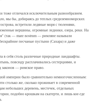
и тоже отличался исключительным разнообразием.
ую, мы бы, добираясь до теплых средиземноморских
острова, встретили ледяные моря с тюленями,
неженные вершины, огромные ледники, озера, реки. На
" (так — mare nostrum — римляне называли
бескрайние песчаные пустыни (Сахара) и даже
ла в себя столь различные природные ландшафты.
ынь, повсюду расплачивались сестерциями, и
д законов — римское право.
ьшой империи было сравнительно немногочисленным:
ти столько же, сколько проживает в современной
ам небольших деревень, местечек, отдельных
тории, подобно крошкам на скатерти, и лишь кое-где
а.