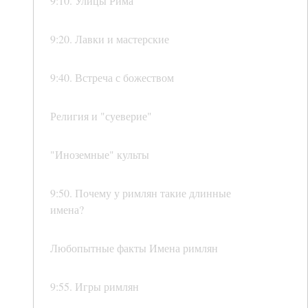
9:10. Улицы Рима
9:20. Лавки и мастерские
9:40. Встреча с божеством
Религия и "суеверие"
"Иноземные" культы
9:50. Почему у римлян такие длинные
имена?
Любопытные факты Имена римлян
9:55. Игры римлян