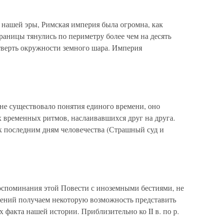
у нашей эры, Римская империя была огромна, как
границы тянулись по периметру более чем на десять
етверть окружности земного шара. Империя
не существовало понятия единого времени, оно
 временных ритмов, наслаивавшихся друг на друга.
к последним дням человечества (Страшный суд и
воспоминания этой Повести с иноземными бестиями, не
ожений получаем некоторую возможность представить
х факта нашей истории. Приблизительно ко II в. по р.