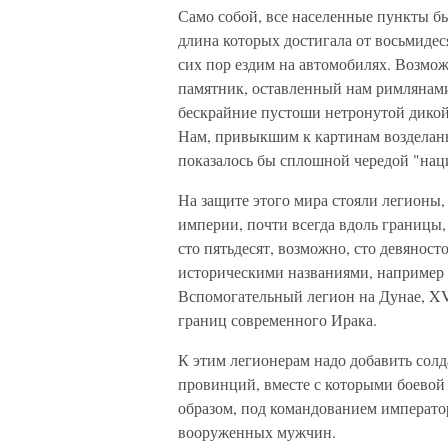
Само собой, все населенные пункты б
длина которых достигала от восьмидес
сих пор ездим на автомобилях. Возмо
памятник, оставленный нам римлянами.
бескрайние пустоши нетронутой дикой
Нам, привыкшим к картинам возделанн
показалось бы сплошной чередой "нац
На защите этого мира стояли легионы
империи, почти всегда вдоль границы,
сто пятьдесят, возможно, сто девяност
историческими названиями, например
Вспомогательный легион на Дунае, XV
границ современного Ирака.
К этим легионерам надо добавить солд
провинций, вместе с которыми боевой 
образом, под командованием император
вооруженных мужчин.