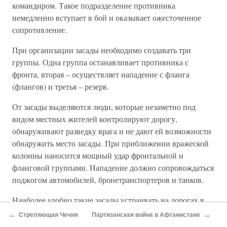
командиром. Такое подразделение противника
немедленно вступает в бой и оказывает ожесточенное
сопротивление.
При организации засады необходимо создавать три
группы. Одна группа останавливает противника с
фронта, вторая – осуществляет нападение с фланга
(флангов) и третья – резерв.
От засады выделяются люди, которые незаметно под
видом местных жителей контролируют дорогу,
обнаруживают разведку врага и не дают ей возможности
обнаружить место засады. При приближении вражеской
колонны наносится мощный удар фронтальной и
фланговой группами. Нападение должно сопровождаться
поджогом автомобилей, бронетранспортеров и танков.
Наиболее удобно такие засады устраивать на дорогах в
горной местности, особенно в узких местах. Здесь
←
→
Стреляющая Чечня
Партизанская война в Афганистане
ощутимый удар можно нанести не только по пехоте, но и