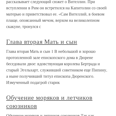
рассказывает следующий сюжет о Вителлин. При
вступлении в Рим он встретился на Капитолии со своей
матерью и приветствовал ее. «Сам Вителлий, в боевом
плаще, опоясанный мечом, верхом на великолепном
скакуне, тронулся с
Глава вторая Мать и сын
Глава вторая Мать и сын 1 В небольшой и хорошо
протопленной зале епископского дома в Дюрене
беседовали двое: вдовствующая королева Бертрада и
старый Эгельхарт, служивший советником еще Пипину,
а ныне получивший титул епископа Дюренского.
Измученный подагрой старик
Обучение моряков и летчиков
союзников
Обучение моряков и летчиков союзников Так как