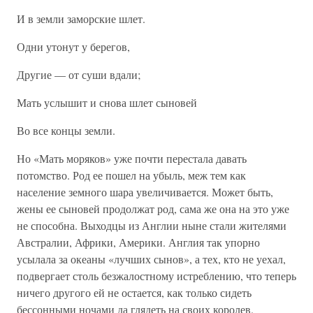
И в земли заморские шлет.
Одни утонут у берегов,
Другие — от суши вдали;
Мать услышит и снова шлет сыновей
Во все концы земли.
Но «Мать моряков» уже почти перестала давать
потомство. Род ее пошел на убыль, меж тем как
население земного шара увеличивается. Может быть,
жены ее сыновей продолжат род, сама же она на это уже
не способна. Выходцы из Англии ныне стали жителями
Австралии, Африки, Америки. Англия так упорно
усылала за океаны «лучших сынов», а тех, кто не уехал,
подвергает столь безжалостному истреблению, что теперь
ничего другого ей не остается, как только сидеть
бессонными ночами да глядеть на своих королев.