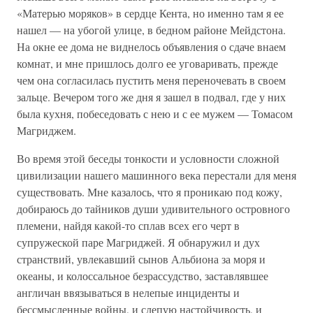
«Матерью моряков» в сердце Кента, но именно там я ее
нашел — на убогой улице, в бедном районе Мейдстона.
На окне ее дома не виднелось объявления о сдаче внаем
комнат, и мне пришлось долго ее уговаривать, прежде
чем она согласилась пустить меня переночевать в своем
зальце. Вечером того же дня я зашел в подвал, где у них
была кухня, побеседовать с нею и с ее мужем — Томасом
Магриджем.
Во время этой беседы тонкости и условности сложной
цивилизации нашего машинного века перестали для меня
существовать. Мне казалось, что я проникаю под кожу,
добираюсь до тайников души удивительного островного
племени, найдя какой-то сплав всех его черт в
супружеской паре Магриджей. Я обнаружил и дух
странствий, увлекавший сынов Альбиона за моря и
океаны, и колоссальное безрассудство, заставлявшее
англичан ввязываться в нелепые инциденты и
бессмысленные войны, и слепую настойчивость, и