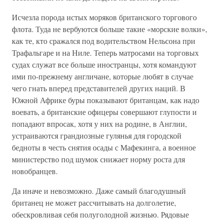
Исчезла порода истых моряков британского торгового
флота. Туда не вербуются больше такие «морские волки»,
как те, кто сражался под водительством Нельсона при
Трафальгаре и на Ниле. Теперь матросами на торговых
судах служат все больше иностранцы, хотя командуют
ими по-прежнему англичане, которые любят в случае
чего гнать вперед представителей других наций. В
Южной Африке буры показывают британцам, как надо
воевать, а британские офицеры совершают глупости и
попадают впросак, хотя у них на родине, в Англии,
устраиваются грандиозные гулянья для городской
бедноты в честь снятия осады с Мафекинга, а военное
министерство под шумок снижает норму роста для
новобранцев.
Да иначе и невозможно. Даже самый благодушный
британец не может рассчитывать на долголетие,
обескровливая себя полуголодной жизнью. Рядовые