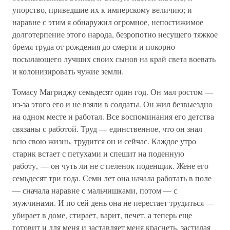
упорство, приведшие их к имперскому величию; и
наравне с этим я обнаружил огромное, непостижимое
долготерпение этого народа, безропотно несущего тяжкое
бремя труда от рождения до смерти и покорно
посылающего лучших своих сынов на край света воевать
и колонизировать чужие земли.
Томасу Магриджу семьдесят один год. Он мал ростом —
из-за этого его и не взяли в солдаты. Он жил безвыездно
на одном месте и работал. Все воспоминания его детства
связаны с работой. Труд — единственное, что он знал
всю свою жизнь, трудится он и сейчас. Каждое утро
старик встает с петухами и спешит на поденную
работу, — он чуть ли не с пеленок поденщик. Жене его
семьдесят три года. Семи лет она начала работать в поле
— сначала наравне с мальчишками, потом — с
мужчинами. И по сей день она не перестает трудиться —
убирает в доме, стирает, варит, печет, а теперь еще
готовит и для меня и заставляет меня краснеть, застилая