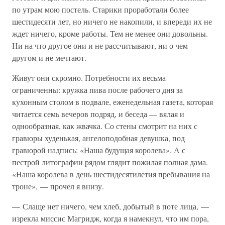
по утрам мою постель. Старики проработали более
шестидесяти лет, но ничего не накопили, и впереди их не
ждет ничего, кроме работы. Тем не менее они довольны.
Ни на что другое они и не рассчитывают, ни о чем
другом и не мечтают.
Живут они скромно. Потребности их весьма
ограниченны: кружка пива после рабочего дня за
кухонным столом в подвале, еженедельная газета, которая
читается семь вечеров подряд, и беседа — вялая и
однообразная, как жвачка. Со стены смотрит на них с
гравюры худенькая, ангелоподобная девушка, под
гравюрой надпись: «Наша будущая королева». А с
пестрой литографии рядом глядит пожилая полная дама.
«Наша королева в день шестидесятилетия пребывания на
троне», — прочел я внизу.
— Слаще нет ничего, чем хлеб, добытый в поте лица, —
изрекла миссис Магридж, когда я намекнул, что им пора,