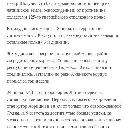
центр Шкяуне. Это был первый волостной центр на
латвийской земле, освобожденный от противника
солдатами 125-го гвардейского стрелкового полка.
К полудню того же дня, 18 июля, на территорию
Латвийской ССР вступили с развернутыми знаменами и
остальные полки 43-й дивизии.
308-я дивизия, совершив длительный марш в район
сосредоточения корпуса, 25 июля перешла границу
республики в районе села Ворзово. 30 июля дивизии
соединились. Латгалию до реки Айвиексте корпус
прошел за три недели.
24 июля 1944 г. на территорию Латвии перелетел
Латышский авиаполк. Первым местом его базирования
стал хутор Абрицки в 18 км от только что освобожденной
Лудзы. А 9 августа за достигнутые боевые успехи, за
мужество и героизм личного состава, проявленные в боях
на подступах к Латвии и при взятии города Режица