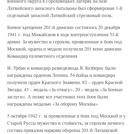
военного округа в Гороховецких лагерях на базе
Латвийского запасного батальона был сформирован 1-й
отдельный запасной Латвийский стрелковый полк.
Боевое крещение 201-й дивизии состоялось 20 декабря
1941 г. под Можайском в ходе контрнаступления 33-й
армии. За мужество и героизм, проявленные в боях под
Москвой, ордена и медали получили 201 воин дивизии.
Командир пулеметного отделения
И. Урбан и командир разведвзвода Я. Кезберис были
награждены орденом Ленина. 54 бойца и командира
получили орден Красного Знамени, 82 – орден Красной
Звезды, 43 – медаль «За отвагу», 20 – медаль «За боевые
заслуги». А позже все участники этих боев были
награждены медалью «За оборону Москвы».
5 октября 1942 г. за проявленные в боях под Москвой и у
Старой Руссы мужество и стойкость, за героизм личного
состава приказом наркома обороны 201-й Латышской