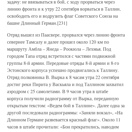
задачу: не ввязываться в бой, с ходу прорваться через
линию фронта и к утру 22 сентября ворваться в Таллин,
освободить его и водрузить флаг Советского Союза на
башне Длинный Герман.[231]
Отряд вышел из Паасвере, прорвался через линию фронта
севернее Тамсалу и далее прошел около 120 км по
маршруту Амбла – Янеда – Роокюла – Лехмья. Под
городом Тапа отряд встретился с частями подвижной
группы 8-й армии. Передовые отряды 8-й армии и 8-го
Эстонского корпуса успешно продвигались к Таллину.
Отряд полковника В. Вырка к 8 часам утра 22 сентября
достиг реки Пирита у Васкьяла и под Таллином захватил
аэродром с 25 самолетами. В 9 часов утра в штабе
корпуса получили радиограмму от Вырка, переданную
открытым текстом: «Ведем бой в Таллине». Далее одна за
другой последовали радиограммы: «Заняли вокзал», «На
Длинном Германе развевается красный флаг». Около 11
часов в штабе прочитали: «Бои прекратились, наводим