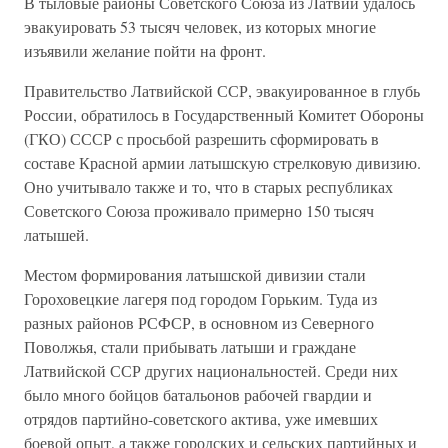
В тыловые районы Советского Союза из Латвии удалось
эвакуировать 53 тысяч человек, из которых многие
изъявили желание пойти на фронт.
Правительство Латвийской ССР, эвакуированное в глубь
России, обратилось в Государственный Комитет Обороны
(ГКО) СССР с просьбой разрешить сформировать в
составе Красной армии латышскую стрелковую дивизию.
Оно учитывало также и то, что в старых республиках
Советского Союза проживало примерно 150 тысяч
латышей.
Местом формирования латышской дивизии стали
Гороховецкие лагеря под городом Горьким. Туда из
разных районов РСФСР, в основном из Северного
Поволжья, стали прибывать латыши и граждане
Латвийской ССР других национальностей. Среди них
было много бойцов батальонов рабочей гвардии и
отрядов партийно-советского актива, уже имевших
боевой опыт, а также городских и сельских партийных и