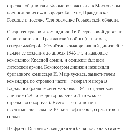
стрелковой дивизии. Формировалась она в Московском
военном округе – в городах Балахне, Правдинске,
Городце и поселке Чернораменке Горьковской области.
Среди генералов и командиров 16-й стрелковой дивизии
были и ветераны Гражданской войны (например,
генерал-майор Ф. Жемайтис, командовавший дивизией с
начала ее создания до апреля 1943 г.), и кадровые
командиры Красной армии, и офицеры бывшей
литовской армии. Комиссаром дивизии назначили
бригадного комиссара И. Мацияускаса, заместителем
командира по строевой части – генерал-майора В.
Карвялиса (раньше он командовал 184-й стрелковой
дивизией 29-го территориального Литовского
стрелкового корпуса). Всего в 16-й дивизии
насчитывалось свыше 10 тысяч офицеров, сержантов и
солдат.
На фронт 16-я литовская дивизия была послана в самом