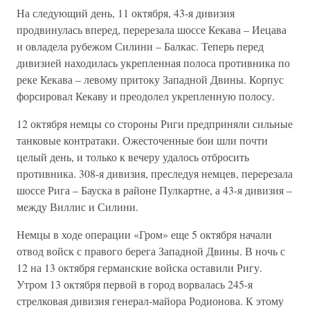
На следующий день, 11 октября, 43-я дивизия
продвинулась вперед, перерезала шоссе Кекава – Иецава
и овладела рубежом Силини – Балкас. Теперь перед
дивизией находилась укрепленная полоса противника по
реке Кекава – левому притоку Западной Двины. Корпус
форсировал Кекаву и преодолел укрепленную полосу.
12 октября немцы со стороны Риги предприняли сильные
танковые контратаки. Ожесточенные бои шли почти
целый день, и только к вечеру удалось отбросить
противника. 308-я дивизия, преследуя немцев, перерезала
шоссе Рига – Бауска в районе Пулкартне, а 43-я дивизия –
между Виллис и Силини.
Немцы в ходе операции «Гром» еще 5 октября начали
отвод войск с правого берега Западной Двины. В ночь с
12 на 13 октября германские войска оставили Ригу.
Утром 13 октября первой в город ворвалась 245-я
стрелковая дивизия генерал-майора Родионова. К этому