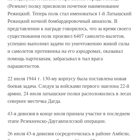
(Резекне) полку присвоили почетное наименование
Режицкий. Теперь полк стал именоваться 1-й Латышский
Режицкий ночной бомбардировочный авиаполк. В
представлении к награде говорилось, что за время своего
существования полк произвел 6407 самолето-вылетов,
успешно выполнял задачи по уничтожению живой силы
и самолетов противника на его аэродромах, оказывал
помощь партизанам, забрасывал в тыл врага
парашютистов.
22 июля 1944 г. 130-му корпусу была поставлена новая
боевая задача. Следуя за войсками первого эшелона 22-й
армии, 24 июля латышские полки расположились в лесах
севернее местечка Дагда.
43-я дивизия в конце июля приняла участие в последнем
этапе Резекненско-Даугавпилсской операции.
26 июля 43-я дивизия сосредоточилась в районе Амбели,