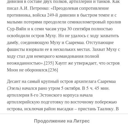
дивизия в составе двух полков, артиллерии и танков. Как
писал А.И. Петренко: «Преодолевая сопротивление
противника, войска 249-й дивизии в быстром темпе и с
малыми потерями преодолели семикилометровый пролив
Сур-Вяйн и к семи часам утра 30 сентября полностью
освободили остров Муху. Но не удалось с ходу захватить
дамбу, соединяющую Муху и Сааремаа. Отступающие
фашисты взорвали ее в нескольких местах. Захват Муху с
ходу стал для немецкого командования полной
неожиданностью».[235] Хаупт же утверждает, что остров
Моон не оборонялся.[236]
Десант на самый крупный остров архипелага Сааремаа
(Эзель) начался рано утром 5 октября. В 5 ч. 45 мин.
артиллерия 8-го Эстонского корпуса начала
артиллерийскую подготовку по восточному побережью
острова, исключая район высадки – пристань Таалику. В
то же время артиллерия 109-й стрелковой дивизии с
Продолжение на Литрес
южного побережья острова Хинумаа начала