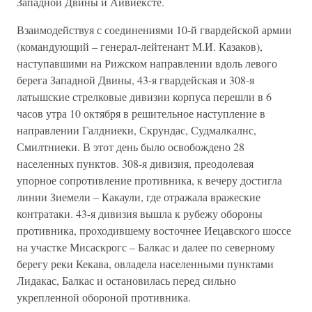
Западной Двины и Айвиексте.
Взаимодействуя с соединениями 10-й гвардейской армии
(командующий – генерал-лейтенант М.И. Казаков),
наступавшими на Рижском направлении вдоль левого
берега Западной Двины, 43-я гвардейская и 308-я
латышские стрелковые дивизии корпуса перешли в 6
часов утра 10 октября в решительное наступление в
направлении Галдниеки, Скрундас, Судмалкалнс,
Смилтниеки. В этот день было освобождено 28
населенных пунктов. 308-я дивизия, преодолевая
упорное сопротивление противника, к вечеру достигла
линии Зиемели – Какаули, где отражала вражеские
контратаки. 43-я дивизия вышла к рубежу обороны
противника, проходившему восточнее Иецавского шоссе
на участке Мисаскрогс – Балкас и далее по северному
берегу реки Кекава, овладела населенными пунктами
Лидакас, Балкас и остановилась перед сильно
укрепленной обороной противника.