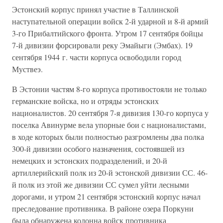
Эстонский корпус принял участие в Таллинской
наступательной операции войск 2-й ударной и 8-й армий
3-го Прибалтийского фронта. Утром 17 сентября бойцы
7-й дивизии форсировали реку Эмайыги (Эмбах). 19
сентября 1944 г. части корпуса освободили город
Муствеэ.
В Эстонии частям 8-го корпуса противостояли не только
германские войска, но и отряды эстонских
националистов. 20 сентября 7-я дивизия 130-го корпуса у
поселка Авинурме вела упорные бои с националистами,
в ходе которых были полностью разгромлены два полка
300-й дивизии особого назначения, состоявшей из
немецких и эстонских подразделений, и 20-й
артиллерийский полк из 20-й эстонской дивизии СС. 46-
й полк из этой же дивизии СС сумел уйти лесными
дорогами, и утром 21 сентября эстонский корпус начал
преследование противника. В районе озера Поркуни
была обнаружена колонна войск противника