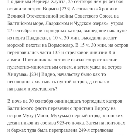
По данным Вернера Хаупта, 25 сентября немцы без боя
оставили остров Вормси.[233] А согласно «Хроники
Великой Отечественной войны Советского Союза на
Балтийском море, Ладожском и Чудском озерах», утром
27 сентября «три торпедных катера, вышедшие накануне
из порта Палдиски, в 10 ч. 30 мин. высадили десант
морской пехоты на Вормсисаар. В 15 ч. 30 мин. на остров
переправились части 135-й стрелковой дивизии 8-й
армии. Противник на острове оказал сопротивление
пулеметно-минометным огнем, а затем ушел на остров
Хииумаа».[234] Видно, начальству было как-то
несолидно захватывать пустой остров, да и как к
наградам представлять?
В ночь на 30 сентября одиннадцать торпедных катеров
Балтийского флота перевезли с пристани Виртсу на
остров Муху (Моон, Мухумаа) первый отряд эстонских
десантников из состава 925-го полка. Затем на понтонах
и баржах туда была переправлена 249-я стрелковая