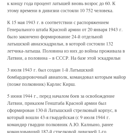
к концу года процент латышей вновь возрос до 60. К
этому времени в дивизии состояли 10 752 человека.
К 15 мая 1943 г. в соответствии с распоряжением
Генерального штаба Красной армии от 20 января 1943 г.
было закончено формирование 24-й отдельной
латышской авиаэскадрильи, в которой состояли 132
летчика-латыша. Половина из них до войны проживала в
Латвии, а половина – в СССР. На базе этой эскадрильи
3 июля 1943 г. был создан 1-й Латышский
бомбардировочный авиаполк, командовал которым майор
(позже полковник) Карлис Кирш.
5 июня 1944 г., перед началом боев за освобождение
Латвии, приказом Генштаба Красной армии был
сформирован 130-й Латышский стрелковый корпус, в
который вошли 43-я гвардейская (с 9 июля 1944 г.
командир гвардии полковник А.Ю. Калныно, ранее
командовавший 182-й стрелковой дивизией 1-го