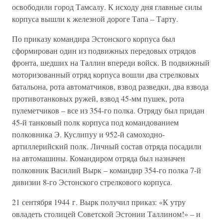
освободили город Тамсалу. К исходу дня главные силы
корпуса вышли к железной дороге Тапа – Тарту.
По приказу командира Эстонского корпуса был
сформирован один из подвижных передовых отрядов
фронта, шедших на Таллин впереди войск. В подвижный
моторизованный отряд корпуса вошли два стрелковых
батальона, рота автоматчиков, взвод разведки, два взвода
противотанковых ружей, взвод 45-мм пушек, рота
пулеметчиков – все из 354-го полка. Отряду был придан
45-й танковый полк корпуса под командованием
полковника Э. Куслипуу и 952-й самоходно-
артиллерийский полк. Личный состав отряда посадили
на автомашины. Командиром отряда был назначен
полковник Василий Вырк – командир 354-го полка 7-й
дивизии 8-го Эстонского стрелкового корпуса.
21 сентября 1944 г. Вырк получил приказ: «К утру
овладеть столицей Советской Эстонии Таллином!» – и