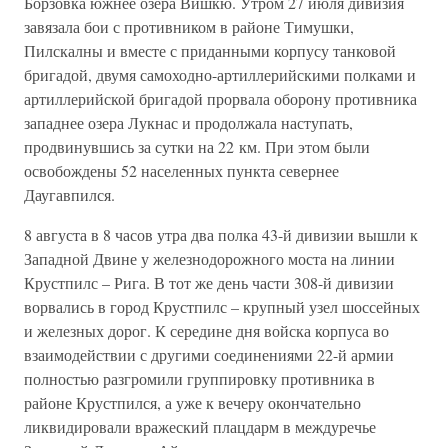
Борзовка южнее озера Вишкю. Утром 27 июля дивизия
завязала бои с противником в районе Тимушки,
Пилскалны и вместе с приданными корпусу танковой
бригадой, двумя самоходно-артиллерийскими полками и
артиллерийской бригадой прорвала оборону противника
западнее озера Лукнас и продолжала наступать,
продвинувшись за сутки на 22 км. При этом были
освобождены 52 населенных пункта севернее
Даугавпился.
8 августа в 8 часов утра два полка 43-й дивизии вышли к
Западной Двине у железнодорожного моста на линии
Крустпилс – Рига. В тот же день части 308-й дивизии
ворвались в город Крустпилс – крупный узел шоссейных
и железных дорог. К середине дня войска корпуса во
взаимодействии с другими соединениями 22-й армии
полностью разгромили группировку противника в
районе Крустпился, а уже к вечеру окончательно
ликвидировали вражеский плацдарм в междуречье