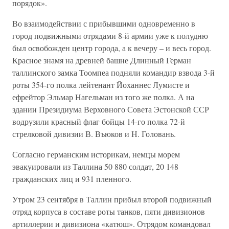
порядок».
Во взаимодействии с прибывшими одновременно в
город подвижными отрядами 8-й армии уже к полудню
был освобожден центр города, а к вечеру – и весь город.
Красное знамя на древней башне Длинный Герман
таллинского замка Тоомпеа подняли командир взвода 3-й
роты 354-го полка лейтенант Йоханнес Лумисте и
ефрейтор Эльмар Нагельман из того же полка. А на
здании Президиума Верховного Совета Эстонской ССР
водрузили красный флаг бойцы 14-го полка 72-й
стрелковой дивизии В. Въюков и Н. Головань.
Согласно германским историкам, немцы морем
эвакуировали из Таллина 50 880 солдат, 20 148
гражданских лиц и 931 пленного.
Утром 23 сентября в Таллин прибыл второй подвижный
отряд корпуса в составе роты танков, пяти дивизионов
артиллерии и дивизиона «катюш». Отрядом командовал