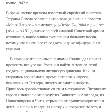
конце 1942 г.
В брежневские времена известный еврейский писатель
Эфраим Севела ославил литовскую дивизию в повести
«Моня Цацкес – знаменосец» («Зебра Е», 2004 г.): «…эта
[16-я. –
А.Ш.
] дивизия во всей славной Советской армии
отличалась наибольшим скоплением больших носов,
потому что почти все ее солдаты и даже офицеры были
евреями…
…В самый разгар войны с немцами Сталин дал приказ
прочесать все уголки России и найти литовцев, чтоб
создать национальную литовскую дивизию. Как ни
старались военкоматы, кроме литовских евреев,
бежавших от Гитлера, ничего не смогли набрать.
Пришлось довольствоваться этим материалом. Литовских
евреев извлекали отовсюду: из Ташкента и Ашхабада, из
Новосибирска и Читы, отрывали от причитающих жен и
детей и гнали в товарных поездах к покрытой толстым