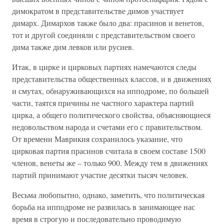
димократом в представительстве димов участвует
димарх. Димархов также было два: прасинов и венетов,
тот и другой соединяли с представительством своего
дима также дим левков или русиев.
Итак, в цирке и цирковых партиях намечаются следы
представительства общественных классов, и в движениях
и смутах, обнаруживающихся на ипподроме, по большей
части, таятся причины не частного характера партий
цирка, а общего политического свойства, объясняющиеся
недовольством народа и счетами его с правительством.
От времени Маврикия сохранилось указание, что
цирковая партия прасинов считала в своем составе 1500
членов, венеты же – только 900. Между тем в движениях
партий принимают участие десятки тысяч человек.
Весьма любопытно, однако, заметить, что политическая
борьба на ипподроме не развилась в занимающее нас
время в строгую и последовательно проводимую