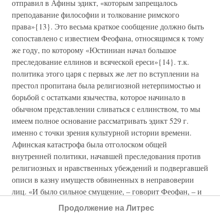
отправил в Афины эдикт, «которым запрещалось
преподавание философии и толкование римского
права»{13}. Это весьма краткое сообщение должно быть
сопоставлено с известием Феофана, относящимся к тому
же году, по которому «Юстиниан начал большое
преследование еллинов и всяческой ереси»{14}. т.к.
политика этого царя с первых же лет по вступлении на
престол пропитана была религиозной нетерпимостью и
борьбой с остатками язычества, которое начинало в
обычном представлении сливаться с еллинством, то мы
имеем полное основание рассматривать эдикт 529 г.
именно с точки зрения культурной истории времени.
Афинская катастрофа была отголоском общей
внутренней политики, начавшей преследования против
религиозных и нравственных убеждений и подвергавшей
описи в казну имуществ обвиненных в неправоверии
лиц. «И было сильное смущение, – говорит Феофан, – и
издан был эдикт, которым лишались политических прав
Продолжение на Литрес
те, кто придерживался еллинских воззрений и