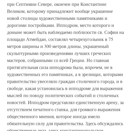
при Септимии Севере, окончен при Константине
Великом, которому принадлежит вообще украшение
новой столицы художественными памятниками и
дорогими постройками. Ипподром, место которого и
доныне может быть наблюдаемо поблизости св. Софии на
площади Атмейдан, составлял четырехугольник в 75
метров ширины и 300 метров длины, украшенный
скульптурными произведениями лучших греческих
мастеров, собранными со всей Греции. Но главная
притягательная сила ипподрома была, впрочем, не в
художественных его памятниках, а в зрелищах, которыми
правительство увеселяло граждан столичного города, и в
свободе, какая установилась в ипподроме для выражения
мыслей по поводу политических событий и столичных
новостей. Ипподром представлял единственную арену, за
отсутствием печатного станка, для громкого выражения
общественного мнения, которое иногда имело
обязательную силу для правительства. Здесь обсуждались
общественные дела, здесь константинопольское