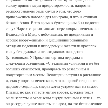
голову принять меры предосторожности; напротив,
распространяемы были слухи о том, что дело
приверженцев нового царя выиграно, и что Юстиниан
бежал в Азию. В это время к бунтовщикам был подослан
евнух Нарсес с целью завязать переговоры с венетами, а
Велисарий и Мунд с небольшими, но преданными и
хорошо вооруженными и дисциплинированными
отрядами подошли к ипподрому и захватили врасплох
толпу безоружных и не ожидавших нападения
бунтовщиков. У Прокопия картина передана в
следующем освещении: «С великими усилиями и не без
больших опасностей, пробираясь по развалинам и
полусгоревшим местам, Велисарий вступил в ристалище
и, став у портика венетского, что на правой стороне от
царского седалища, сперва хотел устремиться на самого
Ипатия; но как тут есть малые ворота, которые тогда
были заперты и охраняемы снутри воинами Ипатия… то
он рассудил лучше напасть на народ, на это бесчисленное