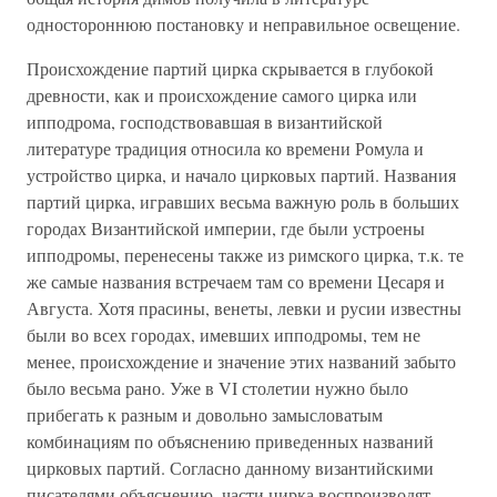
одностороннюю постановку и неправильное освещение.
Происхождение партий цирка скрывается в глубокой
древности, как и происхождение самого цирка или
ипподрома, господствовавшая в византийской
литературе традиция относила ко времени Ромула и
устройство цирка, и начало цирковых партий. Названия
партий цирка, игравших весьма важную роль в больших
городах Византийской империи, где были устроены
ипподромы, перенесены также из римского цирка, т.к. те
же самые названия встречаем там со времени Цесаря и
Августа. Хотя прасины, венеты, левки и русии известны
были во всех городах, имевших ипподромы, тем не
менее, происхождение и значение этих названий забыто
было весьма рано. Уже в VI столетии нужно было
прибегать к разным и довольно замысловатым
комбинациям по объяснению приведенных названий
цирковых партий. Согласно данному византийскими
писателями объяснению, части цирка воспроизводят