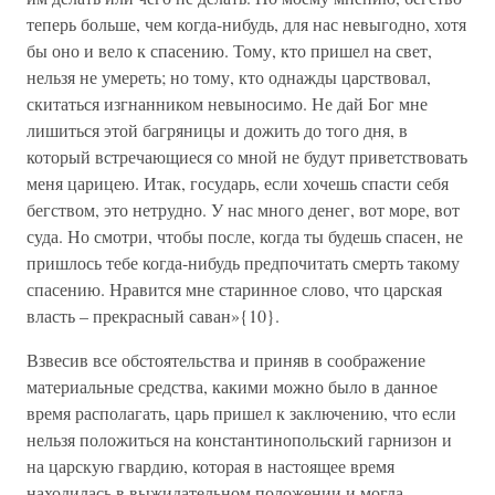
теперь больше, чем когда-нибудь, для нас невыгодно, хотя
бы оно и вело к спасению. Тому, кто пришел на свет,
нельзя не умереть; но тому, кто однажды царствовал,
скитаться изгнанником невыносимо. Не дай Бог мне
лишиться этой багряницы и дожить до того дня, в
который встречающиеся со мной не будут приветствовать
меня царицею. Итак, государь, если хочешь спасти себя
бегством, это нетрудно. У нас много денег, вот море, вот
суда. Но смотри, чтобы после, когда ты будешь спасен, не
пришлось тебе когда-нибудь предпочитать смерть такому
спасению. Нравится мне старинное слово, что царская
власть – прекрасный саван»{10}.
Взвесив все обстоятельства и приняв в соображение
материальные средства, какими можно было в данное
время располагать, царь пришел к заключению, что если
нельзя положиться на константинопольский гарнизон и
на царскую гвардию, которая в настоящее время
находилась в выжидательном положении и могла