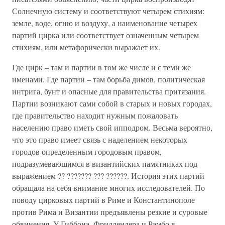
Солнечную систему и соответствуют четырем стихиям:
земле, воде, огню и воздуху, а наименование четырех
партий цирка или соответствует означенным четырем
стихиям, или метафорически выражает их.
Где цирк – там и партии в том же числе и с теми же
именами. Где партии – там борьба димов, политическая
интрига, бунт и опасные для правительства притязания.
Партии возникают сами собой в старых и новых городах,
где правительство находит нужным пожаловать
населению право иметь свой ипподром. Весьма вероятно,
что это право имеет связь с наделением некоторых
городов определенным городовым правом,
подразумевающимся в византийских памятниках под
выражением ?? ??????? ??? ??????. История этих партий
обращала на себя внимание многих исследователей. По
поводу цирковых партий в Риме и Константинополе
против Рима и Византии предъявлены резкие и суровые
обвинения. У Гиббона, Фридлендера и Рамбо в