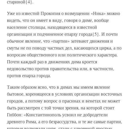
стариной{4}.
Уже из известий Прокопия о возмущении «Ника» можно
видеть, что он имеет в виду, говоря о диме, вообще
население столицы, находящееся в известной
организации и подчиненное епарху города{5}. И почти
обычное явление, что «партии» затевают движения и
смуты не по поводу частных дел, касающихся цирка, а по
вопросам общественного или политического характера.
Почти каждый раз в движениях дима кроется
недовольство против правительства или, в частности,
против епарха города.
Таким образом ясно, что в димах мы имеем явление
бытовое, коренящееся в условиях организации восточных
городов, а потому вопрос о прасинах и венетах не может
быть рассмотрен с той точки зрения, на которой стоит
Гиббон: «Константинополь усвоил не добродетели
древнего Рима, а его безрассудства, и те же самые партии,
которые волновали цирк, стали с удвоенной яростью