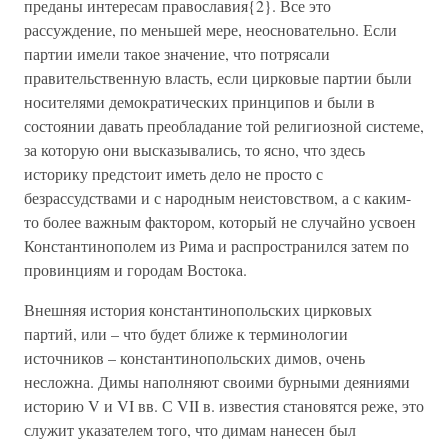
преданы интересам православия{2}. Все это
рассуждение, по меньшей мере, неосновательно. Если
партии имели такое значение, что потрясали
правительственную власть, если цирковые партии были
носителями демократических принципов и были в
состоянии давать преобладание той религиозной системе,
за которую они высказывались, то ясно, что здесь
историку предстоит иметь дело не просто с
безрассудствами и с народным неистовством, а с каким-
то более важным фактором, который не случайно усвоен
Константинополем из Рима и распространился затем по
провинциям и городам Востока.
Внешняя история константинопольских цирковых
партий, или – что будет ближе к терминологии
источников – константинопольских димов, очень
несложна. Димы наполняют своими бурными деяниями
историю V и VI вв. С VII в. известия становятся реже, это
служит указателем того, что димам нанесен был