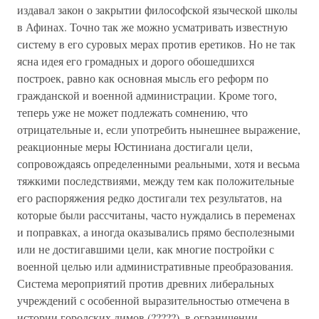
издавал закон о закрытии философской языческой школы
в Афинах. Точно так же можно усматривать известную
систему в его суровых мерах против еретиков. Но не так
ясна идея его громадных и дорого обошедшихся
построек, равно как основная мысль его реформ по
гражданской и военной администрации. Кроме того,
теперь уже не может подлежать сомнению, что
отрицательные и, если употребить нынешнее выражение,
реакционные меры Юстиниана достигали цели,
сопровождаясь определенными реальными, хотя и весьма
тяжкими последствиями, между тем как положительные
его распоряжения редко достигали тех результатов, на
которые были рассчитаны, часто нуждались в переменах
и поправках, а иногда оказывались прямо бесполезными
или не достигавшими цели, как многие постройки с
военной целью или административные преобразования.
Система мероприятий против древних либеральных
учреждений с особенной выразительностью отмечена в
истории городских димов (?????), в ограничении