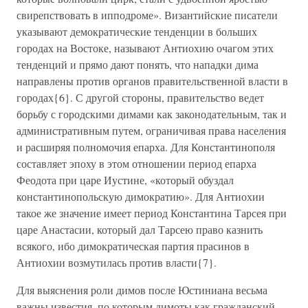
свирепствовать в ипподроме». Византийские писатели
указывают демократические тенденции в больших
городах на Востоке, называют Антиохию очагом этих
тенденций и прямо дают понять, что нападки дима
направлены против органов правительственной власти в
городах{6}. С другой стороны, правительство ведет
борьбу с городскими димами как законодательным, так и
административным путем, ограничивая права населения
и расширяя полномочия епарха. Для Константинополя
составляет эпоху в этом отношении период епарха
Феодота при царе Иустине, «который обуздал
константинопольскую димократию». Для Антиохии
такое же значение имеет период Константина Тарсея при
царе Анастасии, который дал Тарсею право казнить
всякого, ибо димократическая партия прасинов в
Антиохии возмутилась против власти{7}.
Для выяснения роли димов после Юстиниана весьма
важны известия, по которым димоты как гражданский