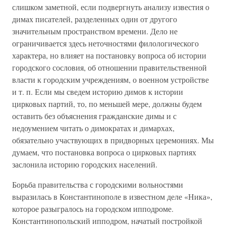
слишком заметной, если подвергнуть анализу известия о
димах писателей, разделенных один от другого
значительным пространством времени. Дело не
ограничивается здесь неточностями филологического
характера, но влияет на постановку вопроса об истории
городского сословия, об отношении правительственной
власти к городским учреждениям, о военном устройстве
и т. п. Если мы сведем историю димов к истории
цирковых партий, то, по меньшей мере, должны будем
оставить без объяснения гражданские димы и с
недоумением читать о димократах и димархах,
обязательно участвующих в придворных церемониях. Мы
думаем, что постановка вопроса о цирковых партиях
заслонила историю городских населений.
Борьба правительства с городскими вольностями
выразилась в Константинополе в известном деле «Ника»,
которое разыгралось на городском ипподроме.
Константинопольский ипподром, начатый постройкой