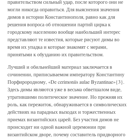
правительством сильный удар, после которого они не
могли никогда оправиться. Для выяснения значения
димов в истории Константинополя, равно как для
решения вопроса об отношении партий цирка к
городскому населению вообще наибольший интерес
представляют те известия, которые рисуют димы во
время их упадка и которые знакомят с мерами,
принятыми к обузданию их правительством.
Лучший и обильнейший материал заключается в
сочинении, приписываемом императору Константину
Порфирородному, «De cerimoniis aulae Byzantinae»{3}.
Здесь димы являются уже в весьма обветшалом виде,
утратившими политическое значение. Но прежняя их
роль, как пережиток, обнаруживается в символических
действиях на парадных выходах и торжественных
приемах византийских царей. Без участия димов не
происходит ни одной важной церемонии при
византийском дворе, почему составитель придворного