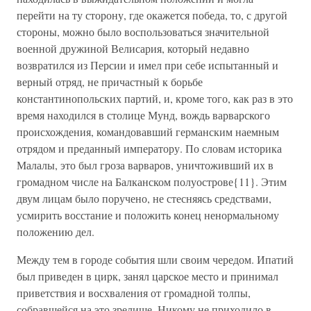
перейти на ту сторону, где окажется победа, то, с другой
стороны, можно было воспользоваться значительной
военной дружиной Велисария, который недавно
возвратился из Персии и имел при себе испытанный и
верный отряд, не причастный к борьбе
константинопольских партий, и, кроме того, как раз в это
время находился в столице Мунд, вождь варварского
происхождения, командовавший германским наемным
отрядом и преданный императору. По словам историка
Малалы, это был гроза варваров, уничтоживший их в
громадном числе на Балканском полуострове{11}. Этим
двум лицам было поручено, не стесняясь средствами,
усмирить восстание и положить конец ненормальному
положению дел.
Между тем в городе события шли своим чередом. Ипатий
был приведен в цирк, занял царское место и принимал
приветствия и восхваления от громадной толпы,
собравшейся на это зрелище. Никому не приходило в