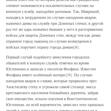
элемент назначаются в исключительных случаях на
военную службу, наподобие ратников. Так, Маврикий,
находясь в затруднении по случаю нападения аваров,
назначил димы на службу при Длинных стенах; в другой
раз тот же царь назначил бывшие у него в распоряжении
войска для защиты Длинных стен, между тем как димы
охраняли город; наконец по случаю возмущения в
войсках поручает охрану города димам{8}.
Первый случай подобного зачисления городских
обывателей в военную службу отмечен во время
Юстиниана и записан у писателя Феофана. Известие
Феофана имеет особенный интерес{9}. По случаю
нападения аваров и славян, которые прорвались чрез
Анастасиеву стену и угрожали самой столице, масса
крестьянского населения ближайших деревень, забрав
свое имущество, искала спасения в Константинополе.
Юстиниан, по всей вероятности, зачислил этих пришлых
людей в димы или приписал к димам и назначил их в