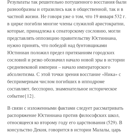
Результаты так решительно потушенного восстания были
разнообразны и отразились как в общественной, так и в
частной жизни. Не говоря уже о том, что 19 января 532 г.
в цирке погибли многие члены служилой аристократии,
которые, принадлежа к сенаторскому сословию, могли
представлять оппозицию правительству Юстиниана,
нужно принять, что победой над бунтовщиками
Юстиниан положил предел притязаниям городских
сословий и резко обозначил начало новой эры в истории
средневековой империи – начало императорского
абсолютизма. С этой точки зрения восстание «Ника» с
беспримерным числом погибших в ипподроме
составляет, бесспорно, знаменательное историческое
событие{12}.
В связи с изложенными фактами следует рассматривать
распоряжение Юстиниана против философских школ,
относящееся ко второму году его царствования (529). В
консульство Декия, говорится в истории Малалы, царь