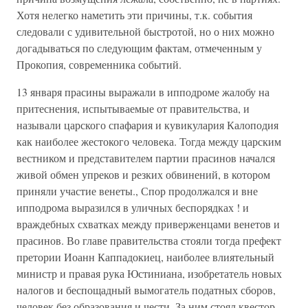
Хотя нелегко наметить эти причины, т.к. события
следовали с удивительной быстротой, но о них можно
догадываться по следующим фактам, отмеченным у
Прокопия, современника событий.
13 января прасины выражали в ипподроме жалобу на
притеснения, испытываемые от правительства, и
называли царского спафария и кувикулария Калоподия
как наиболее жестокого человека. Тогда между царским
вестником и представителем партии прасинов начался
живой обмен упреков и резких обвинений, в котором
приняли участие венеты., Спор продолжался и вне
ипподрома выразился в уличных беспорядках ! и
враждебных схватках между приверженцами венетов и
прасинов. Во главе правительства стояли тогда префект
претории Иоанн Каппадокиец, наиболее влиятельный
министр и правая рука Юстиниана, изобретатель новых
налогов и беспощадный вымогатель податных сборов,
человек без образования и чести. За ним стоял квестор