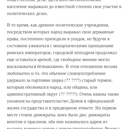
население выражало до известной степени свое участие в
политических делах.
В то время, как древние политические учреждения,
посредством которых народ выражал свои державные
права, постепенно приходили в упадок, не будучи в
состоянии уживаться с монархическими принципами
римских императоров, городской ипподром продолжал
еще оставаться ареной, где свободное мнение могло
высказываться безнаказанно. В этом отношении весьма
любопытно и то, что обычное словоупотребление
удержало за партиями цирка (?? ????) старый термин,
которым обозначался народ, или община, или
административный округ (?? ?????). Очень важны также
указания на представительство Димов в официальной
жизни государства и в придворном этикете. На первом
месте стояли димократы, коих было два: димократы
венетов и прасинов, оба они назначались царем из
высших военных чинов с чином протоспафария. Рядом с