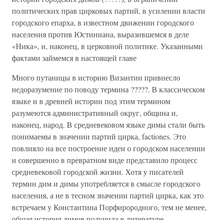
политических прав цирковых партий, в усилении власти
городского епарха, в известном движении городского
населения против Юстиниана, выразившемся в деле
«Ника», и, наконец, в церковной политике. Указанными
фактами займемся в настоящей главе
Много путаницы в историю Византии привнесло
недоразумение по поводу термина ?????. В классическом
языке и в древней истории под этим термином
разумеются административный округ, община и,
наконец, народ. В средневековом языке димы стали быть
понимаемы в значении партий цирка, factiones. Это
повлияло на все построение идеи о городском населении
и совершенно в превратном виде представило процесс
средневековой городской жизни. Хотя у писателей
термин дим и димы употребляется в смысле городского
населения, а не в тесном значении партий цирка, как это
встречаем у Константина Порфирородного, тем не менее,
общая история димов получила в литературе