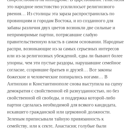
это народное неистовство усилилосьот религиозного
рвения… Из столицы эта зараза распространилась по
провинциям и городам Востока, и из созданного для
забавы различия двух цветов возникли две сильные и
непримиримые партии, потрясавшие слабую
правительственную власть в самом основании. Народные
распри, возникающие из-за самых серьезных интересов
или из-за религиозных убеждений, едва ли бывают более
упорны, чем эти пустые раздоры, нарушавшие семейное
согласие, ссорившие братьев и друзей… Все законы
божеские и человеческие попирались ногами… В
Антиохии и Константинополе снова выступила на сцену
демократия с свойственной ей разнузданностью, но без
свойственной ей свободы, и поддержка которой-либо
партии сделалась необходимой для всякого кандидата,
искавшего гражданской или церковной должности.
Зеленым приписывали тайную привязанность к
семейству, или к секте, Анастасия; голубые были