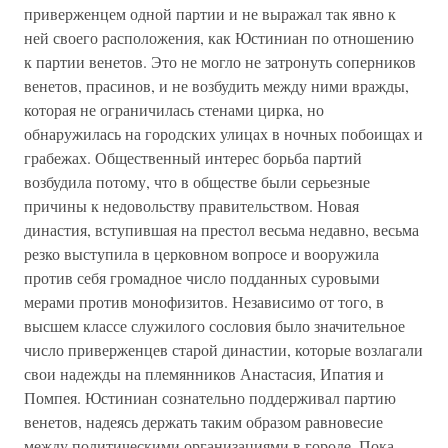
приверженцем одной партии и не выражал так явно к
ней своего расположения, как Юстиниан по отношению
к партии венетов. Это не могло не затронуть соперников
венетов, прасинов, и не возбудить между ними вражды,
которая не ограничилась стенами цирка, но
обнаружилась на городских улицах в ночных побоищах и
грабежах. Общественный интерес борьба партий
возбудила потому, что в обществе были серьезные
причины к недовольству правительством. Новая
династия, вступившая на престол весьма недавно, весьма
резко выступила в церковном вопросе и вооружила
против себя громадное число подданных суровыми
мерами против монофизитов. Независимо от того, в
высшем классе служилого сословия было значительное
число приверженцев старой династии, которые возлагали
свои надежды на племянников Анастасия, Ипатия и
Помпея. Юстиниан сознательно поддерживал партию
венетов, надеясь держать таким образом равновесие
между политическими организациями в городе. Пока