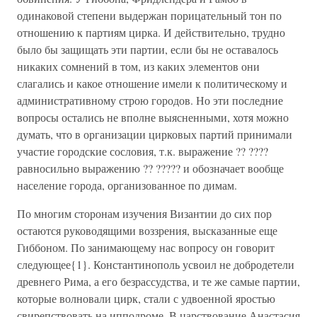
одинаковой степени выдержан порицательный тон по
отношению к партиям цирка. И действительно, трудно
было бы защищать эти партии, если бы не оставалось
никаких сомнений в том, из каких элементов они
слагались и какое отношение имели к политическому и
административному строю городов. Но эти последние
вопросы остались не вполне выясненными, хотя можно
думать, что в организации цирковых партий принимали
участие городские сословия, т.к. выражение ?? ????
равносильно выражению ?? ????? и обозначает вообще
население города, организованное по димам.
По многим сторонам изучения Византии до сих пор
остаются руководящими воззрения, высказанные еще
Гиббоном. По занимающему нас вопросу он говорит
следующее{1}. Константинополь усвоил не добродетели
древнего Рима, а его безрассудства, и те же самые партии,
которые волновали цирк, стали с удвоенной яростью
свирепствовать на ипподроме. В царствование Анастасия