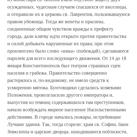
осужденных, чудесным случаем спасшихся от виселицы,
и отправили их в церковь св. Лаврентия, пользовавшуюся
правом убежища. Тогда же венеты и прасины,
соединенные общим чувством вражды к префекту
города, дали клятву идти открыто против правительства
и силой добывать нарушенные их права; при этом
произнесено было слово «ника» (побеждай), сделавшееся
паролем для всего последующего движения. От 14 до 18
января Константинополь был театром страшных сцен
насилия и грабежа. Правительство совершенно
растерялось и, по-видимому, не имело средств к
усмирению мятежа. Бунтовщики сделались хозяевами
Положения, провозгласили другого императора и,
выпустив из темниц содержавшихся там преступников,
начали возбуждать мирное население Насильственными
действиями. В городе начались пожары, истребившие
Лучшие здания. Так, тогда сгорели: храм св. Софии, бани
Зевксиппа и царские дворцы, находившиеся поблизости,