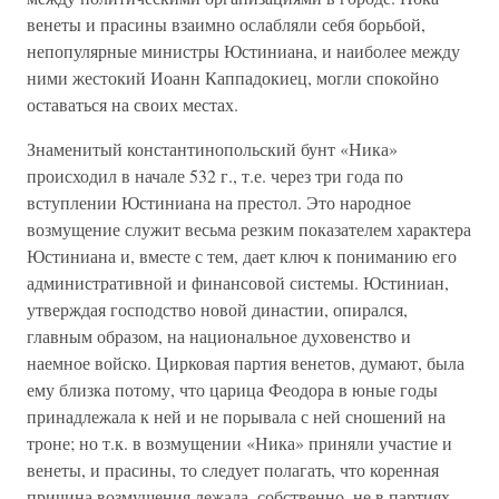
венеты и прасины взаимно ослабляли себя борьбой,
непопулярные министры Юстиниана, и наиболее между
ними жестокий Иоанн Каппадокиец, могли спокойно
оставаться на своих местах.
Знаменитый константинопольский бунт «Ника»
происходил в начале 532 г., т.е. через три года по
вступлении Юстиниана на престол. Это народное
возмущение служит весьма резким показателем характера
Юстиниана и, вместе с тем, дает ключ к пониманию его
административной и финансовой системы. Юстиниан,
утверждая господство новой династии, опирался,
главным образом, на национальное духовенство и
наемное войско. Цирковая партия венетов, думают, была
ему близка потому, что царица Феодора в юные годы
принадлежала к ней и не порывала с ней сношений на
троне; но т.к. в возмущении «Ника» приняли участие и
венеты, и прасины, то следует полагать, что коренная
причина возмущения лежала, собственно, не в партиях.