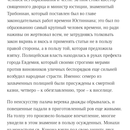
священного дворца и министр юстиции, знаменитый
Трибониан, который поставлен был во главе
законодательных работ времени Юстиниана; это был по
образованию самый крупный человек времени, но ради
наживы он жертвовал всем, не затрудняясь толковать
закон вкривь и вкось и применять статьи не в пользу
правой стороны, а в пользу той, которая предложила
взятку. Полицейская власть находилась в руках префекта
города Евдемия, который своими строгими мерами
против виновников уличных беспорядков еще сильней
возбудил народные страсти. Именно: семеро из
захваченных полицией были присуждены к смертной
казни, четверо – к обезглавлению, трое – к виселице.
По неискусству палача веревка дважды обрывалась, и
повешенные падали в приготовленный ров еще живыми.
На толпу это произвело большое впечатление, многие
увидели в этом знамение в пользу осужденных. Монахи
из монастыря св. Конона взяли под свою защиту двух