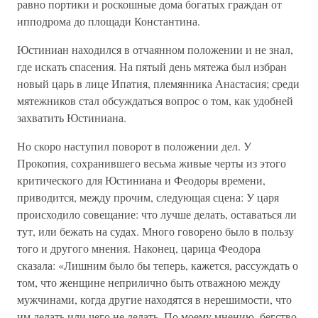
равно портики и роскошные дома богатых граждан от
ипподрома до площади Константина.
Юстиниан находился в отчаянном положении и не знал,
где искать спасения. На пятый день мятежа был избран
новый царь в лице Ипатия, племянника Анастасия; среди
мятежников стал обсуждаться вопрос о том, как удобней
захватить Юстиниана.
Но скоро наступил поворот в положении дел. У
Прокопия, сохранившего весьма живые черты из этого
критического для Юстиниана и Феодоры времени,
приводится, между прочим, следующая сцена: У царя
происходило совещание: что лучше делать, оставаться ли
тут, или бежать на судах. Много говорено было в пользу
того и другого мнения. Наконец, царица Феодора
сказала: «Лишним было бы теперь, кажется, рассуждать о
том, что женщине неприлично быть отважною между
мужчинами, когда другие находятся в нерешимости, что
им делать или чего не делать. По моему мнению, бегство