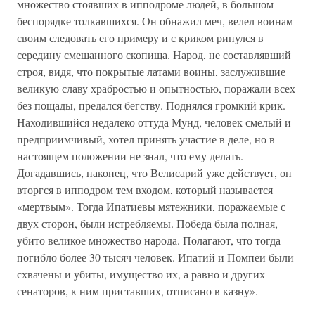
множество стоявших в ипподроме людей, в большом
беспорядке толкавшихся. Он обнажил меч, велел воинам
своим следовать его примеру и с криком ринулся в
середину смешанного скопища. Народ, не составлявший
строя, видя, что покрытые латами воины, заслужившие
великую славу храбростью и опытностью, поражали всех
без пощады, предался бегству. Поднялся громкий крик.
Находившийся недалеко оттуда Мунд, человек смелый и
предприимчивый, хотел принять участие в деле, но в
настоящем положении не знал, что ему делать.
Догадавшись, наконец, что Велисарий уже действует, он
вторгся в ипподром тем входом, который называется
«мертвым». Тогда Ипатиевы мятежники, поражаемые с
двух сторон, были истребляемы. Победа была полная,
убито великое множество народа. Полагают, что тогда
погибло более 30 тысяч человек. Ипатий и Помпеи были
схвачены и убиты, имущество их, а равно и других
сенаторов, к ним приставших, отписано в казну».