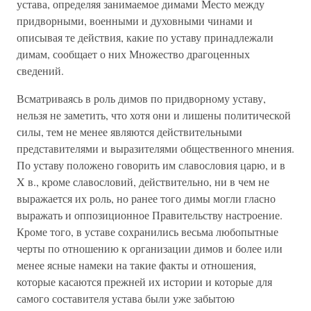
устава, определяя занимаемое димами Место между
придворными, военными и духовными чинами и
описывая те действия, какие по уставу принадлежали
димам, сообщает о них Множество драгоценных
сведений.
Всматриваясь в роль димов по придворному уставу,
нельзя не заметить, что хотя они и лишены политической
силы, тем не менее являются действительными
представителями и выразителями общественного мнения.
По уставу положено говорить им славословия царю, и в
X в., кроме славословий, действительно, ни в чем не
выражается их роль, но ранее того димы могли гласно
выражать и оппозиционное Правительству настроение.
Кроме того, в уставе сохранились весьма любопытные
черты по отношению к организации димов и более или
менее ясные намеки на такие факты и отношения,
которые касаются прежней их истории и которые для
самого составителя устава были уже забытою