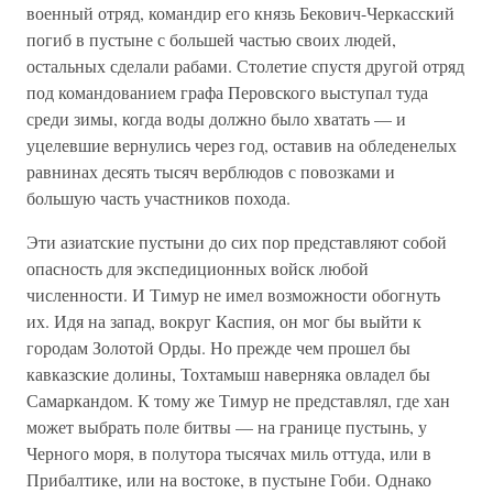
военный отряд, командир его князь Бекович-Черкасский
погиб в пустыне с большей частью своих людей,
остальных сделали рабами. Столетие спустя другой отряд
под командованием графа Перовского выступал туда
среди зимы, когда воды должно было хватать — и
уцелевшие вернулись через год, оставив на обледенелых
равнинах десять тысяч верблюдов с повозками и
большую часть участников похода.
Эти азиатские пустыни до сих пор представляют собой
опасность для экспедиционных войск любой
численности. И Тимур не имел возможности обогнуть
их. Идя на запад, вокруг Каспия, он мог бы выйти к
городам Золотой Орды. Но прежде чем прошел бы
кавказские долины, Тохтамыш наверняка овладел бы
Самаркандом. К тому же Тимур не представлял, где хан
может выбрать поле битвы — на границе пустынь, у
Черного моря, в полутора тысячах миль оттуда, или в
Прибалтике, или на востоке, в пустыне Гоби. Однако