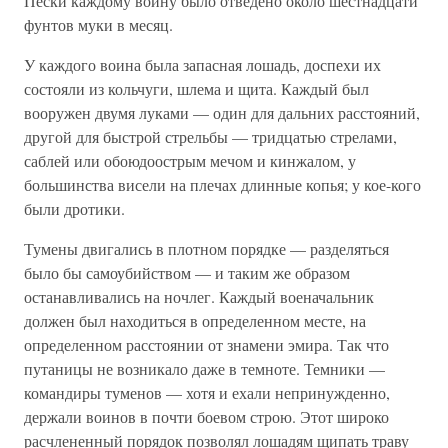
Пески каждому воину было отведено около шестнадцати
фунтов муки в месяц.
У каждого воина была запасная лошадь, доспехи их
состояли из кольчуги, шлема и щита. Каждый был
вооружен двумя луками — один для дальних расстояний,
другой для быстрой стрельбы — тридцатью стрелами,
саблей или обоюдоострым мечом и кинжалом, у
большинства висели на плечах длинные копья; у кое-кого
были дротики.
Тумены двигались в плотном порядке — разделяться
было бы самоубийством — и таким же образом
останавливались на ночлег. Каждый военачальник
должен был находиться в определенном месте, на
определенном расстоянии от знамени эмира. Так что
путаницы не возникало даже в темноте. Темники —
командиры туменов — хотя и ехали непринужденно,
держали воинов в почти боевом строю. Этот широко
расчлененный порядок позволял лошадям щипать траву