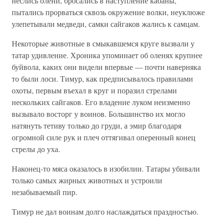
неслись олени, бросались в наступление кабаны,
пытались прорваться сквозь окружение волки, неуклюже
улепетывали медведи, самки сайгаков жались к самцам.
Некоторые животные в смыкавшемся круге вызвали у
татар удивление. Хроника упоминает об оленях крупнее
буйвола, каких они видели впервые — почти наверняка
то были лоси. Тимур, как предписывалось правилами
охоты, первым въехал в круг и поразил стрелами
нескольких сайгаков. Его владение луком неизменно
вызывало восторг у воинов. Большинство их могло
натянуть тетиву только до груди, а эмир благодаря
огромной силе рук и плеч оттягивал оперенный конец
стрелы до уха.
Наконец-то мяса оказалось в изобилии. Татары убивали
только самых жирных животных и устроили
незабываемый пир.
Тимур не дал воинам долго наслаждаться праздностью.