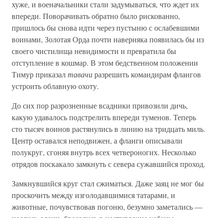
хуже, и военачальники стали задумываться, что ждет их
впереди. Поворачивать обратно было рискованно,
пришлось бы снова идти через пустыню с ослабевшими
воинами, Золотая Орда почти наверняка появилась бы из
своего чистилища невидимости и превратила бы
отступление в кошмар. В этом бедственном положении
Тимур приказал
тавачи
разрешить командирам флангов
устроить облавную охоту.
До сих пор разрозненные всадники привозили дичь,
какую удавалось подстрелить впереди туменов. Теперь
сто тысяч воинов растянулись в линию на тридцать миль.
Центр оставался неподвижен, а фланги описывали
полукруг, сгоняя внутрь всех четвероногих. Несколько
отрядов поскакало замкнуть с севера сужавшийся проход.
Замкнувшийся круг стал сжиматься. Даже заяц не мог бы
проскочить между изголодавшимися татарами, и
животные, почувствовав погоню, безумно заметались —