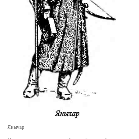
Янычар