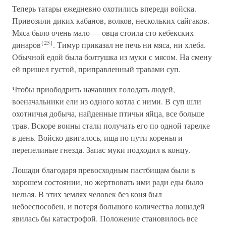
Теперь татары ежедневно охотились впереди войска.
Привозили диких кабанов, волков, нескольких сайгаков.
Мяса было очень мало — овца стоила сто кебекских
{25}
динаров
. Тимур приказал не печь ни мяса, ни хлеба.
Обычной едой была болтушка из муки с мясом. На смену
ей пришел густой, приправленный травами суп.
Чтобы приободрить начавших голодать людей,
военачальники ели из одного котла с ними. В суп шли
охотничья добыча, найденные птичьи яйца, все больше
трав. Вскоре воины стали получать его по одной тарелке
в день. Войско двигалось, ища по пути коренья и
перепелиные гнезда. Запас муки подходил к концу.
Лошади благодаря превосходным пастбищам были в
хорошем состоянии, но жертвовать ими ради еды было
нельзя. В этих землях человек без коня был
небоеспособен, и потеря большого количества лошадей
явилась бы катастрофой. Положение становилось все