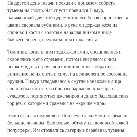
На другой день тавачи поехали с приказом собрать
тумены на смотр. Час спустя появился Тимур,
наряженный для этой церемонии, его белая горностаевая
шапка сверкала рубинами, в руке он держал жезл из
слоновой кости с золотым набалдашником в виде
бычьего черепа, следом за ним ехала свита.
Темники, когда к ним подъезжал эмир, спешивались и
склонялись к его стремени, потом шли рядом с ним
пешком вдоль строя своих воинов, прося обратить
внимание на их стать и силу, на великолепное состояние
оружия. Тимур вглядывался в смуглые знакомые лица —
словно бы отлитых из бронзы барласов, поджарых
сульдузов, подтянутых джелаиров и диких бадахшанских
горцев, с которыми сражался на «крыше мира».
Эмир остался недоволен. Под вечер у знамени загремели
большие литавры, бронзовые, обтянутые воловьей кожей
полусферы. Им отозвались лагерные барабаны, тумены