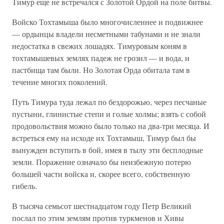
Тимур еще не встречался с Золотой Ордой на поле битвы.
Войско Тохтамыша было многочисленнее и подвижнее
— ордынцы владели несметными табунами и не знали
недостатка в свежих лошадях. Тимуровым коням в
тохтамышевых землях падеж не грозил — и вода, и
пастбища там были. Но Золотая Орда обитала там в
течение многих поколений.
Путь Тимура туда лежал по бездорожью, через песчаные
пустыни, глинистые степи и голые холмы; взять с собой
продовольствия можно было только на два-три месяца. И
встреться ему на исходе их Тохтамыш, Тимур был бы
вынужден вступить в бой, имея в тылу эти бесплодные
земли. Поражение означало бы неизбежную потерю
большей части войска и, скорее всего, собственную
гибель.
В тысяча семьсот шестнадцатом году Петр Великий
послал по этим землям против туркменов и Хивы