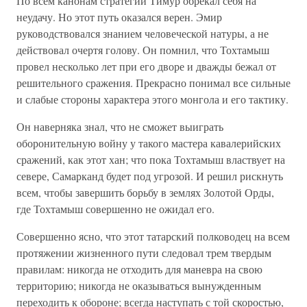
По всем канонам стратегии Тимур обрекал себя на
неудачу. Но этот путь оказался верен. Эмир
руководствовался знанием человеческой натуры, а не
действовал очертя голову. Он помнил, что Тохтамыш
провел несколько лет при его дворе и дважды бежал от
решительного сражения. Прекрасно понимал все сильные
и слабые стороны характера этого монгола и его тактику.
Он наверняка знал, что не сможет выиграть
оборонительную войну у такого мастера кавалерийских
сражений, как этот хан; что пока Тохтамыш властвует на
севере, Самарканд будет под угрозой. И решил рискнуть
всем, чтобы завершить борьбу в землях Золотой Орды,
где Тохтамыш совершенно не ожидал его.
Совершенно ясно, что этот татарский полководец на всем
протяжении жизненного пути следовал трем твердым
правилам: никогда не отходить для маневра на свою
территорию; никогда не оказываться вынужденным
переходить к обороне; всегда наступать с той скоростью,