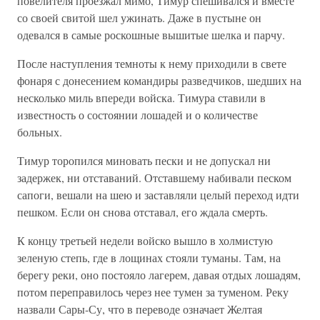
повелителя проезжал мимо, Тимур спешивался и вместе
со своей свитой шел ужинать. Даже в пустыне он
одевался в самые роскошные вышитые шелка и парчу.
После наступления темноты к нему приходили в свете
фонаря с донесением командиры разведчиков, шедших на
несколько миль впереди войска. Тимура ставили в
известность о состоянии лошадей и о количестве
больных.
Тимур торопился миновать пески и не допускал ни
задержек, ни отставаний. Отставшему набивали песком
сапоги, вешали на шею и заставляли целый переход идти
пешком. Если он снова отставал, его ждала смерть.
К концу третьей недели войско вышло в холмистую
зеленую степь, где в лощинах стояли туманы. Там, на
берегу реки, оно постояло лагерем, давая отдых лошадям,
потом переправилось через нее тумен за туменом. Реку
назвали Сары-Су, что в переводе означает Желтая