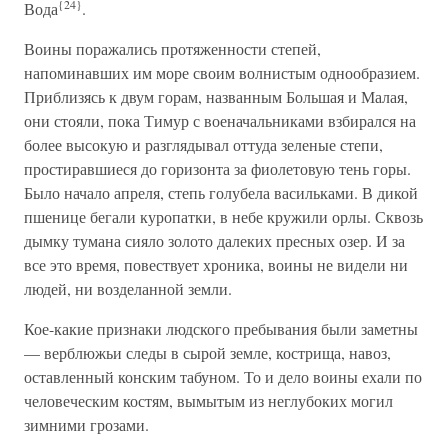
{24}
Вода
.
Воины поражались протяженности степей,
напоминавших им море своим волнистым однообразием.
Приблизясь к двум горам, названным Большая и Малая,
они стояли, пока Тимур с военачальниками взбирался на
более высокую и разглядывал оттуда зеленые степи,
простиравшиеся до горизонта за фиолетовую тень горы.
Было начало апреля, степь голубела васильками. В дикой
пшенице бегали куропатки, в небе кружили орлы. Сквозь
дымку тумана сияло золото далеких пресных озер. И за
все это время, повествует хроника, воины не видели ни
людей, ни возделанной земли.
Кое-какие признаки людского пребывания были заметны
— верблюжьи следы в сырой земле, кострища, навоз,
оставленный конским табуном. То и дело воины ехали по
человеческим костям, вымытым из неглубоких могил
зимними грозами.