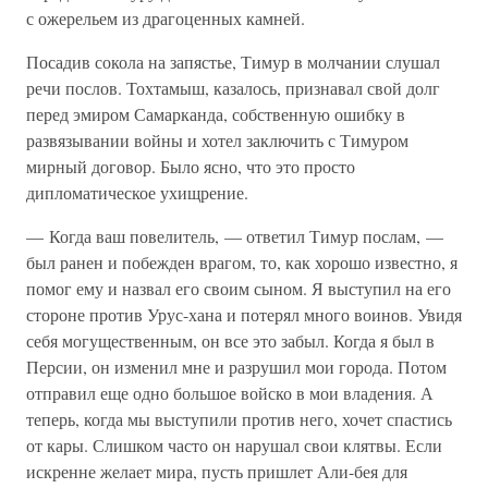
с ожерельем из драгоценных камней.
Посадив сокола на запястье, Тимур в молчании слушал
речи послов. Тохтамыш, казалось, признавал свой долг
перед эмиром Самарканда, собственную ошибку в
развязывании войны и хотел заключить с Тимуром
мирный договор. Было ясно, что это просто
дипломатическое ухищрение.
— Когда ваш повелитель, — ответил Тимур послам, —
был ранен и побежден врагом, то, как хорошо известно, я
помог ему и назвал его своим сыном. Я выступил на его
стороне против Урус-хана и потерял много воинов. Увидя
себя могущественным, он все это забыл. Когда я был в
Персии, он изменил мне и разрушил мои города. Потом
отправил еще одно большое войско в мои владения. А
теперь, когда мы выступили против него, хочет спастись
от кары. Слишком часто он нарушал свои клятвы. Если
искренне желает мира, пусть пришлет Али-бея для