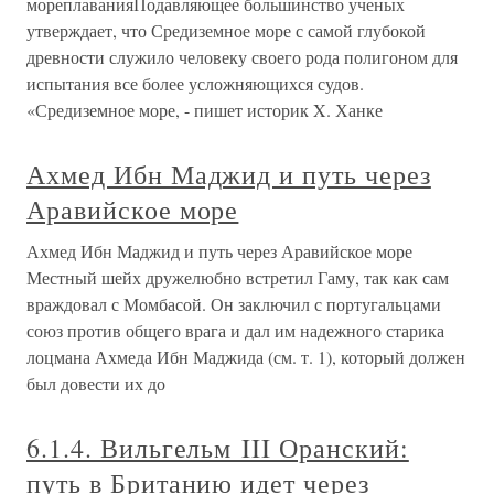
мореплаванияПодавляющее большинство ученых
утверждает, что Средиземное море с самой глубокой
древности служило человеку своего рода полигоном для
испытания все более усложняющихся судов.
«Средиземное море, - пишет историк X. Ханке
Ахмед Ибн Маджид и путь через
Аравийское море
Ахмед Ибн Маджид и путь через Аравийское море
Местный шейх дружелюбно встретил Гаму, так как сам
враждовал с Момбасой. Он заключил с португальцами
союз против общего врага и дал им надежного старика
лоцмана Ахмеда Ибн Маджида (см. т. 1), который должен
был довести их до
6.1.4. Вильгельм III Оранский:
путь в Британию идет через