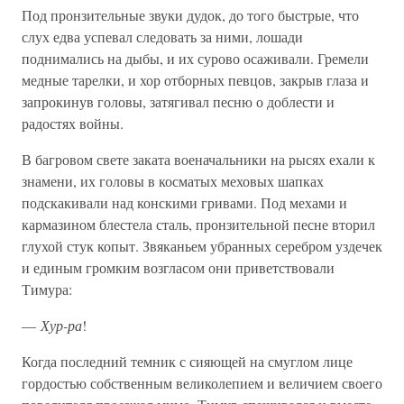
Под пронзительные звуки дудок, до того быстрые, что
слух едва успевал следовать за ними, лошади
поднимались на дыбы, и их сурово осаживали. Гремели
медные тарелки, и хор отборных певцов, закрыв глаза и
запрокинув головы, затягивал песню о доблести и
радостях войны.
В багровом свете заката военачальники на рысях ехали к
знамени, их головы в косматых меховых шапках
подскакивали над конскими гривами. Под мехами и
кармазином блестела сталь, пронзительной песне вторил
глухой стук копыт. Звяканьем убранных серебром уздечек
и единым громким возгласом они приветствовали
Тимура:
—
Хур-ра
!
Когда последний темник с сияющей на смуглом лице
гордостью собственным великолепием и величием своего