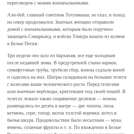
переговоров с моими военачальниками.
Али-бей, главный советник Тохтамыша, не ехал, и поход
на север продолжился. Знатных женщин отправили
домой с военачальниками, которым было поручено
защищать Самарканд, и войско Тимура вышло из холмов
в Белые Пески.
Три недели оно шло по барханам, все еще холодным
после недавней зимы. В предутренней стыни
карнаи
,
семифутовые трубы, трубили сбор, воины седлали коней
и садились на них. Шатры складывали на большие телеги
с колесами выше человеческого роста. Перед телегами
шли вьючные верблюды, кряхтевшие под своей ношей. В
телегах лежало также снаряжение десятков — воины
размещались по десять в шатре — две лопаты, пила,
кетмень, серп, топор, моток толстой веревки, котел и
бычья шкура. Продовольствие было несытным — мука,
ячмень, сушеные фрукты и т. п. По вхождении в Белые