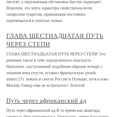
тяготят, а окружающая обстановка быстро надоедает.
Впрочем, эта черта характера свойственна всем
сахарским туарегам, привыкшим постоянно
перемещаться в поисках новых
ГЛАВА ШЕСТНАДЦАТАЯ ПУТЬ
ЧЕРЕЗ СТЕПИ
ГЛАВА ШЕСТНАДЦАТАЯ ПУТЬ ЧЕРЕЗ СТЕПИ Это
решение таило в себе определенную опасность.
Наполеон, поступивший подобным образом четыре с
лишним века спустя, оставил французскую grende
armee{23} лежать в снегах России и Польши, хотя и взял
Москву.Тимур еще не встречался с Золотой
Путь через африканский ад
Путь через африканский ад В то время как авангард
генерала Дезе отправился к Даманхуру, армия Бонапарта,