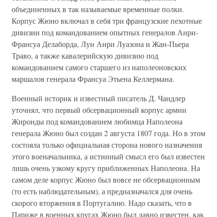
объединенных в так называемые временные полки.
Корпус Жюно включал в себя три французские пехотные
дивизии под командованием опытных генералов Анри-
Франсуа Делаборда, Луи Анри Луазона и Жан-Пьера
Траво, а также кавалерийскую дивизию под
командованием самого старшего из наполеоновских
маршалов генерала Франсуа Этьена Келлермана.
Военный историк и известный писатель Д. Чандлер
уточнял, что первый обсервационный корпус армии
Жиронды под командованием любимца Наполеона
генерала Жюно был создан 2 августа 1807 года. Но в этом
состояла только официальная сторона нового назначения
этого военачальника, а истинный смысл его был известен
лишь очень узкому кругу приближенных Наполеона. На
самом деле корпус Жюно был вовсе не обсервационным
(то есть наблюдательным), а предназначался для очень
скорого вторжения в Португалию. Надо сказать, что в
Париже в военных кругах Жюно был давно известен, как