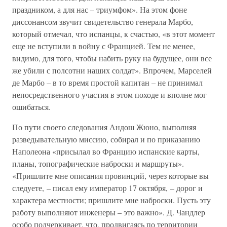
праздником, а для нас – триумфом». На этом фоне
диссонансом звучит свидетельство генерала Марбо,
который отмечал, что испанцы, к счастью, «в этот момент
еще не вступили в войну с Францией. Тем не менее,
видимо, для того, чтобы набить руку на будущее, они все
же убили с полсотни наших солдат». Впрочем, Марселей
де Марбо – в то время простой капитан – не принимал
непосредственного участия в этом походе и вполне мог
ошибаться.
По пути своего следования Андош Жюно, выполняя
разведывательную миссию, собирал и по приказанию
Наполеона «присылал во Францию испанские карты,
планы, топографические наброски и маршруты».
«Пришлите мне описания провинций, через которые вы
следуете, – писал ему император 17 октября, – дорог и
характера местности; пришлите мне наброски. Пусть эту
работу выполняют инженеры – это важно». Д. Чандлер
особо подчеркивает, что, продвигаясь по территории