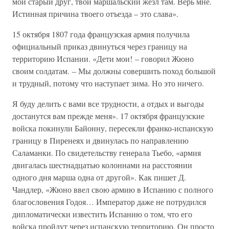
мой старый друг, твой маршальский жезл там. Верь мне.
Истинная причина твоего отъезда – это слава».
15 октября 1807 года французская армия получила
официальный приказ двинуться через границу на
территорию Испании. «Дети мои! – говорил Жюно
своим солдатам. – Мы должны совершить поход большой
и трудный, потому что наступает зима. Но это ничего.
Я буду делить с вами все трудности, а отдых и выгоды
достанутся вам прежде меня». 17 октября французские
войска покинули Байонну, пересекли франко-испанскую
границу в Пиренеях и двинулась по направлению
Саламанки. По свидетельству генерала Тьебо, «армия
двигалась шестнадцатью колоннами на расстоянии
одного дня марша одна от другой». Как пишет Д.
Чандлер, «Жюно ввел свою армию в Испанию с полного
благословения Годоя… Император даже не потрудился
дипломатически известить Испанию о том, что его
войска пройдут через испанскую территорию. Он просто