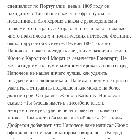
специалист по Португалии: ведь в 1805 году он
находился в Лиссабоне в качестве французского
посланника и был хорошо знаком с руководством и
нравами этой страны. Отправлению его на юг, помимо
чисто практических и политических интересов Франции,
было и другое объяснение. Весной 1807 года до
Наполеона начали доходить сведения о развитии романа
Жюно с Каролиной Мюрат (в девичестве Бонапарт). Не
желая поднимать шум и компрометировать свою сестру,
Наполеон не нашел ничего лучше, как удалить
незадачливого любовника из Парижа, причем не просто
удалить, а отправить подальше и как можно на более
долгий срок. Отправляя Жюно в Байонну, Наполеон
сказал: «Ты будешь иметь в Лиссабоне власть
неограниченную, будешь переписываться только со
мною… Там ждет тебя маршальский жезл». Ж. Люка-
Дюбретон добавляет, что Наполеон даже написал Жюно
официальное письмо, в котором говорилось: «Вперед,