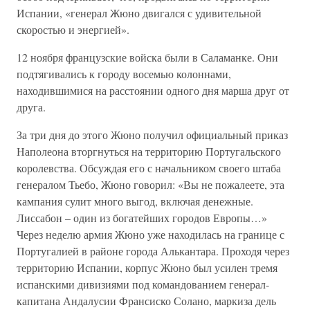
Испании, «генерал Жюно двигался с удивительной
скоростью и энергией».
12 ноября французские войска были в Саламанке. Они
подтягивались к городу восемью колоннами,
находившимися на расстоянии одного дня марша друг от
друга.
За три дня до этого Жюно получил официальный приказ
Наполеона вторгнуться на территорию Португальского
королевства. Обсуждая его с начальником своего штаба
генералом Тьебо, Жюно говорил: «Вы не пожалеете, эта
кампания сулит много выгод, включая денежные.
Лиссабон – один из богатейших городов Европы…»
Через неделю армия Жюно уже находилась на границе с
Португалией в районе города Алькантара. Проходя через
территорию Испании, корпус Жюно был усилен тремя
испанскими дивизиями под командованием генерал-
капитана Андалусии Франсиско Солано, маркиза дель