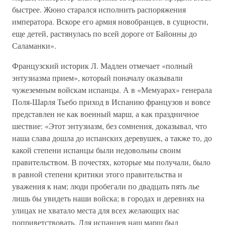
быстрее. Жюно старался исполнить распоряжения
императора. Вскоре его армия новобранцев, в сущности,
еще детей, растянулась по всей дороге от Байонны до
Саламанки».
Французский историк Л. Мадлен отмечает «полный
энтузиазма прием», который поначалу оказывали
чужеземным войскам испанцы. А в «Мемуарах» генерала
Поля-Шарля Тьебо приход в Испанию французов и вовсе
представлен не как военный марш, а как праздничное
шествие: «Этот энтузиазм, без сомнения, доказывал, что
наша слава дошла до испанских деревушек, а также то, до
какой степени испанцы были недовольны своим
правительством. В почестях, которые мы получали, было
в равной степени критики этого правительства и
уважения к нам; люди пробегали по двадцать пять лье
лишь бы увидеть наши войска; в городах и деревнях на
улицах не хватало места для всех желающих нас
поприветствовать. Для испанцев наш марш был