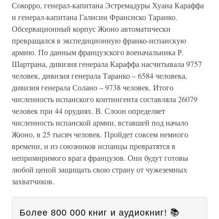
Сокорро, генерал-капитана Эстремадуры Хуана Караффа
и генерал-капитана Галисии Франсиско Таранко.
Обсервационный корпус Жюно автоматически
превращался в экспедиционную франко-испанскую
армию. По данным французского военачальника Р.
Шартрана, дивизия генерала Караффа насчитывала 9757
человек, дивизия генерала Таранко – 6584 человека,
дивизия генерала Солано – 9738 человек. Итого
численность испанского контингента составляла 26079
человек при 44 орудиях. В. Слоон определяет
численность испанской армии, вставшей под начало
Жюно, в 25 тысяч человек. Пройдет совсем немного
времени, и из союзников испанцы превратятся в
непримиримого врага французов. Они будут готовы
любой ценой защищать свою страну от чужеземных
захватчиков.
Более 800 000 книг и аудиокниг! 📚