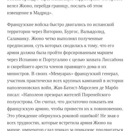
велел Жюно, перейдя границу, послать об этом
извещение в Мадрид».
Французские войска быстро двигались по испанской
территории через Виторию, Бургос, Вальядолид,
Саламанку. Жюно четко выполнял полученные
предписания, суть которых сводилась к тому, что его
армия должна была пройти форсированным маршем
через Испанию и Португалию с целью захвата Лиссабона
и скорейшего ареста членов правящего дома и их
министров. В своих «Мемуарах» французский генерал,
участник практически всех крупных кампаний в истории
наполеоновских войн, Жан-Батист-Марселен де Марбо
писал: «Наполеон презирал жителей Пиренейского
полуострова. Он считал, что достаточно показать им
французскую армию, чтобы привести их к повиновению.
Это убеждение обернулось роковой ошибкой! Не зная о
всех трудностях, которые встретила армия Жюно на
марше, император слал приказ за приказом: продвигаться