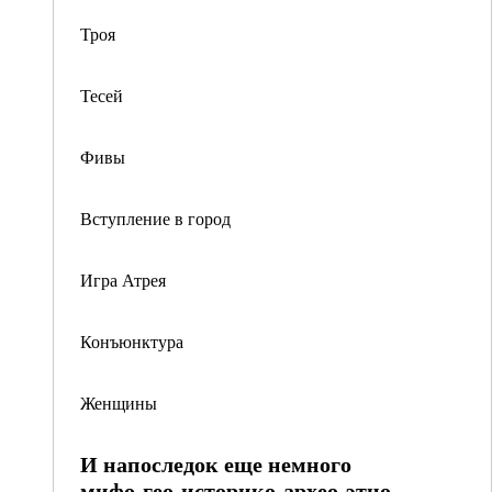
Троя
Тесей
Фивы
Вступление в город
Игра Атрея
Конъюнктура
Женщины
И напоследок еще немного
мифо-гео-историко-архео-этно-