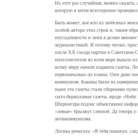
На этот раз случайная, можно сказать,
которую я затем всесторонне проверил
Быть может, кое-кто из любезных моих
особой автора этих строк и, таким обр
неусидчивости и лени я делаю множес
журналистикой. И потому читаю, прост
после XX съезда партии в Советском 
интеллигентов во всем мире вышло из
всему миру начали издавать газеты. Л
первоначально их планы. Они даже пис
коммунизм. Каковы были их намерения 
ныне эти газеты стали сборными пунк
сыто-буржуазные газеты, вроде «Нойе 
Шпрингера подчас объективнее информ
«левые» брызжут слюной. Да теперь у 
антикоммунизма.
Логика ренегата: «Я тебя покинул, сле