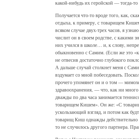
какой-нибудь их геройской — тогда-то
Получается что-то вроде того, как, ск
отдыха, к примеру, с товарищем Кишем
всяком случае двух-трех часов, я узн
числит он в своем родстве, с какими
них учился в школе… и, к слову, непре
обыкновенно с Самим. (Если же это «к 
не отвесив достаточно глубокого покло
А дальше случай столкнет меня с Самим
вздумает со мной побеседовать. Поскол
прочего упомянет он и о том — мимохо
здравоохранения, — что, как ни много у
дважды по два часа занимается теннисо
товарищем Кишем». Он же: «С товарищ
ускользающий взгляд, и потом как буд
товарищ Киш однажды действительно 
то не случилось другого партнера. Пр