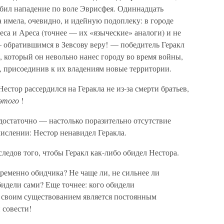
бил нападение по воле Эврисфея. Одиннадцать
а имела, очевидно, и идейную подоплеку: в городе
еса и Ареса (точнее — их «языческие» аналоги) и не
 обратившимся в Зевсову веру! — победитель Геракл
, который он невольно нанес городу во время войны,
, присоединив к их владениям новые территории.
стор рассердился на Геракла не из-за смерти братьев,
 этого
!
достаточно — настолько поразительно отсутствие
ислении: Нестор ненавидел Геракла.
следов того, чтобы Геракл как-либо обидел Нестора.
ременно обидчика? Не чаще ли, не сильнее ли
бидели сами? Еще точнее: кого обидели
м своим существованием является постоянным
 совести!