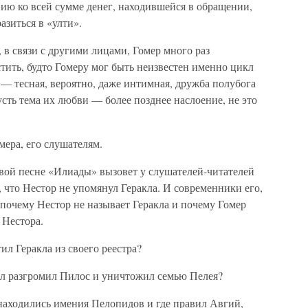
ию ко всей сумме денег, находившейся в обращении,
азиться в «улти».
 в связи с другими лицами, Гомер много раз
тить, будто Гомеру мог быть неизвестен именно цикл
 — тесная, вероятно, даже интимная, дружба полубога
усть тема их любви — более позднее наслоение, не это
мера, его слушателям.
рвой песне «Илиады» вызовет у слушателей-читателей
 что Нестор не упомянул Геракла. И современники его,
 почему Нестор не называет Геракла и почему Гомер
 Нестора.
ил Геракла из своего реестра?
акл разгромил Пилос и уничтожил семью Пелея?
 находились имения Пелопидов и где правил Авгий,