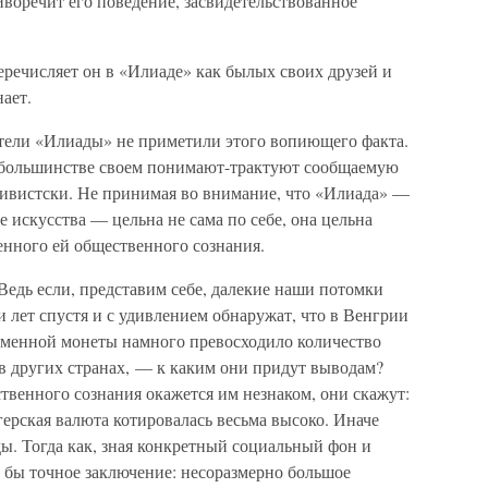
воречит его поведение, засвидетельствованное
 перечисляет он в «Илиаде» как былых своих друзей и
ает.
тели «Илиады» не приметили этого вопиющего факта.
 большинстве своем понимают-трактуют сообщаемую
ивистски. Не принимая во внимание, что «Илиада» —
 искусства — цельна не сама по себе, она цельна
енного ей общественного сознания.
Ведь если, представим себе, далекие наши потомки
и лет спустя и с удивлением обнаружат, что в Венгрии
азменной монеты намного превосходило количество
в других странах, — к каким они придут выводам?
твенного сознания окажется им незнаком, они скажут:
герская валюта котировалась весьма высоко. Иначе
ы. Тогда как, зная конкретный социальный фон и
 бы точное заключение: несоразмерно большое