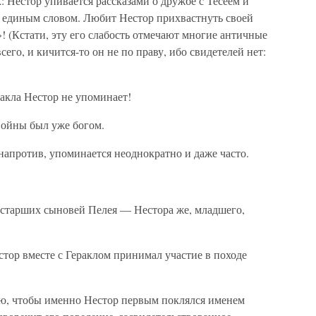
: Нестор упивается рассказами о дружбе с Тесеем и
 единым словом. Любит Нестор прихвастнуть своей
 (Кстати, эту его слабость отмечают многие античные
сего, и кичится-то он не по праву, ибо свидетелей нет:
ракла Нестор не упоминает!
войны был уже богом.
 напротив, упоминается неоднократно и даже часто.
х старших сыновей Пелея — Нестора же, младшего,
стор вместе с Гераклом принимал участие в походе
ерю, чтобы именно Нестор первым поклялся именем