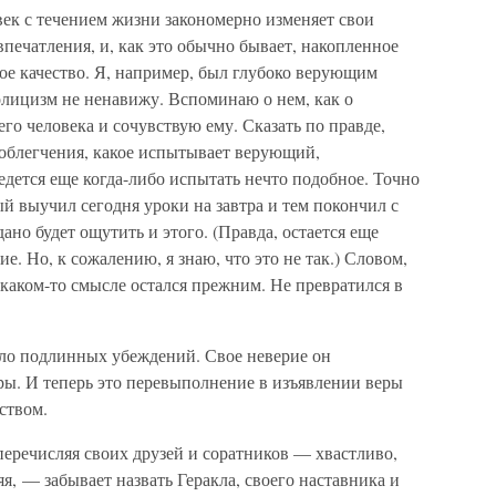
век с течением жизни закономерно изменяет свои
печатления, и, как это обычно бывает, накопленное
ое качество. Я, например, был глубоко верующим
олицизм не ненавижу. Вспоминаю о нем, как о
о человека и сочувствую ему. Сказать по правде,
облегчения, какое испытывает верующий,
едется еще когда-либо испытать нечто подобное. Точно
ый выучил сегодня уроки на завтра и тем покончил с
дано будет ощутить и этого. (Правда, остается еще
е. Но, к сожалению, я знаю, что это не так.) Словом,
 каком-то смысле остался прежним. Не превратился в
ало подлинных убеждений. Свое неверие он
ры. И теперь это перевыполнение в изъявлении веры
ством.
 перечисляя своих друзей и соратников — хвастливо,
я, — забывает назвать Геракла, своего наставника и