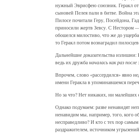
нужный Эврисфею союзник. Геракл от
сыновей Пелея пали в битве. Война эт
Пилосе почитали Геру, Посейдона, Гад
приносили жертв Зевсу. С Нестором —
обошелся милостиво, что же до ущерба
то Геракл потом вознаградил пилосцев
Дальнейшие доказательства излишни: Не
ведь их дружба
началась как раз после
Впрочем, слово «рассердился» явно не
имени Геракла в упоминавшемся переч
Но за что? Нет никаких, ни малейших 
Однако подумаем: разве ненавидят неп
ненавидим мы, например, того, кого о
несправедливо? И кто с тех пор самы
раздражителем, источником угрызений