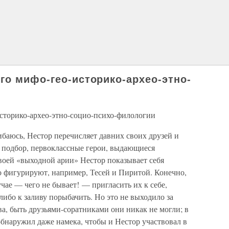
го мифо-гео-историко-архео-этно-
сторико-архео-этно-социо-психо-филологии
баюсь, Нестор перечисляет давних своих друзей и
а подбор, первоклассные герои, выдающиеся
воей «выходной арии» Нестор показывает себя
о фигурируют, например, Тесей и Пиритой. Конечно,
учае — чего не бывает! — пригласить их к себе,
либо к заливу порыбачить. Но это не выходило за
а, быть друзьями-соратниками они никак не могли; в
обнаружил даже намека, чтобы и Нестор участвовал в