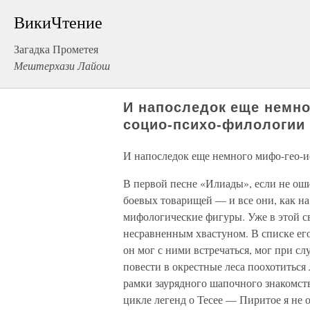
ВикиЧтение
Загадка Прометея
Мештерхази Лайош
И напоследок еще немно
социо-психо-филологии
И напоследок еще немного мифо-гео-и
В первой песне «Илиады», если не оши
боевых товарищей — и все они, как н
мифологические фигуры. Уже в этой с
несравненным хвастуном. В списке ег
он мог с ними встречаться, мог при сл
повести в окрестные леса поохотиться 
рамки заурядного шапочного знакомств
цикле легенд о Тесее — Пиритое я не 