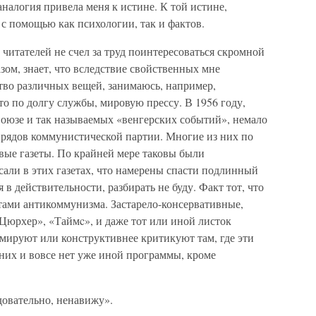
 аналогия привела меня к истине. К той истине,
 с помощью как психологии, так и фактов.
 читателей не счел за труд поинтересоваться скромной
азом, знает, что вследствие свойственных мне
тво различных вещей, занимаюсь, например,
о по долгу службы, мировую прессу. В 1956 году,
Союзе и так называемых «венгерских событий», немало
 рядов коммунистической партии. Многие из них по
евые газеты. По крайней мере таковы были
али в этих газетах, что намерены спасти подлинный
в действительности, разбирать не буду. Факт тот, что
тами антикоммунизма. Застарело-консервативные,
Цюрхер», «Таймc», и даже тот или иной листок
ируют или конструктивнее критикуют там, где эти
них и вовсе нет уже иной программы, кроме
довательно, ненавижу».