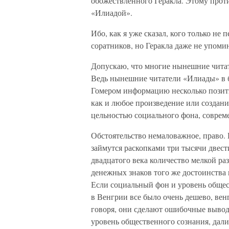
обожествленного Геракла. Этому проти
«Илиадой».
Ибо, как я уже сказал, кого только не
соратников, но Геракла даже не упомин
Допускаю, что многие нынешние чита
Ведь нынешние читатели «Илиады» в
Гомером информацию несколько позит
как и любое произведение или создание
цельностью социального фона, соврем
Обстоятельство немаловажное, право. 
займутся раскопками три тысячи двест
двадцатого века количество мелкой р
денежных знаков того же достоинства 
Если социальный фон и уровень общес
в Венгрии все было очень дешево, вен
говоря, они сделают ошибочные вывод
уровень общественного сознания, дали