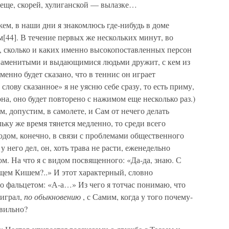
 еще, скорей, хулиганской — вылазке…
ажем, в наши дни я знакомлюсь где-нибудь в доме
[44]. В течение первых же нескольких минут, во
аю, сколько и каких именно высокопоставленных персон
 знаменитыми и выдающимися людьми дружит, с кем из
менно будет сказано, что в теннис он играет
слову сказанное» я не уясню себе сразу, то есть приму,
на, оно будет повторено с нажимом еще несколько раз.)
, допустим, в самолете, и Сам от нечего делать
ьку же время тянется медленно, то среди всего
дом, конечно, в связи с проблемами общественного
 него дел, он, хоть трава не расти, еженедельно
м. На что я с видом посвященного: «Да-да, знаю. С
ем Кишем?..» И этот характерный, словно
то фальцетом: «А-а…» Из чего я тотчас понимаю, что
играл,
по обыкновению
, с Самим, когда у того почему-
авильно?