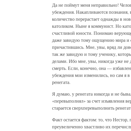
Да не поймут меня неправильно! Чело
убеждения. Накапливаются познания, в
количество перерастает однажды в нов
католиком. Ныне я коммунист. Но кат
счастливой юности. Понимаю верующег
даже завидую тому ощущению мира и 
причастившись. Мне, увы, вряд ли дов
так же завидую и тому ученику, котор
делами. Ибо мне, увы, никогда уже не 
смерть. Если, конечно, она — избавлени
убеждения мои изменились, но сам я в
ренегата.
Я думаю, у ренегата никогда и не быв
«перевыполнял» за счет изъявления ве
старается сверхперевыполнить ренегат
Факт остается фактом: то, что Нестор,
преувеличенно хвастливо их перечисля