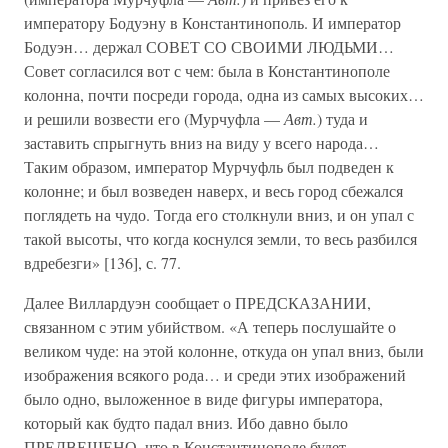
императору Бодуэну в Константинополь. И император
Бодуэн… держал СОВЕТ СО СВОИМИ ЛЮДЬМИ…
Совет согласился вот с чем: была в Константинополе
колонна, почти посреди города, одна из самых высоких…
и решили возвести его (Мурчуфла —
Авт.
) туда и
заставить спрыгнуть вниз на виду у всего народа…
Таким образом, император Мурчуфль был подведен к
колонне; и был возведен наверх, и весь город сбежался
поглядеть на чудо. Тогда его столкнули вниз, и он упал с
такой высоты, что когда коснулся земли, то весь разбился
вдребезги» [136], с. 77.
Далее Виллардуэн сообщает о ПРЕДСКАЗАНИИ,
связанном с этим убийством. «А теперь послушайте о
великом чуде: на этой колонне, откуда он упал вниз, были
изображения всякого рода… и среди этих изображений
было одно, выложенное в виде фигуры императора,
который как будто падал вниз. Ибо давно было
ПРЕДВЕЩЕНО, что в Константинополе будет