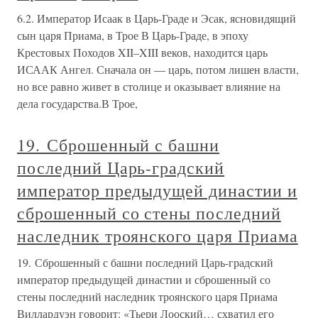
6.2. Император Исаак в Царь-Граде и Эсак, ясновидящий
сын царя Приама, в Трое В Царь-Граде, в эпоху
Крестовых Походов XII–XIII веков, находится царь
ИСААК Ангел. Сначала он — царь, потом лишен власти,
но все равно живет в столице и оказывает влияние на
дела государства.В Трое,
19. Сброшенный с башни
последний Царь-градский
император предыдущей династии и
сброшенный со стены последний
наследник троянского царя Приама
19. Сброшенный с башни последний Царь-градский
император предыдущей династии и сброшенный со
стены последний наследник троянского царя Приама
Виллардуэн говорит: «Тьери Лооский… схватил его