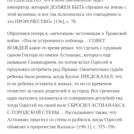
император, который ДОЛЖЕН БЫТЬ сброшен на землю с
этой колонны; и вот так исполнилось это совпадение и
это ПРОРОЧЕСТВО» [136], с. 78.
Обратимся теперь к «античным» источникам о Троянской
войне. «После устроенного побоища… СОВЕТ
ВОЖДЕЙ какое-то время решал, что сделать с грудным
сыном Гектора по имени Астианакс, которого еще
называли Скамандрием, но потом встал Одиссей и
предложил истребить род Приама. Окончательно судьба
ребенка была решена, когда Калхас ПРЕДСКАЗАЛ, что
если ребенка оставить в живых, то он со временем
отомстит за своих родителей и за город. Все греческие
цари пытались уклониться от совершения детоубийства,
тогда Одиссей по своей воле СБРОСИЛ АСТИАНАКСА
С ГОРОДСКОЙ СТЕНЫ… Рассказывают также, что
Астианакс прыгнул со стены и разбился, когда Одиссей
объявлял о пророчестве Калхаса» [196:1], с. 355–356.