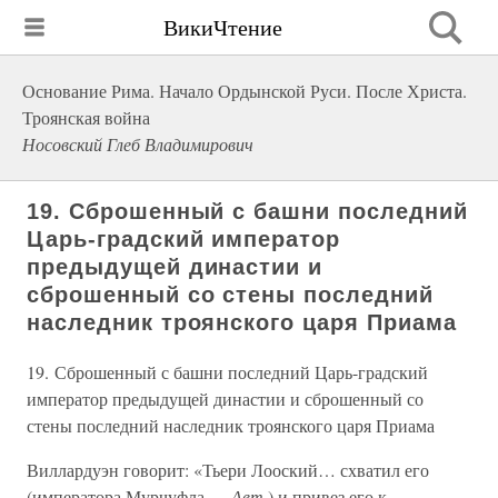
ВикиЧтение
Основание Рима. Начало Ордынской Руси. После Христа.
Троянская война
Носовский Глеб Владимирович
19. Сброшенный с башни последний
Царь-градский император
предыдущей династии и
сброшенный со стены последний
наследник троянского царя Приама
19. Сброшенный с башни последний Царь-градский
император предыдущей династии и сброшенный со
стены последний наследник троянского царя Приама
Виллардуэн говорит: «Тьери Лооский… схватил его
(императора Мурчуфла —
Авт.
) и привез его к