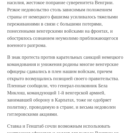
насилия, жестокое попрание суверенитета Венгрии.
Резкое недовольство столь зависимым положением
страны от немецкого фашизма усиливалось тяжелыми
переживаниями в связи с большими потерями,
понесенными венгерскими войсками на фронтах, и
обострялось сознанием неумолимо приближающегося
военного разгрома.
В знак протеста против карательных санкций немецкого
командования и унижения родины многие венгерские
офицеры сдавались в плен нашим войскам, причем
открыто возмущались позицией своего правительства.
Пленные сообщили, что генерал-полковник Бела
Миклош, командующий 1-й венгерской армией,
занимавшей оборону в Карпатах, тоже не одобряет
политику, проводимую в стране, и весьма недоволен
гитлеровскими акциями.
Ставка и Генштаб сочли возможным использовать
настроения офицеров и солдат для вывода Венгрии из