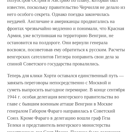
известен, поскольку правительство Черчилля не делало из
него особого секрета. Однако поездка закончилась
неудачей. Англичане и американцы продвигались на
фронтах чрезвычайно медленно и понимали, что Красная
Армия, уже вступившая на территорию Венгрии, не
остановится на полдороге. Они вернули генерала
восвояси, посоветовав ему обратиться к русским. Расчеты
венгерских сателлитов Гитлера поправить свои дела за
спиной Советского государства провалились.
Теперь для клики Хорти оставался единственный путь —
завязать переговоры непосредственно с Москвой и
суметь выпросить выгодное перемирие. В конце сентября
1944 г. особая делегация венгерского правительства во
главе с бывшим военным атташе Венгрии в Москве
генералом Габором Фараго направилась в Советский
Союз. Кроме Фараго в делегацию вошли граф Геза
Телеки и представитель венгерского министерства
иностранных дел Сент-Ивани. Послана была делегация,