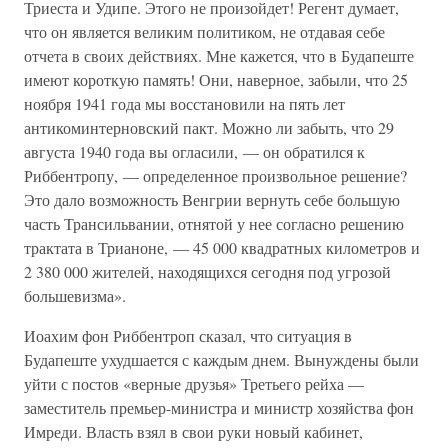
Триеста и Удипе. Этого не произойдет! Регент думает,
что он является великим политиком, не отдавая себе
отчета в своих действиях. Мне кажется, что в Будапеште
имеют короткую память! Они, наверное, забыли, что 25
ноября 1941 года мы восстановили на пять лет
антикоминтерновский пакт. Можно ли забыть, что 29
августа 1940 года вы огласили, — он обратился к
Риббентропу, — определенное произвольное решение?
Это дало возможность Венгрии вернуть себе большую
часть Трансильвании, отнятой у нее согласно решению
трактата в Трианоне, — 45 000 квадратных километров и
2 380 000 жителей, находящихся сегодня под угрозой
большевизма».
Иоахим фон Риббентроп сказал, что ситуация в
Будапеште ухудшается с каждым днем. Вынуждены были
уйти с постов «верные друзья» Третьего рейха —
заместитель премьер-министра и министр хозяйства фон
Имреди. Власть взял в свои руки новый кабинет,