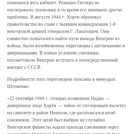
поменялся весь кабинет. Реакции Гитлера не
последовало, поскольку в то время его занимали другие
проблемы. В августе 1944 г. Хорти образовал
правительство во главе с бывшим командующим 1-й
венгерской армией генералом Г. Лакатошем. Они
совместно попытались найти пути выхода Венгрии из
войны. Были возобновлены переговоры с англичанами и
американцами. В новых условиях союзники
посоветовали Венгрии вступить в непосредственный
контакт с СССР.
Подробности этих переговоров описаны в мемуарах
Штеменко.
«22 сентября 1944 г. генерал-полковник Надаи —
доверенное лицо Хорти — тайно от гитлеровцев вылетел
на самолете в район Неаполя, где располагался штаб
союзников. Этот штаб был выбран не случайно.
Венгерские фашисты ждали прихода союзников через
полуостров Острия и Австрию по плану, который был