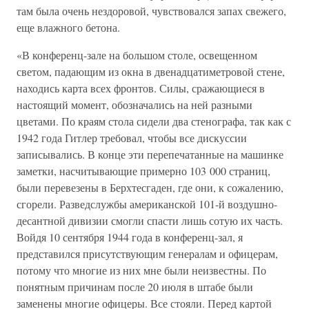
там была очень нездоровой, чувствовался запах свежего,
еще влажного бетона.
«В конференц-зале на большом столе, освещенном
светом, падающим из окна в двенадцатиметровой стене,
находись карта всех фронтов. Силы, сражающиеся в
настоящий момент, обозначались на ней разными
цветами. По краям стола сидели два стенографа, так как с
1942 года Гитлер требовал, чтобы все дискуссии
записывались. В конце эти перепечатанные на машинке
заметки, насчитывающие примерно 103 000 страниц,
были перевезены в Берхтесгаден, где они, к сожалению,
сгорели. Разведслужбы американской 101-й воздушно-
десантной дивизии смогли спасти лишь сотую их часть.
Войдя 10 сентября 1944 года в конференц-зал, я
представился присутствующим генералам и офицерам,
потому что многие из них мне были неизвестны. По
понятным причинам после 20 июля в штабе были
заменены многие офицеры. Все стояли. Перед картой