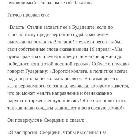
руководимый генералом Гезой Лакатоша.
Гитлер прервал его:
«Власть! Сталин захватит ее в Будапеште, если по
злосчастному предначертанию судьбы мы будем
вынуждены оставить Венгрию! Неужели регент забыл
свои собственные слова сказанные им 16 апреля: «Мы
будем сражаться плечом к плечу с немецкой армией до
победного конца этой военной грозы»? Сейчас он лукаво
говорит Гудериану: «Дорогой коллега, в политике всегда
надо играть на нескольких роялях». Это язык регента,
язык вероломного союзника, человека, которому кажется,
что он может менять направление и безнаказанно
нарушать торжественную присягу! Я не потерплю этого,
так как наши солдаты защищают и венгерскую землю!»
Он повернулся к Скорцени и сказал:
«Я вас просил, Скорцени, чтобы вы следили за