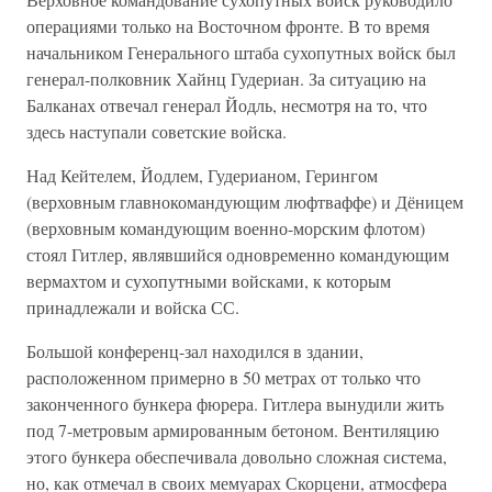
операциями только на Восточном фронте. В то время
начальником Генерального штаба сухопутных войск был
генерал-полковник Хайнц Гудериан. За ситуацию на
Балканах отвечал генерал Йодль, несмотря на то, что
здесь наступали советские войска.
Над Кейтелем, Йодлем, Гудерианом, Герингом
(верховным главнокомандующим люфтваффе) и Дёницем
(верховным командующим военно-морским флотом)
стоял Гитлер, являвшийся одновременно командующим
вермахтом и сухопутными войсками, к которым
принадлежали и войска СС.
Большой конференц-зал находился в здании,
расположенном примерно в 50 метрах от только что
законченного бункера фюрера. Гитлера вынудили жить
под 7-метровым армированным бетоном. Вентиляцию
этого бункера обеспечивала довольно сложная система,
но, как отмечал в своих мемуарах Скорцени, атмосфера