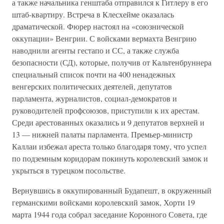
а также начальника генштаба отправился к Гитлеру в его
штаб-квартиру. Встреча в Клесхейме оказалась
драматической. Фюрер настоял на «союзнической
оккупации» Венгрии. С войсками вермахта Венгрию
наводнили агенты гестапо и СС, а также служба
безопасности (СД), которые, получив от Кальтенбруннера
специальный список почти на 400 ненадежных
венгерских политических деятелей, депутатов
парламента, журналистов, социал-демократов и
руководителей профсоюзов, приступили к их арестам.
Среди арестованных оказались и 9 депутатов верхней и
13 — нижней палаты парламента. Премьер-министр
Каллаи избежал ареста только благодаря тому, что успел
по подземным коридорам покинуть королевский замок и
укрыться в турецком посольстве.
Вернувшись в оккупированный Будапешт, в окруженный
германскими войсками королевский замок, Хорти 19
марта 1944 года собрал заседание Коронного Совета, где