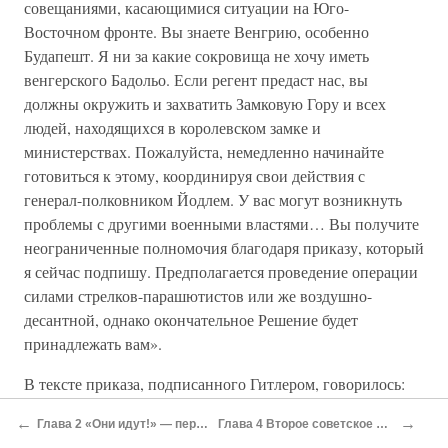
совещаниями, касающимися ситуации на Юго-
Восточном фронте. Вы знаете Венгрию, особенно
Будапешт. Я ни за какие сокровища не хочу иметь
венгерского Бадольо. Если регент предаст нас, вы
должны окружить и захватить Замковую Гору и всех
людей, находящихся в королевском замке и
министерствах. Пожалуйста, немедленно начинайте
готовиться к этому, координируя свои действия с
генерал-полковником Йодлем. У вас могут возникнуть
проблемы с другими военными властями… Вы получите
неограниченные полномочия благодаря приказу, который
я сейчас подпишу. Предполагается проведение операции
силами стрелков-парашютистов или же воздушно-
десантной, однако окончательное Решение будет
принадлежать вам».
В тексте приказа, подписанного Гитлером, говорилось:
«Штурмбаннфюрер СС Отто Скорцени выполняет мой
←
→
Глава 2 «Они идут!» — первое советское наступление на Будапешт
Глава 4 Второе советское наступление на Будапешт — Эрчи и Хатван
личный приказ, совершенно секретный и имеющий