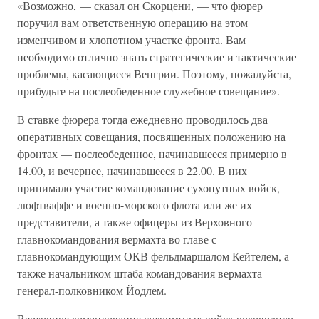
«Возможно, — сказал он Скорцени, — что фюрер
поручил вам ответственную операцию на этом
изменчивом и хлопотном участке фронта. Вам
необходимо отлично знать стратегические и тактические
проблемы, касающиеся Венгрии. Поэтому, пожалуйста,
прибудьте на послеобеденное служебное совещание».
В ставке фюрера тогда ежедневно проводилось два
оперативных совещания, посвященных положению на
фронтах — послеобеденное, начинавшееся примерно в
14.00, и вечернее, начинавшееся в 22.00. В них
принимало участие командование сухопутных войск,
люфтваффе и военно-морского флота или же их
представители, а также офицеры из Верховного
главнокомандования вермахта во главе с
главнокомандующим ОКВ фельдмаршалом Кейтелем, а
также начальником штаба командования вермахта
генерал-полковником Йодлем.
Верховное командование сухопутных войск руководило