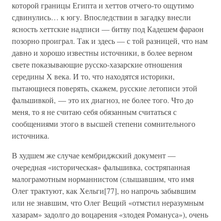
которой границы Египта и хеттов отчего-то ощутимо
сдвинулись… к югу. Впоследствии в загадку внесли
ясность хеттские надписи — битву под Кадешем фараон
позорно проиграл. Так и здесь — с той разницей, что нам
давно и хорошо известны источники, в более верном
свете показывающие русско-хазарские отношения
середины Х века. И то, что находятся историки,
пытающиеся поверять, скажем, русские летописи этой
фальшивкой, — это их диагноз, не более того. Что до
меня, то я не считаю себя обязанным считаться с
сообщениями этого в высшей степени сомнительного
источника.
В худшем же случае кембриджский документ —
очередная «историческая» фальшивка, состряпанная
малограмотным норманнистом (слышавшим, что имя
Олег трактуют, как Хельги[77], но напрочь забывшим
или не знавшим, что Олег Вещий «отмстил неразумным
хазарам» задолго до воцарения «злодея Романуса»), очень