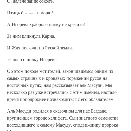
О, далече зайде соколъ,
Птиць бья — къ морю!
А Игорева храброго плъку не кресити!
За ним кликнула Карна,
И Жля поскочи по Руской земли.
«Слово о полку Игореве»
Об этом походе мстителей, закончившемся одним из
самых страшных и кровавых поражений русов на
восточных путях, нам рассказывает аль Масуди. Мы
несколько раз уже встречались с этим именем, настало
время поподробнее познакомиться с его обладателем.
Аль Масуди родился в сказочном для нас Багдаде,
крупнейшем городе халифата. Сын знатного семейства,
восходившего к самому Масуду, сподвижнику пророка