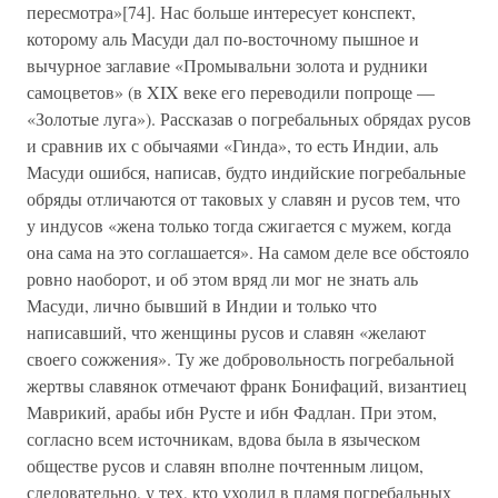
пересмотра»[74]. Нас больше интересует конспект,
которому аль Масуди дал по-восточному пышное и
вычурное заглавие «Промывальни золота и рудники
самоцветов» (в XIX веке его переводили попроще —
«Золотые луга»). Рассказав о погребальных обрядах русов
и сравнив их с обычаями «Гинда», то есть Индии, аль
Масуди ошибся, написав, будто индийские погребальные
обряды отличаются от таковых у славян и русов тем, что
у индусов «жена только тогда сжигается с мужем, когда
она сама на это соглашается». На самом деле все обстояло
ровно наоборот, и об этом вряд ли мог не знать аль
Масуди, лично бывший в Индии и только что
написавший, что женщины русов и славян «желают
своего сожжения». Ту же добровольность погребальной
жертвы славянок отмечают франк Бонифаций, византиец
Маврикий, арабы ибн Русте и ибн Фадлан. При этом,
согласно всем источникам, вдова была в языческом
обществе русов и славян вполне почтенным лицом,
следовательно, у тех, кто уходил в пламя погребальных