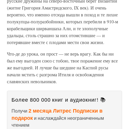
русские дружины на северо-восточный берег Византии
(житие Григория Амастридского, IX век). И очень
вероятно, что именно отсюда вышли в поход и те лихие
полукупцы-полуразбойники, которых перебили в 910-м
корабельщики ширваншаха Али, и те злополучные
удальцы, столь страшно за них отомстившие — и
потерявшие вместе с плодами мести свои жизни.
Что-де до урока, он прост — не верь врагу. Как бы ни
был ему выгоден союз с тобою, твое поражение ему все
же выгодней. И лучше бы шедшие на Каспий русы
начали мстить с разгрома Итиля и освобождения
славянских невольников.
Более 800 000 книг и аудиокниг! 📚
2 месяца Литрес Подписки в
Получи
подарок
и наслаждайся неограниченным
чтением