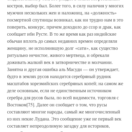
костров, выбор был. Более того, в силу наличия у многих
мужчин нескольких жен и наложниц, на «должность»
посмертной спутницы возникал, как ни трудно нам в это
поверить, конкурс, причем доходило до ссор и драк, как
сообщает ибн Русте. В то же время как раз индийские
обычаи вплоть до самых недавних времен определяли
женщину, не исполнившую долг «сати», как существо
ритуально нечистое, живого мертвеца, и обрекали
доживать жалкий век в затворничестве и молчании.
Занятна и другая ошибка аль Масуди — он утверждает,
будто в землях русов находится серебряный рудник
масштабов хорезмийских серебряных копей; на самом же
деле основным, если не единственным источником
серебра для русов была, по всей видимости, торговля с
Востоком[75]. Далее он сообщает о том, что русы
составляют многие народы, самый же многочисленный
из них некие Лудана. Это сообщение уже не первый век
составляет непреодолимую загадку для историков,