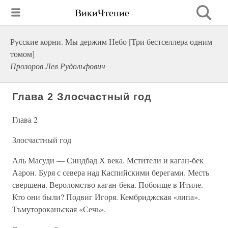
ВикиЧтение
Русские корни. Мы держим Небо [Три бестселлера одним
томом]
Прозоров Лев Рудольфович
Глава 2 Злосчастный год
Глава 2
Злосчастный год
Аль Масуди — Синдбад Х века. Мстители и каган-бек
Аарон. Буря с севера над Каспийскими берегами. Месть
свершена. Вероломство каган-бека. Побоище в Итиле.
Кто они были? Подвиг Игоря. Кембриджская «липа».
Тъмутороканьская «Сечь».