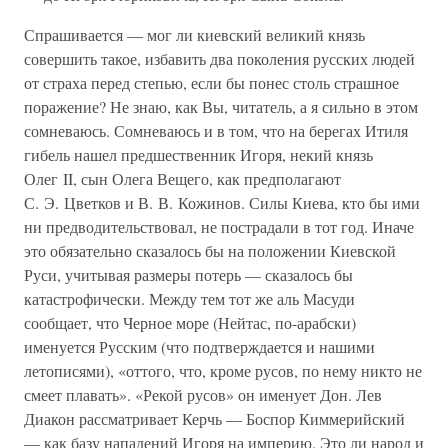
Спрашивается — мог ли киевский великий князь
совершить такое, избавить два поколения русских людей
от страха перед степью, если бы понес столь страшное
поражение? Не знаю, как Вы, читатель, а я сильно в этом
сомневаюсь. Сомневаюсь и в том, что на берегах Итиля
гибель нашел предшественник Игоря, некий князь
Олег II, сын Олега Вещего, как предполагают
С. Э. Цветков и В. В. Кожинов. Силы Киева, кто бы ими
ни предводительствовал, не пострадали в тот год. Иначе
это обязательно сказалось бы на положении Киевской
Руси, учитывая размеры потерь — сказалось бы
катастрофически. Между тем тот же аль Масуди
сообщает, что Черное море (Нейтас, по-арабски)
именуется Русским (что подтверждается и нашими
летописями), «оттого, что, кроме русов, по нему никто не
смеет плавать». «Рекой русов» он именует Дон. Лев
Диакон рассматривает Керчь — Боспор Киммерийский
— как базу нападений Игоря на империю. Это ли народ и