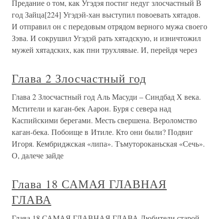
Предание о том, как Угэдэя постиг недуг злосчастный В
год Зайца[224] Угэдэй-хан выступил повоевать хятадов.
И отправил он с передовым отрядом верного мужа своего
Зэва. И сокрушил Угэдэй рать хятадскую, и изничтожил
мужей хятадских, как пни трухлявые. И, перейдя через
Глава 2 Злосчастный год
Глава 2 Злосчастный год Аль Масуди – Синдбад Х века.
Мстители и каган-бек Аарон. Буря с севера над
Каспийскими берегами. Месть свершена. Вероломство
каган-бека. Побоище в Итиле. Кто они были? Подвиг
Игоря. Кембриджская «липа». Тъмутороканьская «Сечь».
О, далече зайде
Глава 18 САМАЯ ГЛАВНАЯ
ГЛАВА
Глава 18 САМАЯ ГЛАВНАЯ ГЛАВА Любители старой,