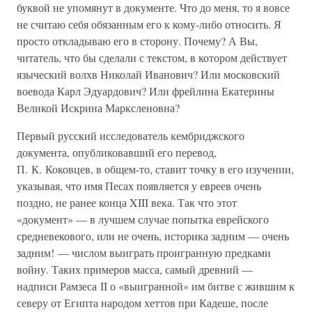
буквой не упомянут в документе. Что до меня, то я вовсе
не считаю себя обязанным его к кому-либо относить. Я
просто откладываю его в сторону. Почему? А Вы,
читатель, что бы сделали с текстом, в котором действует
языческий волхв Николай Иванович? Или московский
воевода Карл Эдуардович? Или фрейлина Екатерины
Великой Искрина Марксленовна?
Первый русский исследователь кембриджского
документа, опубликовавший его перевод,
П. К. Коковцев, в общем-то, ставит точку в его изучении,
указывая, что имя Песах появляется у евреев очень
поздно, не ранее конца XIII века. Так что этот
«документ» — в лучшем случае попытка еврейского
средневекового, или не очень, историка задним — очень
задним! — числом выиграть проигранную предками
войну. Таких примеров масса, самый древний —
надписи Рамзеса II о «выигранной» им битве с жившим к
северу от Египта народом хеттов при Кадеше, после