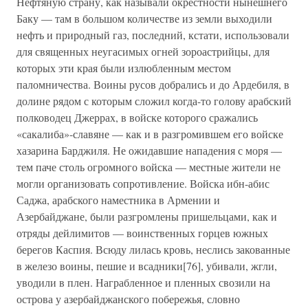
Нефтяную страну, как называли окрестности нынешнего
Баку — там в большом количестве из земли выходили
нефть и природный газ, последний, кстати, использовали
для священных неугасимых огней зороастрийцы, для
которых эти края были излюбленным местом
паломничества. Воины русов добрались и до Ардебиля, в
долине рядом с которым сложил когда-то голову арабский
полководец Джеррах, в войске которого сражались
«сакалиба»-славяне — как и в разгромившем его войске
хазарина Барджиля. Не ожидавшие нападения с моря —
тем паче столь огромного войска — местные жители не
могли организовать сопротивление. Войска ибн-абис
Саджа, арабского наместника в Армении и
Азербайджане, были разгромлены пришельцами, как и
отряды дейлимитов — воинственных горцев южных
берегов Каспия. Всюду лилась кровь, неслись закованные
в железо воины, пешие и всадники[76], убивали, жгли,
уводили в плен. Награбленное и пленных свозили на
острова у азербайджанского побережья, словно