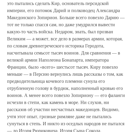
это пытались сделать Кир, основатель персидской
империи, его потомок Дарий и полководец Александра
Македонского Зопирион. Больше всего повезло Дарию —
тот не только спасся сам, но даже умудрился вывести
какую-то часть войска. Недаром, знать, был прозван
Великим — а может, все дело в размерах армии, которая,
по словам древнегреческого историка Геродота,
насчитывала семьсот тысяч воинов. Для сравнения — в
великой армии Наполеона Бонапарта, императора
Франции, было «всего» шестьсот тысяч. Киру повезло
меньше — в Персию вернулись лишь рассказы о том, как
предводительница кочевого племени сунула его
отрубленную голову в бурдюк, наполненный кровью его
воинов. А менее всего повезло Зопириону — его фаланги
исчезли в степи, как камень в море. Ни слухов, ни
рассказов об участии несчастных македонцев. Видимо,
учтя этот опыт, грозные римляне даже не пытались
сунуться в степь. И никто из оседлых народов не пытался
— до Игоря Рюриковича, Игоря Сына Сокола.