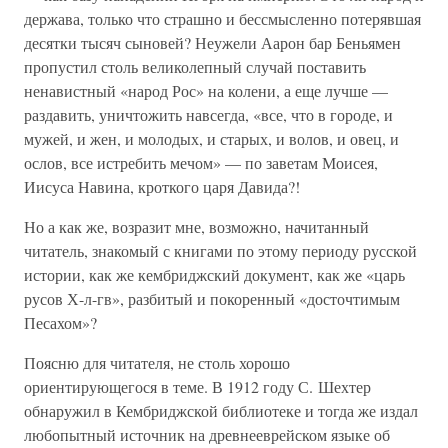
держава, только что страшно и бессмысленно потерявшая
десятки тысяч сыновей? Неужели Аарон бар Беньямен
пропустил столь великолепный случай поставить
ненавистный «народ Рос» на колени, а еще лучше —
раздавить, уничтожить навсегда, «все, что в городе, и
мужей, и жен, и молодых, и старых, и волов, и овец, и
ослов, все истребить мечом» — по заветам Моисея,
Иисуса Навина, кроткого царя Давида?!
Но а как же, возразит мне, возможно, начитанный
читатель, знакомый с книгами по этому периоду русской
истории, как же кембриджский документ, как же «царь
русов Х-л-гв», разбитый и покоренный «досточтимым
Песахом»?
Поясню для читателя, не столь хорошо
ориентирующегося в теме. В 1912 году С. Шехтер
обнаружил в Кембриджской библиотеке и тогда же издал
любопытный источник на древнееврейском языке об