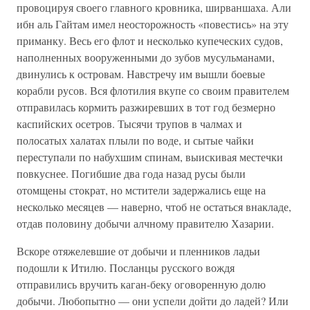
провоцируя своего главного кровника, ширваншаха. Али
ибн аль Гайтам имел неосторожность «повестись» на эту
приманку. Весь его флот и несколько купеческих судов,
наполненных вооруженными до зубов мусульманами,
двинулись к островам. Навстречу им вышли боевые
корабли русов. Вся флотилия вкупе со своим правителем
отправилась кормить разжиревших в тот год безмерно
каспийских осетров. Тысячи трупов в чалмах и
полосатых халатах плыли по воде, и сытые чайки
переступали по набухшим спинам, выискивая местечки
повкуснее. Погибшие два года назад русы были
отомщены стократ, но мстители задержались еще на
несколько месяцев — наверно, чтоб не остаться внакладе,
отдав половину добычи алчному правителю Хазарии.
Вскоре отяжелевшие от добычи и пленников ладьи
подошли к Итилю. Посланцы русского вождя
отправились вручить каган-беку оговоренную долю
добычи. Любопытно — они успели дойти до ладей? Или