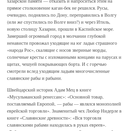
хазарской памяти — отказать и напроситься этим на
прямое столкновение каган-бек не решился. Русы,
очевидно, поднялись по Дону, переправились в Волгу
(или же спустились по Волге вниз?) и через Итиль,
новую столицу Хазарии, прошли в Каспийское море.
Замерший огромный город в молчании глубокой
ненависти провожал уходящие на юг ладьи страшного
«народа Рос», скалящие с носов звериные морды,
солнечные кресты с изломанными концами на парусах и
щитах, чешуей покрывающих борта. И с горечью
смотрели вслед уходящим ладьям многочисленные
славянские рабы и рабыни.
Швейцарский историк Адам Мец в книге
«Мусульманский ренессанс»: «Основной товар,
поставляемый Европой, — рабы — являлся монополией
еврейской торговли». Знаменитый чех Любор Нидерле в
книге «Славянские древности»: «Вся торговля
славянскими рабами находилась в руках евреев».