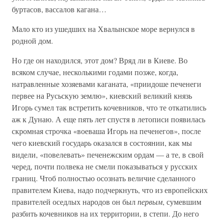
буртасов, вассалов кагана…
Мало кто из ушедших на Хвалынское море вернулся в
родной дом.
Но где он находился, этот дом? Вряд ли в Киеве. Во
всяком случае, несколькими годами позже, когда,
натравленные хозяевами каганата, «приидоше печенеги
первее на Русьскую землю», киевский великий князь
Игорь сумел так встретить кочевников, что те откатились
аж к Дунаю. А еще пять лет спустя в летописи появилась
скромная строчка «воеваша Игорь на печенегов», после
чего киевский государь оказался в состоянии, как мы
видели, «повелевать» печенежским ордам — а те, в свой
черед, почти полвека не смели показываться у русских
границ. Чтоб полностью осознать величие сделанного
правителем Киева, надо подчеркнуть, что из европейских
правителей оседлых народов он был
первым
, сумевшим
разбить кочевников на их территории, в степи. До него