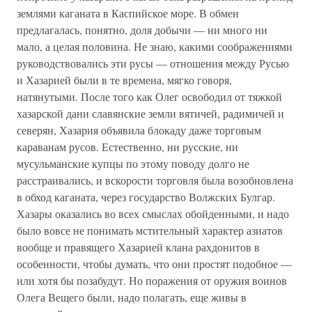
землями каганата в Каспийское море. В обмен
предлагалась, понятно, доля добычи — ни много ни
мало, а целая половина. Не знаю, какими соображениями
руководствовались эти русы — отношения между Русью
и Хазарией были в те времена, мягко говоря,
натянутыми. После того как Олег освободил от тяжкой
хазарской дани славянские земли вятичей, радимичей и
северян, Хазария объявила блокаду даже торговым
караванам русов. Естественно, ни русские, ни
мусульманские купцы по этому поводу долго не
расстраивались, и вскорости торговля была возобновлена
в обход каганата, через государство Волжских Булгар.
Хазары оказались во всех смыслах обойденными, и надо
было вовсе не понимать мстительный характер азиатов
вообще и правящего Хазарией клана рахдонитов в
особенности, чтобы думать, что они простят подобное —
или хотя бы позабудут. Но поражения от оружия воинов
Олега Вещего были, надо полагать, еще живы в