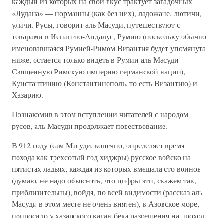
каждый из которых на свой вкус трактует загадочных
«Лудана» — норманны (как без них), ладожане, лютичи,
уличи. Русы, говорит аль Масуди, путешествуют с
товарами в Испанию-Андалус, Румию (поскольку обычно
именовавшаяся Румией-Римом Византия будет упомянута
ниже, остается только видеть в Румии аль Масуди
Священную Римскую империю германской нации),
Кунстантинию (Константинополь, то есть Византию) и
Хазарию.
Познакомив в этом вступлении читателей с народом
русов, аль Масуди продолжает повествование.
В 912 году (сам Масуди, конечно, определяет время
похода как трехсотый год хиджры) русское войско на
пятистах ладьях, каждая из которых вмещала сто воинов
(думаю, не надо объяснять, что цифры эти, скажем так,
приблизительны), войдя, по всей видимости (рассказ аль
Масуди в этом месте не очень внятен), в Азовское море,
попросило у хазарского каган-бека разрешения на проход