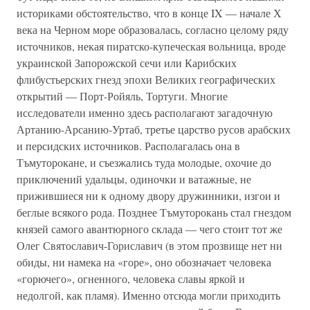
историками обстоятельство, что в конце IX — начале Х
века на Черном море образовалась, согласно целому ряду
источников, некая пиратско-купеческая вольница, вроде
украинской Запорожской сечи или Карибских
флибустьерских гнезд эпохи Великих географических
открытий — Порт-Ройяль, Тортуги. Многие
исследователи именно здесь располагают загадочную
Артанию-Арсанию-Уртаб, третье царство русов арабских
и персидских источников. Располагалась она в
Тъмуторокане, и съезжались туда молодые, охочие до
приключений удальцы, одиночки и ватажные, не
прижившиеся ни к одному двору дружинники, изгои и
беглые всякого рода. Позднее Тъмуторокань стал гнездом
князей самого авантюрного склада — чего стоит тот же
Олег Святославич-Гориславич (в этом прозвище нет ни
обиды, ни намека на «горе», оно обозначает человека
«горючего», огненного, человека славы яркой и
недолгой, как пламя). Именно отсюда могли приходить