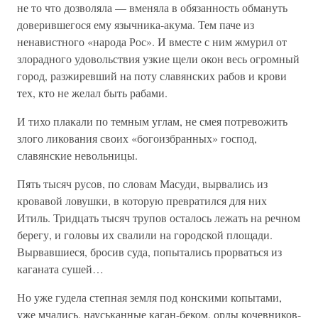
не то что дозволяла — вменяла в обязанность обмануть
доверившегося ему язычника-акума. Тем паче из
ненавистного «народа Рос». И вместе с ним жмурил от
злорадного удовольствия узкие щели окон весь огромный
город, разжиревший на поту славянских рабов и крови
тех, кто не желал быть рабами.
И тихо плакали по темным углам, не смея потревожить
злого ликования своих «богоизбранных» господ,
славянские невольницы.
Пять тысяч русов, по словам Масуди, вырвались из
кровавой ловушки, в которую превратился для них
Итиль. Тридцать тысяч трупов осталось лежать на речном
берегу, и головы их свалили на городской площади.
Вырвавшиеся, бросив суда, попытались прорваться из
каганата сушей…
Но уже гудела степная земля под конскими копытами,
уже мчались, науськанные каган-беком, орды кочевников-