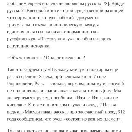
любящим евреев и очень не любящим русских[78]. Вроде
русской «Влесовой книги» с той существенной разницей,
что норманнистско-русофобский «документ»
триумфально въехал в историческую науку, а
единственная ссылка на антинорманнистско-
русофильскую «Влесову книгу» способна изгадить
репутацию историка.
«Объективность»? Она, читатель, она!
Так что забудем эту «Песахову книгу» и повторим еще
раз: в середине Х века, при великом князе Игоре
Рюриковиче, Русь — сильная держава, никому из соседей
не подчиненная и граничащая с каганатом по Дону. Мы
же вернемся к русам, погибшим в Итиле. Итак, они не
киевляне. Кто же они в таком случае и откуда? Не зря
ведь аль Масуди начал рассказ про злосчастный поход 912
года сообщением, что русы «состоят из разных племен».
Тут надо знать то, не слишком ярко освещаемое нашими