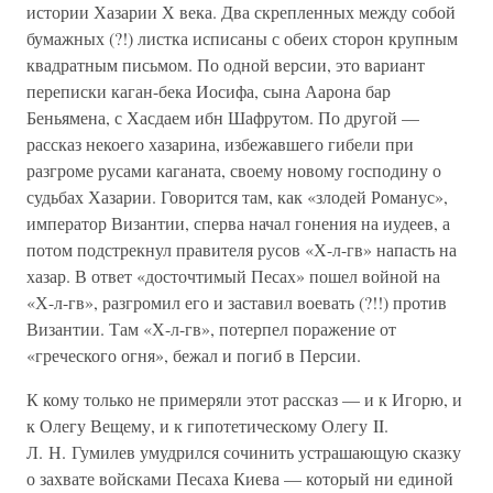
истории Хазарии Х века. Два скрепленных между собой
бумажных (?!) листка исписаны с обеих сторон крупным
квадратным письмом. По одной версии, это вариант
переписки каган-бека Иосифа, сына Аарона бар
Беньямена, с Хасдаем ибн Шафрутом. По другой —
рассказ некоего хазарина, избежавшего гибели при
разгроме русами каганата, своему новому господину о
судьбах Хазарии. Говорится там, как «злодей Романус»,
император Византии, сперва начал гонения на иудеев, а
потом подстрекнул правителя русов «Х-л-гв» напасть на
хазар. В ответ «досточтимый Песах» пошел войной на
«Х-л-гв», разгромил его и заставил воевать (?!!) против
Византии. Там «Х-л-гв», потерпел поражение от
«греческого огня», бежал и погиб в Персии.
К кому только не примеряли этот рассказ — и к Игорю, и
к Олегу Вещему, и к гипотетическому Олегу II.
Л. Н. Гумилев умудрился сочинить устрашающую сказку
о захвате войсками Песаха Киева — который ни единой