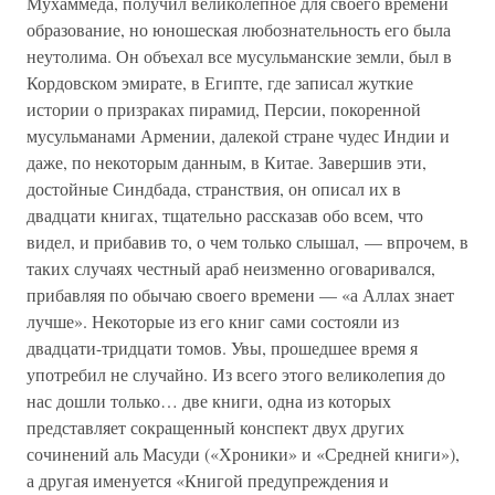
Мухаммеда, получил великолепное для своего времени
образование, но юношеская любознательность его была
неутолима. Он объехал все мусульманские земли, был в
Кордовском эмирате, в Египте, где записал жуткие
истории о призраках пирамид, Персии, покоренной
мусульманами Армении, далекой стране чудес Индии и
даже, по некоторым данным, в Китае. Завершив эти,
достойные Синдбада, странствия, он описал их в
двадцати книгах, тщательно рассказав обо всем, что
видел, и прибавив то, о чем только слышал, — впрочем, в
таких случаях честный араб неизменно оговаривался,
прибавляя по обычаю своего времени — «а Аллах знает
лучше». Некоторые из его книг сами состояли из
двадцати-тридцати томов. Увы, прошедшее время я
употребил не случайно. Из всего этого великолепия до
нас дошли только… две книги, одна из которых
представляет сокращенный конспект двух других
сочинений аль Масуди («Хроники» и «Средней книги»),
а другая именуется «Книгой предупреждения и