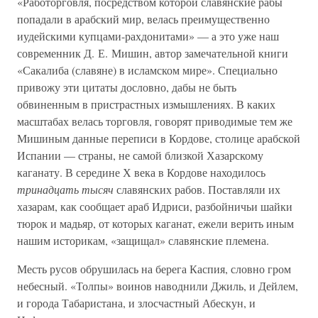
«Работорговля, посредством которой славянские рабы
попадали в арабский мир, велась преимущественно
иудейскими купцами-рахдонитами» — а это уже наш
современник Д. Е. Мишин, автор замечательной книги
«Сакалиба (славяне) в исламском мире». Специально
привожу эти цитаты дословно, дабы не быть
обвиненным в пристрастных измышлениях. В каких
масштабах велась торговля, говорят приводимые тем же
Мишиным данные переписи в Кордове, столице арабской
Испании — страны, не самой близкой Хазарскому
каганату. В середине Х века в Кордове находилось
тринадцать тысяч
славянских рабов. Поставляли их
хазарам, как сообщает араб Идриси, разбойничьи шайки
тюрок и мадьяр, от которых каганат, ежели верить иным
нашим историкам, «защищал» славянские племена.
Месть русов обрушилась на берега Каспия, словно гром
небесный. «Толпы» воинов наводнили Джиль, и Дейлем,
и города Табаристана, и злосчастный Абескун, и