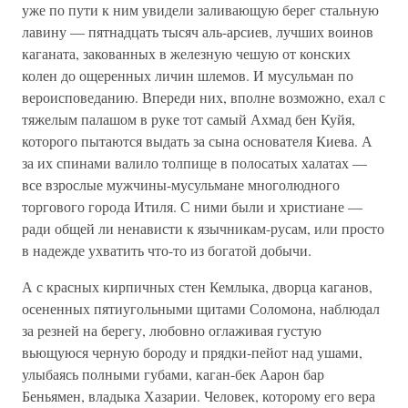
уже по пути к ним увидели заливающую берег стальную
лавину — пятнадцать тысяч аль-арсиев, лучших воинов
каганата, закованных в железную чешую от конских
колен до ощеренных личин шлемов. И мусульман по
вероисповеданию. Впереди них, вполне возможно, ехал с
тяжелым палашом в руке тот самый Ахмад бен Куйя,
которого пытаются выдать за сына основателя Киева. А
за их спинами валило толпище в полосатых халатах —
все взрослые мужчины-мусульмане многолюдного
торгового города Итиля. С ними были и христиане —
ради общей ли ненависти к язычникам-русам, или просто
в надежде ухватить что-то из богатой добычи.
А с красных кирпичных стен Кемлыка, дворца каганов,
осененных пятиугольными щитами Соломона, наблюдал
за резней на берегу, любовно оглаживая густую
вьющуюся черную бороду и прядки-пейот над ушами,
улыбаясь полными губами, каган-бек Аарон бар
Беньямен, владыка Хазарии. Человек, которому его вера