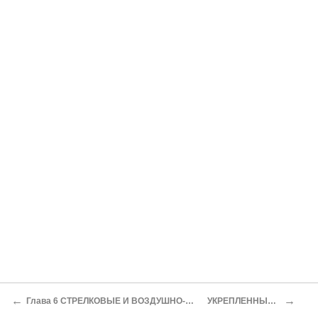
←
→
Глава 6 СТРЕЛКОВЫЕ И ВОЗДУШНО-ДЕСАНТНЫЕ ВОЙСКА
УКРЕПЛЕННЫЕ РАЙОНЫ