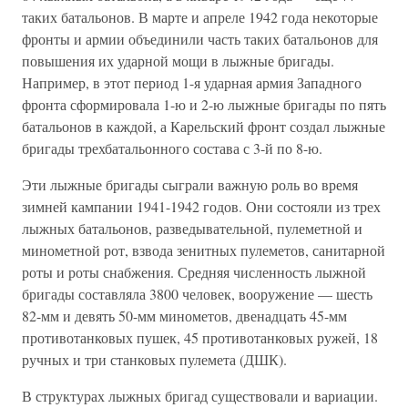
таких батальонов. В марте и апреле 1942 года некоторые
фронты и армии объединили часть таких батальонов для
повышения их ударной мощи в лыжные бригады.
Например, в этот период 1-я ударная армия Западного
фронта сформировала 1-ю и 2-ю лыжные бригады по пять
батальонов в каждой, а Карельский фронт создал лыжные
бригады трехбатальонного состава с 3-й по 8-ю.
Эти лыжные бригады сыграли важную роль во время
зимней кампании 1941-1942 годов. Они состояли из трех
лыжных батальонов, разведывательной, пулеметной и
минометной рот, взвода зенитных пулеметов, санитарной
роты и роты снабжения. Средняя численность лыжной
бригады составляла 3800 человек, вооружение — шесть
82-мм и девять 50-мм минометов, двенадцать 45-мм
противотанковых пушек, 45 противотанковых ружей, 18
ручных и три станковых пулемета (ДШК).
В структурах лыжных бригад существовали и вариации.