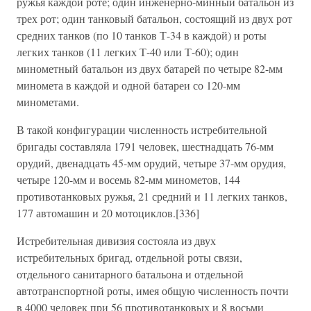
ружья каждой роте; один инженерно-минный батальон из
трех рот; один танковый батальон, состоящий из двух рот
средних танков (по 10 танков Т-34 в каждой) и роты
легких танков (11 легких Т-40 или Т-60); один
минометный батальон из двух батарей по четыре 82-мм
миномета в каждой и одной батареи со 120-мм
минометами.
В такой конфигурации численность истребительной
бригады составляла 1791 человек, шестнадцать 76-мм
орудий, двенадцать 45-мм орудий, четыре 37-мм орудия,
четыре 120-мм и восемь 82-мм минометов, 144
противотанковых ружья, 21 средний и 11 легких танков,
177 автомашин и 20 мотоциклов.[336]
Истребительная дивизия состояла из двух
истребительных бригад, отдельной роты связи,
отдельного санитарного батальона и отдельной
автотранспортной роты, имея общую численность почти
в 4000 человек при 56 противотанковых и 8 восьми