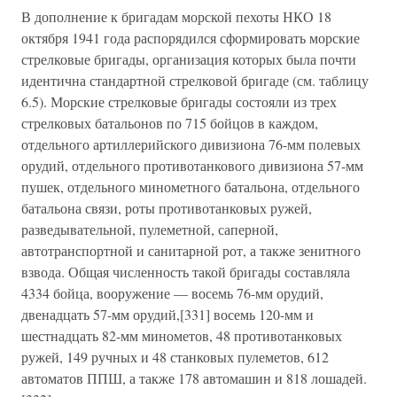
В дополнение к бригадам морской пехоты НКО 18
октября 1941 года распорядился сформировать морские
стрелковые бригады, организация которых была почти
идентична стандартной стрелковой бригаде (см. таблицу
6.5). Морские стрелковые бригады состояли из трех
стрелковых батальонов по 715 бойцов в каждом,
отдельного артиллерийского дивизиона 76-мм полевых
орудий, отдельного противотанкового дивизиона 57-мм
пушек, отдельного минометного батальона, отдельного
батальона связи, роты противотанковых ружей,
разведывательной, пулеметной, саперной,
автотранспортной и санитарной рот, а также зенитного
взвода. Общая численность такой бригады составляла
4334 бойца, вооружение — восемь 76-мм орудий,
двенадцать 57-мм орудий,[331] восемь 120-мм и
шестнадцать 82-мм минометов, 48 противотанковых
ружей, 149 ручных и 48 станковых пулеметов, 612
автоматов ППШ, а также 178 автомашин и 818 лошадей.