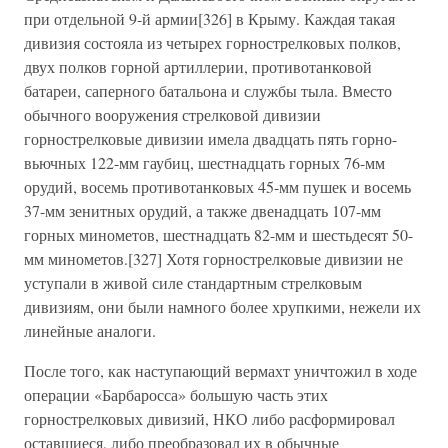
при отдельной 9-й армии[326] в Крыму. Каждая такая
дивизия состояла из четырех горнострелковых полков,
двух полков горной артиллерии, противотанковой
батареи, саперного батальона и службы тыла. Вместо
обычного вооружения стрелковой дивизии
горнострелковые дивизии имела двадцать пять горно-
вьючных 122-мм гаубиц, шестнадцать горных 76-мм
орудий, восемь противотанковых 45-мм пушек и восемь
37-мм зенитных орудий, а также двенадцать 107-мм
горных минометов, шестнадцать 82-мм и шестьдесят 50-
мм минометов.[327] Хотя горнострелковые дивизии не
уступали в живой силе стандартным стрелковым
дивизиям, они были намного более хрупкими, нежели их
линейные аналоги.
После того, как наступающий вермахт уничтожил в ходе
операции «Барбаросса» большую часть этих
горнострелковых дивизий, НКО либо расформировал
оставшиеся, либо преобразовал их в обычные