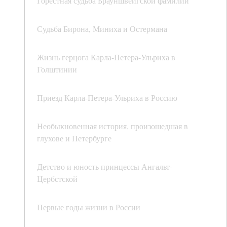
Горестная судьба Брауншвейгской фамилии
Судьба Бирона, Миниха и Остермана
Жизнь герцога Карла-Петера-Ульриха в
Голштинии
Приезд Карла-Петера-Ульриха в Россию
Необыкновенная история, произошедшая в
глухове и Петербурге
Детство и юность принцессы Ангальт-
Цербстской
Первые годы жизни в России