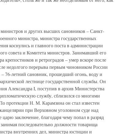
 министров и других высших сановников – Санкт-
военного министра, министра государственных
ния коснулись и главного поста в администрации
ного совета и Комитета министров. Занимавший его
а крепостников и ретроградов – умер вскоре после
осле недолгого перерыва первым чиновником России
 – 76-летний сановник, прошедший огонь, воду и
рархической лестнице государственной службы. Он
ния Александра I, поступив в архив Министерства
 дипломатическую службу, сблизился со многими
По протекции Н. М. Карамзина он стал известен
 канцелярии при Верховном уголовном суде над
е царю заключение, благодаря чему попал в разряд
 занимая последовательно должности товарища
истра внутренних дел, министра юстиции и