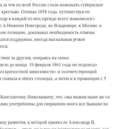
д за тем по всей России стали возникать губернские
крестьян. Осенью 1858 года, путешествуя по
др в каждой из них прежде всего знакомился с
е, в Нижнем Новгороде, во Владимире, в Москве, в
свою позицию, доказывал необходимость отмены
ался поддержки, иногда высказывая резкое
тся.
ствие за другим, опираясь на своих
ло до конца. 19 февраля 1861 года он подписал
из крепостной зависимости» и соответствующий
сначала в обеих столицах, а затем и в провинции с 5
л Константину Николаевичу, что «мы можем ныне же со
 нами употреблены для свершения оного все бывшие во
азу развития, к которой привел ее Александр II,
одитель», столь же и так же неотделимым от него, как