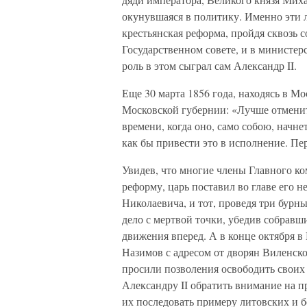
окунувшаяся в политику. Именно эти 
крестьянская реформа, пройдя сквозь с
Государственном совете, и в министер
роль в этом сыграл сам Александр II.
Еще 30 марта 1856 года, находясь в М
Московской губернии: «Лучше отменит
времени, когда оно, само собою, начнет
как бы привести это в исполнение. Пе
Увидев, что многие члены Главного ко
реформу, царь поставил во главе его 
Николаевича, и тот, проведя три бурных
дело с мертвой точки, убедив собравш
движения вперед. А в конце октября в
Назимов с адресом от дворян Виленско
просили позволения освободить своих
Александру II обратить внимание на 
их последовать примеру литовских и 