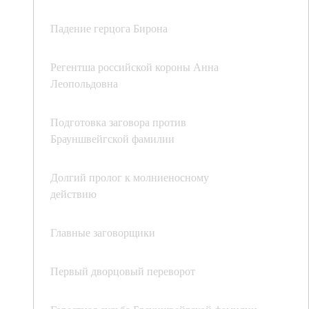
Падение герцога Бирона
Регентша российской короны Анна
Леопольдовна
Подготовка заговора против
Брауншвейгской фамилии
Долгий пролог к молниеносному
действию
Главные заговорщики
Первый дворцовый переворот