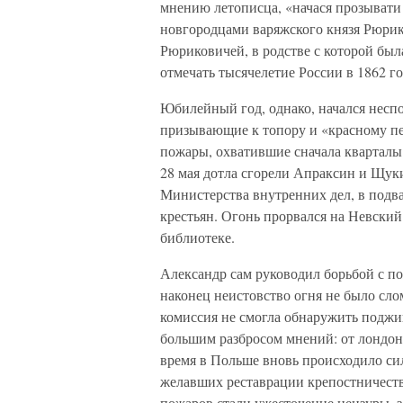
мнению летописца, «начася прозывати Р
новгородцами варяжского князя Рюрик
Рюриковичей, в родстве с которой бы
отмечать тысячелетие России в 1862 го
Юбилейный год, однако, начался несп
призывающие к топору и «красному пе
пожары, охватившие сначала кварталы 
28 мая дотла сгорели Апраксин и Щуки
Министерства внутренних дел, в подв
крестьян. Огонь прорвался на Невски
библиотеке.
Александр сам руководил борьбой с п
наконец неистовство огня не было сло
комиссия не смогла обнаружить поджи
большим разбросом мнений: от лондонс
время в Польше вновь происходило си
желавших реставрации крепостничеств
пожаров стали ужесточение цензуры, 