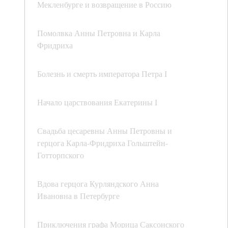
Мекленбурге и возвращение в Россию
Помолвка Анны Петровна и Карла
Фридриха
Болезнь и смерть императора Петра І
Начало царствования Екатерины І
Свадьба цесаревны Анны Петровны и
герцога Карла-Фридриха Гольштейн-
Готторпского
Вдова герцога Курляндского Анна
Ивановна в Петербурге
Приключения графа Морица Саксонского