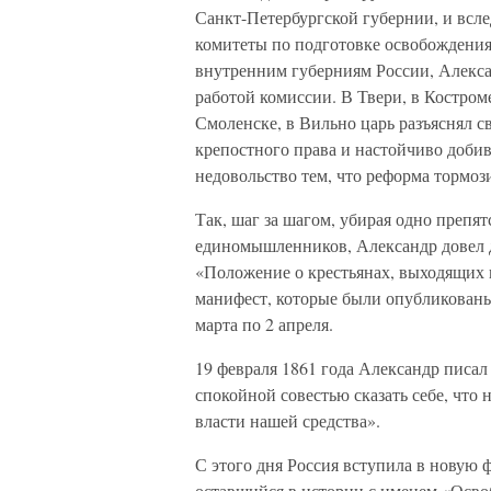
Санкт-Петербургской губернии, и всле
комитеты по подготовке освобождения 
внутренним губерниям России, Алексан
работой комиссии. В Твери, в Костром
Смоленске, в Вильно царь разъяснял 
крепостного права и настойчиво добив
недовольство тем, что реформа тормози
Так, шаг за шагом, убирая одно препят
единомышленников, Александр довел де
«Положение о крестьянах, выходящих 
манифест, которые были опубликованы 
марта по 2 апреля.
19 февраля 1861 года Александр писа
спокойной совестью сказать себе, что
власти нашей средства».
С этого дня Россия вступила в новую ф
оставшийся в истории с именем «Освоб