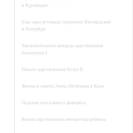
в Курляндии
Еще одна ретирада герцогини Курляндской
в Петербург
Заключительные аккорды царствования
Екатерины I
Начало царствования Петра II
Жизнь и смерть Анны Петровны в Киле
Падение всесильного фаворита
Конец царствования императора-ребенка