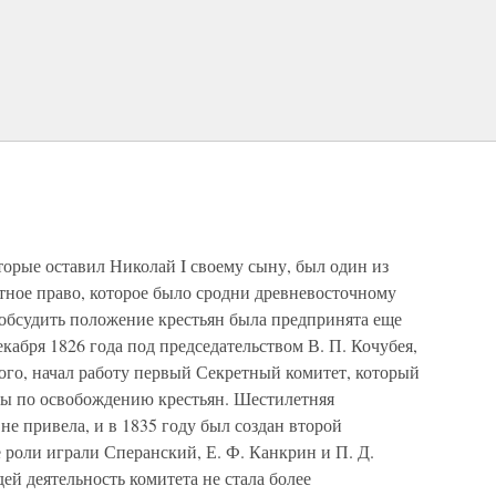
оторые оставил Николай I своему сыну, был один из
тное право, которое было сродни древневосточному
 обсудить положение крестьян была предпринята еще
екабря 1826 года под председательством В. П. Кочубея,
ого, начал работу первый Секретный комитет, который
мы по освобождению крестьян. Шестилетняя
 не привела, и в 1835 году был создан второй
 роли играли Сперанский, Е. Ф. Канкрин и П. Д.
ей деятельность комитета не стала более