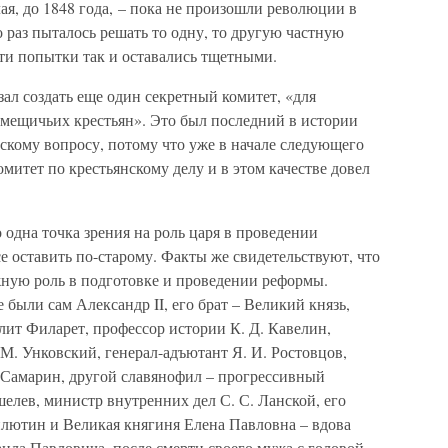
ая, до 1848 года, – пока не произошли революции в
о раз пыталось решать то одну, то другую частную
ти попытки так и оставались тщетными.
зал создать еще один секретный комитет, «для
омещичьих крестьян». Это был последний в истории
скому вопросу, потому что уже в начале следующего
митет по крестьянскому делу и в этом качестве довел
 одна точка зрения на роль царя в проведении
се оставить по-старому. Факты же свидетельствуют, что
жную роль в подготовке и проведении реформы.
были сам Александр II, его брат – Великий князь,
лит Филарет, профессор истории К. Д. Кавелин,
 М. Унковский, генерал-адъютант Я. И. Ростовцов,
 Самарин, другой славянофил – прогрессивный
елев, министр внутренних дел С. С. Ланской, его
Милютин и Великая княгиня Елена Павловна – вдова
ила Павловича, после смерти своего мужа с головой