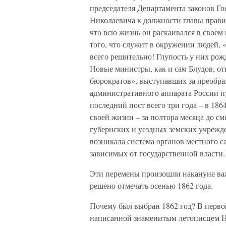
председателя Департамента законов Го
Николаевича к должности главы прави
что всю жизнь он раскаивался в своем 
того, что служит в окружении людей, 
всего решительно! Глупость у них рожд
Новые министры, как и сам Блудов, о
бюрократов», выступавших за преобр
административного аппарата России пу
последний пост всего три года – в 186
своей жизни – за полтора месяца до с
губернских и уездных земских учрежде
возникала система органов местного с
зависимых от государственной власти.
Эти перемены произошли накануне важ
решено отмечать осенью 1862 года.
Почему был выбран 1862 год? В перво
написанной знаменитым летописцем Нес