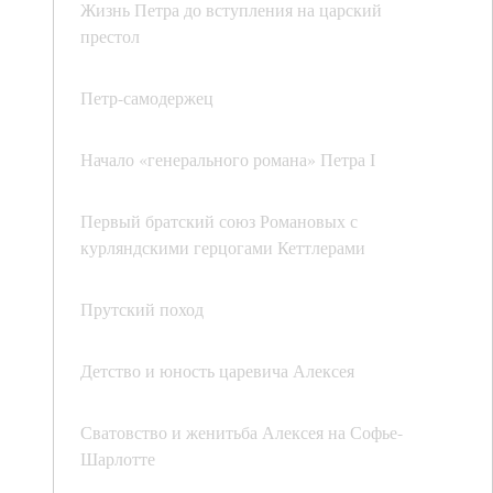
Жизнь Петра до вступления на царский
престол
Петр-самодержец
Начало «генерального романа» Петра І
Первый братский союз Романовых с
курляндскими герцогами Кеттлерами
Прутский поход
Детство и юность царевича Алексея
Сватовство и женитьба Алексея на Софье-
Шарлотте