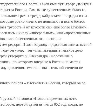
сударственного Совета. Таков был путь графа Дмитрия
тельства России. Самым же существенным было то,
невольном грехе перед декабристами и страдал из-за
«которые ровно ничего не понимают и всего боятся,
ает трусость, а от трусости они еще более глупеют».
тносились к числу «либеральных», или «просвещенных
азование общественных отношений и
тем реформ. И хотя Блудову предстояло занимать свой
4 году он умер, – он успел завершить главное дело
мерти утвердить у Александра «Положение о
ниях», по которому впервые в России на местах
амоуправления, земств, в значительной степени не
ного юбилея – тысячелетия России, который было
й русской летописи «Повесть временных лет»,
тором, первой датой является 852 год, когда, по