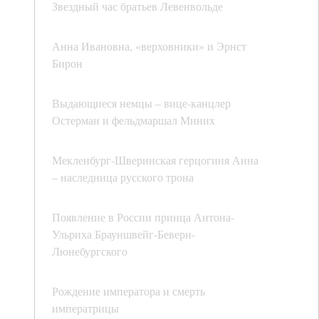
Звездный час братьев Левенвольде
Анна Ивановна, «верховники» и Эрнст
Бирон
Выдающиеся немцы – вице-канцлер
Остерман и фельдмаршал Миних
Мекленбург-Шверинская герцогиня Анна
– наследница русского трона
Появление в России принца Антона-
Ульриха Брауншвейг-Беверн-
Люнебургского
Рождение императора и смерть
императрицы