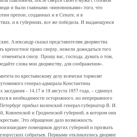
люди и были главными «виновниками» того, что
отни препон, созданных и в Сенате, и в
ствах, и в губерниях, все же победила. И выдающуюся
оскве, Александр сказал представителям дворянства
ь крепостное право сверху, нежели дожидаться того
 отменяться снизу. Прошу вас, господа, думать о том,
редайте слова мои дворянству, для соображения».
митета по крестьянскому делу всячески тормозят
неутомимого генерал-адмирала Константина
 заседания – 14,17 и 18 августа 1857 года, – сдвинул
ихся в необходимости осторожного, но непрерывного
 Петербург прибыл виленский генерал-губернатор В. И.
й, Ковненской и Гродненской губерний, в котором они
 крестьян. Это обращение дало возможность
произошедшее помещиков других губерний и призвать
белорусских собратьев. Первыми откликнулись дворяне