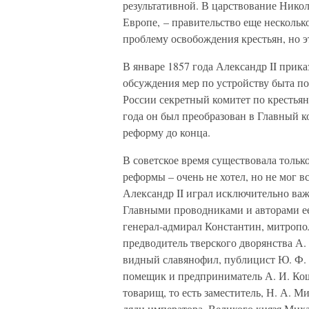
результативной. В царствование Никол
Европе, – правительство еще нескольк
проблему освобождения крестьян, но э
В январе 1857 года Александр II прика
обсуждения мер по устройству быта п
России секретный комитет по крестьян
года он был преобразован в Главный ко
реформу до конца.
В советское время существовала только
реформы – очень не хотел, но не мог в
Александр II играл исключительно ва
Главными проводниками и авторами ее 
генерал-адмирал Константин, митропо
предводитель тверского дворянства А.
видный славянофил, публицист Ю. Ф.
помещик и предприниматель А. И. Кош
товарищ, то есть заместитель, Н. А. 
дяди императора, Великого князя Миха