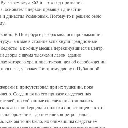
уска земля», а 862-й – это год призвания
а, основателя первой правящей династии
ла и династия Романовых. Потому-то и решено было
ду.
окойно. В Петербурге разбрасывались прокламации,
туху», а в мае в столице вспыхнули грандиозные
бедноты, а к концу месяца перекинувшиеся в центр.
н дворы с двумя тысячами лавок, здание
алах которого хранились тысячи дел об освобождении
й проспект, угрожая Гостиному двору и Публичной
ожарами и присутствовал при их тушении, пока
млено. Созданная по его приказу следственная
гателей, но собранные ею сведения отличались
ких агентов Герцена и польских повстанцев – в это
льное брожение – до помещиков-ретроградов,
а. Как бы то ни было, но ближайшим следствием
закрытие воскресных школ, приостановление выпуска