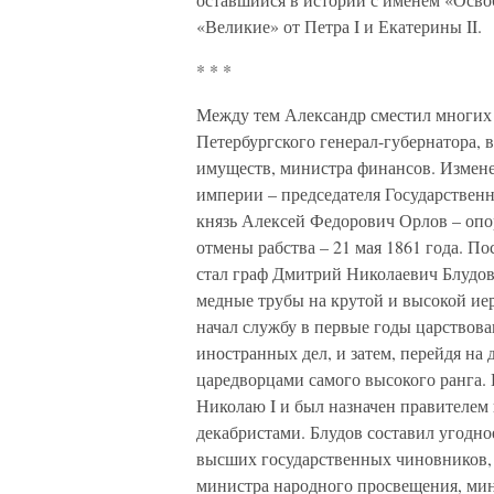
«Великие» от Петра I и Екатерины II.
* * *
Между тем Александр сместил многих
Петербургского генерал-губернатора, 
имуществ, министра финансов. Измене
империи – председателя Государствен
князь Алексей Федорович Орлов – опор
отмены рабства – 21 мая 1861 года. П
стал граф Дмитрий Николаевич Блудов
медные трубы на крутой и высокой ие
начал службу в первые годы царствова
иностранных дел, и затем, перейдя на
царедворцами самого высокого ранга. 
Николаю I и был назначен правителем
декабристами. Блудов составил угодно
высших государственных чиновников,
министра народного просвещения, мин