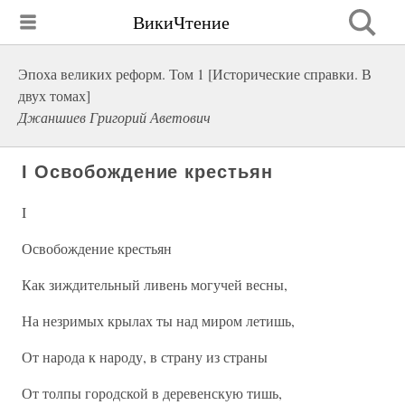
ВикиЧтение
Эпоха великих реформ. Том 1 [Исторические справки. В
двух томах]
Джаншиев Григорий Аветович
I Освобождение крестьян
I
Освобождение крестьян
Как зиждительный ливень могучей весны,
На незримых крылах ты над миром летишь,
От народа к народу, в страну из страны
От толпы городской в деревенскую тишь,