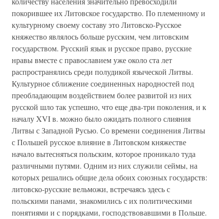
количеству населения значительно превосходили
покорившее их Литовское государство. По племенному и
культурному своему составу это Литовско-Русское
княжество являлось больше русским, чем литовским
государством. Русский язык и русское право, русские
нравы вместе с православием уже около ста лет
распространялись среди полудикой языческой Литвы.
Культурное сближение соединенных народностей под
преобладающим воздействием более развитой из них
русской шло так успешно, что еще два-три поколения, и к
началу XVI в. можно было ожидать полного слияния
Литвы с Западной Русью. Со времени соединения Литвы
с Польшей русское влияние в Литовском княжестве
начало вытесняться польским, которое проникало туда
различными путями. Одним из них служили сеймы, на
которых решались общие дела обоих союзных государств:
литовско-русские вельможи, встречаясь здесь с
польскими панами, знакомились с их политическими
понятиями и с порядками, господствовавшими в Польше.