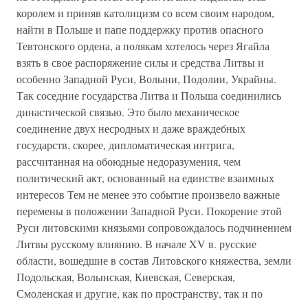
королем и приняв католицизм со всем своим народом,
найти в Польше и папе поддержку против опасного
Тевтонского ордена, а полякам хотелось через Ягайла
взять в свое распоряжение силы и средства Литвы и
особенно Западной Руси, Волыни, Подолии, Украйны.
Так соседние государства Литва и Польша соединились
династической связью. Это было механическое
соединение двух несродных и даже враждебных
государств, скорее, дипломатическая интрига,
рассчитанная на обоюдные недоразумения, чем
политический акт, основанный на единстве взаимных
интересов Тем не менее это событие произвело важные
перемены в положении Западной Руси. Покорение этой
Руси литовскими князьями сопровождалось подчинением
Литвы русскому влиянию. В начале XV в. русские
области, вошедшие в состав Литовского княжества, земли
Подольская, Волынская, Киевская, Северская,
Смоленская и другие, как по пространству, так и по