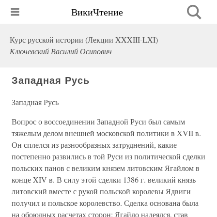
ВикиЧтение
Курс русской истории (Лекции XXXIII-LXI)
Ключевский Василий Осипович
Западная Русь
Западная Русь
Вопрос о воссоединении Западной Руси был самым
тяжелым делом внешней московской политики в XVII в.
Он сплелся из разнообразных затруднений, какие
постепенно развились в той Руси из политической сделки
польских панов с великим князем литовским Ягайлом в
конце XIV в. В силу этой сделки 1386 г. великий князь
литовский вместе с рукой польской королевы Ядвиги
получил и польское королевство. Сделка основана была
на обоюдных расчетах сторон: Ягайло надеялся, став